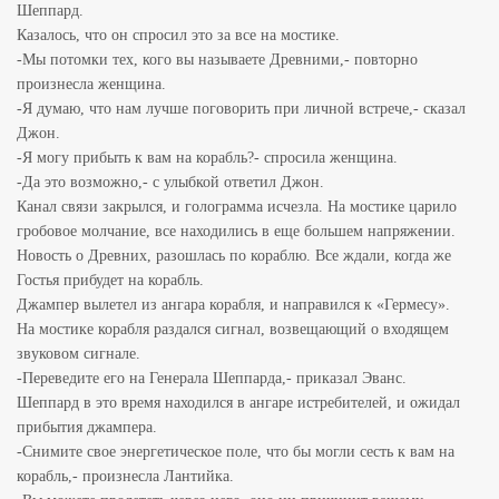
Шеппард.
Казалось, что он спросил это за все на мостике.
-Мы потомки тех, кого вы называете Древними,- повторно
произнесла женщина.
-Я думаю, что нам лучше поговорить при личной встрече,- сказал
Джон.
-Я могу прибыть к вам на корабль?- спросила женщина.
-Да это возможно,- с улыбкой ответил Джон.
Канал связи закрылся, и голограмма исчезла. На мостике царило
гробовое молчание, все находились в еще большем напряжении.
Новость о Древних, разошлась по кораблю. Все ждали, когда же
Гостья прибудет на корабль.
Джампер вылетел из ангара корабля, и направился к «Гермесу».
На мостике корабля раздался сигнал, возвещающий о входящем
звуковом сигнале.
-Переведите его на Генерала Шеппарда,- приказал Эванс.
Шеппард в это время находился в ангаре истребителей, и ожидал
прибытия джампера.
-Снимите свое энергетическое поле, что бы могли сесть к вам на
корабль,- произнесла Лантийка.