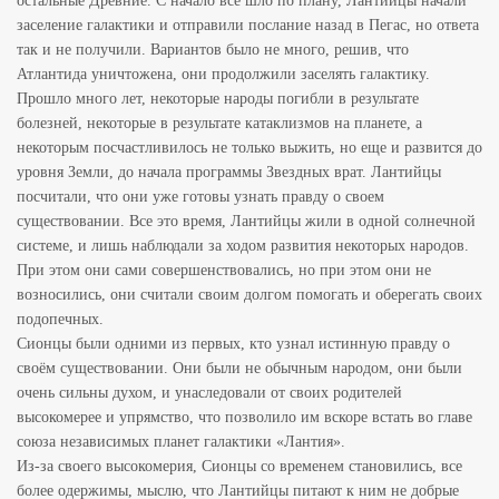
остальные Древние. С начало все шло по плану, Лантийцы начали
заселение галактики и отправили послание назад в Пегас, но ответа
так и не получили. Вариантов было не много, решив, что
Атлантида уничтожена, они продолжили заселять галактику.
Прошло много лет, некоторые народы погибли в результате
болезней, некоторые в результате катаклизмов на планете, а
некоторым посчастливилось не только выжить, но еще и развится до
уровня Земли, до начала программы Звездных врат. Лантийцы
посчитали, что они уже готовы узнать правду о своем
существовании. Все это время, Лантийцы жили в одной солнечной
системе, и лишь наблюдали за ходом развития некоторых народов.
При этом они сами совершенствовались, но при этом они не
возносились, они считали своим долгом помогать и оберегать своих
подопечных.
Сионцы были одними из первых, кто узнал истинную правду о
своём существовании. Они были не обычным народом, они были
очень сильны духом, и унаследовали от своих родителей
высокомерее и упрямство, что позволило им вскоре встать во главе
союза независимых планет галактики «Лантия».
Из-за своего высокомерия, Сионцы со временем становились, все
более одержимы, мыслю, что Лантийцы питают к ним не добрые