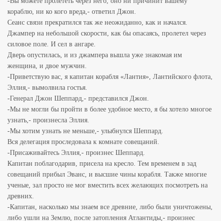
-Вы можете пролететь через него, оно ни причинит вашему
кораблю, ни ко кого вреда,- ответил Джон.
Сеанс связи прекратился так же неожиданно, как и начался.
Джампер на небольшой скорости, как бы опасаясь, пролетел через
силовое поле. И сел в ангаре.
Дверь опустилась, и из джампера вышла уже знакомая им
женщина, и двое мужчин.
-Приветствую вас, я капитан корабля «Лантия», Лантийского флота,
Эллия,- вымолвила гостья.
-Генерал Джон Шеппард,- представился Джон.
-Мы не могли бы пройти в более удобное место, я бы хотело многое
узнать,- произнесла Эллия.
-Мы хотим узнать не меньше,- улыбнулся Шеппард.
Вся делегация проследовала к комнате совещаний.
-Присаживайтесь Эллия,- произнес Шеппард.
Капитан поблагодарив, присела на кресло. Тем временем в зад
совещаний прибыл Эванс, и высшие чины корабля. Также многие
ученые, зал просто не мог вместить всех желающих посмотреть на
древних.
-Капитан, насколько мы знаем все древние, либо были уничтожены,
либо ушли на Землю, после затопления Атлантиды,- произнес