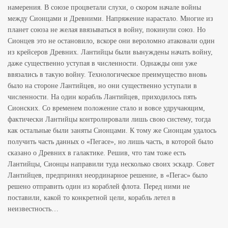
намерения. В союзе процветали слухи, о скором начале войны
между Сионцами и Древними. Напряжение нарастало. Многие из
планет союза не желая ввязываться в войну, покинули союз. Но
Cионцев это не остановило, вскоре они вероломно атаковали один
из крейсеров Древних. Лантийцы были вынуждены начать войну,
даже существенно уступая в численности. Однажды они уже
ввязались в такую войну. Технологическое преимущество вновь
было на стороне Лантийцев, но они существенно уступали в
численности. На один корабль Лантийцев, приходилось пять
Сионских. Со временем положение стало и вовсе удручающим,
фактически Лантийцы контролировали лишь свою систему, тогда
как остальные были заняты Сионцами. К тому же Сионцам удалось
получить часть данных о «Пегасе», но лишь часть, в которой было
сказано о Древних в галактике. Решив, что там тоже есть
Лантийцы, Сионцы направили туда несколько своих эскадр. Совет
Лантийцев, предпринял неординарное решение, в «Пегас» было
решено отправить один из кораблей флота. Перед ними не
поставили, какой то конкретной цели, корабль летел в
неизвестность…