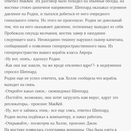
ответил МакКей. Их разговор мало походил на обычные беседы, на
мостике стояло циничное напряжение. Шеппард оказывал огромное
давление на Родни, и пытался добиться от него очередного
гениального ответа. Но этого не произошло. Родни не довольный
тем, что на него оказывают давление, потихоньку выходил из себя.
Пробежала секунда молчания, мостик замер в ожидании
следующего шага. Неожиданно тишину нарушил сканер капитана,
сообщивший о появлении гиперпространственного окна. Из
гиперпространства вышел корабль класса Аврора.
-Ну вот, опять,- вдохнул Родни.
-Как они нас нашли, ты же вроде отключил ядро!?- в недоумении
спросил Шеппард.
Родни еще не успел ответить, как Холли сообщила что корабль
выходит на связь.
-Откройте канал связи,- скомандовал Шеппард.
-Постойте, возможно, они хотят загрузить нам вирус, вдруг это
репликаторы,- произнес МакКей.
-Ну, вот и займись этим,- все еще злясь, ответил Шеппард.
Родни молча подбежал к компьютеру, и начал работать.
-Открывайте,- посмотрев на Холли, произнес Джон.
На мостике появилась голограмма женщины. Она была одета в