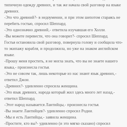
типичную одежду древних, и так же начала свой разговор на языке
древних.
-Это что древний?- в недоумении, и при этом шепотом стараясь не
перебить гостью, спросил Шеппард.
-Это однозначно древний,- ответила изучавшая его Холли.
-Вы можете перевести, что она говорит?- спросил Шеппард.
Гостья остановила свой разговор, повернула голову и сообщила что-
то экипажу корабля, и продолжила, но уже на знаком английском
языке.
-Прошу меня простить, я не могла знать, что вы не знаете нашего
языка,- произнесла гостья.
-Это не совсем так, лишь некоторые из нас знают язык древних,-
ответил Джон.
-Древних?- удивленно спросила женщина.
-Это язык древних, народа который жил здесь много лет назад,-
ответил Шеппард.
-Этот народ называется Лантийцы,- произнесла гостья.
-Вы знаете Лантийцев?- удивленно спросил Родни.
-Мы и есть Лантийцы,- заявила женщина.
-Простите, кто вы?- удивленно (и это мягко сказано) спросил