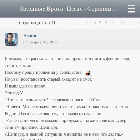
Звездные Врата: Пегас - Страница 7 - Форум
Страница
7
из
11
«
1
2
…
5
6
7
8
9
10
11
»
-Карсон-
25 Января 2013, 20:37
Я думаю, что рассказывать почему прекратил писать фик не надо,
это и так ясно.
Поэтому прошу прощения у сообщества.
Но увы, восстановить старый аккаунт не смог.
И выкладываю проду.
Эпизод V.
-Что же теперь делать?- с горечью спросила Тейла.
-Ничего. Мы не можем точно узнать, куда их закинуло,- ответил
Родни. В его словах явно чувствовалось сожаление.
-Разве ты ни чего не можешь придумать, ты же вроде как супер
гений?- произнес Шеппард.
-Шеппард, в данной ситуации я понятия не имею что делать,-