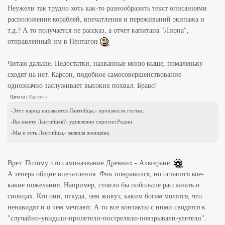
Неужели так трудно хоть как-то разнообразить текст описаниями
расположения кораблей, впечатления и переживаний экипажа и
т.д.? А то получается не рассказ, а отчет капитана "Лиона",
отправленный им в Пентагон
Читаю дальше. Недостатки, названные мною выше, помаленьку
сходят на нет. Карсон, подобное самосовершенствование
однозначно заслуживает высоких похвал. Браво!
Цитата
(
-Карсон-
)
-Этот народ называется Лантийцы,- произнесла гостья.
-Вы знаете Лантийцев?- удивленно спросил Родни.
-Мы и есть Лантийцы,- заявила женщина.
Врет. Потому что самоназвание Древних - Альтеране.
А теперь общие впечатления. Фик понравился, но остаются кое-
какие пожелания. Например, стоило бы побольше рассказать о
сионцах. Кто они, откуда, чем живут, каким богам молятся, что
ненавидят и о чем мечтают. А то все контакты с ними сводятся к
"случайно-увидали-прилетели-постреляли-повзрывали-улетели".