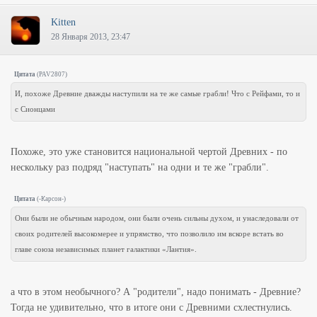
Kitten
28 Января 2013, 23:47
Цитата
(
PAV2807
)
И, похоже Древние дважды наступили на те же самые грабли! Что с Рейфами, то и
с Сионцами
Похоже, это уже становится национальной чертой Древних - по
нескольку раз подряд "наступать" на одни и те же "грабли".
Цитата
(
-Карсон-
)
Они были не обычным народом, они были очень сильны духом, и унаследовали от
своих родителей высокомерее и упрямство, что позволило им вскоре встать во
главе союза независимых планет галактики «Лантия».
а что в этом необычного? А "родители", надо понимать - Древние?
Тогда не удивительно, что в итоге они с Древними схлестнулись.