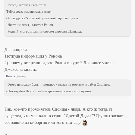
Пегаса,- вставая из-за стола.
Тейла сразу изменилась в лице.
-А откуда же?- с легкой ухмылкой спросил Вулси.
-Никто не знает,- ответил Ронон.
-Родни?- с огромным интересом спросил Шеппард.
Два вопроса:
1)откуда информация у Ронона
2) почему все решили, что Родни в курсе? Логичнее уже на
Джексона кивать.
Цитата
(
Карсон
)
-Этого не может быть,- произнес человек на мостике корабля Сионцев.
-Это корабль Лантийцев!- встревожено сказал его спутник.
Так, кое-что проясняется. Сионцы - люди. А кто ж тогда те
существа, что мелькали в серии "Другой Дедал"? Группы захвата,
состоящие из киборгов или кого-там-еще