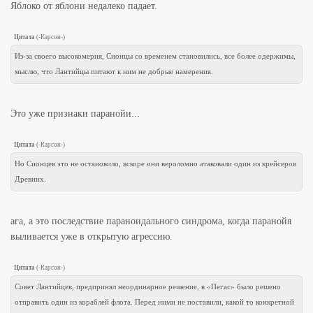
Яблоко от яблони недалеко падает.
Цитата
(
-Карсон-
)
Из-за своего высокомерия, Сионцы со временем становились, все более одержимы,
мыслю, что Лантийцы питают к ним не добрые намерения.
Это уже признаки паранойи...
Цитата
(
-Карсон-
)
Но Cионцев это не остановило, вскоре они вероломно атаковали один из крейсеров
Древних.
ага, а это последствие параноидального синдрома, когда паранойя
выливается уже в открытую агрессию.
Цитата
(
-Карсон-
)
Совет Лантийцев, предпринял неординарное решение, в «Пегас» было решено
отправить один из кораблей флота. Перед ними не поставили, какой то конкретной