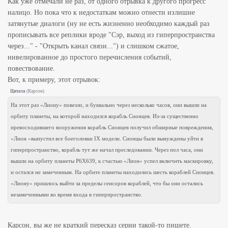
Как уже отмечали не раз, от одного отрывка к другого прогресс
налицо. Но пока что к недостаткам можно отнести излишне
затянутые диалоги (ну не есть жизненно необходимо каждый раз
прописывать все реплики вроде "Сэр, выход из гиперпространства
через..." - "Открыть канал связи...") и слишком сжатое,
нивелированное до простого перечисления событий,
повествование.
Вот, к примеру, этот отрывок:
Цитата
(
Карсон
)
На этот раз «Лиону» повезло, и буквально через несколько часов, они вышли на
орбиту планеты, на которой находился корабль Сионцев. Из-за существенно
превосходившего вооружения корабль Сионцев получил обширные повреждения,
«Лион »выпустил все боеголовки IX модели. Сионцы были вынуждены уйти в
гиперпространство, корабль тут же начал преследовании. Через пол часа, они
вышли на орбиту планеты P6X639, к счастью «Лион» успел включить маскировку,
и остался не замеченным. На орбите планеты находились шесть кораблей Сионцев.
«Лиону» пришлось выйти за пределы сенсоров кораблей, что бы они остались
незамеченными во время входа в гиперпространство.
Карсон, вы же не краткий пересказ серии такой-то пишете.