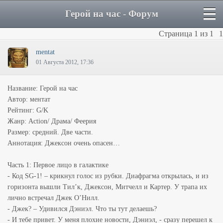
Герой на час - Форум
Страница
1
из
1
1
mentat
01 Августа 2012, 17:36
Название: Герой на час
Автор: ментат
Рейтинг: G/K
Жанр: Action/ Драма/ Феерия
Размер: средний. Две части.
Аннотация: Джексон очень опасен…
Часть 1: Первое лицо в галактике
- Код SG-1! – крикнул голос из рубки. Диафрагма открылась, и из
горизонта вышли Тил’к, Джексон, Митчелл и Картер. У трапа их
лично встречал Джек О’Нилл.
- Джек? – Удивился Дэниэл. Что ты тут делаешь?
- И тебе привет. У меня плохие новости, Дэниэл, - сразу перешел к