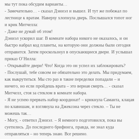
мы тут пока обсудим варианты…
- Замечательно… - сказал Дэниэл и вышел. И тут же побежал по
лестнице к вратам. Наверху хлопнула дверь. Послышался топот ног
и крик Митчелла:
- Даже не думай об этом!
Дэниэл ускорил шаг. В комнате набора никого не оказалось, и он
быстро набрал код планеты, на которую они должны были сегодня
отправится. Затем проскользнул в опускающиеся двери. И услышал
приказ О’Нилла:
- Открывайте двери! Что! Когда это он успел их заблокировать?
- Послушай, тебе совсем не обязательно это делать. Мы придумаем,
как выкрутиться. Мы сто раз в такие переделки попадали – и
ничего, но если пройдешь врата – это верная смерть… - сказал
Митчелл, стоя за стеклом в комнате набора.
- Я не успею прервать набор координат! – крикнула Саманта, клацая
по клавишам, и взглянула на Джексона через стекло. – Ты не
можешь так…
- Могу, - ответил Дэниэл. – Я немного подготовился, пока вы
суетились. До последнего брифинга, правда, не знал куда
отправляться – но теперь знаю. Все решено.