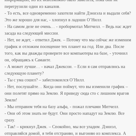
перегрузили один из каналов.
- То есть, все одновременно захотели найти Дэниэла и выдали себя?
Это же хорошо для нас, - хлопнул в ладоши О’Нилл.
- На самом деле не очень… - пробормотал Митчелл. – Ведь нас ждет
засада на следующей миссии.
- Нет, не ждет, - ответил Джек. – Потому что мы сейчас же изменим
график и отложим посещение тех планет на год. Или два. После
того, как вы дважды проверите все компьютеры на базе, - уточнил
он, обращаясь к Саманте.
- А может лучше… - начал Джексон. – Если я сам отправлюсь на
следующую планету?
- Ты с ума сошел? – забеспокоился О’Нилл.
- Нет, послушайте… Когда они поймут, что вы изменили график –
они полетят прямо на Землю. Я приведу сюда сто с лишним врагов
Земли!
- Мы отправим тебя на базу альфа, - пожал плечами Митчелл.
- Они об этом знать не будут. Они просто нападут на Землю. Все
сразу.
- Так! – крикнул Джек. – Спокойно, мы все уладим. Дэниэл,
отправляйся домой, я тебя отстраняю, и выгоняю из комплекса. А