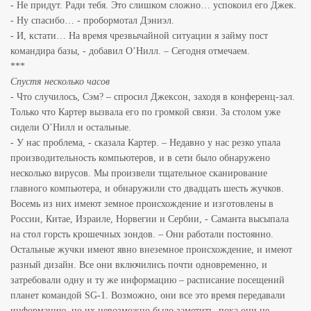
- Не придут. Ради тебя. Это слишком сложно… успокоил его Джек.
- Ну спасибо… - пробормотал Дэниэл.
- И, кстати… На время чрезвычайной ситуации я займу пост
командира базы, - добавил О’Нилл. – Сегодня отмечаем.
***
Спустя несколько часов
- Что случилось, Сэм? – спросил Джексон, заходя в конференц-зал.
Только что Картер вызвала его по громкой связи. За столом уже
сидели О’Нилл и остальные.
- У нас проблема, - сказала Картер. – Недавно у нас резко упала
производительность компьютеров, и в сети было обнаружено
несколько вирусов. Мы произвели тщательное сканирование
главного компьютера, и обнаружили сто двадцать шесть жучков.
Восемь из них имеют земное происхождение и изготовлены в
России, Китае, Израиле, Норвегии и Сербии, - Саманта высыпала
на стол горсть крошечных зондов. – Они работали постоянно.
Остальные жучки имеют явно внеземное происхождение, и имеют
разный дизайн. Все они включились почти одновременно, и
затребовали одну и ту же информацию – расписание посещений
планет командой SG-1. Возможно, они все это время передавали
информацию, но их невозможно было заметить, пока они не