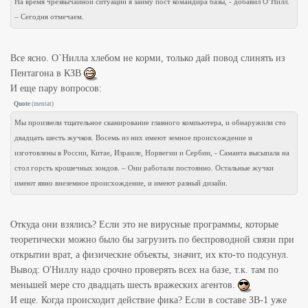
На время чрезвычайной ситуации я займу пост командира базы, - добавил О’Нилл.
– Сегодня отмечаем.
Все ясно. О`Нилла хлебом не корми, только дай повод слинять из
Пентагона в КЗВ
И еще пару вопросов:
Quote
(
mentat
)
Мы произвели тщательное сканирование главного компьютера, и обнаружили сто
двадцать шесть жучков. Восемь из них имеют земное происхождение и
изготовлены в России, Китае, Израиле, Норвегии и Сербии, - Саманта высыпала на
стол горсть крошечных зондов. – Они работали постоянно. Остальные жучки
имеют явно внеземное происхождение, и имеют разный дизайн.
Откуда они взялись? Если это не вирусные программы, которые
теоретически можно было бы загрузить по беспроводной связи при
открытии врат, а физические объекты, значит, их кто-то подсунул.
Вывод: O'Ниллу надо срочно проверять всех на базе, т.к. там по
меньшей мере сто двадцать шесть вражеских агентов.
И еще. Когда происходит действие фика? Если в составе ЗВ-1 уже