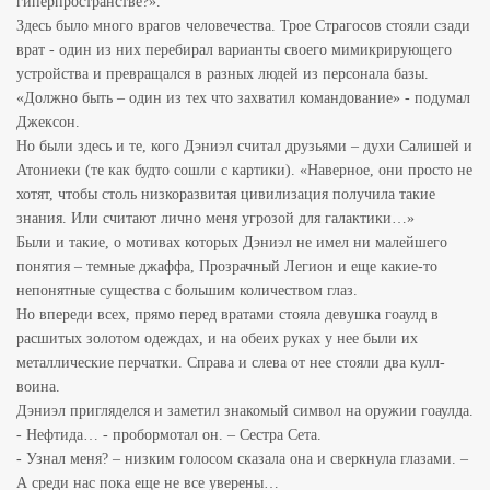
гиперпространстве?».
Здесь было много врагов человечества. Трое Страгосов стояли сзади
врат - один из них перебирал варианты своего мимикрирующего
устройства и превращался в разных людей из персонала базы.
«Должно быть – один из тех что захватил командование» - подумал
Джексон.
Но были здесь и те, кого Дэниэл считал друзьями – духи Салишей и
Атониеки (те как будто сошли с картики). «Наверное, они просто не
хотят, чтобы столь низкоразвитая цивилизация получила такие
знания. Или считают лично меня угрозой для галактики…»
Были и такие, о мотивах которых Дэниэл не имел ни малейшего
понятия – темные джаффа, Прозрачный Легион и еще какие-то
непонятные существа с большим количеством глаз.
Но впереди всех, прямо перед вратами стояла девушка гоаулд в
расшитых золотом одеждах, и на обеих руках у нее были их
металлические перчатки. Справа и слева от нее стояли два кулл-
воина.
Дэниэл пригляделся и заметил знакомый символ на оружии гоаулда.
- Нефтида… - пробормотал он. – Сестра Сета.
- Узнал меня? – низким голосом сказала она и сверкнула глазами. –
А среди нас пока еще не все уверены…