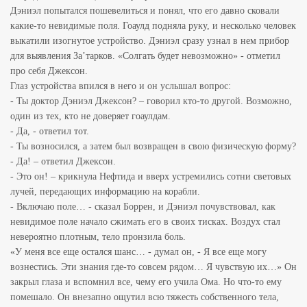
Дэниэл попытался пошевелиться и понял, что его давно сковали
какие-то невидимые поля. Гоаулд подняла руку, и несколько человек
выкатили изогнутое устройство. Дэниэл сразу узнал в нем прибор
для выявления За’тарков. «Солгать будет невозможно» - отметил
про себя Джексон.
Глаз устройства впился в него и он услышал вопрос:
- Ты доктор Дэниэл Джексон? – говорил кто-то другой. Возможно,
один из тех, кто не доверяет гоаулдам.
- Да, - ответил тот.
- Ты возносился, а затем был возвращен в свою физическую форму?
- Да! – ответил Джексон.
- Это он! – крикнула Нефтида и вверх устремились сотни световых
лучей, передающих информацию на корабли.
- Включаю поле… - сказал Боррен, и Дэниэл почувствовал, как
невидимое поле начало сжимать его в своих тисках. Воздух стал
невероятно плотным, тело пронзила боль.
«У меня все еще остался шанс… - думал он, - Я все еще могу
вознестись. Эти знания где-то совсем рядом… Я чувствую их…» Он
закрыл глаза и вспомнил все, чему его учила Ома. Но что-то ему
помешало. Он внезапно ощутил всю тяжесть собственного тела,