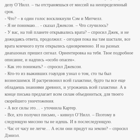
делу О’Нилл. – ты отстраняешься от миссий на неопределенный
срок.
- Что? – в один голос воскликнули Сэм и Митчелл.
- Я не понимаю… - сказал Джексон. – Что случилось?
- У вас, на той планете открывались врата? – спросил Джек, и не
дожидаясь ответа, продолжил: - сегодня пока вы там шастали, все
врата млечного пути открылись одновременно. И на разных
диапазонах пришел сигнал. Ориентировка на тебя. Твое подробное
описание, и надпись «особо опасен».
- Как это понимать? – спросил Джексон.
- Кто-то из выживших гоаулдов узнал о том, сто ты был
вознесшимся. И растрезвонил всей галактике, будто ты все еще
обладаешь знаниями древних, и угрожаешь всей галактике. А в
конце письма предлагает всем силам объединиться, для твоего
скорейшего уничтожения.
- А все силы это… - уточнила Картер.
- Все, кто получил письмо, - кивнул О’Нилл. – Поэтому в
следующую миссию ты не идешь. И в послеследующую.
- Час от часу не легче… А если они придут на землю? – спросил
Дэниэл.