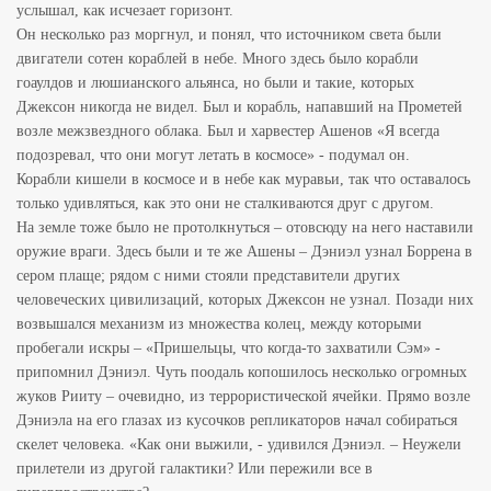
услышал, как исчезает горизонт.
Он несколько раз моргнул, и понял, что источником света были
двигатели сотен кораблей в небе. Много здесь было корабли
гоаулдов и люшианского альянса, но были и такие, которых
Джексон никогда не видел. Был и корабль, напавший на Прометей
возле межзвездного облака. Был и харвестер Ашенов «Я всегда
подозревал, что они могут летать в космосе» - подумал он.
Корабли кишели в космосе и в небе как муравьи, так что оставалось
только удивляться, как это они не сталкиваются друг с другом.
На земле тоже было не протолкнуться – отовсюду на него наставили
оружие враги. Здесь были и те же Ашены – Дэниэл узнал Боррена в
сером плаще; рядом с ними стояли представители других
человеческих цивилизаций, которых Джексон не узнал. Позади них
возвышался механизм из множества колец, между которыми
пробегали искры – «Пришельцы, что когда-то захватили Сэм» -
припомнил Дэниэл. Чуть поодаль копошилось несколько огромных
жуков Рииту – очевидно, из террористической ячейки. Прямо возле
Дэниэла на его глазах из кусочков репликаторов начал собираться
скелет человека. «Как они выжили, - удивился Дэниэл. – Неужели
прилетели из другой галактики? Или пережили все в