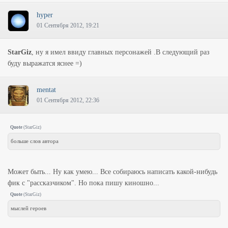
hyper
01 Сентября 2012, 19:21
StarGiz
, ну я имел ввиду главных персонажей .В следующий раз
буду выражатся яснее =)
mentat
01 Сентября 2012, 22:36
Quote
(
StarGiz
)
больше слов автора
Может быть... Ну как умею... Все собираюсь написать какой-нибудь
фик с "рассказчиком". Но пока пишу киношно...
Quote
(
StarGiz
)
мыслей героев