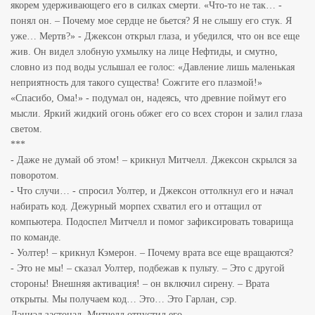
якорем удерживающего его в силках смерти. «Что-то не так… -
понял он. – Почему мое сердце не бьется? Я не слышу его стук. Я
уже… Мертв?» - Джексон открыл глаза, и убедился, что он все еще
жив. Он видел злобную ухмылку на лице Нефтиды, и смутно,
словно из под воды услышал ее голос: «Давление лишь маленькая
неприятность для такого существа! Сожгите его плазмой!»
«Спасибо, Ома!» - подумал он, надеясь, что древние поймут его
мысли. Яркий жидкий огонь обжег его со всех сторон и залил глаза
светом.
***
- Даже не думай об этом! – крикнул Митчелл. Джексон скрылся за
поворотом.
- Что случи… - спросил Уолтер, и Джексон оттолкнул его и начал
набирать код. Дежурный морпех схватил его и оттащил от
компьютера. Подоспел Митчелл и помог зафиксировать товарища
по команде.
- Уолтер! – крикнул Кэмерон. – Почему врата все еще вращаются?
- Это не мы! – сказал Уолтер, подбежав к пульту. – Это с другой
стороны! Внешняя активация! – он включил сирену. – Врата
открыты. Мы получаем код… Это… Это Гарлан, сэр.
Дэниэл застонал. Митчелл отпустил его.