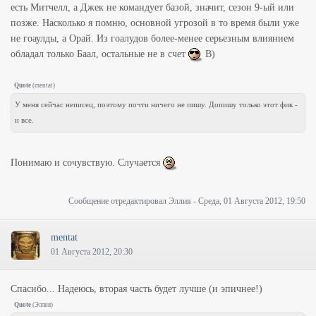
есть Митчелл, а Джек не командует базой, значит, сезон 9-ый или
позже. Насколько я помню, основной угрозой в то время были уже
не гоаулды, а Орай. Из гоалудов более-менее серьезным влиянием
обладал только Баал, остальные не в счет
B)
Quote
(
mentat
)
У меня сейчас неписец, поэтому почти ничего не пишу. Допишу только этот фик -
и все.
Понимаю и сочувствую. Случается
Сообщение отредактировал
Эллия
-
Среда, 01 Августа 2012, 19:50
mentat
01 Августа 2012, 20:30
Спасибо... Надеюсь, вторая часть будет лучше (и эпичнее!)
Quote
(
Эллия
)