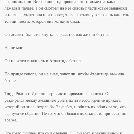
воспоминания. Всего лишь год прошел с того момента, как она
лежала в палате, а он смотрел на нее сквозь пластиковые занавески
и не знал, умрет она или проведет свою оставшуюся жизнь как тень
той личности, которой она когда-то была.
Он должен был столкнуться с реальностью жизни без нее.
Но не мог.
Он не хотел выживать в Атлантиде без нее.
По правде говоря, он не знал, хочет ли, чтобы Атлантида выжила
без нее.
Тогда Родни и Дженнифер реактивировали ее наниты. Он
раздирался между желанием убить их за несоблюдение приказа,
который он знал, отдала бы Элизабет, и обнять их обоих за то, что
вернули ее обратно. Не то, что он боялся показать это при всех, но
все же.
Это было лучшее, что они сделали. С Элизабет, подключенной к