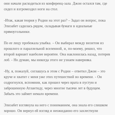
они начали расходиться из конференц-зала. Джон остался там, где
сидел и взгромоздил ноги на стол.
-Итак, какая теория у Родни на этот раз? – Задал он вопрос, пока
Элизабет садилась рядом, складывая бумаги в идеальные
прямоугольники.
По ее лицу пробежала улыбка. – Он выбирал между визитом из
прошлого и параллельной вселенной, и, по-моему, решил, что
второй вариант наиболее вероятен. Она наклонилась назад, потерев
лоб. - Но думаю, мы никогда этого не узнаем наверняка.
-Ну, я, пожалуй, соглашусь в этом с Родни – ответил Джон – это
круче и хватит с меня уже этих путешествий во времени. - Он
содрогнулся, вспомнив, как прошел через врата в пустую и
заброшенную Атлантиду, через многие тысячи лет в будущем.
Забыть это займет немало времени.
Элизабет взглянула на него с пониманием, она знала его слишком
хорошо. Он вернул ей взгляд и неожиданно его захлестнули