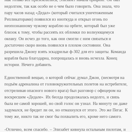
недолгим, так как особо не о чем было говорить. Она знала, что
пару часов назад «Дедал» (который считался уничтоженным
Репликаторами) появился из ниоткуда и открыл огонь по
неопознанному чужому кораблю на орбите, который был уже
близок к тому, чтобы рассеять их обломки по волнующемуся
океану. Он исчез до того, как они смогли с ним связаться и
достаточно скоро вновь появился в плохом состоянии. Она
разрешила Джону взять эскадрильи ф-302 для его защиты. Команда
корабля была благодарна, попрощалась и вновь исчезла. Конец
истории. Нечего добавить.
Единственной вещью, о которой сейчас думал Джон, (несмотря на
подъём адреналина от головокружительных полетов на истребителе,
отстреливая опасного нового врага) был разговор с офицером на
воскресшем «Дедале». Их беседа продолжалась недолго, и связь
была не самой хорошей, но свой голос он узнал. На минуту он даже
задумался, не бредит ли он, но отмахнулся от этого. Это же Пегас. К
тому же, никто так не смог бы похвалить его, кроме него самого.
-Отлично, всем спасибо. – Элизабет кивнула остальным пилотам, и