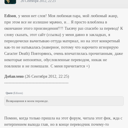
26 Сентября 2012, 22:25
Edison
, у меня нет слов! Моя любимая пара, мой любимый жанр,
при этом все не излишне мрачно, и... Я просто влюблена в
окончание этого произведения!!!! Тысячу раз спасибо за перевод! К
слову сказать, этот сайт (ссылка) у меня давно в закладках, я
периодически вычитываю оттуда материал, но на этот конкретный
как-то не натыкалась (наверное, потому что нарочито игнорирую
Caracter Death) Повторяюсь, очень впечатлилась прочитанным, даже
некоторые непонятки, обусловленные переводом, никак не
повлияли и не помешали. С меня причитается +)
Добавлено
(26 Сентября 2012, 22:25)
---------------------------------------------
Quote
(
Edison
)
Возвращения в моем переводе.
Помню, когда только пришла на этот форум, читала этот фик, жда с
нетерпением выхода глав, но в конце переводчик почему-то