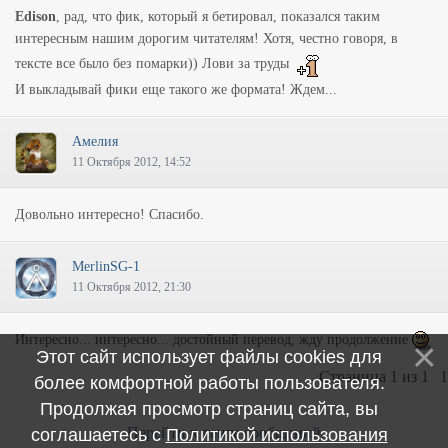
Edison
, рад, что фик, который я бетировал, показался таким
интересным нашим дорогим читателям! Хотя, честно говоря, в
тексте все было без помарки)) Лови за труды
И выкладывай фики еще такого же формата! Ждем...
Амелия
11 Октября 2012, 14:52
Довольно интересно! Спасибо.
MerlinSG-1
11 Октября 2012, 21:30
Интересно... интересно... достойный перевод, жду продолжение
Этот сайт использует файлы cookies для
Страница
1
из
1
1
более комфортной работы пользователя.
Продолжая просмотр страниц сайта, вы
Перейти к ленте сообщений
соглашаетесь с
Политикой использования