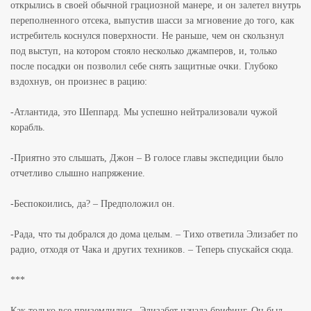
открылись в своей обычной грациозной манере, и он залетел внутрь
переполненного отсека, выпустив шасси за мгновение до того, как
истребитель коснулся поверхности. Не раньше, чем он скользнул
под выступ, на котором стояло несколько джамперов, и, только
после посадки он позволил себе снять защитные очки. Глубоко
вздохнув, он произнес в рацию:
-Атлантида, это Шеппард. Мы успешно нейтрализовали чужой
корабль.
-Приятно это слышать, Джон – В голосе главы экспедиции было
отчетливо слышно напряжение.
-Беспокоились, да? – Предположил он.
-Рада, что ты добрался до дома целым. – Тихо ответила Элизабет по
радио, отходя от Чака и других техников. – Теперь спускайся сюда.
***
Как только все приземлились, Элизабет начала брифинг. Он был