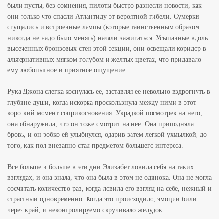
были пусты, без сомнения, пилоты быстро разнесли новости, как
они только что спасли Атлантиду от вероятной гибели. Сумерки
сгущались и встроенные лампы (которые таинственным образом
никогда не надо было менять) начали зажигаться. Усыпанные вдоль
высеченных бронзовых стен этой секции, они освещали коридор в
альтернативных мягком голубом и желтых цветах, что придавало
ему любопытное и приятное ощущение.
Рука Джона слегка коснулась ее, заставляя ее невольно вздрогнуть в
глубине души, когда искорка проскользнула между ними в этот
короткий момент соприкосновения. Украдкой посмотрев на него,
она обнаружила, что он тоже смотрит на нее. Она приподняла
бровь, и он робко ей улыбнулся, одарив затем легкой ухмылкой, до
того, как пол внезапно стал предметом большего интереса.
Все больше и больше в эти дни Элизабет ловила себя на таких
взглядах, и она знала, что она была в этом не одинока. Она не могла
сосчитать количество раз, когда ловила его взгляд на себе, нежный и
страстный одновременно. Когда это происходило, эмоции били
через край, и неконтролируемо скручивало желудок.