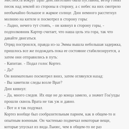
Местность вокруг Врат действительно была пустынна, ветер гонял
песок над землей из стороны в сторону, а с небес на них смотрело
необычайно большое и жаркое солнце. Дин немного расстегнул
молнию на кителе и посмотрел в сторону горы:
- Ладно, нечего тут стоять, - он кивнул в сторону горы, -
подполковник Картер считает, что наша цель эта гора, так что
давайте двигаться.
Отряд построился, правда из-за Эммы вышла небольшая задержка,
пришлось все же подождать пока ее состояние стабилизируется, а
затем они отправились в путь:
- Капитан. - Подал голос Кортез.
- Да?
Он внимательно посмотрел вниз, затем оглянулся назад:
- Вы заметили следы возле Врат?
Дин кивнул:
- Да, много следов. Их еще не до конца замело, а значит Гоа'улды
прошли сквозь Врата не так уж и давно.
- Вот и я так подумал.
Кортез вообще был сообразительным парнем, как в общем-то и
опытным военным. Он частенько подмечал некоторые вещи,
которые упускал из вида Льюис, чем в общем-то не раз