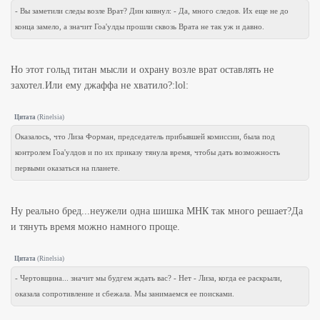
- Вы заметили следы возле Врат? Дин кивнул: - Да, много следов. Их еще не до
конца замело, а значит Гоа'улды прошли сквозь Врата не так уж и давно.
Но этот гольд титан мысли и охрану возле врат оставлять не
захотел.Или ему джаффа не хватило?:lol:
Цитата
(
Rinelsia
)
Оказалось, что Лиза Форман, председатель прибывшей комиссии, была под
контролем Гоа'улдов и по их приказу тянула время, чтобы дать возможность
первыми оказаться на планете.
Ну реально бред...неужели одна шишка МНК так много решает?Да
и тянуть время можно намного проще.
Цитата
(
Rinelsia
)
- Чертовщина... значит мы будгем ждать вас? - Нет - Лиза, когда ее раскрыли,
оказала сопротивление и сбежала. Мы занимаемся ее поисками.