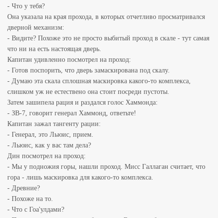
- Что у тебя?
Она указала на края прохода, в которых отчетливо просматривался
дверной механизм:
- Видите? Похоже это не просто выбитый проход в скале - тут самая
что ни на есть настоящая дверь.
Капитан удивленно посмотрел на проход:
- Готов поспорить, что дверь замаскирована под скалу.
- Думаю эта скала сплошная маскировка какого-то комплекса,
слишком уж не естествено она стоит посреди пустоты.
Затем зашипела рация и раздался голос Хаммонда:
- ЗВ-7, говорит генерал Хаммонд, ответьте!
Капитан зажал тангенту рации:
- Генерал, это Льюис, прием.
- Льюис, как у вас там дела?
Дин посмотрел на проход:
- Мы у подножия горы, нашли проход. Мисс Галлаган считает, что
гора - лишь маскировка для какого-то комплекса.
- Древние?
- Похоже на то.
- Что с Гоа'улдами?