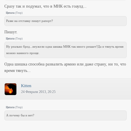
Сразу так и подумал, что в МНК есть гоаулд...
Цитата
(
Trop
)
Разве на отставку пишут рапорт?
Пишут.
Цитата
(
Trop
)
Ну реально бред...неужели одна шишка МНК так много решает?Да и тянуть время
можно намного проще.
Одна шишка способна развалить армию или даже страну, ни то, что
время тянуть...
Kitten
24 Февраля 2013, 20:25
Цитата
(
Trop
)
А почему бы и нет?