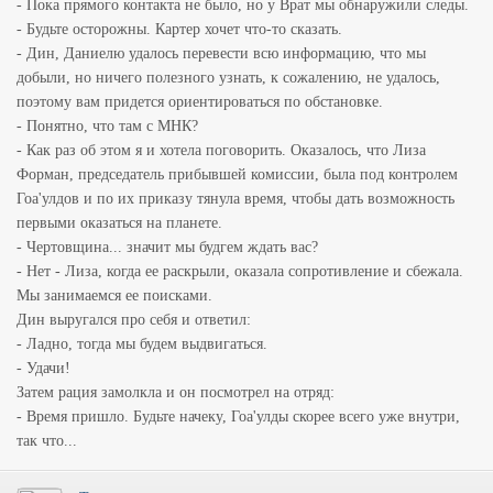
- Пока прямого контакта не было, но у Врат мы обнаружили следы.
- Будьте осторожны. Картер хочет что-то сказать.
- Дин, Даниелю удалось перевести всю информацию, что мы
добыли, но ничего полезного узнать, к сожалению, не удалось,
поэтому вам придется ориентироваться по обстановке.
- Понятно, что там с МНК?
- Как раз об этом я и хотела поговорить. Оказалось, что Лиза
Форман, председатель прибывшей комиссии, была под контролем
Гоа'улдов и по их приказу тянула время, чтобы дать возможность
первыми оказаться на планете.
- Чертовщина... значит мы будгем ждать вас?
- Нет - Лиза, когда ее раскрыли, оказала сопротивление и сбежала.
Мы занимаемся ее поисками.
Дин выругался про себя и ответил:
- Ладно, тогда мы будем выдвигаться.
- Удачи!
Затем рация замолкла и он посмотрел на отряд:
- Время пришло. Будьте начеку, Гоа'улды скорее всего уже внутри,
так что...