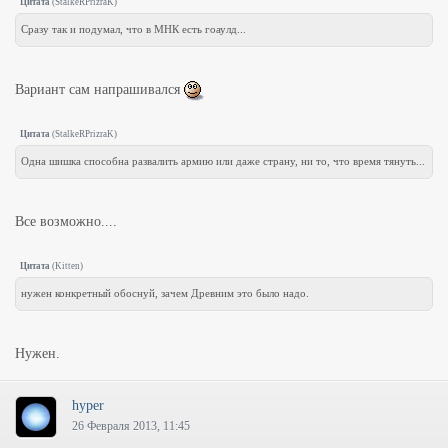
Цитата
(
StalkeRPrizraK
)
Сразу так и подумал, что в МНК есть гоаулд...
Вариант сам напрашивался
Цитата
(
StalkeRPrizraK
)
Одна шишка способна развалить армию или даже страну, ни то, что время тянуть...
Все возможно....
Цитата
(
Kitten
)
нужен конкретный обоснуй, зачем Древним это было надо.
Нужен.
hyper
26 Февраля 2013, 11:45