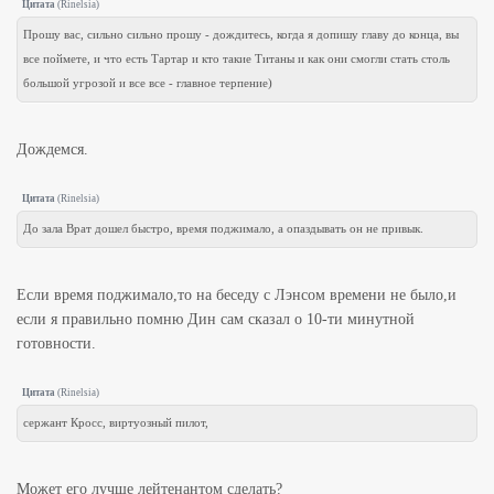
Цитата
(
Rinelsia
)
Прошу вас, сильно сильно прошу - дождитесь, когда я допишу главу до конца, вы
все поймете, и что есть Тартар и кто такие Титаны и как они смогли стать столь
большой угрозой и все все - главное терпение)
Дождемся.
Цитата
(
Rinelsia
)
До зала Врат дошел быстро, время поджимало, а опаздывать он не привык.
Если время поджимало,то на беседу с Лэнсом времени не было,и
если я правильно помню Дин сам сказал о 10-ти минутной
готовности.
Цитата
(
Rinelsia
)
сержант Кросс, виртуозный пилот,
Может его лучше лейтенантом сделать?