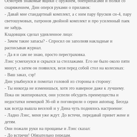
Осмотрев знакомые ящики с оружием, боеприпасами и полки со
снаряжением, Дин оперся руками о прилавок:
- Давай мне стандартный комплект, а с ним пару брусков си-4, пару
светошумовых, патронов двойной комплект и про усиленный паек
не забудь.
Кладовщик сделал удивленное лицо:
- Зачем такие запасы? - Спросил он заполняя накладные и
расписывая журнал.
- Да я и сам не знаю, просто перестраховка.
Лэнс усмехнулся и скрылся за стеллажами. Его не было около пяти
минут, а затем он появился, везя перед собой стол на колесиках:
- Ваш заказ, сэр!
Дин улыбнулся и помотал головой из стороны в сторону:
- Ты никогда не изменишься, хотя это наверное даже к лучшему.
Пока он экипировался, они успели обсудить преимущества и
недостатки немецкой 36-ой и поговорили о серии automag. Беседа
как всегда вышла веселой и у Дина чуть поднялось настроение:
- Ладно Лэнс, меня уже ждут. До встечи, передавай привет жене и
детям.
Они пожали руки на прощанье и Лэнс сказал:
- До встречи! Обязательно передам.