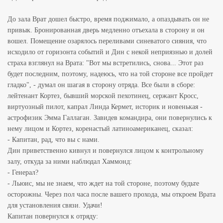
До зала Врат дошел быстро, время поджимало, а опаздывать он не
привык. Бронированная дверь медленно отъехала в сторону и он
вошел. Помещение озарялось переливами синеватого сияния, что
исходило от горизонта событий и Дин с некой неприязнью и долей
страха взглянул на Врата: "Вот мы встретились, снова... Этот раз
будет последним, поэтому, надеюсь, что на той стороне все пройдет
гладко", - думал он шагая в сторону отряда. Все были в сборе:
лейтенант Кортез, бывший морской пехотинец, сержант Кросс,
виртуозный пилот, капрал Линда Кермет, историк и новенькая -
астрофизик Эмма Галлаган. Завидев командира, они повернулись к
нему лицом и Кортез, коренастый латиноамериканец, сказал:
- Капитан, рад, что вы с нами.
Дин приветственно кивнул и повернулся лицом к контрольному
залу, откуда за ними наблюдал Хаммонд:
- Генерал?
- Льюис, мы не знаем, что ждет на той стороне, поэтому будьте
осторожны. Через пол часа после вашего прохода, мы откроем Врата
для установления связи. Удачи!
Капитан повернулся к отряду: