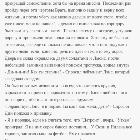
прекращай самокопание, хотя бы на время миссии. Последний раз
пройду через эти чертовы Врата, выполню задачу и верну всех
живыми, а потом убегу как можно дальше от всего этого, чтобы
уже никто меня не нашел", - думал он вышагивая по коридору
быстрым и уверенным шагом. Те кто шел ему на встречу, уступали
дорогу и провожали недовольным взглядом. Хотя ему не было до
этого дела, его еще со школы не волновало, что о нем подумают
другие люди, если, конечно, речь не идет о тех, кто ему дорог.
Дверь на склад охранялась двумя солдатами и Льюис, после
небольшой заминки вызванной поиском пропуска, вошел внутрь:
- Ди-и-и-ин! Как ты старина? - Спросил лейтенант Лэнс, который
заведовал складом.
Он был опытным человеком во всем, что касалось оружия,
взрывчатки и прочего снаряжения, поэтому Льюис любил с ним
поговорить, ибо и сам интересовался оружием:
- Здравствуй Лэнс, я в норме. Ты как? Как жена, дети? - Спросил
Дин подходя к прилавку.
- Я в порядке, если не считать того, что "Детроит", вчера, "Уткам"
проиграл! Я на них сорок баксов поставил... У Сюзи и Нилана все
хорошо, записал сына на футбол. Ему нравится.