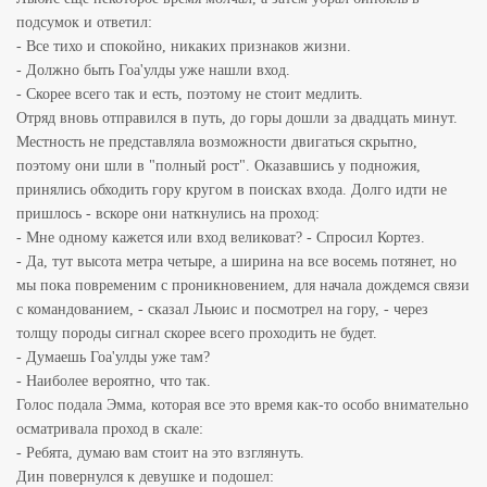
подсумок и ответил:
- Все тихо и спокойно, никаких признаков жизни.
- Должно быть Гоа'улды уже нашли вход.
- Скорее всего так и есть, поэтому не стоит медлить.
Отряд вновь отправился в путь, до горы дошли за двадцать минут.
Местность не представляла возможности двигаться скрытно,
поэтому они шли в "полный рост". Оказавшись у подножия,
принялись обходить гору кругом в поисках входа. Долго идти не
пришлось - вскоре они наткнулись на проход:
- Мне одному кажется или вход великоват? - Спросил Кортез.
- Да, тут высота метра четыре, а ширина на все восемь потянет, но
мы пока повременим с проникновением, для начала дождемся связи
с командованием, - сказал Льюис и посмотрел на гору, - через
толщу породы сигнал скорее всего проходить не будет.
- Думаешь Гоа'улды уже там?
- Наиболее вероятно, что так.
Голос подала Эмма, которая все это время как-то особо внимательно
осматривала проход в скале:
- Ребята, думаю вам стоит на это взглянуть.
Дин повернулся к девушке и подошел: