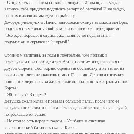
- Отправляемся! - Затем он вновь глянул на Хаммонда. - Когда я
вернусь, тебе придется подписать рапорт об отставке! И не забудь,
на этих выходных мы едем на рыбалку.
Джордж улыбнулся и Льюис, напоследок окинув взглядом зал Врат,
поднялся по металлической рампе и остановился перед вратами:
"Все будет хорошо, я справлюсь... главное не нервничать", -
подумал он и скрылся за "ширмой".
Организм капитана, за годы в программе, уже привык к
перегрузкам при проходе через Врата, поэтому когда оказался на
другой стороне, смог здраво оценивать обстановку и не выпал из
реальности, чего не скажешь о мисс Галлаган. Девушка согнулась
пополам и держалась за живот, видимо подташнивало, рядом стоял
Кортез:
- Эй, ты как? В норме?
Девушка сжала кулак и показала большой палец, после чего ее
желудок вновь схватил спазм и его содержимое оказалось на сухой,
потрескавшейся земле:
- Не стоило есть перед выходом. - Улыбаясь и открывая
энергетический батончик сказал Кросс.