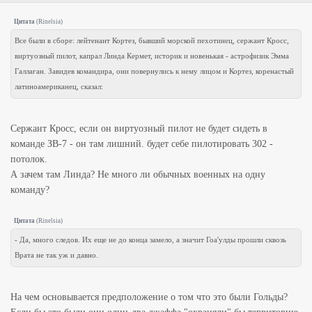
Цитата
(
Rinelsia
)
Все были в сборе: лейтенант Кортез, бывший морской пехотинец, сержант Кросс,
виртуозный пилот, капрал Линда Кермет, историк и новенькая - астрофизик Эмма
Галлаган. Завидев командира, они повернулись к нему лицом и Кортез, коренастый
латиноамериканец, сказал:
Сержант Кросс, если он виртуозный пилот не будет сидеть в
команде ЗВ-7 - он там лишний. будет себе пилотировать 302 -
потолок.
А зачем там Линда? Не много ли обычных военных на одну
команду?
Цитата
(
Rinelsia
)
- Да, много следов. Их еще не до конца замело, а значит Гоа'улды прошли сквозь
Врата не так уж и давно.
На чем основывается предположение о том что это были Гольды?