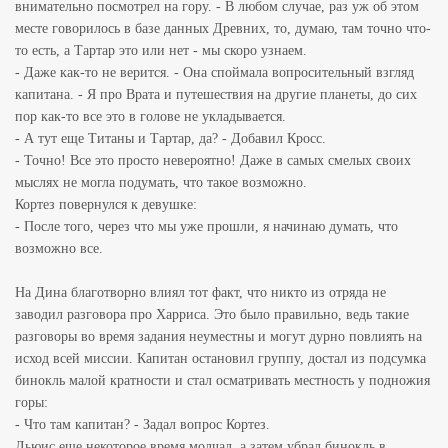
внимательно посмотрел на гору. - В любом случае, раз уж об этом
месте говорилось в базе данных Древних, то, думаю, там точно что-
то есть, а Тартар это или нет - мы скоро узнаем.
- Даже как-то не верится. - Она споймала вопросительный взгляд
капитана. - Я про Врата и путешествия на другие планеты, до сих
пор как-то все это в голове не укладывается.
- А тут еще Титаны и Тартар, да? - Добавил Кросс.
- Точно! Все это просто невероятно! Даже в самых смелых своих
мыслях не могла подумать, что такое возможно.
Кортез повернулся к девушке:
- После того, через что мы уже прошли, я начинаю думать, что
возможно все.
На Дина благотворно влиял тот факт, что никто из отряда не
заводил разговора про Харриса. Это было правильно, ведь такие
разговоры во время задания неуместны и могут дурно повлиять на
исход всей миссии. Капитан остановил группу, достал из подсумка
бинокль малой кратности и стал осматривать местность у подножия
горы:
- Что там капитан? - Задал вопрос Кортез.
Льюис еще некоторое время молчал, а затем убрал бинокль в