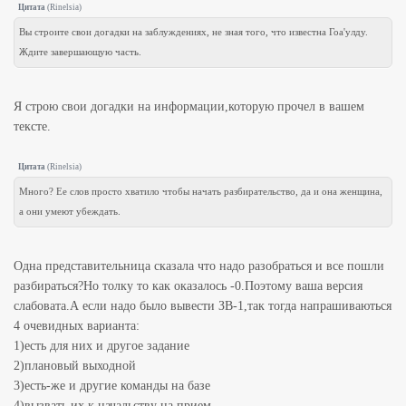
Цитата
(
Rinelsia
)
Вы строите свои догадки на заблуждениях, не зная того, что известна Гоа'улду.
Ждите завершающую часть.
Я строю свои догадки на информации,которую прочел в вашем
тексте.
Цитата
(
Rinelsia
)
Много? Ее слов просто хватило чтобы начать разбирательство, да и она женщина,
а они умеют убеждать.
Одна представительница сказала что надо разобраться и все пошли
разбираться?Но толку то как оказалось -0.Поэтому ваша версия
слабовата.А если надо было вывести ЗВ-1,так тогда напрашиваються
4 очевидных варианта:
1)есть для них и другое задание
2)плановый выходной
3)есть-же и другие команды на базе
4)вызвать их к начальству на прием.