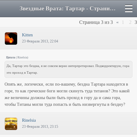
Звездные Врата: Тартар - Страница 3 - Форум
Страница
3
из
3
«
1
2
3
Kitten
23 Февраля 2013, 22:04
Цитата
(
Rinelsia
)
Да, Тартар это бездна, я не совсем верно интерпретировал. Подкорректирую, гора
это проход в Тартар.
Опять же, логически, если по-вашему, бездна Тартара находится в
горе, то как греческие боги могли скинуть туда титанов? Это какой
же величины должны были быть проход в гору да и сама гора,
чтобы Титаны могли туда попасть и быть низвергнуты в бездну?
Rinelsia
23 Февраля 2013, 23:15