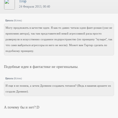
Trop
24 Февраля 2013, 00:40
Цитата
(
Kitten
)
Могу предложить в качестве идеи. Я как-то давно читала один фант-роман (уже не
припомню автора), так там представителей некой агрессивной расы просто
развернули в искусственно созданное подпространство (по принципу "пузыря", так
что сами выбраться агрессоры из него не могли). Может вам Тартар сделать по
подобному принципу.
Подобные идеи в фантастике не оригинальны.
Цитата
(
Kitten
)
И еще я не поняла, а зачем Древним создавать титанов? (Ведь в вашемв арианте их
создали Древние).
А почему бы и нет?:D