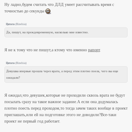
Ну ладно,будем считать что ДЛД умеет рассчитывать время с
точностью до секунды
Цитата
(
Rinelsia
)
Да, пишут, на преждевременную, насколько мне известно.
Я не к тому что не пишут,а ктому что именно
рапорт
.
Цитата
(
Rinelsia
)
Девушка впервые прошла через врата, а перед этим плотно поела, чего вы еще
ожидали?
Я ожидал,что девушек,которые не проходили сквозь врата не будут
посылать сразу на такое важное задание.А если она додумалась
плотно поесть перед проходом,то тогда зачем таких вообще в проект
приглашать,или ей на подготовке этого не доводили?Все-таки
проект не первый год работает.