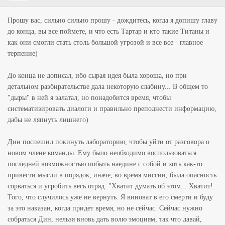
Прошу вас, сильно сильно прошу - дождитесь, когда я допишу главу
до конца, вы все поймете, и что есть Тартар и кто такие Титаны и
как они смогли стать столь большой угрозой и все все - главное
терпение)
До конца не дописал, ибо сырая идея была хороша, но при
детальном разбирательстве дала некоторую слабину... В общем то
"дыры" в ней я залатал, но понадобится время, чтобы
систематизировать диалоги и правильно преподнести информацию,
дабы не ляпнуть лишнего)
Дин поспешил покинуть лабораторию, чтобы уйти от разговора о
новом члене команды. Ему было необходимо воспользоваться
последней возможностью побыть наедине с собой и хоть как-то
привести мысли в порядок, иначе, во время миссии, была опасность
сорваться и угробить весь отряд. "Хватит думать об этом... Хватит!
Того, что случилось уже не вернуть. Я виноват в его смерти и буду
за это наказан, когда придет время, но не сейчас. Сейчас нужно
собраться Дин, нельзя вновь дать волю эмоциям, так что давай,