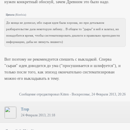
нужен конкретный обоснуй, зачем Древним это было надо.
Цитата
(
Rinelsia
)
До конца не дописал, ибо сырая идея была хороша, но при детальном
разбирательстве дала некоторую лабину... В общем то "дыры" в ней я залатал, но
понадобится время, чтобы систематизировать диалоги и правильно преподнести
информацию, дабы не ляпнуть лишнего)
Вот поэтому не рекомендуется спешить с выкладкой. Сперва
"сырая" идея доводится до ума ("просушивается и шлифуется"), и
только после того, как эпизод окончательно систематизирован
можно его выкладывать в тему.
Сообщение отредактировал
Kitten
-
Воскресенье, 24 Февраля 2013, 20:26
Trop
24 Февраля 2013, 21:18