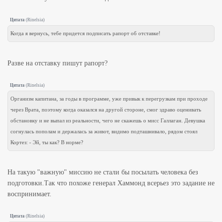
Цитата
(
Rinelsia
)
Когда я вернусь, тебе придется подписать рапорт об отставке!
Разве на отставку пишут рапорт?
Цитата
(
Rinelsia
)
Организм капитана, за годы в программе, уже привык к перегрузкам при проходе
через Врата, поэтому когда оказался на другой стороне, смог здраво оценивать
обстановку и не выпал из реальности, чего не скажешь о мисс Галлаган. Девушка
согнулась пополам и держалась за живот, видимо подташнивало, рядом стоял
Кортез: - Эй, ты как? В норме?
На такую "важную" миссию не стали бы посылать человека без
подготовки.Так что похоже генерал Хаммонд всерьез это задание не
воспринимает.
Цитата
(
Rinelsia
)