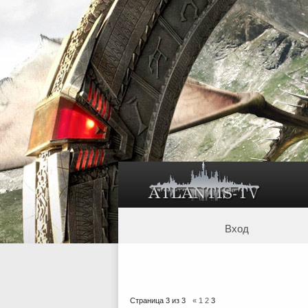
Вход
Страница
3
из
3
«
1
2
3