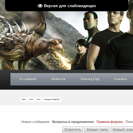
Версия для слабовидящих
О сериале
Новости
Эпизод Гид
Скачать
RSS
PDA
НиС
Stargate FANDOM
Новые сообщения
·
Вопросы и предложения
·
Правила форума
·
Поис