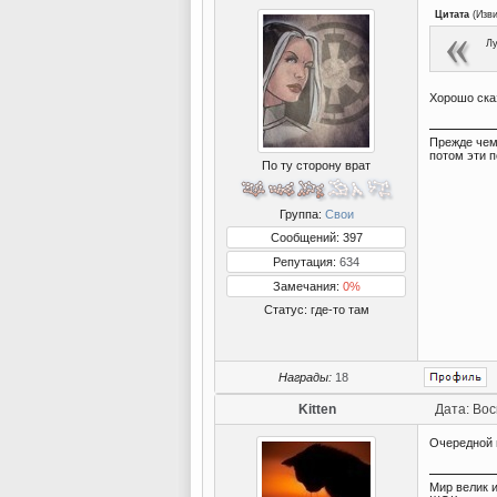
Цитата
(
Изв
Лу
Хорошо ска
Прежде чем
потом эти п
По ту сторону врат
Группа:
Свои
Сообщений: 397
Репутация:
634
Замечания:
0%
Статус:
где-то там
Награды:
18
Kitten
Дата: Вос
Очередной 
Мир велик и