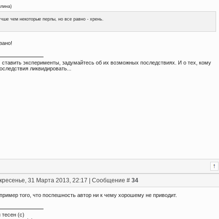
илина
)
чше чем некоторые перлы, но все равно - хрень.
зано!
 ставить эксперименты, задумайтесь об их возможных последствиях. И о тех, кому
оследствия ликвидировать...
кресенье, 31 Марта 2013, 22:17 | Сообщение #
34
пример того, что поспешность автор ни к чему хорошему не приводит.
 тесен (с)