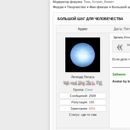
Модератор форума:
Тень
,
Кэтрин_Беккет
Форум
»
Творчество
»
Фан-фикшн
»
Большой ша
БОЛЬШОЙ ШАГ ДЛЯ ЧЕЛОВЕЧЕСТВА
hyper
Дата: Пят
Цитата
(
Kitt
Но
Если дело т
Забанен
Легенда Пегаса
Avatar by k
Группа:
Свои
Сообщений: 2509
Репутация:
188
Замечания:
60%
Статус:
где-то там