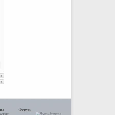
иа
Форум
галерея