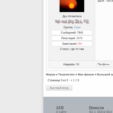
ШОК - это 
Дух Атлантиса
Группа:
Свои
Сообщений: 7841
Репутация:
2075
Замечания:
0%
Статус:
где-то там
Награды:
99
Форум
»
Творчество
»
Фан-фикшн
»
Большой ша
Страница
3
из
3
«
1
2
3
АТВ
Новости
О сайте
SG-1
,
SGA
&
SGU