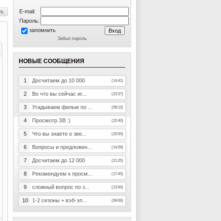
E-mail:
Пароль:
запомнить
Забыл пароль
НОВЫЕ СООБЩЕНИЯ
1
Досчитаем до 10 000
(14:41)
2
Во что вы сейчас иг...
(23:37)
3
Угадываем фильм по ...
(08:12)
4
Просмотр ЗВ :)
(22:40)
5
Что вы знаете о зве...
(20:55)
6
Вопросы и предложен...
(14:59)
7
Досчитаем до 12 000
(21:25)
8
Рекомендуем к просм...
(17:45)
9
сложный вопрос по з...
(13:50)
10
1-2 сезоны + вэб-эп...
(09:06)