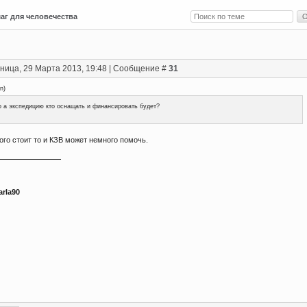
г для человечества
ница, 29 Марта 2013, 19:48 | Сообщение #
31
en
)
 а экспедицию кто оснащать и финансировать будет?
ого стоит то и КЗВ может немного помочь.
arla90