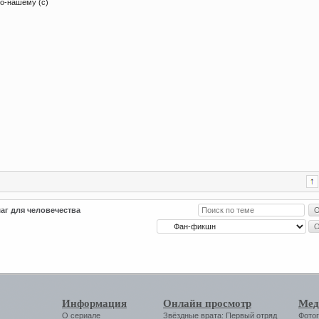
по-нашему (с)
г для человечества
Информация
Онлайн просмотр
Мед
О сериале
Звёздные врата: Первый отряд
Фото