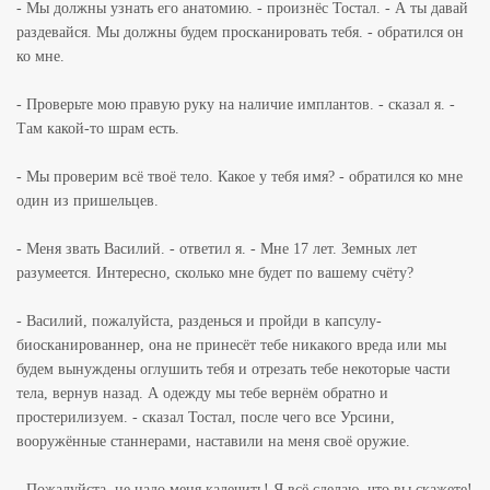
- Мы должны узнать его анатомию. - произнёс Тостал. - А ты давай
раздевайся. Мы должны будем просканировать тебя. - обратился он
ко мне.
- Проверьте мою правую руку на наличие имплантов. - сказал я. -
Там какой-то шрам есть.
- Мы проверим всё твоё тело. Какое у тебя имя? - обратился ко мне
один из пришельцев.
- Меня звать Василий. - ответил я. - Мне 17 лет. Земных лет
разумеется. Интересно, сколько мне будет по вашему счёту?
- Василий, пожалуйста, разденься и пройди в капсулу-
биосканированнер, она не принесёт тебе никакого вреда или мы
будем вынуждены оглушить тебя и отрезать тебе некоторые части
тела, вернув назад. А одежду мы тебе вернём обратно и
простерилизуем. - сказал Тостал, после чего все Урсини,
вооружённые станнерами, наставили на меня своё оружие.
- Пожалуйста, не надо меня калечить! Я всё сделаю, что вы скажете!