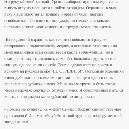
его руку мёртвой хваткой. Урсини-лаборант при этом едва успел
вынуть иглу из моей руки и пойти за зондом. Охранник, в чью
руку я вцепился, начал трещать и орать от боли, пытаясь
освободиться. Он наносил мне удары по голове, а остальные
пытались разжать мои челюсти и с трудом смогли это сделать.
Пострадавший охранник как только освободился, сразу же
ретировался к подоспевшему медику, а остальные охранники на
меня навалились всем своим весом как те врачи-убийцы, но в
отличие от них, справлялись со мной с большим трудом, я смог
скинуть одного из них с себя. Тостал сделал жест по локоть и
крикнул на русском языке "НЕ СТРЕЛЯТЬ!". Остальные охранники
взяли дубинки с несколькими иглами на конце и один из них
вонзил свою дубинку в меня. Меня начало трясти и бить током.
Через несколько секунд он отпустил меня. Я обессиленный пытался
встать, но он ударил меня дубинкой по лицу, сказав:
- Ложись на кушетку, на живот! Сейчас лаборант сделает тебе ещё
один анализ! Или мы тебя убьём и твой труп в фотосферу местной
звезды кинем!