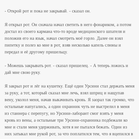
- Открой рот и пока не закрывай. - сказал он.
Я открыл рот. Он сначала начал светить в него фонариком, а потом
достал из своего кармана что-то вроде медицинского шпателя и
положив его на язык, начал смотреть моё горло. Далее он взял
пипетку и полез ко мне в рот, взяв несколько капель слюны и
передал и её другому пришельцу.
- Можешь закрывать рот. - сказал пришелец. - А теперь ложись и
дай мне свою руку.
Я закрыл рот и лёг на кушетку. Ещё один Урсини стал держать меня
за руку, а тот, который сказал мне лечь, взял шприц и нащупав
вену, уколол меня, начав выкачивать кровь. Я заорал так громко, что
остальные напугались, а один охранник чуть не выстрелил в меня
из станнера с перепугу, но Урсини-лаборант смог взять у меня
кровь из вены, а остальные три Урсини-охранника подбежали ко
мне и стали меня удерживать, хотя я не пытался бежать. Один из
них затыкал мне рукой рот, за что поплатился тем, что я вцепился в