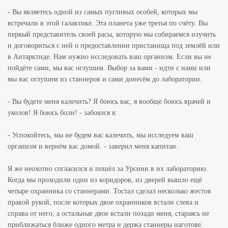
- Вы являетесь одной из самых пугливых особей, которых мы
встречали в этой галактике. Эта планета уже третья по счёту. Вы
первый представитель своей расы, которую мы собираемся изучить
и договориться с ней о предоставлении пристанища под землёй или
в Антарктиде. Нам нужно исследовать ваш организм. Если вы не
пойдёте сами, мы вас оглушим. Выбор за вами - идти с нами или
мы вас оглушим из станнеров и сами донесём до лаборатории.
- Вы будете меня калечить? Я боюсь вас, я вообще боюсь врачей и
уколов! Я боюсь боли! - забоялся я.
- Успокойтесь, мы не будем вас калечить, мы исследуем ваш
организм и вернём вас домой. - заверил меня капитан.
Я же неохотно согласился и пошёл за Урсини в их лабораторию.
Когда мы проходили один из коридоров, из дверей вышло ещё
четыре охранника со станнерами. Тостал сделал несколько жестов
правой рукой, после которых двое охранников встали слева и
справа от него, а остальные двое встали позади меня, стараясь не
приближаться ближе одного метра и держа станнеры наготове.