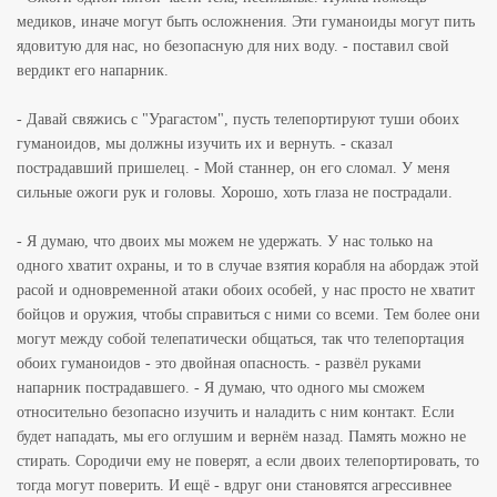
медиков, иначе могут быть осложнения. Эти гуманоиды могут пить
ядовитую для нас, но безопасную для них воду. - поставил свой
вердикт его напарник.
- Давай свяжись с "Урагастом", пусть телепортируют туши обоих
гуманоидов, мы должны изучить их и вернуть. - сказал
пострадавший пришелец. - Мой станнер, он его сломал. У меня
сильные ожоги рук и головы. Хорошо, хоть глаза не пострадали.
- Я думаю, что двоих мы можем не удержать. У нас только на
одного хватит охраны, и то в случае взятия корабля на абордаж этой
расой и одновременной атаки обоих особей, у нас просто не хватит
бойцов и оружия, чтобы справиться с ними со всеми. Тем более они
могут между собой телепатически общаться, так что телепортация
обоих гуманоидов - это двойная опасность. - развёл руками
напарник пострадавшего. - Я думаю, что одного мы сможем
относительно безопасно изучить и наладить с ним контакт. Если
будет нападать, мы его оглушим и вернём назад. Память можно не
стирать. Сородичи ему не поверят, а если двоих телепортировать, то
тогда могут поверить. И ещё - вдруг они становятся агрессивнее