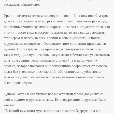
рассказать обязательно.
Урсини же тем временем подводили итоги - 1 из них погиб, а трое
других пострадали от моих рук - ожоги, колото-резаные раны рук,
нанесённые моими зубами и сотрясение мозга в результате того, что
я то ли просто впал в состояние аффекта, то ли захотел завладеть
станнером и перебить всех Урсини в зоне видимости, а потом
додушить находящихся в бессознательном состоянии пришельцев,
руками. Но пострадавшие пришельцы своевременно получили
такую медицинскую помощь, какую люди с Земли смогут оказывать
друг другу лишь через несколько столетий, а я заполучил их
оружие, которое позволит мне эффективно обороняться от любого
врага без уголовных последствий, ибо станнеры не убивают, а
только оглушают на несколько часов, неважно сколько выстрелов
было произведено.
Однако Тостал и его учёные всё же оставили у себя документ на
своём родном и русском языках. Его содержание на русском было
таково:
"Высокий гуманоид мужского пола с планеты Зерраус, она же