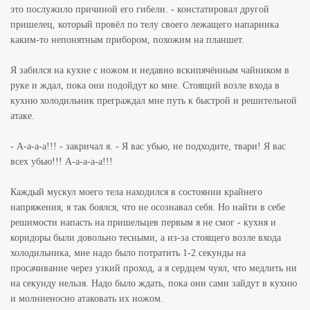
это послужило причиной его гибели. - констатировал другой
пришелец, который провёл по телу своего лежащего напарника
каким-то непонятным прибором, похожим на планшет.
Я забился на кухне с ножом и недавно вскипячённым чайником в
руке и ждал, пока они подойдут ко мне. Стоящий возле входа в
кухню холодильник преграждал мне путь к быстрой и решительной
атаке.
- А-а-а-а!!! - закричал я. - Я вас убью, не подходите, твари! Я вас
всех убью!!! А-а-а-а-а!!!
Каждый мускул моего тела находился в состоянии крайнего
напряжения, я так боялся, что не осознавал себя. Но найти в себе
решимости напасть на пришельцев первым я не смог - кухня и
коридоры были довольно тесными, а из-за стоящего возле входа
холодильника, мне надо было потратить 1-2 секунды на
просачивание через узкий проход, а я сердцем чуял, что медлить ни
на секунду нельзя. Надо было ждать, пока они сами зайдут в кухню
и молниеносно атаковать их ножом.