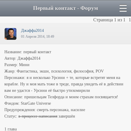
Первый контакт - Форум
Страница
1
из
1
1
Джаффа2014
01 Апреля 2014, 18:49
Название: первый контакт
Автор: Джаффа2014
Размер: Мини
Жанр: Фантастика, экшн, психология, философия, POV
Персонажи: я и несколько Урсини + те, которые встретят меня на
корабле. Ну и моя мать тоже в треде, правда увидеть её в действии
вам не удастся - Урсини её быстро утихомирили
Описание: пришельцам Телфорда и моим страхам посвящается!
Фэндом: StarGate Universe
Предупреждения: смерть персонажа, насилие
Статус:
в процессе написания
завершён
1 глава