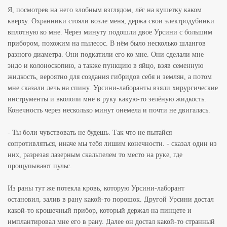
Я, посмотрев на него злобным взглядом, лёг на кушетку каком
кверху. Охранники стояли возле меня, держа свои электродубинки
вплотную ко мне. Через минуту подошли двое Урсини с большим
прибором, похожим на пылесос. В нём было несколько шлангов
разного диаметра. Они подкатили его ко мне. Они сделали мне
эндо и колоноскопию, а также пункцию в яйцо, взяв семенную
жидкость, вероятно для создания гибридов себя и землян, а потом
мне сказали лечь на спину. Урсини-лаборанты взяли хирургические
инструменты и вкололи мне в руку какую-то зелёную жидкость.
Конечность через несколько минут онемела и почти не двигалась.
- Ты боли чувствовать не будешь. Так что не пытайся
сопротивляться, иначе мы тебя лишим конечности. - сказал один из
них, разрезая лазерным скальпелем то место на руке, где
прощупывают пульс.
Из раны тут же потекла кровь, которую Урсини-лаборант
остановил, залив в рану какой-то порошок. Другой Урсини достал
какой-то крошечный прибор, который держал на пинцете и
имплантировал мне его в рану. Далее он достал какой-то странный