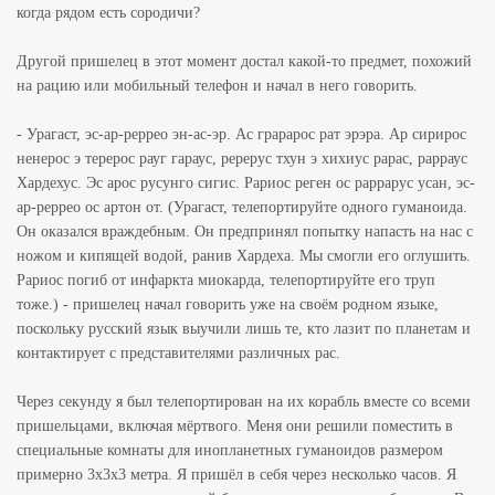
когда рядом есть сородичи?
Другой пришелец в этот момент достал какой-то предмет, похожий
на рацию или мобильный телефон и начал в него говорить.
- Урагаст, эс-ар-реррео эн-ас-эр. Ас грарарос рат эрэра. Ар сирирос
ненерос э терерос рауг гараус, ререрус тхун э хихиус рарас, рарраус
Хардехус. Эс арос русунго сигис. Рариос реген ос раррарус усан, эс-
ар-реррео ос артон от. (Урагаст, телепортируйте одного гуманоида.
Он оказался враждебным. Он предпринял попытку напасть на нас с
ножом и кипящей водой, ранив Хардеха. Мы смогли его оглушить.
Рариос погиб от инфаркта миокарда, телепортируйте его труп
тоже.) - пришелец начал говорить уже на своём родном языке,
поскольку русский язык выучили лишь те, кто лазит по планетам и
контактирует с представителями различных рас.
Через секунду я был телепортирован на их корабль вместе со всеми
пришельцами, включая мёртвого. Меня они решили поместить в
специальные комнаты для инопланетных гуманоидов размером
примерно 3x3x3 метра. Я пришёл в себя через несколько часов. Я