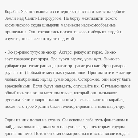
Корабль Урсини вышел из гиперпространства и завис на орбите
Земли над Санкт-Петербургом. На борту межгалактического
космического судна шныряли маленькие насекомообразные
пришельцы. Они готовились похитить кого-нибудь из людей и
изучить, после чего отпустить домой.
- Эс-ар-рекос тутус эн-ас-эр. Астарс, рекеус ат горас. Эн-ас-
эрус грарарос рат эрэра. Эрс гурун гараус, усан ауст. Эн-ас-эр
урбарас гра тентас рангас, кратис эрт рагас русскас. Эрт граварос
рауг ан эт. (Поймайте местных гуманоидов. Проникните в жилище
любых выбранных наугад гуманоидов. Осторожно, они могут быть
враждебными. Если будут нападать, оглушайте их. С гуманоидами
общайтесь только на местном языке, который они называют
русским. Они говорят только на нём.) - сказал капитан корабля,
после чего трое Урсини были телепортированы в мою квартиру.
Один из них попал на кухню. Он освещал себе путь фонариком и
найдя выключатель, включил на кухне свет, с некоторым трудом
достав до него. Потом он стал осматриваться и встал возле входа в