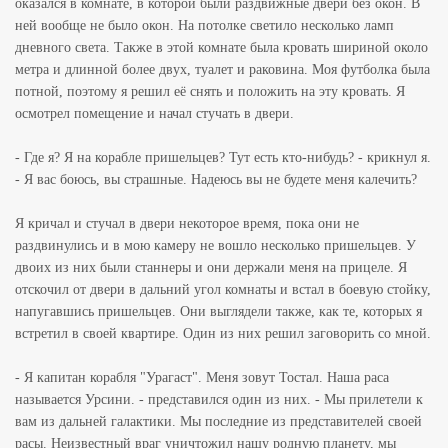
оказался в комнате, в которой были раздвижные двери без окон. В
ней вообще не было окон. На потолке светило несколько ламп
дневного света. Также в этой комнате была кровать шириной около
метра и длинной более двух, туалет и раковина. Моя футболка была
потной, поэтому я решил её снять и положить на эту кровать. Я
осмотрел помещение и начал стучать в двери.
- Где я? Я на корабле пришельцев? Тут есть кто-нибудь? - крикнул я.
- Я вас боюсь, вы страшные. Надеюсь вы не будете меня калечить?
Я кричал и стучал в двери некоторое время, пока они не
раздвинулись и в мою камеру не вошло несколько пришельцев. У
двоих из них были станнеры и они держали меня на прицеле. Я
отскочил от двери в дальний угол комнаты и встал в боевую стойку,
напугавшись пришельцев. Они выглядели также, как те, которых я
встретил в своей квартире. Один из них решил заговорить со мной.
- Я капитан корабля "Урагаст". Меня зовут Тостал. Наша раса
называется Урсини. - представился один из них. - Мы прилетели к
вам из дальней галактики. Мы последние из представителей своей
расы. Неизвестный враг уничтожил нашу родную планету, мы