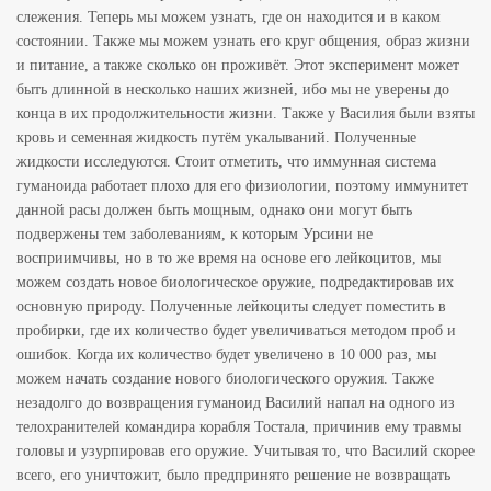
слежения. Теперь мы можем узнать, где он находится и в каком
состоянии. Также мы можем узнать его круг общения, образ жизни
и питание, а также сколько он проживёт. Этот эксперимент может
быть длинной в несколько наших жизней, ибо мы не уверены до
конца в их продолжительности жизни. Также у Василия были взяты
кровь и семенная жидкость путём укалываний. Полученные
жидкости исследуются. Стоит отметить, что иммунная система
гуманоида работает плохо для его физиологии, поэтому иммунитет
данной расы должен быть мощным, однако они могут быть
подвержены тем заболеваниям, к которым Урсини не
восприимчивы, но в то же время на основе его лейкоцитов, мы
можем создать новое биологическое оружие, подредактировав их
основную природу. Полученные лейкоциты следует поместить в
пробирки, где их количество будет увеличиваться методом проб и
ошибок. Когда их количество будет увеличено в 10 000 раз, мы
можем начать создание нового биологического оружия. Также
незадолго до возвращения гуманоид Василий напал на одного из
телохранителей командира корабля Тостала, причинив ему травмы
головы и узурпировав его оружие. Учитывая то, что Василий скорее
всего, его уничтожит, было предпринято решение не возвращать