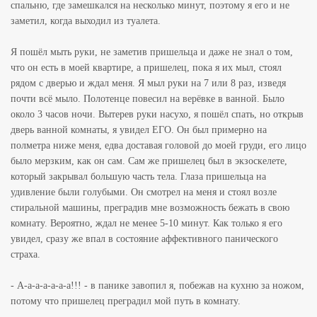
спальню, где замешкался на несколько минут, поэтому я его и не
заметил, когда выходил из туалета.
Я пошёл мыть руки, не заметив пришельца и даже не знал о том,
что он есть в моей квартире, а пришелец, пока я их мыл, стоял
рядом с дверью и ждал меня. Я мыл руки на 7 или 8 раз, изведя
почти всё мыло. Полотенце повесил на верёвке в ванной. Было
около 3 часов ночи. Вытерев руки насухо, я пошёл спать, но открыв
дверь ванной комнаты, я увидел ЕГО. Он был примерно на
полметра ниже меня, едва доставая головой до моей груди, его лицо
было мерзким, как он сам. Сам же пришелец был в экзоскелете,
который закрывал большую часть тела. Глаза пришельца на
удивление были голубыми. Он смотрел на меня и стоял возле
стиральной машины, преградив мне возможность бежать в свою
комнату. Вероятно, ждал не менее 5-10 минут. Как только я его
увидел, сразу же впал в состояние аффективного панического
страха.
- А-а-а-а-а-а-а!!! - в панике завопил я, побежав на кухню за ножом,
потому что пришелец преградил мой путь в комнату.