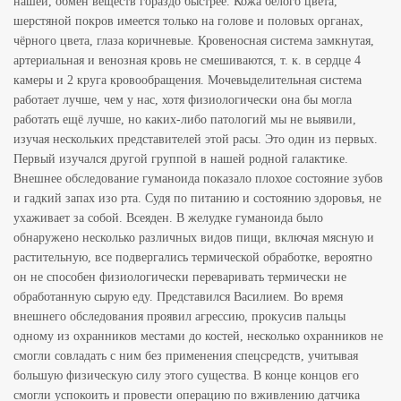
нашей, обмен веществ гораздо быстрее. Кожа белого цвета,
шерстяной покров имеется только на голове и половых органах,
чёрного цвета, глаза коричневые. Кровеносная система замкнутая,
артериальная и венозная кровь не смешиваются, т. к. в сердце 4
камеры и 2 круга кровообращения. Мочевыделительная система
работает лучше, чем у нас, хотя физиологически она бы могла
работать ещё лучше, но каких-либо патологий мы не выявили,
изучая нескольких представителей этой расы. Это один из первых.
Первый изучался другой группой в нашей родной галактике.
Внешнее обследование гуманоида показало плохое состояние зубов
и гадкий запах изо рта. Судя по питанию и состоянию здоровья, не
ухаживает за собой. Всеяден. В желудке гуманоида было
обнаружено несколько различных видов пищи, включая мясную и
растительную, все подвергались термической обработке, вероятно
он не способен физиологически переваривать термически не
обработанную сырую еду. Представился Василием. Во время
внешнего обследования проявил агрессию, прокусив пальцы
одному из охранников местами до костей, несколько охранников не
смогли совладать с ним без применения спецсредств, учитывая
большую физическую силу этого существа. В конце концов его
смогли успокоить и провести операцию по вживлению датчика