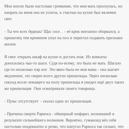
Мои вопли были настолько громкими, что моя мать проснулась, но
наорать на меня она не успела, к счастью на кухне был включен
свет.
- Ты что всех будишь! Щас сосе... - её крик внезапно оборвался, а
пришелец тем временем упал на пол и перестал подавать признаки
жизни.
Я смог открыть шкаф на кухне и достать нож. Из комнаты
доносились чьи-то шаги. Судя по-всему, это была не мать. Шагало
где-то несколько пар ног. Это явно была не моя мама - она шагает
медленнее, это скорее всего другие пришельцы. Через несколько
секунд возле лежащего на полу пришельца я увидел ещё двух таких
же пришельцев. Они осматривали своего товарища.
- Пульс отсутствует. - сказал один из пришельцев.
- Причина смерти Рариоса - обширный инфаркт, возникший в
результате сильнейшего волнения. Вероятно, гуманоид вёл себя
настолько неадекватно и резко, что напугал Рариоса так сильно, что