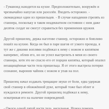
- Гуманоид находится на кухне. Предположительно, вооружён и
чрезвычайно напуган или разозлён. Входить осторожно. -
скомандовал один из пришельцев. - В случае нападения стрелять из
станнера, поскольку в таком неадекватном состоянии с ним даже
десяток солдат не смогут справиться без применения оружия.
Другой пришелец, держа наготове станнер, осторожно и боязливо
пошёл на кухню. Когда он был в паре шагов от узкого прохода, я
тут же с дикими воплями подбежал к нему с ножом и кипятком
наперевес, облив его, но он успел выстрелить в меня из своего
станнера, хотя это не спасло его от порции кипятка, который опалил
незащищённые части тела пришельца. Я от этого выстрела потерял
сознание, выронив чайник с ножом и упав на пол.
Пришелец начал издавать трещащие звуки от боли, едва удержав
свой станнер в обожжённой руке, который тоже был облит и
нуждался в ремонте. Другой пришелец подбежал к нему,
осматривая его на наличие повреждений.
- Ожоги одной пятой части тела, несильные. Нужна помощь