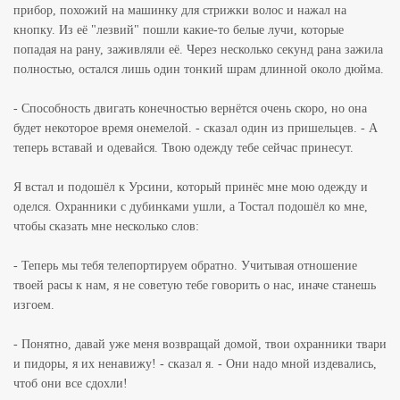
прибор, похожий на машинку для стрижки волос и нажал на
кнопку. Из её "лезвий" пошли какие-то белые лучи, которые
попадая на рану, заживляли её. Через несколько секунд рана зажила
полностью, остался лишь один тонкий шрам длинной около дюйма.
- Способность двигать конечностью вернётся очень скоро, но она
будет некоторое время онемелой. - сказал один из пришельцев. - А
теперь вставай и одевайся. Твою одежду тебе сейчас принесут.
Я встал и подошёл к Урсини, который принёс мне мою одежду и
оделся. Охранники с дубинками ушли, а Тостал подошёл ко мне,
чтобы сказать мне несколько слов:
- Теперь мы тебя телепортируем обратно. Учитывая отношение
твоей расы к нам, я не советую тебе говорить о нас, иначе станешь
изгоем.
- Понятно, давай уже меня возвращай домой, твои охранники твари
и пидоры, я их ненавижу! - сказал я. - Они надо мной издевались,
чтоб они все сдохли!