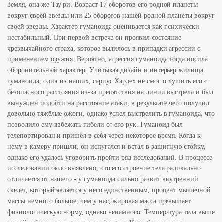
Земля, она же Тау'ри. Возраст 17 оборотов его родной планеты
вокруг своей звезды или 25 оборотов нашей родной планеты вокруг
своей звезды. Характер гуманоида оценивается как психически
нестабильный. При первой встрече он проявил состояние
чрезвычайного страха, которое вылилось в припадки агрессии с
применением оружия. Вероятно, агрессия гуманоида тогда носила
оборонительный характер. Учитывая дизайн и интерьер жилища
гуманоида, один из наших, сариус Хардех не смог оглушить его с
безопасного расстояния из-за препятствия на линии выстрела и был
вынужден подойти на расстояние атаки, в результате чего получил
довольно тяжёлые ожоги, однако успел выстрелить в гуманоида, что
позволило ему избежать гибели от его рук. Гуманоид был
телепортирован и пришёл в себя через некоторое время. Когда к
нему в камеру пришли, он испугался и встал в защитную стойку,
однако его удалось уговорить пройти ряд исследований. В процессе
исследований было выявлено, что его строение тела радикально
отличается от нашего - у гуманоида сильно развит внутренний
скелет, который является у него единственным, процент мышечной
массы немного больше, чем у нас, жировая масса превышает
физиологическую норму, однако ненамного. Температура тела выше