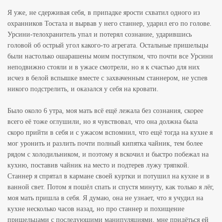
Я уже, не сдерживая себя, в припадке ярости схватил одного из
охранников Тостала и вырвав у него станнер, ударил его по голове.
Урсини-телохранитель упал и потерял сознание, ударившись
головой об острый угол какого-то агрегата. Остальные пришельцы
были настолько ошарашены моим поступком, что почти все Урсини
неподвижно стояли и в ужасе смотрели, но я к счастью для них
исчез в белой вспышке вместе с захваченным станнером, не успев
никого подстрелить, и оказался у себя на кровати.
Было около 6 утра, моя мать всё ещё лежала без сознания, скорее
всего её тоже оглушили, но я чувствовал, что она должна была
скоро прийти в себя и с ужасом вспомнил, что ещё тогда на кухне я
мог уронить и разлить почти полный кипятка чайник, тем более
рядом с холодильником, и поэтому я вскочил и быстро побежал на
кухню, поставив чайник на место и подтерев лужу тряпкой.
Станнер я спрятал в кармане своей куртки и потушил на кухне и в
ванной свет. Потом я пошёл спать и спустя минуту, как только я лёг,
моя мать пришла в себя. Я думаю, она не узнает, что я учудил на
кухне несколько часов назад, но про станнер и похищение
пришельцами с последующими манипуляциями, мне придёться ей