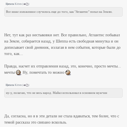
Цитата
Kitten
(
)
Все ниже изложенное случилось еще до того, как "Атлантис" попал на Землю.
Нет, тут как раз нестыковки нет. Все правильно, Атлантис побывал
на Земле, собирается назад, у Шеппа есть свободная минутка и он
дописывает свой дневник, излагая в нем события, которые были до
того, как...
Правда, насчет их отправления назад, это, конечно, просто мечты...
мечты
Ну, помечтать то можно
Цитата
Kitten
(
)
ну-у, полагаю, что не весь народ. Майкл использовал в основном мужчин
Да, согласна, но я в эти детали не стала вдаваться, тем более, что с
темой рассказа это связано вскользь.