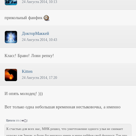
24 Августа 2014, 10:13
прикольный фанфик
ДокторМаккей
24 Августа 2014, 10:43
Класс! Браво! Лови репку!
Kitten
24 Августа 2014, 17:20
И опять молодец! )))
Вот только одна небольшая временная нестыковочка, а именно
Цитата
iris
(
)
К счастью для всех нас, МНК решил, что уничтожение одного улья не снимает
угрозы для Земли, и было бы неплохо иметь в мире рейфов свой форпост. Так что