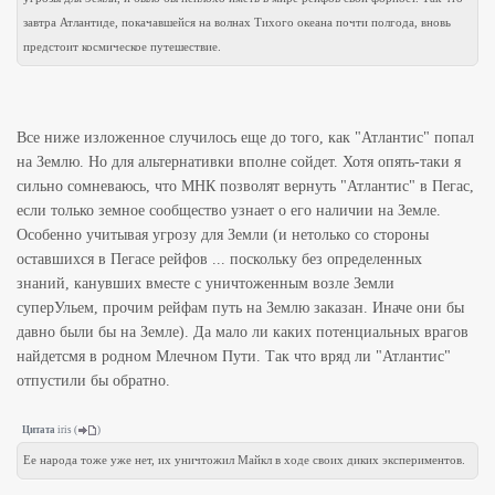
завтра Атлантиде, покачавшейся на волнах Тихого океана почти полгода, вновь
предстоит космическое путешествие.
Все ниже изложенное случилось еще до того, как "Атлантис" попал
на Землю. Но для альтернативки вполне сойдет. Хотя опять-таки я
сильно сомневаюсь, что МНК позволят вернуть "Атлантис" в Пегас,
если только земное сообщество узнает о его наличии на Земле.
Особенно учитывая угрозу для Земли (и нетолько со стороны
оставшихся в Пегасе рейфов ... поскольку без определенных
знаний, канувших вместе с уничтоженным возле Земли
суперУльем, прочим рейфам путь на Землю заказан. Иначе они бы
давно были бы на Земле). Да мало ли каких потенциальных врагов
найдетсмя в родном Млечном Пути. Так что вряд ли "Атлантис"
отпустили бы обратно.
Цитата
iris
(
)
Ее народа тоже уже нет, их уничтожил Майкл в ходе своих диких экспериментов.