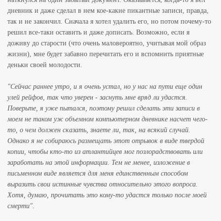
дневник и даже сделал в нем кое-какие пикантные записи, правда,
так и не закончил. Сначала я хотел удалить его, но потом почему-то
решил все-таки оставить и даже дописать. Возможно, если я
доживу до старости (что очень маловероятно, учитывая мой образ
жизни), мне будет забавно перечитать его и вспомнить приятные
деньки своей молодости.
"Сейчас раннее утро, и я очень устал, но у нас на пути еще один
улей рейфов, так что уверен - заснуть мне вряд ли удастся.
Поверьте, я уже пытался, поэтому решил сделать эти записи в
моем не таком уж объемном компьютерном дневнике насчет чего-
то, о чем должен сказать, знаете ли, так, на всякий случай.
Однако я не собираюсь размещать этот отрывок в виде твердой
копии, чтобы кто-то из атлантийцев мог позлорадствовать или
заработать на этой информации. Тем не менее, изложение в
письменном виде является для меня единственным способом
выразить свои истинные чувства относительно этого вопроса.
Хотя, думаю, прочитать это кому-то удастся только после моей
смерти".