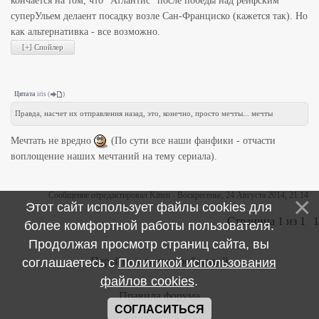
кончается на том, что "Атлантис" после победы над рейфским
суперУльем делаент посадку возле Сан-Франциско (кажется так). Но
как альтернативка - все возможно.
Цитата
iris
(
)
Правда, насчет их отправления назад, это, конечно, просто мечты... мечты
Мечтать не вредно
(По сути все наши фанфики - отчасти
воплощение наших мечтаний на тему сериала).
Сообщение отредактировал
Kitten
-
Воскресенье, 24 Августа 2014, 21:14
Этот сайт использует файлы cookies для
Страница
1
из
1
1
более комфортной работы пользователя.
Продолжая просмотр страниц сайта, вы
Перейти к ленте сообщений
соглашаетесь с
Политикой использования
файлов cookies
.
Правила форума
СОГЛАСИТЬСЯ