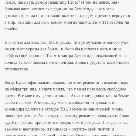
Земле, называть домом галактику Пегас? И тем не менее, мы -
большая часть членов экспедиции на Атлантиду - не могли
дождаться, когда нам позволят вместе с городом Древних вернуться
в мир, бывший для него домом многие тысячелетия. И позволят ли
вообще…
К счастью для всех нас, МНК решил, что уничтожение одного улья
не снимает угрозы для Земли, и было бы неплохо иметь в мире
рейфов свой форпост. Так что завтра Атлантиде, покачавшейся на
волнах Тихого океана почти полгода, вновь предстоит космическое
путешествие.
Когда Вулси официально объявил об этом решении и выделил нам
на сборы три дня, я вдруг понял, что у меня появилось свободное
время. Все мое имущество и так на Атлантиде, прощаться на Земле
особо не с кем. А поскольку меня освободили от должности
командира одного из отрядов ЗВ1, временно занимаемой мною,
пока идет ремонт Атлантиды, а наверху решается наша дальнейшая
судьба, я решил привести в порядок некоторые дела. Переделав все
важное и неотложное, я принялся «чистить» свой лэптоп и
наткнулся на один забытый документ. Оказывается, когда-то я вел