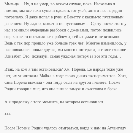
Ммм-да… Ну, я не умер, во всяком случае, пока. Насколько я
помню, мы все-таки сумели одолеть тот улей, хотя и нас изрядно
потрепало. Я даже попал в руки к Бекетту с каким-то пустяковым
ранением. Ну ладно, может и не пустяковым… Сразу после этого у
нас возникли очередные разборки с дженаями, потом появились
еще какие-то неотложные проблемы, сейчас даже и не вспомню…
Ведь с тех пор прошло уже больше трех лет! Многое изменилось, у
нас появились новые друзья, мы многих потеряли, и самое главное -
Элизабет. Это, пожалуй, самая ужасная потеря за все эти годы…
Итак, на ком я там остановился? Хм, Норена. Ее народа тоже уже
нет, их уничтожил Майкл в ходе своих диких экспериментов. Хотя,
сама Норена выжила - она тогда была на другой планете. Позже
Родни говорил мне, что она вышла замуж и счастлива в браке.
А я продолжу с того момента, на котором остановился…
***
После Норены Родни удалось отыграться, когда к нам на Атлантиду