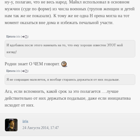
ну-у, полагаю, что не весь народ. Майкл использовал в основном
мужчин (суде по форме) из числа военных (трупов женщин и детей
нам так же не показали). К тому же не одна Н орена могла на тот
момент оказаться вне дома и избежать печальной участи.
Цитата
iris
(
)
И вдобавок после этого намекать на то, что ему хорошо известен ЭТОТ мой
взгляд!
Родни знает О ЧЕМ говорит.
Цитата
iris
(
)
Я не совращаю малолеток, и вообще стараюсь держаться от них подальше.
Ага, если вспомнить, какой срок за это полагается ....лучше
действительно от них держаться подальше, даже если инициатива
исходит от них.
iris
24 Августа 2014, 17:47