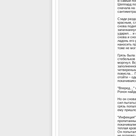
В самый по
Шеппард поч
сначала на 
сантиметрах
Сзади разд
красным, с
снова подня
запачканную
ударил… и с
снова и сн
ладонь его 
наносить пр
тоже не мог
Грязь была 
стебельков
моргнул. В
заполненной
четвереньки
повисла… Пе
отойти – од
покачивая
"Вперед…" 
Ронон найде
Но он снова
сил пытатьс
грязь попал
ему пришлос
"Инфекция"
пропитанны
покачивалис
теплая кров
Он попыталс
не потерял 