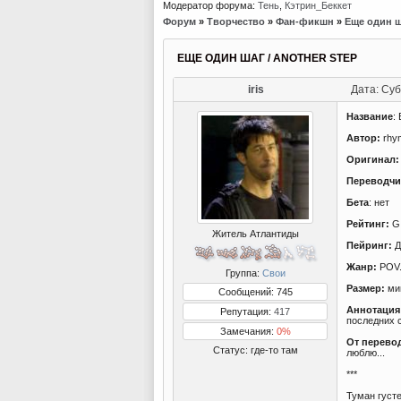
Модератор форума:
Тень
,
Кэтрин_Беккет
Форум
»
Творчество
»
Фан-фикшн
»
Еще один ш
ЕЩЕ ОДИН ШАГ / ANOTHER STEP
iris
Дата: Суб
Название
:
Автор:
rhy
Оригинал:
Переводчи
Бета
: нет
Рейтинг:
G
Житель Атлантиды
Пейринг:
Д
Жанр:
POV. 
Группа:
Свои
Размер:
ми
Сообщений: 745
Аннотация 
Репутация:
417
последних 
Замечания:
0%
От перево
Статус:
где-то там
люблю...
***
Туман густе