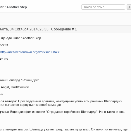
аг / Another Step
бота, 04 Октября 2014, 23:33 | Сообщение #
1
 Еще один шаг / Another Step
mer23
http://archiveofourown.org/works/2358488
к:
iris
жон Шеппард / Ронон Декс
Angst, Hurt/Comfort
ни
от автора:
Преследуемый врагами, жаждущими убить его, раненый Шеппард из
сил пытается вернуться к своей команде
дчика:
Еще один фик из серии "Страдания геройского Шеппарда". Но я такие очень
л с каждым шагом. Шеппард уже не представлял, куда шел. Он понятия не имел, где