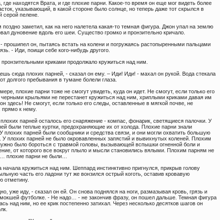
, где находятся Врата, и где плохие парни. Какое-то время он еще мог видеть более
сток, указывающий, в какой стороне было солнце, но теперь даже тот скрылся в
й серой пелене.
поздно заметил, как на него налетела какая-то темная фигура. Джон упал на землю
вал дуновение вдоль его шеи. Существо громко и пронзительно кричало.
, - прошипел он, пытаясь встать на колени и погружаясь растопыренными пальцами
рязь. - Иди, поищи себе кого-нибудь другого.
 пронзительными криками продолжало кружиться над ним.
ешь сюда плохих парней, - сказал он ему. – Иди! Иди! - махал он рукой. Вода стекала
 от долгого пребывания в тумане болели глаза.
мере, плохие парни тоже не смогут увидеть, куда он идет. Не смогут, если только его
 черными крыльями не перестанет кружиться над ним, хриплыми криками давая им
 он здесь! Не смогут, если только его следы, оставленные в мягкой почве, не
 прямо к нему.
 плохих парней осталось его снаряжение - компас, фонарик, светящиеся палочки. У
ней были теплые куртки, предохраняющие их от холода. Плохие парни знали
 У плохих парней были сообщники и средства связи, и они могли охватить большую
. У плохих парней не было окровавленных запястий и вывихнутых коленей. Плохим
нужно было бороться с травмой головы, вызывающей вспышки огненной боли и
ение, от которого все вокруг плыло и мысли становились вялыми. Плохим парням не
… плохие парни не были…
а начала кружиться над ним. Шеппард инстинктивно пригнулся, прикрыв голову
ыльную часть его ладони тут же вонзился острый коготь, оставив кровавую
ю отметину.
дно, уже иду, - сказал он ей. Он снова поднялся на ноги, размазывая кровь, грязь и
омокшей футболке. - Не надо… - не закончив фразу, он пошел дальше. Темная фигура
сь над ним, но ее крик постепенно затихал. Через несколько десятков шагов он
лк.