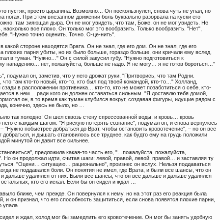
то пустяк; просто царапина. Возможно… Он поскользнулся, снова чуть не упал, но
а ногах. При этом внезапном движении боль буквально разорвала на куски его
ожно, там зияющая дыра. Он не мог увидеть, что там, Боже, он не мог увидеть. Не
, насколько все плохо. Он только мог это вообразить. Только вообразить. "Нет",
ебе. "Нужно точно оценить. Точно. О-це-нить".
 в какой стороне находятся Врата. Он не знал, где его дом. Он не знал, где его
а плохих парня убиты, но их было больше, гораздо больше, они кричали ему вслед,
егал в туман. "Нужно…" Он с силой закусил губу. "Нужно подготовиться к
у нападению… нет, пожалуйста, больше не надо. Я не могу… я не готов бороться…"
", подумал он, заметив, что у него дрожат руки. "Притворись, что там Родни.
 что там кто-то новый, кто-то, кто был под твоей командой, кто-то…" Холланд,
сзади в расположении противника… кто-то, кто не может позаботиться о себе, кто-
дается в нем… ради кого он должен оставаться сильным. "Я доставлю тебя домой,
ормотал он, в то время как туман клубился вокруг, создавая фигуры, идущие рядом с
да, конечно, здесь не было, но …
было так холодно! Он шел сквозь стену спрессованной воды, и кровь… кровь
 него с каждым шагом. "Я рискую потерять сознание", подумал он, и снова вернулось
 – "Нужно побыстрее добраться до Врат, чтобы остановить кровотечение", – но он все
г добраться, и дышать становилось все труднее, как будто ему на грудь положили
аждой минутой он давит все сильнее.
тановиться", предложила какая-то часть его, "…пожалуйста, пожалуйста,
. Но он продолжал идти, считая шаги: левой, правой, левой, правой… и заставляя ту
нуться. "Оцени… ситуацию… рационально", произнес он вслух. Нельзя поддаваться
когда не поддавался боли. Он понятия не имел, где Врата, и были все шансы, что он
 и дальше удалялся от них. Были все шансы, что он все дальше и дальше удалялся
 остальных, кто его искал. Если бы он сидел и ждал …
выло ближе, чем прежде. Он повернулся к нему, но на этот раз его реакция была
, и он признал, что его способность защититься, если снова появятся плохие парни,
о упала.
сидел и ждал, холод мог бы замедлить его кровотечение. Он мог бы занять удобную