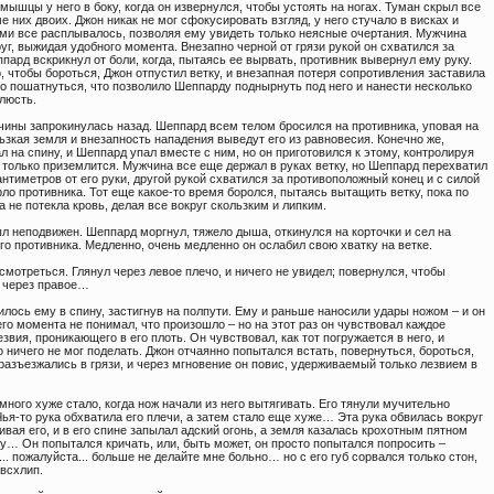
мышцы у него в боку, когда он извернулся, чтобы устоять на ногах. Туман скрыл все
е них двоих. Джон никак не мог сфокусировать взгляд, у него стучало в висках и
ами все расплывалось, позволяя ему увидеть только неясные очертания. Мужчина
уг, выжидая удобного момента. Внезапно черной от грязи рукой он схватился за
ппард вскрикнул от боли, когда, пытаясь ее вырвать, противник вывернул ему руку.
, чтобы бороться, Джон отпустил ветку, и внезапная потеря сопротивления заставила
о пошатнуться, что позволило Шеппарду поднырнуть под него и нанести несколько
люсть.
чины запрокинулась назад. Шеппард всем телом бросился на противника, уповая на
льзкая земля и внезапность нападения выведут его из равновесия. Конечно же,
л на спину, и Шеппард упал вместе с ним, но он приготовился к этому, контролируя
 только приземлится. Мужчина все еще держал в руках ветку, но Шеппард перехватил
антиметров от его руки, другой рукой схватился за противоположный конец и с силой
рло противника. Тот еще какое-то время боролся, пытаясь вытащить ветку, пока по
 не потекла кровь, делая все вокруг скользким и липким.
л неподвижен. Шеппард моргнул, тяжело дыша, откинулся на корточки и сел на
о противника. Медленно, очень медленно он ослабил свою хватку на ветке.
мотреться. Глянул через левое плечо, и ничего не увидел; повернулся, чтобы
 через правое…
илось ему в спину, застигнув на полпути. Ему и раньше наносили удары ножом – и он
го момента не понимал, что произошло – но на этот раз он чувствовал каждое
звия, проникающего в его плоть. Он чувствовал, как тот погружается в него, и
о ничего не мог поделать. Джон отчаянно попытался встать, повернуться, бороться,
 разъезжались в грязи, и через мгновение он повис, удерживаемый только лезвием в
много хуже стало, когда нож начали из него вытягивать. Его тянули мучительно
ья-то рука обхватила его плечи, а затем стало еще хуже… Эта рука обвилась вокруг
ивая его, и в его спине запылал адский огонь, а земля казалась крохотным пятном
у… Он попытался кричать, или, быть может, он просто попытался попросить –
.. пожалуйста... больше не делайте мне больно… но с его губ сорвался только стон,
 всхлип.