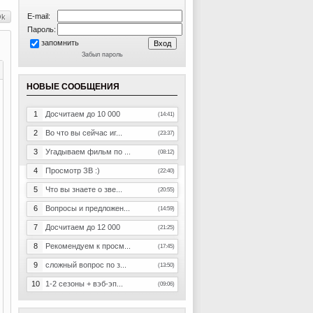
E-mail:
Пароль:
запомнить
Забыл пароль
НОВЫЕ СООБЩЕНИЯ
1
Досчитаем до 10 000
(14:41)
2
Во что вы сейчас иг...
(23:37)
3
Угадываем фильм по ...
(08:12)
4
Просмотр ЗВ :)
(22:40)
5
Что вы знаете о зве...
(20:55)
6
Вопросы и предложен...
(14:59)
7
Досчитаем до 12 000
(21:25)
8
Рекомендуем к просм...
(17:45)
9
сложный вопрос по з...
(13:50)
10
1-2 сезоны + вэб-эп...
(09:06)