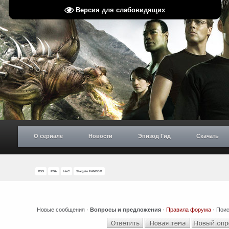
Версия для слабовидящих
О сериале
Новости
Эпизод Гид
Скачать
RSS
PDA
НиС
Stargate FANDOM
Новые сообщения
·
Вопросы и предложения
·
Правила форума
·
Поис