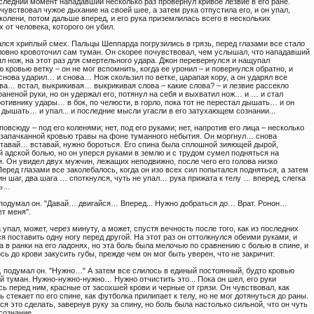
следний момент нападавший несколько раз провернул кривое лезвие в его ране.
увствовал чужое дыхание на своей шее, а затем рука отпустила его, и он упал,
колени, потом дальше вперед, и его рука приземлилась всего в нескольких
 от человека, которого он убил.
ался хриплый смех. Пальцы Шеппарда погрузились в грязь, перед глазами все стало
ловно кровоточил сам туман. Он скорее почувствовал, чем услышал, что нападавший
л нож, на этот раз для смертельного удара. Джон перевернулся и нащупал
 кровью ветку – он не мог вспомнить, когда ее уронил – и повернулся обратно, и
нова ударил… и снова… Нож скользил по ветке, царапая кору, а он ударял все
ова… встал, выкрикивая… выкрикивая слова – какие слова? – и лезвие рассекло
раненой руки, но он удержал его, потянул на себя и выхватил нож… и … и стал
отивнику удары… в бок, по челюсти, в горло, пока тот не перестал дышать… и он
 дышать… и упал... и последние мысли угасли в его затухающем сознании...
повсюду – под его коленями; нет, под его руками; нет, напротив его лица – несколько
 запачканной кровью травы на фоне туманного небытия. Он моргнул… снова
ставай… вставай, нужно бороться. Его спина была сплошной зияющей дырой,
 адской болью, но он уперся руками в землю и с трудом сумел подняться на
. Он увидел двух мужчин, лежащих неподвижно, после чего его голова низко
ред глазами все заколебалось, когда он изо всех сил попытался подняться, а затем
ин шаг, два шага … споткнулся, чуть не упал… рука прижата к телу … вперед, слегка
сь…
подумал он. "Давай… двигайся… Вперед... Нужно добраться до… Врат. Ронон…
т меня".
 упал, может, через минуту, а может, спустя вечность после того, как из последних
я поставить одну ногу перед другой. На этот раз он оттолкнулся обеими руками, и
а в ранки на его ладонях, но эта боль была мелочью по сравнению с болью в спине, и
ь до крови закусить губы, прежде чем он мог быть уверен, что не закричит.
, подумал он. "Нужно…" А затем все слилось в единый постоянный, будто кровью
й туман. Нужно-нужно-нужно… Нужно отчистить это... Пока он шел, его руки
ь перед ним, красные от засохшей крови и черные от грязи. Он чувствовал, как
ь стекает по его спине, как футболка прилипает к телу, но не мог дотянуться до раны.
я это сделать, завернув руку за спину, но боль была настолько сильной, что он чуть
сознание.