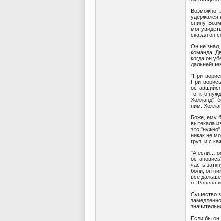
Возможно, э
удержался н
спину. Возм
мог увидеть
сказал он с
Он не знал,
команда. Дв
когда он уб
дальнейшем
"Притворись
Притворись,
оставшийся 
то, кто нуж
Холланд", б
ним. Холлан
Боже, ему 
вытекала из
это "нужно"
никак не мо
груз, и с к
"А если… ос
остановись"
часть затк
боли; он ни
все дальше
от Ронона и
Существо за
замедленной
значительн
Если бы он 