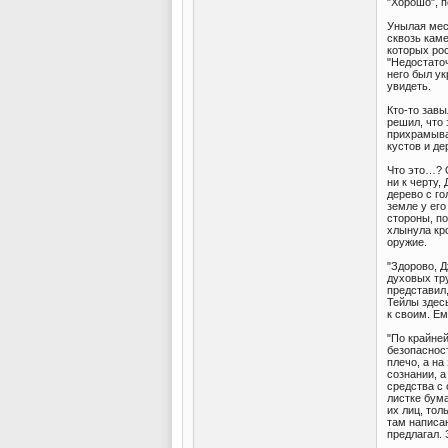
"Хорошо", п
Унылая мес
сквозь кам
которых ро
"Недостаточ
него был ук
увидеть.
Кто-то завы
решил, что 
прихрамыва
кустов и д
Что это…? 
ни к черту,
дерево с го
земле у его
стороны, по
хлынула кро
оружие.
"Здорово, Д
духовых тру
представил,
Тейлы здесь
к своим. Е
"По крайней
безопасност
плечо, а на
сознании, 
средства с
листке бум
их лиц, тол
там написан
предлагал. 