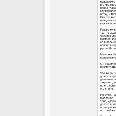
напряглись 
в мире кром
перед глаз
кружил вокр
ветку, и Ше
Вместо того
нападавшег
ударов в че
Голова муж
то, что ско
человек упа
момент, как
ее в паре с
вонзил в го
рукам Джона
Мужчина бы
поверженног
Он решил ос
посмотреть
Что-то вонз
до последне
движение ле
закричал; н
но его ноги
его спине.
Но хуже, на
медленно. Ч
тела, удерж
далеко вниз
пожалуйста.
похожий на