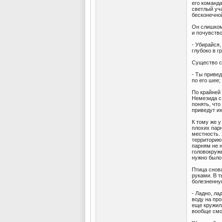
его команда
светлый уча
бесконечно
Он слишком 
и почувство
- Убирайся
глубоко в г
Существо с
- Ты привед
по его шее;
По крайней 
Немезида с
понять, что
приведут их
К тому же у
плохих пар
местность.
территорию
парням не 
головокруж
нужно было
Птица снов
руками. В т
болезненну
- Ладно, ла
воду на пр
еще кружила
вообще смо