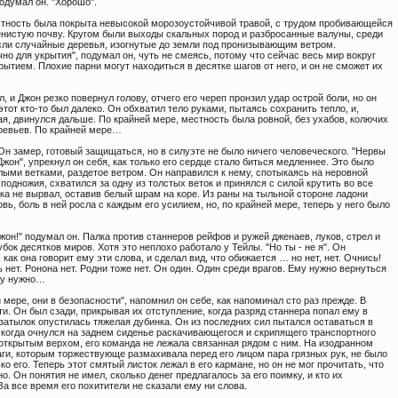
одумал он. "Хорошо".
тность была покрыта невысокой морозоустойчивой травой, с трудом пробивающейся
енистую почву. Кругом были выходы скальных пород и разбросанные валуны, среди
сли случайные деревья, изогнутые до земли под пронизывающим ветром.
но для укрытия", подумал он, чуть не смеясь, потому что сейчас весь мир вокруг
рытием. Плохие парни могут находиться в десятке шагов от него, и он не сможет их
л, и Джон резко повернул голову, отчего его череп пронзил удар острой боли, но он
этот кто-то был далеко. Он обхватил тело руками, пытаясь сохранить тепло, и,
я, двинулся дальше. По крайней мере, местность была ровной, без ухабов, колючих
еревьев. По крайней мере…
Он замер, готовый защищаться, но в силуэте не было ничего человеческого. "Нервы
 Джон", упрекнул он себя, как только его сердце стало биться медленнее. Это было
лыми ветками, раздетое ветром. Он направился к нему, спотыкаясь на неровной
 подножия, схватился за одну из толстых веток и принялся с силой крутить во все
ка не вырвал, оставив белый шрам на коре. Из раны на тыльной стороне ладони
вь, боль в ней росла с каждым его усилием, но, по крайней мере, теперь у него было
жон!" подумал он. Палка против станнеров рейфов и ружей дженаев, луков, стрел и
бок десятков миров. Хотя это неплохо работало у Тейлы. "Но ты - не я". Он
 как она говорит ему эти слова, и сделал вид, что обижается … но нет, нет. Очнись!
 нет. Ронона нет. Родни тоже нет. Он один. Один среди врагов. Ему нужно вернуться
му нужно…
 мере, они в безопасности", напомнил он себе, как напоминал сто раз прежде. В
и. Он был сзади, прикрывая их отступление, когда разряд станнера попал ему в
 затылок опустилась тяжелая дубинка. Он из последних сил пытался оставаться в
а когда очнулся на заднем сиденье раскачивающегося и скрипящего транспортного
 открытым верхом, его команда не лежала связанная рядом с ним. На изодранном
аги, которым торжествующе размахивала перед его лицом пара грязных рук, не было
ько его. Теперь этот смятый листок лежал в его кармане, но он не мог прочитать, что
о. Он понятия не имел, сколько денег предлагалось за его поимку, и кто их
За все время его похитители не сказали ему ни слова.