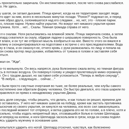
 пронзительно закричала. Он инстинктивно сжался, после чего снова расслабился.
о. Не здесь.
 шагов, он затаил дыхание. Птица кричит, когда на ее территорию заходят люди.
-то идет за ним, всего в нескольких минутах позади. "Ронон?" подумал он, и перед
ник образ друга, склонившегося над его следами… но, нет, это - плохие парни.
о, плохие парни. Нужно найти укрытие. Но вокруг нет никакого укрытия кроме
тумана. Хотя… нет... Скалы. Темная громада справа от него.
л к скалам. Ноги разъезжались на влажной земле. Птица закричала снова, а затем
ппард схватился за скалу, обдирая ладони о шершавую поверхность. Она была
т влаги, и он тут же отбросил мысль взобраться на нее. Вместо этого он вжался в
лину и сконцентрировался на подготовке к встрече с его преследователями. Вода
у в глаза, и он смахнул ее, отчего кровь с руки размазалась по лицу и попала на
 он снова протер лицо руками, избавляясь от тумана в голове и заставляя себя
иться.
мал он. "Жди".
о-то мелькнуло. Он весь напрягся, рука болезненно сжала ветку, но темная фигура
сь в потоках воздуха. Он повернул голову и увидел пролетевшую мимо огромную
. Он с трудом дышал, но заставил себя успокоиться. "Теперь в любую секунду",
н. "В любую… следующую… сейчас…"
о были просто смутные очертания во тьме, не более реальные, чем клубы самого
постепенно они обретали форму человека. Он быстро двигался, его глаза шарили по
аправлялся он прямо к ненадежному укрытию Джона.
сь доля секунды, чтобы решить, что делать, и как только он решил, времени для
 оставалось. У него нет никаких шансов на победу, кроме как застать противника
ыскочив из своего укрытия, он кинулся на человека, изо всех сил замахнувшись
в последний момент тот отпрянул, и ветка ударила его не по голове, а в плечо, хотя и
 сильно, чтобы издать неприятный звук, отозвавшийся болью в голове Шеппарда.
л вперед на колени, и ноги Шеппарда заскользили в грязи, когда он снова поднял
вясь ударить мужчину в основание шеи.
опытался ударить его ногой. Шеппард отскочил, чувствуя, как болезненно