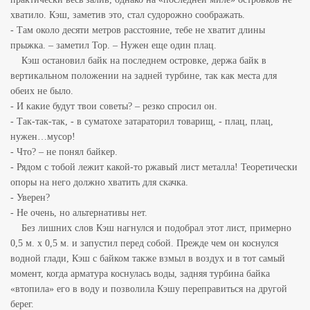
хватило. Кэш, заметив это, стал судорожно соображать.
- Там около десяти метров расстояние, тебе не хватит длины
прыжка. – заметил Тор. – Нужен еще один плац.
Кэш остановил байк на последнем островке, держа байк в
вертикальном положении на задней турбине, так как места для
обеих не было.
- И какие будут твои советы? – резко спросил он.
- Так-так-так, - в суматохе затараторил товарищ, - плац, плац,
нужен…мусор!
- Что? – не понял байкер.
- Рядом с тобой лежит какой-то ржавый лист металла! Теоретически
опоры на него должно хватить для скачка.
- Уверен?
- Не очень, но альтернативы нет.
Без лишних слов Кэш нагнулся и подобрал этот лист, примерно
0,5 м. х 0,5 м. и запустил перед собой. Прежде чем он коснулся
водной глади, Кэш с байком также взмыл в воздух и в тот самый
момент, когда арматура коснулась воды, задняя турбина байка
«втопила» его в воду и позволила Кэшу переправиться на другой
берег.