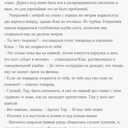
этажа. Дорога под ними была вся в раскрошившихся заплатках и
ямах, но для аэробайков это не было проблемой.
Ультразмей с коброй на спине с первых же метров вырвался на
два корпуса вперед, однако Кэш не отставал. Из турбин Ультразмея
начали вырываться голубоватые клубы азота, позволив ему
оторваться еще на десяток метров.
- Ты чего творишь? – послышался голос товарища в наушнике
Кэша. – Он же оторвется от тебя!
- Это только пока мы на прямой, потом начнутся переулки и весь
его азот «уйдет в молоко». – ухмыльнулся Кэш, растянувшись в
самодовольной улыбке. – До этого полудурка не доходит, что теперь
ему не хватит смеси на финиш.
- Если он порядком оторвется от тебя, то тебе она уже тоже не
поможет! – отвечал товарищ.
- Слушай, Тор, брось кипишить, я уже не первый раз гоняю с этим
«удавом» и знаю, как он проходит препятствия. Там у него нет
шансов.
- Вот именно, знаешь. – бросил Тор. – И они тебя знают.
- Поэтому я и выступаю в шлеме и под новым ником.
Внезапно широкая прямая улица оборвалась глухим тупиком, и,