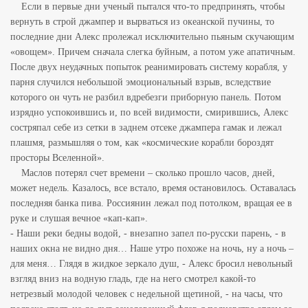
Если в первые дни ученый пытался что-то предпринять, чтобы
вернуть в строй джампер и вырваться из океанской пучины, то
последние дни Алекс пролежал исключительно пьяным скучающим
«овощем». Причем сначала слегка буйным, а потом уже
апатичным.
После двух неудачных попыток реанимировать систему корабля, у
парня случился небольшой эмоциональный взрыв, вследствие
которого он чуть не разбил вдребезги приборную панель. Потом
изрядно успокоившись и, по всей видимости,
смирившись, Алекс
состряпал себе из сетки в заднем отсеке джампера гамак и лежал
плашмя, размышляя о том, как «космические корабли бороздят
просторы Вселенной».
Маслов потерял счет времени – сколько прошло часов, дней,
может недель. Казалось, все встало, время остановилось. Оставалась
последняя банка пива. Россиянин лежал под потолком, вращая ее в
руке и слушая вечное «кап-кап».
- Наши реки бедны водой, - внезапно запел по-русски парень, - в
наших окна не видно дня… Наше утро похоже на ночь, ну а ночь –
для меня… Глядя в жидкое зеркало душ, - Алекс бросил невольный
взгляд вниз на водную гладь, где на него
смотрел какой-то
нетрезвый молодой человек с недельной щетиной, - на часы, что