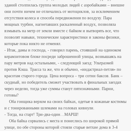
зданий столпилась группа молодых людей с аэробайками – внешне
они почти ничем не отличались от мотоциклов, за исключением
отсутствия колеса и способа передвижения по воздуху. Пара
мощных турбин, нагнетавших раскаленный воздух, позволяла
взмывать на метр от земли вместе с байком и вытворять все, что
позволят навыки, технические характеристики и законы физики,
которые пока никто не отменял.
- Итак, дамы и господа, - говорил парень, стоявший на одиноком
керамзитовом блоке посреди заброшенной улицы, возвышаясь на
пару метров над остальными, - следующий заезд: Ультразмей
против Кэша. Трасса та же, что и обычно, «индастриал-петля» по
красотам старого города. Цена вопроса – три сотни баксов. Банк –
скудный, но победитель сможет участвовать в финальных заездах
через неделю, тогда уже суммы станут пятизначными. Парни,
готовы?
Оба гонщика верхом на своих байках, одетые в кожаные костюмы
и с тонированными шлемами на головах кивнули.
- Тогда, на старт! Три-два-один…МАРШ!
Оба байка сорвались с места и понеслись по широкой прямой
улице, по обе стороны которой стояли старые ветхие дома в 3-4