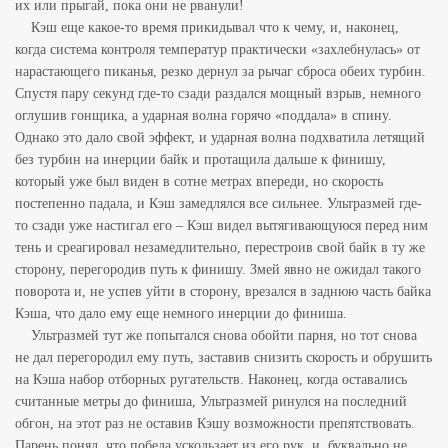
их или прыгай, пока они не рванули!
Кэш еще какое-то время прикидывал что к чему, и, наконец,
когда система контроля температур практически «захлебнулась» от
нарастающего пиканья, резко дернул за рычаг сброса обеих турбин.
Спустя пару секунд где-то сзади раздался мощный взрыв, немного
оглушив гонщика, а ударная волна горячо «поддала» в спину.
Однако это дало свой эффект, и ударная волна подхватила летящий
без турбин на инерции байк и протащила дальше к финишу,
который уже был виден в сотне метрах впереди, но скорость
постепенно падала, и Кэш замедлялся все сильнее. Ультразмей где-
то сзади уже настигал его – Кэш видел вытягивающуюся перед ним
тень и среагировал незамедлительно, перестроив свой байк в ту же
сторону, перегородив путь к финишу. Змей явно не ожидал такого
поворота и, не успев уйти в сторону, врезался в заднюю часть байка
Кэша, что дало ему еще немного инерции до финиша.
Ультразмей тут же попытался снова обойти парня, но тот снова
не дал перегородил ему путь, заставив снизить скорость и обрушить
на Кэша набор отборных ругательств. Наконец, когда оставались
считанные метры до финиша, Ультразмей ринулся на последний
обгон, на этот раз не оставив Кэшу возможности препятствовать.
Парень понял, что победа ускользает из его рук, и, буквально не