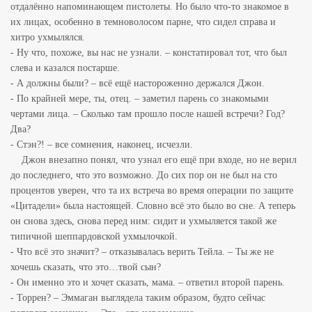
отдалённо напоминающем пистолеты. Но было что-то знакомое в
их лицах, особенно в темноволосом парне, что сидел справа и
хитро ухмылялся.
- Ну что, похоже, вы нас не узнали. – констатировал тот, что был
слева и казался постарше.
- А должны были? – всё ещё настороженно держался Джон.
- По крайней мере, ты, отец. – заметил парень со знакомыми
чертами лица. – Сколько там прошло после нашей встречи? Год?
Два?
- Стэн?! – все сомнения, наконец, исчезли.
Джон внезапно понял, что узнал его ещё при входе, но не верил
до последнего, что это возможно. До сих пор он не был на сто
процентов уверен, что та их встреча во время операции по защите
«Цитадели» была настоящей. Словно всё это было во
сне. А теперь
он снова здесь, снова перед ним: сидит и ухмыляется такой же
типичной шеппардовской ухмылочкой.
- Что всё это значит? – отказывалась верить Тейла. – Ты же не
хочешь сказать, что это…твой сын?
- Он именно это и хочет сказать, мама. – ответил второй парень.
- Торрен? – Эммаган выглядела таким образом, будто сейчас