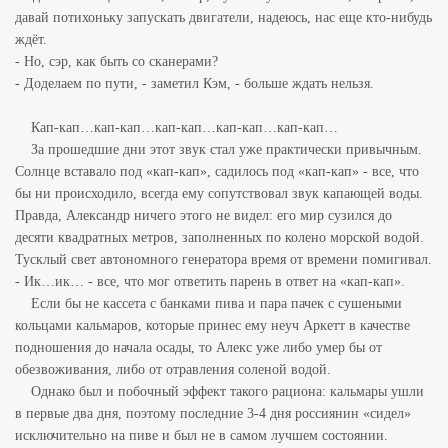
давай потихоньку запускать двигатели, надеюсь, нас еще кто-нибудь
ждёт.
- Но, сэр, как быть со сканерами?
- Доделаем по пути, - заметил Кэм, - больше ждать нельзя.
Кап-кап…кап-кап…кап-кап…кап-кап…кап-кап…
За прошедшие дни этот звук стал уже практически привычным.
Солнце вставало под «кап-кап», садилось под «кап-кап» - все, что
бы ни происходило, всегда ему сопутствовал звук капающей воды.
Правда, Александр ничего этого не видел: его мир
сузился до
десяти квадратных метров, заполненных по колено морской водой.
Тусклый свет автономного генератора время от времени помигивал.
- Ик…ик… - все, что мог ответить парень в ответ на «кап-кап».
Если бы не кассета с банками пива и пара пачек с сушеными
кольцами кальмаров, которые принес ему неуч Аркетт в качестве
подношения до начала осады, то Алекс уже либо умер бы от
обезвоживания, либо от отравления соленой водой.
Однако был и побочный эффект такого рациона: кальмары ушли
в первые два дня, поэтому последние 3-4 дня россиянин «сидел»
исключительно на пиве и был не в самом лучшем состоянии.