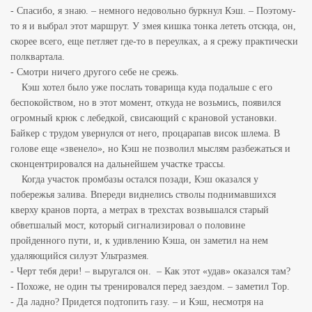
- Спасибо, я знаю. – немного недовольно буркнул Кэш. – Поэтому-
то я и выбрал этот маршрут. У змея кишка тонка лететь отсюда, он,
скорее всего, еще петляет где-то в переулках, а я срежу практически
полквартала.
- Смотри ничего другого себе не срежь.
Кэш хотел было уже послать товарища куда подальше с его
беспокойством, но в этот момент, откуда не возьмись, появился
огромный крюк с лебедкой, свисающий с крановой установки.
Байкер с трудом увернулся от него, процарапав висок шлема. В
голове еще «звенело», но Кэш не позволил мыслям разбежаться и
сконцентрировался на дальнейшем участке трассы.
Когда участок промбазы остался позади, Кэш оказался у
побережья залива. Впереди виднелись стволы поднимавшихся
кверху кранов порта, а метрах в трехстах возвышался старый
обветшалый мост, который сигнализировал о половине
пройденного пути, и, к удивлению Кэша, он заметил на нем
удаляющийся силуэт Ультразмея.
- Черт тебя дери! – выругался он. – Как этот «удав» оказался там?
- Похоже, не один ты тренировался перед заездом. – заметил Тор.
- Да ладно? Придется подтопить газу. – и Кэш, несмотря на