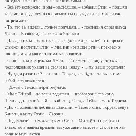
потеряет сознание. – Это…это невозможно…
- Всё это возможно, и мы – настоящие, – добавил Стэн, – пришли
за вами, правда немного с моментом не угадали, не хотели вас…
потревожить.
- То, что вы видели…точнее подумали… - поспешил оправдаться
Джон. – Вообщем, вы не так всё поняли.
- Да ладно вам, что мы вас не застукивали раньше? – с широкой
улыбкой подметил Стэн. – Мы, как «бывшие дети», прекрасно
понимаем чем могут заниматься родители.
- Стоп! – замахал руками Джон. – Ты имеешь в виду, что мы… -
подполковник указал на себя и на Тейлу. - …мы ваши родители?
- Ну да, а разве нет? – ответил Торрен, как будто это было само
собой разумеющимся.
Джон с Тейлой переглянулись.
- Мы с Тейлой – не ваши родители. – проговорил серьезно
Шеппард-старший. – Я – твой отец, Стэн, а Тейла – мать Торрена.
- Да, - поспешила добавить Эммаган. – Твоего отца, Торрен, зовут
Канаан, а маму Стэна – Ларрин.
- Подождите! – замахал руками Стэн. – Мы всё это прекрасно
знаем, но в нашем времени вы уже давно вместе и стали нам как
родные мать и отец.