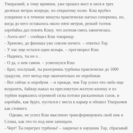
Ультразмей, к тому времени, уже прошел мост и неся в трех
десятках метрах впереди, по открытому полю. Кэш врубил
ускорение и в течение минуты практически нагнал соперника, но,
когда до него оставалось около пяти метров, резкий толчок
аэробайка дал понять Кэшу, что азотная смесь закончилась.
- Азота нет! – сообщил Кэш товарищу.
- Хреново, до финиша уже совсем ничего. – ответил Тор.
- У нас еще остался один козырь. – проговорил Кэш.
- Надеюсь, ты не о…
- О да, о нем самом. – усмехнулся Кэш.
- Брат, послушай, ты разогреешь турбины практически до 1000
градусов, этот метод еще окончательно не опробован.
- Вот сейчас и опробуем. – и прежде, чем Тор успел что-либо еще
возразить, байкер нажал на пресловутую желтую кнопку и из
турбин вырвались огромной силы потоки раскаленных газов, и
аэробайк, как будто, пустился с места в карьер и обошел Ультразмея
как стоячего.
Однако, не успел Кэш мысленно трансформировать свой ник в
Слэша, как что-то под ним запищало.
- Черт! Ты перегрел турбины! – закричал в наушник Тор, сбрасывай