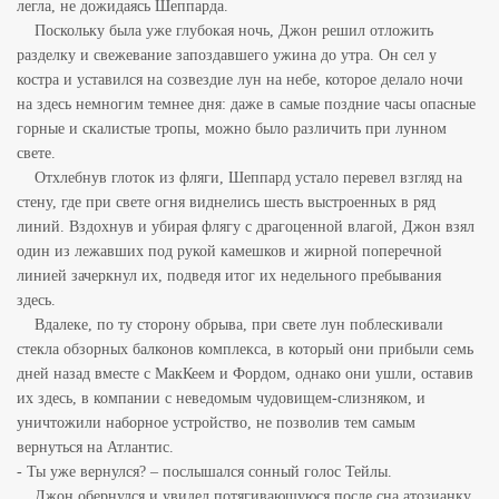
легла, не дожидаясь Шеппарда.
Поскольку была уже глубокая ночь, Джон решил отложить
разделку и свежевание запоздавшего ужина до утра. Он сел у
костра и уставился на созвездие лун на небе, которое делало ночи
на здесь немногим темнее дня: даже в самые поздние часы
опасные
горные и скалистые тропы, можно было различить при лунном
свете.
Отхлебнув глоток из фляги, Шеппард устало перевел взгляд на
стену, где при свете огня виднелись шесть выстроенных в ряд
линий. Вздохнув и убирая флягу с драгоценной влагой, Джон взял
один из лежавших под рукой камешков и жирной
поперечной
линией зачеркнул их, подведя итог их недельного пребывания
здесь.
Вдалеке, по ту сторону обрыва, при свете лун поблескивали
стекла обзорных балконов комплекса, в который они прибыли семь
дней назад вместе с МакКеем и Фордом, однако они ушли, оставив
их здесь, в компании с неведомым чудовищем-слизняком,
и
уничтожили наборное устройство, не позволив тем самым
вернуться на Атлантис.
- Ты уже вернулся? – послышался сонный голос Тейлы.
Джон обернулся и увидел потягивающуюся после сна атозианку.