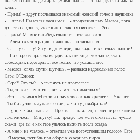
полвека стоят, на до дыр зацелованный флаг, я полцарства отдам за
коня…
- Приём! – вдруг послышался знакомый женский голос в наушнике.
- …играй! Невесёлая песня моя… - продолжил петь Маслов, пока
до него не дошло, что с ним пытаются связаться. – Эээ…
- Приём! Меня кто-нибудь слышит? – вторил голос.
Алекс схватил рацию и машинально заголосил:
- Слышу-слышу! Я тут в джампере, под водой и в стельку пьяный!
По сторону провода воцарилось гнетущее молчание, будто
собеседник переваривал всё только что услышанное.
- Маслов, опять шутки шутишь? – раздался недовольный голос
Сары О`Коннор.
- Сара?! Это ты? – Алекс чуть не протрезвел.
- Ты, значит, там пьешь, вот чем ты занимаешься?
- Эээ… - замялся Маслов и почувствовал как краснеет. – Уже нет.
- Ты бы лучше задумался о том, как оттуда выбраться!
- Ну, я, как бы, пытался… Просто… - наконец, терпение россиянина
закончилось. – Минутку! Ты, прежде чем меня отчитывать, лучше
скажи: где ты и как тебе удалось выжить после осады?
- А мне и не удалось. – ответила уже погрустневшим голосом Сара.
– Я мертва, погибла при обороне северного пирса.