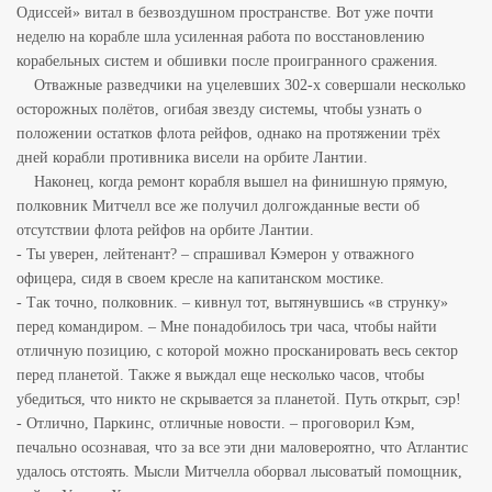
Одиссей» витал в безвоздушном пространстве. Вот уже почти
неделю на корабле шла усиленная работа по восстановлению
корабельных систем и обшивки после проигранного сражения.
Отважные разведчики на уцелевших 302-х совершали несколько
осторожных полётов, огибая звезду системы, чтобы узнать о
положении остатков флота рейфов, однако на протяжении трёх
дней корабли противника висели на орбите Лантии.
Наконец, когда ремонт корабля вышел на финишную прямую,
полковник Митчелл все же получил долгожданные вести об
отсутствии флота рейфов на орбите Лантии.
- Ты уверен, лейтенант? – спрашивал Кэмерон у отважного
офицера, сидя в своем кресле на капитанском мостике.
- Так точно, полковник. – кивнул тот, вытянувшись «в струнку»
перед командиром. – Мне понадобилось три часа, чтобы найти
отличную позицию, с которой можно просканировать весь сектор
перед планетой. Также я выждал еще несколько часов,
чтобы
убедиться, что никто не скрывается за планетой. Путь открыт, сэр!
- Отлично, Паркинс, отличные новости. – проговорил Кэм,
печально осознавая, что за все эти дни маловероятно, что Атлантис
удалось отстоять. Мысли Митчелла оборвал лысоватый помощник,