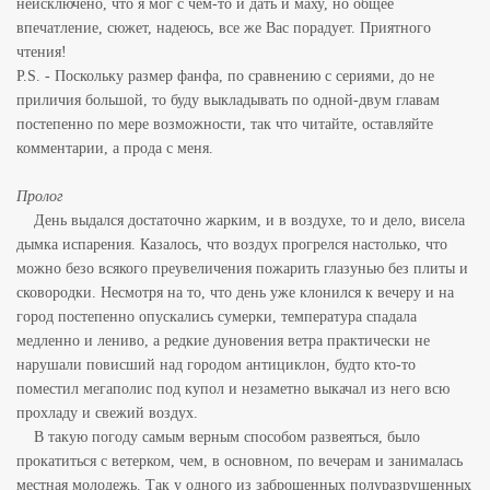
неисключено, что я мог с чем-то и дать и маху, но общее
впечатление, сюжет, надеюсь, все же Вас порадует. Приятного
чтения!
P.S. - Поскольку размер фанфа, по сравнению с сериями, до не
приличия большой, то буду выкладывать по одной-двум главам
постепенно по мере возможности, так что читайте, оставляйте
комментарии, а прода с меня.
Пролог
День выдался достаточно жарким, и в воздухе, то и дело, висела
дымка испарения. Казалось, что воздух прогрелся настолько, что
можно безо всякого преувеличения пожарить глазунью без плиты и
сковородки. Несмотря на то, что день уже клонился к вечеру и на
город постепенно опускались сумерки, температура спадала
медленно и лениво, а редкие дуновения ветра практически не
нарушали повисший над городом антициклон, будто кто-то
поместил мегаполис под купол и незаметно выкачал из него всю
прохладу и свежий воздух.
В такую погоду самым верным способом развеяться, было
прокатиться с ветерком, чем, в основном, по вечерам и занималась
местная молодежь. Так у одного из заброшенных полуразрушенных