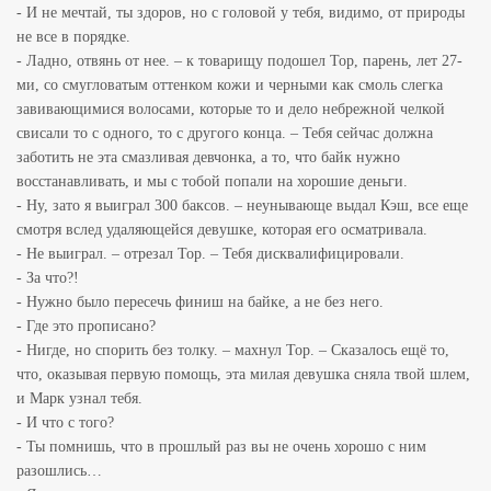
- И не мечтай, ты здоров, но с головой у тебя, видимо, от природы
не все в порядке.
- Ладно, отвянь от нее. – к товарищу подошел Тор, парень, лет 27-
ми, со смугловатым оттенком кожи и черными как смоль слегка
завивающимися волосами, которые то и дело небрежной челкой
свисали то с одного, то с другого конца. – Тебя сейчас должна
заботить не эта смазливая девчонка, а то, что байк нужно
восстанавливать, и мы с тобой попали на хорошие деньги.
- Ну, зато я выиграл 300 баксов. – неунывающе выдал Кэш, все еще
смотря вслед удаляющейся девушке, которая его осматривала.
- Не выиграл. – отрезал Тор. – Тебя дисквалифицировали.
- За что?!
- Нужно было пересечь финиш на байке, а не без него.
- Где это прописано?
- Нигде, но спорить без толку. – махнул Тор. – Сказалось ещё то,
что, оказывая первую помощь, эта милая девушка сняла твой шлем,
и Марк узнал тебя.
- И что с того?
- Ты помнишь, что в прошлый раз вы не очень хорошо с ним
разошлись…