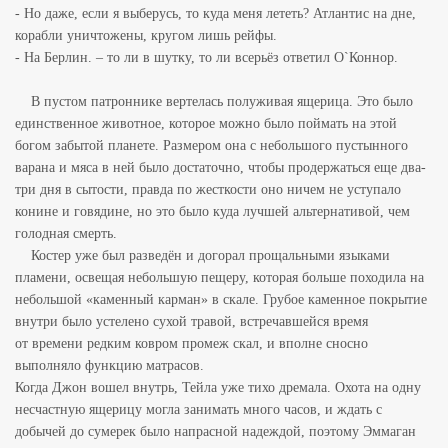
- Но даже, если я выберусь, то куда меня лететь? Атлантис на дне,
корабли уничтожены, кругом лишь рейфы.
- На Берлин. – то ли в шутку, то ли всерьёз ответил О`Коннор.
В пустом патроннике вертелась полуживая ящерица. Это было
единственное животное, которое можно было поймать на этой
богом забытой планете. Размером она с небольшого пустынного
варана и мяса в ней было достаточно, чтобы продержаться еще
два-
три дня в сытости, правда по жесткости оно ничем не уступало
конине и говядине, но это было куда лучшей альтернативой, чем
голодная смерть.
Костер уже был разведён и догорал прощальными языками
пламени, освещая небольшую пещеру, которая больше походила на
небольшой «каменный карман» в скале. Грубое каменное покрытие
внутри было устелено сухой травой, встречавшейся время
от
времени редким ковром промеж скал, и вполне сносно
выполняло функцию матрасов.
Когда Джон вошел внутрь, Тейла уже тихо дремала. Охота на одну
несчастную ящерицу могла занимать много часов, и ждать с
добычей до сумерек было напрасной надеждой, поэтому Эммаган