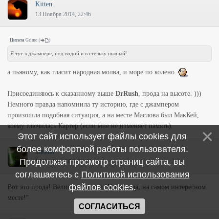
Kitten
13 Ноября 2014, 22:46
Цитата
Grimo
(
)
Я тут в джампере, под водой и в стельку пьяный!
а пьяному, как гласит народная молва, и море по колено.
Присоединяюсь к сказанному выше
DrRush
, прода на высоте. )))
Немного правда напомнила ту историю, где с джампером
произошла подобная ситуация, а на месте Маслова был МакКей,
коему глючилась Картер (если мне не изменяет память).
Этот сайт использует файлы cookies для
более комфортной работы пользователя.
шаман
Продолжая просмотр страниц сайта, вы
14 Ноября 2014, 07:22
соглашаетесь с
Политикой использования
файлов cookies
.
Вот это прода! Великолепно, но "Как всегда, на самом интересном
месте!"
СОГЛАСИТЬСЯ