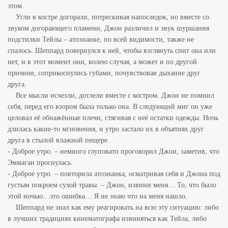
этом.
Угли в костре догорали, потрескивая напоследок, но вместе со
звуком догорающего пламени, Джон различил и звук шуршания
подстилки Тейлы – атозианке, по всей видимости, также не
спалось. Шеппард повернулся к ней, чтобы взглянуть спит она
или
нет, и в этот момент они, волею случая, а может и по другой
причине, соприкоснулись губами, почувствовав дыхание друг
друга.
Все мысли исчезли, дотлели вместе с костром. Джон не помнил
себя, перед его взором была только она. В следующий миг он уже
целовал её обнажённые плечи, стягивая с неё остатки одежды. Ночь
длилась какие-то мгновения, и утро застало их в
объятиях друг
друга в стылой влажной пещере.
- Доброе утро. – немного глуповато проговорил Джон, заметив, что
Эммаган проснулась.
- Доброе утро. – повторила атозианка, осматривая себя и Джона под
густым покроем сухой травы. – Джон, извини меня… То, что было
этой ночью…это ошибка… Я не знаю что на меня нашло.
Шеппард не знал как ему реагировать на всю эту ситуацию: либо
в лучших традициях кинематографа извиняться как Тейла, либо