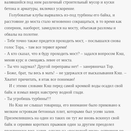
валявшийся под ним различный строительный мусор и куски
бетона и арматуры, включил ускорение.
Голубоватые клубы вырвались из-под турбины его байка, и
расстояние до моста стало мгновенно сокращаться, в то время как
соперник, наоборот, замедлился на мосту, объезжая разломы и
обвалы на полотне.
- Тебе точно также придется проходить мост, - послышался снова
голос Тора, - там все теряют время!
- А кто сказал, что я буду проходить мост? – задался вопросом Кэш,
меняя курс и смещаясь левее от моста.
- Ты что задумал? Другой переправы нет! – занервничал Тор.
- Боже, брат, ты весь в мать! – не удержался от высказывания Кэш. –
Хватит причитать, я итак все понимаю!
И с этими словами Кэш перед самой кромкой воды осадил свой
байк и взмыл вверх навстречу водной глади.
- Ты угробишь турбины!!!
Но Кэш не слышал товарища, его внимание было приковано к
мелким островкам бетонных плит, которыми был усеян залив.
Приземлившись на один из таких он тут же вновь вскинул свой
байк и сериями коротких прыжков один за другим преодолел
практически весь залив, однако на «последней миле» островков не