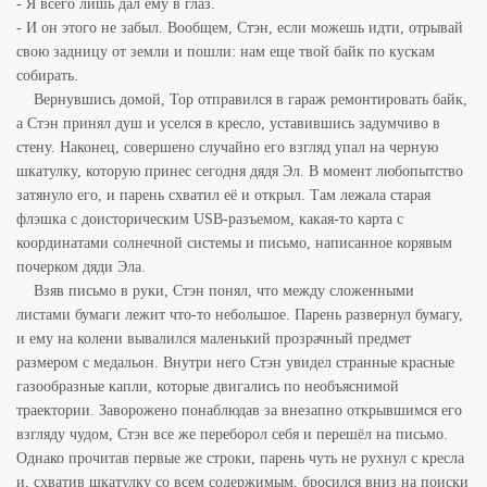
- Я всего лишь дал ему в глаз.
- И он этого не забыл. Вообщем, Стэн, если можешь идти, отрывай
свою задницу от земли и пошли: нам еще твой байк по кускам
собирать.
Вернувшись домой, Тор отправился в гараж ремонтировать байк,
а Стэн принял душ и уселся в кресло, уставившись задумчиво в
стену. Наконец, совершено случайно его взгляд упал на черную
шкатулку, которую принес сегодня дядя Эл. В момент любопытство
затянуло его, и парень схватил её и открыл. Там лежала старая
флэшка с доисторическим USB-разъемом, какая-то карта с
координатами солнечной системы и письмо, написанное корявым
почерком дяди Эла.
Взяв письмо в руки, Стэн понял, что между сложенными
листами бумаги лежит что-то небольшое. Парень развернул бумагу,
и ему на колени вывалился маленький прозрачный предмет
размером с медальон. Внутри него Стэн увидел странные красные
газообразные капли, которые двигались по необъяснимой
траектории. Заворожено понаблюдав за внезапно открывшимся его
взгляду чудом, Стэн все же переборол себя и перешёл на письмо.
Однако прочитав первые же строки, парень чуть не рухнул с кресла
и, схватив шкатулку со всем содержимым, бросился вниз на поиски