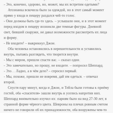
- Это, конечно, здорово, но, может, мы их встретим одетыми?
Атозианка вскочила было за одеждой, но в этот самый момент
прямо у входа в пещеру раздался чей-то голос.
- Они должны быть где-то здесь. – услышали они, и в этот момент
перед входом в пещеру возникли две темные фигуры. Дневной
свет, бивший снаружи, не давал возможности рассмотреть их лица
и форму.
- Не входите! – выкрикнул Джон.
Оба человека остановились в нерешительности и уставились
внутрь, пытаясь разглядеть, что творится внутри.
- Мы с миром, пришли спасти вас. – сказал один.
- Это замечательно, но прошу, не входите. – попросил Шеппард.
- Эээ… Ладно, а в чём дело? – спросил первый.
- Мы, похоже, пришли не вовремя, дай им одеться. – отвечал
второй.
Спустя пару минут, когда и Джон, и Тейла были готовы к приёму
гостей, оба «спасителя» зашли внутрь и уселись напротив них.
Шеппард внимательно изучил их: парням было на вид 27-30 лет, в
странной форме чёрного цвета. Шевроны на плечах
ровным счетом
ничего не говорили об их принадлежности, оба вооружены чем-то