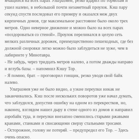
мчащийся на всех парах Ультразмей, резко вдарил по тормозам и
ушел налево, в небольшой почти незаметный проулок. Кэш пару
секунд спустя последовал его примеру и оказался меж двух
кирпичных домов, где максимальное расстояние было около трех
метров. Одно неверное движение и можно было на всех парах
«поздороваться со стеной». Проулок переливался в целую сеть
мелких различных дорожек, преимущественно пешеходных, где без
должной сноровки легко можно было заблудиться не хуже, чем в
лабиринте у Минотавра.
- Не забудь, через тридцать метров налево, а потом дважды направо
и вглубь базы. – напомнил Кэшу Тор.
- Я помню, брат. – проговорил гонщик, резко уводя свой байк
налево.
Ультразмея уже не было видно, а узкие переулки никак не
заканчивались. Кэш после нескольких поворотов уже начал думать,
что заблудился, допустив ошибку на одном из перекрестков, но,
наконец, взглядом нашел дыру в стене одного из домов и направил
аэробайк туда, и переулки внезапно сменились старыми ржавыми
кранами, станками и свисающими сверху стальными тросами.
- Осторожнее, голову не потеряй. – предупредил его Тор. – Здесь
очень опасно.