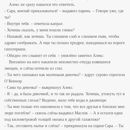
Алекс не сразу нашелся что ответить.
- Сара, кончай прикалываться! – выдавил парень. – Говори уже, где
ты?
- Внутри тебя. – ответила капрал.
- Хочешь сказать, у меня пошли глюки?
- Называй, как хочешь. Ты слишком слаб и слишком пьян, чтобы
здраво соображать. А еще ты сильно продрог, находишься на пороге
гипотермии.
- Обидно это слышит от себя. – уязвлёно заметил Алекс.
Внезапно на него накатили неизвестно откуда взявшиеся
эмоции, и слёзы потекли из глаз.
- Ты чего захныкал как маленькая девочка? – вдруг сурово спросила
О`Коннор.
- Сама ты девочка! – выкрикнул Алекс.
- Я – да, я была девочкой, и то так не рыдала. Хочешь, утонуть тут в
собственных слезах? Видимо, мало тебе воды в джампере.
- Ты мне только что напомнила о том, что все друзья и близкие мне
люди погибли! – сквозь слёзы выдавил Маслов. – А я остался один
под километровой толщей океана в другой галактике!
- Так, отставить нытье и слёзы! – прикрикнула на парня Сара. – Ты