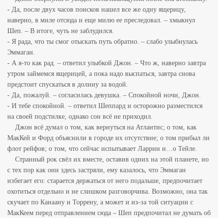
- Да, после двух часов поисков нашел все же одну ящерицу,
наверно, в миле отсюда и еще милю ее преследовал. – хмыкнул
Шеп. – В итоге, чуть не заблудился.
- Я рада, что ты смог отыскать путь обратно. – слабо улыбнулась
Эммаган.
- А я-то как рад. – ответил улыбкой Джон. – Что ж, наверно завтра
утром займемся ящерицей, а пока надо выспаться, завтра снова
предстоит спускаться в долину за водой.
- Да, пожалуй. – согласилась девушка. – Спокойной ночи, Джон.
- И тебе спокойной. – ответил Шеппард и осторожно разместился
на своей подстилке, однако сон всё не приходил.
Джон всё думал о том, как вернуться на Атлантис; о том, как
МакКей и Форд объяснили в городе их отсутствие; о том прибыл ли
флот рейфов; о том, что сейчас испытывает Ларрин и…о Тейле.
Странный рок свёл их вместе, оставив одних на этой планете, но
с тех пор как они здесь застряли, ему казалось, что Эммаган
избегает его: старается держаться от него подальше, предпочитает
охотиться отдельно и не слишком разговорчива.
Возможно, она так
скучает по Канаану и Торрену, а может и из-за той ситуации с
МакКеем перед отправлением сюда – Шеп предпочитал не думать об