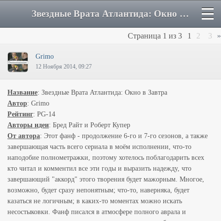
Звездные Врата Атлантида: Окно в Завтра - Форум
Страница
1
из
3
1
2
3
»
Grimo
12 Ноября 2014, 09:27
Название
: Звездные Врата Атлантида: Окно в Завтра
Автор
: Grimo
Рейтинг
: PG-14
Авторы идеи
: Бред Райт и Роберт Купер
От автора
: Этот фанф - продолжение 6-го и 7-го сезонов, а также
завершающая часть всего сериала в моём исполнении, что-то
наподобие полнометражки, поэтому хотелось поблагодарить всех
кто читал и комментил все эти годы и выразить надежду, что
завершающий "аккорд" этого творения будет мажорным. Многое,
возможно, будет сразу непонятным; что-то, наверняка, будет
казаться не логичным; в каких-то моментах можно искать
несостыковки. Фанф писался в атмосфере полного аврала и