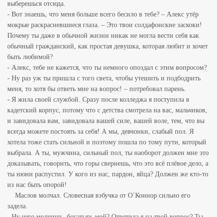
выберешься отсюда.
- Вот знаешь, что меня больше всего бесило в тебе? – Алекс утёр
мокрые раскрасневшиеся глаза. – Это твои солдафонские заскоки!
Почему ты даже в обычной жизни никак не могла вести себя как
обычный гражданский, как простая девушка, которая
любит и хочет
быть любимой?
- Алекс, тебе не кажется, что ты немного опоздал с этим вопросом?
- Ну раз уж ты пришла с того света, чтобы утешить и подбодрить
меня, то хотя бы ответь мне на вопрос! – потребовал парень.
- Я жила своей службой. Сразу после колледжа я поступила в
кадетский корпус, потому что с детства смотрела на вас, мальчиков,
и завидовала вам, завидовала вашей силе, вашей воле, тем, что вы
всегда можете постоять за себя! А мы,
девчонки, слабый пол. Я
хотела тоже стать сильной и поэтому пошла по тому пути, который
выбрала. А ты, мужчина, сильный пол, ты наоборот должен мне это
доказывать, говорить, что горы свернешь, что это всё плёвое дело, а
ты нюни
распустил. У кого из нас, пардон, яйца? Должен же кто-то
из нас быть опорой!
Маслов молчал. Словесная взбучка от О`Коннор сильно его
задела.
- Ну чего молчишь, богатырь мой? Ответила я на твой вопрос? Ты