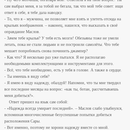
сам выбрал меня, я за тобой не бегала, так что мой тебе совет: ищи
ответ в себе, я тебе дала наводку.
- То, что я – мужчина, не позволяет мне взять и улететь отсюда на
крыльях воображения. – наконец, нашелся, что высказать в своё
оправдание Маслов.
- Зачем тебе крылья? У тебя есть мозги! Обезьяны тоже не умели
летать, пока не стали людьми и не построили самолёты. Что тебе
мешает попробовать снова починить джампер?
- Как что? Я несколько раз уже пытался. Я не располагаю
необходимыми комплектующими и инструментами для этого.
- Всё, что тебе необходимо, есть у тебя в голове. А также в сердце.
- Ты имеешь в виду себя?
- Я имею в виду надежду, обалдуй! Напомни, что ты мне твердил
все последние месяцы на вопрос: «как ты, ботан, рассчитываешь
меня добиться?».
Ответ пришел на язык сам собой:
- «Надежда всегда умирает последней». – Маслов слабо улыбнулся,
вспоминая многочисленные безуспешные попытки добиться
расположения Сары.
- Вот именно, поэтому не хорони надежду вместе со мной.