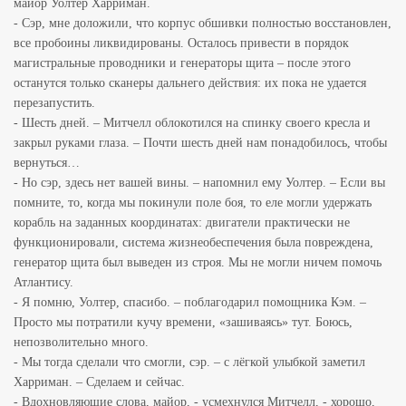
майор Уолтер Харриман.
- Сэр, мне доложили, что корпус обшивки полностью восстановлен,
все пробоины ликвидированы. Осталось привести в порядок
магистральные проводники и генераторы щита – после этого
останутся только сканеры дальнего действия: их пока не
удается
перезапустить.
- Шесть дней. – Митчелл облокотился на спинку своего кресла и
закрыл руками глаза. – Почти шесть дней нам понадобилось, чтобы
вернуться…
- Но сэр, здесь нет вашей вины. – напомнил ему Уолтер. – Если вы
помните, то, когда мы покинули поле боя, то еле могли удержать
корабль на заданных координатах: двигатели практически не
функционировали, система жизнеобеспечения была
повреждена,
генератор щита был выведен из строя. Мы не могли ничем помочь
Атлантису.
- Я помню, Уолтер, спасибо. – поблагодарил помощника Кэм. –
Просто мы потратили кучу времени, «зашиваясь» тут. Боюсь,
непозволительно много.
- Мы тогда сделали что смогли, сэр. – с лёгкой улыбкой заметил
Харриман. – Сделаем и сейчас.
- Вдохновляющие слова, майор, - усмехнулся Митчелл, - хорошо,