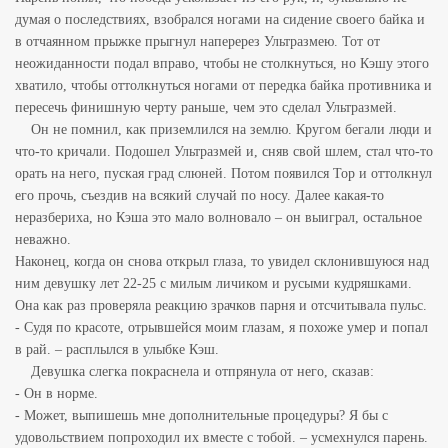
думая о последствиях, взобрался ногами на сидение своего байка и
в отчаянном прыжке прыгнул наперерез Ультразмею. Тот от
неожиданности подал вправо, чтобы не столкнуться, но Кэшу этого
хватило, чтобы оттолкнуться ногами от передка байка противника и
пересечь финишную черту раньше, чем это сделал Ультразмей.
Он не помнил, как приземлился на землю. Кругом бегали люди и
что-то кричали. Подошел Ультразмей и, сняв свой шлем, стал что-то
орать на него, пуская град слюней. Потом появился Тор и оттолкнул
его прочь, съездив на всякий случай по носу. Далее какая-то
неразбериха, но Кэша это мало волновало – он выиграл, остальное
неважно.
Наконец, когда он снова открыл глаза, то увидел склонившуюся над
ним девушку лет 22-25 с милым личиком и русыми кудряшками.
Она как раз проверяла реакцию зрачков парня и отсчитывала пульс.
- Судя по красоте, отрывшейся моим глазам, я похоже умер и попал
в рай. – расплылся в улыбке Кэш.
Девушка слегка покраснела и отпрянула от него, сказав:
- Он в норме.
- Может, выпишешь мне дополнительные процедуры? Я бы с
удовольствием попроходил их вместе с тобой. – усмехнулся парень.