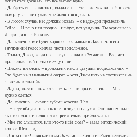
попытаться доказать, что всё закономерно.
- Да брось ты… - наконец, выдал он. – Это…это моя вина. Я просто
повернулся…не нужно мне было этого делать…
- В любом случае, нас должны искать. – с надеждой промолвила
Тейла. – И рано или поздно – найдут, вот увидишь. Ты вернёшься к
Ларрин, а я – к Канаану.
- Да, конечно, всё будет хорошо. – соглашался Джон, хотя его
внутренний голос кричал противоположное.
- Только, Джон, когда нас спасут… - начала Эммаган. – Все, что
произошло этой ночью между нами…
- Никому ни слова. – продолжил мысль девушки подполковник. –
Это будет наш маленький секрет. – хотя Джон чуть не споткнулся на
слове «маленький».
- Ладно, можешь пока отвернуться? – попросила Тейла. - Мне
нужно одеться.
- Да, конечно. – скрипя зубами ответил Шеп.
Но тут оба услышали какие-то звуки снаружи. Они напоминали
чьи-то голоса, и голоса эти стремительно приближались.
- Мне это слышится, или кто-то идёт сюда? – задал риторический
вопрос Шеппард.
- Это за нами! – воскликнула Эммаган. – Родни и Эйден вернулись!