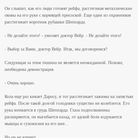
Он слышит, как его люди готовят рейфа, расстегивая металлические
оковы на его руке с кормящей присоской. Еще один из охранников
расстегивает воротник рубашки Шеппарда.
- Не делайте этого! - умоляет доктор Вейр. - Не делайте этого!
- Выбор за Вами, доктор Вейр. Итак, мы договоримся?
Следующая за этим тишина не является неожиданной. Похоже,
необходима демонстрация.
- Очень хорошо.
Кола еще раз кивает Даросу, и тот расстегивает зажимы на запястьях
рейфа. После такой долгой голодовки существо не колеблется. Его
рука впивается в грудь Шеппарда. Глаза подполковника
расширяются, он выгибается назад, от адской боли вздуваются
мышцы и сухожилия на его шее...
Но он не кричит.