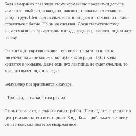
Кола намеренно позволяет этому кормлению продлиться дольше,
чем в прошлый раз, и когда он, наконец, приказывает оттащить
рейфа, грудь Шеппарда вздымается, и он дрожит, отчаянно пытаясь
справиться с болью. Но он не сломлен. Доказательством тому
является огонь в его яростном взгляде, когда он, наконец, поднимает
голову.
Он выглядит гораздо старше - его волосы почти полностью
поседели, на лице множество глубоких морщин. Губы Колы
кривятся в ухмылке. Даже если дух лантийца не будет сломлен, то
тело, несомненно, скоро сдаст.
Коммандер поворачивается к камере.
- Три часа, - только и говорит он.
Связь прерывают, и сначала уводят рейфа. Шеппард все еще сидит в
центре комнаты, его всего трясет. Когда Кола приближается к нему,
он изо всех сил пытается выпрямиться.