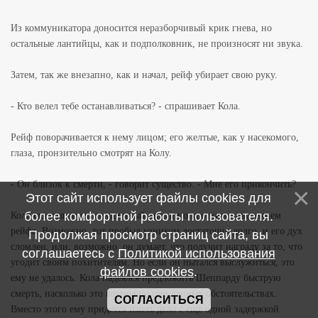
Из коммуникатора доносится неразборчивый крик гнева, но
остальные лантийцы, как и подполковник, не произносят ни звука.
Затем, так же внезапно, как и начал, рейф убирает свою руку.
- Кто велел тебе останавливаться? - спрашивает Кола.
Рейф поворачивается к нему лицом; его желтые, как у насекомого,
глаза, пронзительно смотрят на Колу.
- Он близок к смерти, - говорит существо. - Мне его прикончить?
Этот сайт использует файлы cookies для
более комфортной работы пользователя.
Кола оглядывается, смущенный внезапно кротким поведением
рейфа. Возможно, тот пробыл узником достаточно долго, и его дух
Продолжая просмотр страниц сайта, вы
сломлен, или, возможно, он думает, что получит награду за то, что
соглашаетесь с
Политикой использования
угодит своим похитителям. Но если он пытался выслужиться, это
файлов cookies
.
ему не удалось. Кола надеялся предложить Шеппарду быструю
смерть, насколько это возможно при данных обстоятельствах.
СОГЛАСИТЬСЯ
Вместо этого ему придется иметь дело с еще одной задержкой.