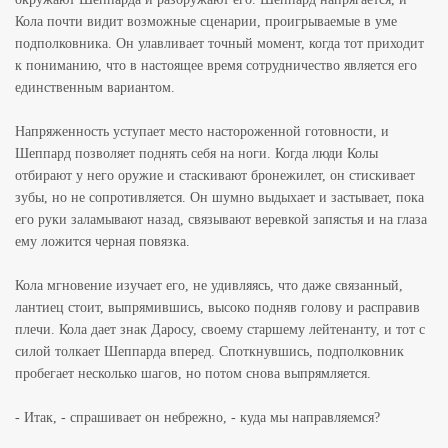
Кола почти видит возможные сценарии, проигрываемые в уме
подполковника. Он улавливает точный момент, когда тот приходит
к пониманию, что в настоящее время сотрудничество является его
единственным вариантом.
Напряженность уступает место настороженной готовности, и
Шеппард позволяет поднять себя на ноги. Когда люди Колы
отбирают у него оружие и стаскивают бронежилет, он стискивает
зубы, но не сопротивляется. Он шумно выдыхает и застывает, пока
его руки заламывают назад, связывают веревкой запястья и на глаза
ему ложится черная повязка.
Кола мгновение изучает его, не удивляясь, что даже связанный,
лантиец стоит, выпрямившись, высоко подняв голову и расправив
плечи. Кола дает знак Даросу, своему старшему лейтенанту, и тот с
силой толкает Шеппарда вперед. Споткнувшись, подполковник
пробегает несколько шагов, но потом снова выпрямляется.
- Итак, - спрашивает он небрежно, - куда мы направляемся?