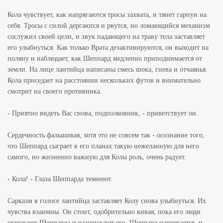
Кола чувствует, как напрягаются тросы захвата, и тянет гарпун на
себя. Тросы с силой дергаются и рвутся, но ломающийся механизм
сослужил своей цели, и звук падающего на траву тела заставляет
его улыбнуться. Как только Врата дезактивируются, он выходит на
поляну и наблюдает, как Шеппард медленно приподнимается от
земли. На лице лантийца написаны смесь шока, гнева и отчаянья.
Кола приседает на расстоянии нескольких футов и внимательно
смотрит на своего противника.
- Приятно видеть Вас снова, подполковник, - приветствует он.
Сердечность фальшивая, хотя это не совсем так - осознание того,
что Шеппард сыграет в его планах такую нежеланную для него
самого, но жизненно важную для Колы роль, очень радует.
- Кола! - Глаза Шеппарда темнеют.
Сарказм в голосе лантийца заставляет Колу снова улыбнуться. Их
чувства взаимны. Он стоит, одобрительно кивая, пока его люди
окружают Шеппарда и разоружают его. Шеппард напрягается, и