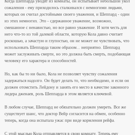
Когда Шеппарда уводят из комнаты, он испытывает небольшой укол
сожаления - ему приходилось сталкивался с немногими людьми,
которых он считал достойными своего уважения, и Шеппард - один
из этих немногих. Это - сдержанное уважение, возможно,
смешанное с ненавистью, но все равно уважение. И хотя честь для
него что-то из той далекой области, которую Кола давно считает
роскошью, а зачастую и глупостью, он не может не чувствовать, что
использовать Шеппарда таким образом... неприятно. Шеппард
может заслуживать смерти, но это должна быть смерть, подобающая
человеку его характера и способностей.
Но, как бы то ни было, Кола не позволяет чувству сожаления
задержаться надолго. Он будет делать то, что необходимо, и если он
должен отомстить Лейдону и занять его место в качестве законного
лидера дженаев, роль Шеппарда в этом является ключевой.
В любом случае, Шеппард не обязательно должен умереть. Все же
существует шанс, что доктор Вейр согласится на обмен, особенно
теперь, когда она испытала ужас при виде кормления рейфа.
С этой мыслью Кола отправляется в свою комнату. Теперь ему