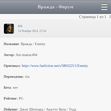
Вражда - Форум
Страница
1
из
1
1
iris
14 Ноября 2014, 23:54
Название
: Вражда / Enmity
Автор:
Ani-maniac494
Оригинал:
https://www.fanfiction.net/s/5803225/1/Enmity
Переводчик:
iris
Бета
: нет
Рейтинг:
PG
Пейринг:
Джон Шеппард / Акастус Кола / Тодд