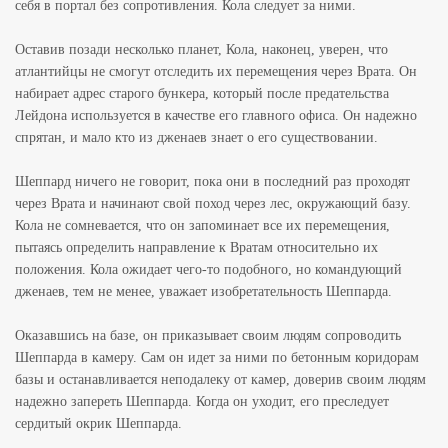
себя в портал без сопротивления. Кола следует за ними.
Оставив позади несколько планет, Кола, наконец, уверен, что
атлантийцы не смогут отследить их перемещения через Врата. Он
набирает адрес старого бункера, который после предательства
Лейдона используется в качестве его главного офиса. Он надежно
спрятан, и мало кто из дженаев знает о его существовании.
Шеппард ничего не говорит, пока они в последний раз проходят
через Врата и начинают свой поход через лес, окружающий базу.
Кола не сомневается, что он запоминает все их перемещения,
пытаясь определить направление к Вратам относительно их
положения. Кола ожидает чего-то подобного, но командующий
дженаев, тем не менее, уважает изобретательность Шеппарда.
Оказавшись на базе, он приказывает своим людям сопроводить
Шеппарда в камеру. Сам он идет за ними по бетонным коридорам
базы и останавливается неподалеку от камер, доверив своим людям
надежно запереть Шеппарда. Когда он уходит, его преследует
сердитый окрик Шеппарда.