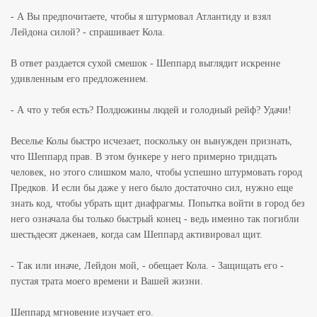
- А Вы предпочитаете, чтобы я штурмовал Атлантиду и взял
Лейдона силой? - спрашивает Кола.
В ответ раздается сухой смешок - Шеппард выглядит искренне
удивленным его предложением.
- А что у тебя есть? Полдюжины людей и голодный рейф? Удачи!
Веселье Колы быстро исчезает, поскольку он вынужден признать,
что Шеппард прав. В этом бункере у него примерно тридцать
человек, но этого слишком мало, чтобы успешно штурмовать город
Предков. И если бы даже у него было достаточно сил, нужно еще
знать код, чтобы убрать щит диафрагмы. Попытка войти в город без
него означала бы только быстрый конец - ведь именно так погибли
шестьдесят дженаев, когда сам Шеппард активировал щит.
- Так или иначе, Лейдон мой, - обещает Кола. - Защищать его -
пустая трата моего времени и Вашей жизни.
Шеппард мгновение изучает его.