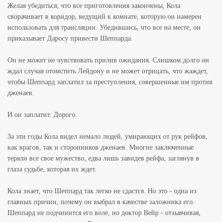
Желая убедиться, что все приготовления закончены, Кола
сворачивает в коридор, ведущий к комнате, которую он намерен
использовать для трансляции. Убедившись, что все на месте, он
приказывает Даросу привести Шеппарда.
Он не может не чувствовать прилив ожидания. Слишком долго он
ждал случая отомстить Лейдону и не может отрицать, что жаждет,
чтобы Шеппард заплатил за преступления, совершенные им против
дженаев.
И он заплатит. Дорого.
За эти годы Кола видел немало людей, умирающих от рук рейфов,
как врагов, так и сторонников дженаев. Многие заключенные
теряли все свое мужество, едва лишь завидев рейфа, заглянув в
глаза судьбе, которая их ждет.
Кола знает, что Шеппард так легко не сдастся. Но это - одна из
главных причин, почему он выбрал в качестве заложника его.
Шеппард не подчинится его воле, но доктор Вейр - отзывчивая,