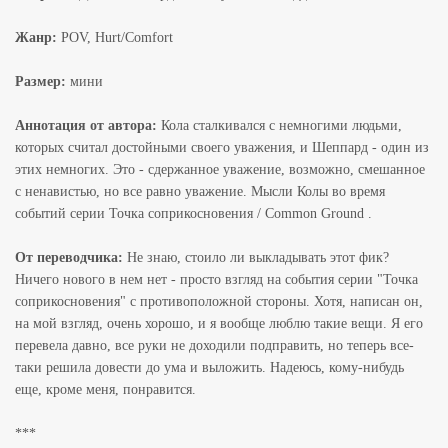
Жанр:
POV, Hurt/Comfort
Размер:
мини
Аннотация от автора:
Кола сталкивался с немногими людьми,
которых считал достойными своего уважения, и Шеппард - один из
этих немногих. Это - сдержанное уважение, возможно, смешанное
с ненавистью, но все равно уважение. Мысли Колы во время
событий серии Точка соприкосновения / Common Ground .
От переводчика:
Не знаю, стоило ли выкладывать этот фик?
Ничего нового в нем нет - просто взгляд на события серии "Точка
соприкосновения" с противоположной стороны. Хотя, написан он,
на мой взгляд, очень хорошо, и я вообще люблю такие вещи. Я его
перевела давно, все руки не доходили подправить, но теперь все-
таки решила довести до ума и выложить. Надеюсь, кому-нибудь
еще, кроме меня, понравится.
***