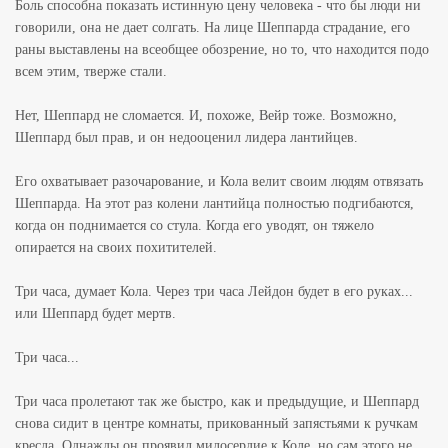
Боль способна показать истинную цену человека - что бы люди ни
говорили, она не дает солгать. На лице Шеппарда страдание, его
раны выставлены на всеобщее обозрение, но то, что находится подо
всем этим, тверже стали.
Нет, Шеппард не сломается. И, похоже, Вейр тоже. Возможно,
Шеппард был прав, и он недооценил лидера лантийцев.
Его охватывает разочарование, и Кола велит своим людям отвязать
Шеппарда. На этот раз колени лантийца полностью подгибаются,
когда он поднимается со стула. Когда его уводят, он тяжело
опирается на своих похитителей.
Три часа, думает Кола. Через три часа Лейдон будет в его руках...
или Шеппард будет мертв.
Три часа...
Три часа пролетают так же быстро, как и предыдущие, и Шеппард
снова сидит в центре комнаты, прикованный запястьями к ручкам
кресла. Однажды он проявил милосердие к Коле, но сам этого не