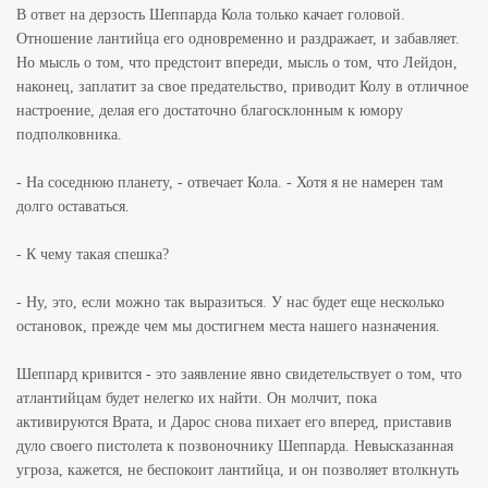
В ответ на дерзость Шеппарда Кола только качает головой.
Отношение лантийца его одновременно и раздражает, и забавляет.
Но мысль о том, что предстоит впереди, мысль о том, что Лейдон,
наконец, заплатит за свое предательство, приводит Колу в отличное
настроение, делая его достаточно благосклонным к юмору
подполковника.
- На соседнюю планету, - отвечает Кола. - Хотя я не намерен там
долго оставаться.
- К чему такая спешка?
- Ну, это, если можно так выразиться. У нас будет еще несколько
остановок, прежде чем мы достигнем места нашего назначения.
Шеппард кривится - это заявление явно свидетельствует о том, что
атлантийцам будет нелегко их найти. Он молчит, пока
активируются Врата, и Дарос снова пихает его вперед, приставив
дуло своего пистолета к позвоночнику Шеппарда. Невысказанная
угроза, кажется, не беспокоит лантийца, и он позволяет втолкнуть