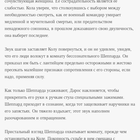
сочувствующая женщина. Ее сострадательность является ее
слабостью. Кола уверен, что столкнувшись с выбором между
необходимостью смотреть, как ее военный командир умирает
медленной и мучительной смертью, или предательством
ненадежного союзника, в прошлом доказавшего свою двуличность,
она выберет последнее.
Звук шагов заставляет Колу повернуться, и он не удивлен, увидев,
что его люди волокут в комнату бессознательного Шеппарда. Он
приказал им быть с лантийцем предельно осторожными и жестоко
пресекать малейшие признаки сопротивления с его стороны, если
надо, применяя силу.
Как только Шеппарда усаживают, Дарос наклоняется, чтобы
прикрепить его руки к ручкам стула специальными зажимами.
Шеппард приходит в сознание, когда тот защелкивает наручники на
его запястьях. Он тяжело вздыхает; этот звук наполнен
разочарованием и отвращением.
Пристальный взгляд Шеппарда охватывает комнату, прежде чем
остановиться на Коле. Покорность судьбе в нем смешана с