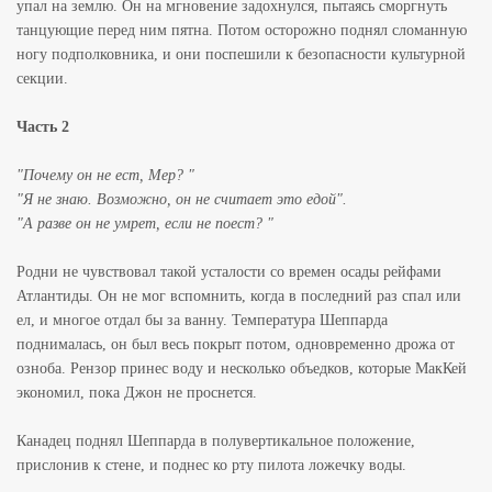
упал на землю. Он на мгновение задохнулся, пытаясь сморгнуть
танцующие перед ним пятна. Потом осторожно поднял сломанную
ногу подполковника, и они поспешили к безопасности культурной
секции.
Часть 2
"Почему он не ест, Мер? "
"Я не знаю. Возможно, он не считает это едой".
"А разве он не умрет, если не поест? "
Родни не чувствовал такой усталости со времен осады рейфами
Атлантиды. Он не мог вспомнить, когда в последний раз спал или
ел, и многое отдал бы за ванну. Температура Шеппарда
поднималась, он был весь покрыт потом, одновременно дрожа от
озноба. Рензор принес воду и несколько объедков, которые МакКей
экономил, пока Джон не проснется.
Канадец поднял Шеппарда в полувертикальное положение,
прислонив к стене, и поднес ко рту пилота ложечку воды.