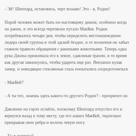
- Эй! Шеппард, остановись, черт возьми! Это - я, Родни!
Порой человек может быть по-настоящему диким, особенно когда
он ранен, и это всегда чертовски пугало МакКея. Родни
потребовалось четыре дня, чтобы определить местонахождение
лидера своей группы в этой адской бездне, и от волнения он забыл
главное правило обращения с ранеными животными. Теперь одна
рука Джона прижимала его к земле, сдавливая трахею, в то время
как другая замахнулась, чтобы ударить еще раз. Внезапно кулак
замер, и невидящие стеклянные глаза попытались сосредоточиться.
- МакКей?
- А ты что, знаешь здесь какого-то другого Родни? - прохрипел он.
Давление на горло ослабло, поскольку Шеппард отпустил его и
вернулся назад к тому месту, где его нашел МакКей, тщательно
прикрывая свои ребра и волоча левую ногу.
- Ты в порядке?