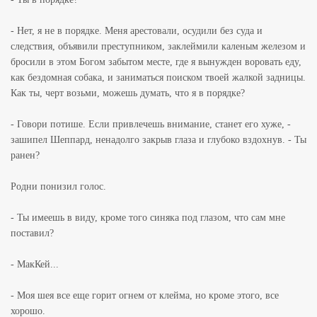
- Нет, я не в порядке. Меня арестовали, осудили без суда и
следствия, объявили преступником, заклеймили каленым железом и
бросили в этом Богом забытом месте, где я вынужден воровать еду,
как бездомная собака, и заниматься поиском твоей жалкой задницы.
Как ты, черт возьми, можешь думать, что я в порядке?
- Говори потише. Если привлечешь внимание, станет его хуже, -
зашипел Шеппард, ненадолго закрыв глаза и глубоко вздохнув. - Ты
ранен?
Родни понизил голос.
- Ты имеешь в виду, кроме того синяка под глазом, что сам мне
поставил?
- МакКей...
- Моя шея все еще горит огнем от клейма, но кроме этого, все
хорошо.