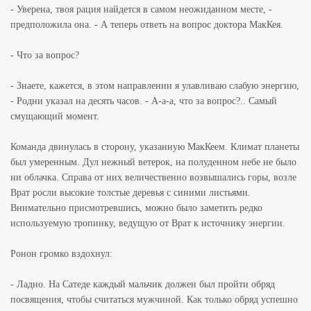
- Уверена, твоя рация найдется в самом неожиданном месте, -
предположила она. - А теперь ответь на вопрос доктора МакКея.
- Что за вопрос?
- Знаете, кажется, в этом направлении я улавливаю слабую энергию,
- Родни указал на десять часов. - А-а-а, что за вопрос?.. Самый
смущающий момент.
Команда двинулась в сторону, указанную МакКеем. Климат планеты
был умеренным. Дул нежный ветерок, на полуденном небе не было
ни облачка. Справа от них величественно возвышались горы, возле
Врат росли высокие толстые деревья с синими листьями.
Внимательно присмотревшись, можно было заметить редко
используемую тропинку, ведущую от Врат к источнику энергии.
Ронон громко вздохнул:
- Ладно. На Сатеде каждый мальчик должен был пройти обряд
посвящения, чтобы считаться мужчиной. Как только обряд успешно