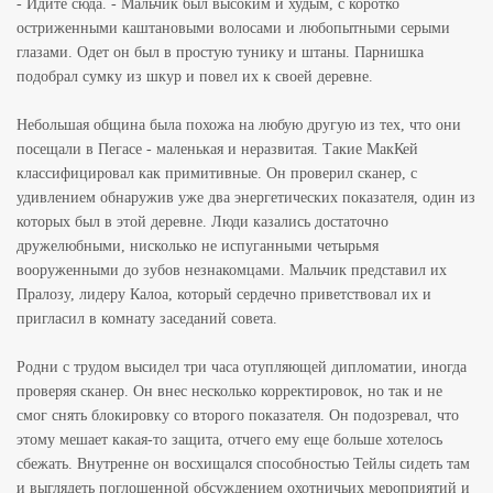
- Идите сюда. - Мальчик был высоким и худым, с коротко
остриженными каштановыми волосами и любопытными серыми
глазами. Одет он был в простую тунику и штаны. Парнишка
подобрал сумку из шкур и повел их к своей деревне.
Небольшая община была похожа на любую другую из тех, что они
посещали в Пегасе - маленькая и неразвитая. Такие МакКей
классифицировал как примитивные. Он проверил сканер, с
удивлением обнаружив уже два энергетических показателя, один из
которых был в этой деревне. Люди казались достаточно
дружелюбными, нисколько не испуганными четырьмя
вооруженными до зубов незнакомцами. Мальчик представил их
Пралозу, лидеру Калоа, который сердечно приветствовал их и
пригласил в комнату заседаний совета.
Родни с трудом высидел три часа отупляющей дипломатии, иногда
проверяя сканер. Он внес несколько корректировок, но так и не
смог снять блокировку со второго показателя. Он подозревал, что
этому мешает какая-то защита, отчего ему еще больше хотелось
сбежать. Внутренне он восхищался способностью Тейлы сидеть там
и выглядеть поглощенной обсуждением охотничьих мероприятий и