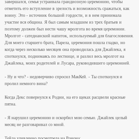
завершался, семья устраивала грандиозную церемонию, чтобы
отметить его вступление в зрелость и возможность сражаться, как
воину. Это - источник большой гордости, и в нем принимала
участие вся община. Я был самым младшим из трех братьев и
поэтому должен был нести чашу мролгота во время церемонии.
Мролгот - сатедианский напиток, используемый для благословения.
Для моего старшего брата, Парела, церемония пошла гладко, но
когда через несколько месяцев она проводилась для Джайлека, я
споткнулся, поднимаясь по лестнице, и разлил весь мролгот на
Джайлека, моих родителей и Лусара, руководившего церемонией.
- Ну и что? - недоверчиво спросил МакКей. - Ты споткнулся и
пролил немного вина?
Когда Декс повернулся к Родни, на его щеках расцвели красные
пятна.
- Я нарушил церемонию и оскорбил мою семью. Джайлек целый
месяц не разговаривал со мной.
Тейла удивленно посмотрела на Ронона: