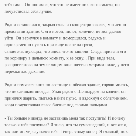
тебя сам. - Он понимал, что это не имеет никакого смысла, но
почувствовал себя лучше.
Родни остановился, закрыл глаза и сконцентрировался, мысленно
представив здание. С его ногой, пилот, конечно, не мог далеко
уйти. Он вернулся в комнату и поморщился, радуясь и
одновременно пугаясь при виде полос на грязи,
свидетельствующих, что здесь что-то тащили. Следы привели его
по коридору в дальнюю комнату, к ее окну... При виде тела,
распростертого на земле лицом вниз шестью метрами ниже, у него
перехватило дыхание.
Родни помчался вниз по лестнице и обежал здание, горячо молясь,
что не слишком опоздал. Упав рядом с Шеппардом на колени, он
принялся шарить, пытаясь найти пульс, и вздохнул с облегчением,
когда почувствовал вялое биение под своими пальцами.
- Ты больше никогда не заставишь меня так поступить! И почему
только я тебя послушал? Я знаю, что ты сумасшедший, и все же я,
так или иначе, слушался тебя. Теперь этому конец. Я главный, пока