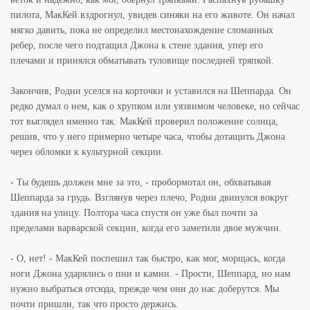
пилота, МакКей вздрогнул, увидев синяки на его животе. Он начал
мягко давить, пока не определил местонахождение сломанных
ребер, после чего подтащил Джона к стене здания, упер его
плечами и принялся обматывать туловище последней тряпкой.
Закончив, Родни уселся на корточки и уставился на Шеппарда. Он
редко думал о нем, как о хрупком или уязвимом человеке, но сейчас
тот выглядел именно так. МакКей проверил положение солнца,
решив, что у него примерно четыре часа, чтобы дотащить Джона
через обломки к культурной секции.
- Ты будешь должен мне за это, - пробормотал он, обхватывая
Шеппарда за грудь. Взглянув через плечо, Родни двинулся вокруг
здания на улицу. Полтора часа спустя он уже был почти за
пределами варварской секции, когда его заметили двое мужчин.
- О, нет! - МакКей поспешил так быстро, как мог, морщась, когда
ноги Джона ударялись о пни и камни. - Прости, Шеппард, но нам
нужно выбраться отсюда, прежде чем они до нас доберутся. Мы
почти пришли, так что просто держись.