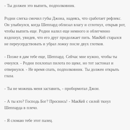
- Ты должен это выпить, подполковник.
Родни слегка смочил губы Джона, надеясь, что сработает рефлекс.
Он улыбнулся, когда Шеппард облизал влагу и сглотнул, открыв рот,
чтобы выпить еще. Родни налил еще немного и облегченно
вздохнул, увидев, что его друг продолжает пить. МакКей старался
не переусердствовать и убрал ложку после двух глотков.
- Позже я дам тебе еще, Шеппард. Сейчас мне нужно, чтобы ты
очнулся. - Родни похлопал пилота по щеке, но тот застонал и
отвернулся. - Не время спать, подполковник. Ты должен открыть
глаза.
- Ты не можешь меня заставить, - пробормотал Джон.
- А ты кто? Господь Бог? Проснись! - МакКей с силой ткнул
Шеппарда в плечо.
- Я сломаю тебе этот палец.