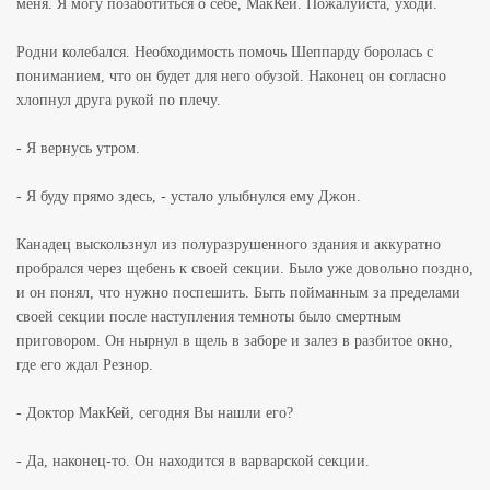
меня. Я могу позаботиться о себе, МакКей. Пожалуйста, уходи.
Родни колебался. Необходимость помочь Шеппарду боролась с
пониманием, что он будет для него обузой. Наконец он согласно
хлопнул друга рукой по плечу.
- Я вернусь утром.
- Я буду прямо здесь, - устало улыбнулся ему Джон.
Канадец выскользнул из полуразрушенного здания и аккуратно
пробрался через щебень к своей секции. Было уже довольно поздно,
и он понял, что нужно поспешить. Быть пойманным за пределами
своей секции после наступления темноты было смертным
приговором. Он нырнул в щель в заборе и залез в разбитое окно,
где его ждал Резнор.
- Доктор МакКей, сегодня Вы нашли его?
- Да, наконец-то. Он находится в варварской секции.