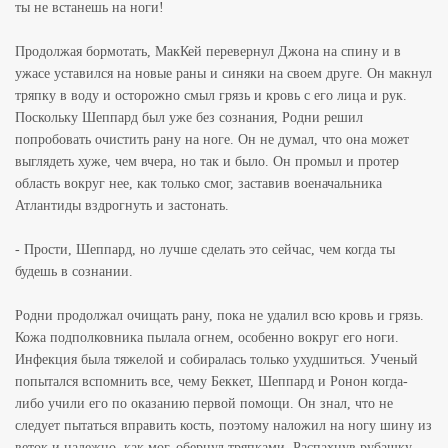
ты не встанешь на ноги!
Продолжая бормотать, МакКей перевернул Джона на спину и в
ужасе уставился на новые раны и синяки на своем друге. Он макнул
тряпку в воду и осторожно смыл грязь и кровь с его лица и рук.
Поскольку Шеппард был уже без сознания, Родни решил
попробовать очистить рану на ноге. Он не думал, что она может
выглядеть хуже, чем вчера, но так и было. Он промыл и протер
область вокруг нее, как только смог, заставив военачальника
Атлантиды вздрогнуть и застонать.
- Прости, Шеппард, но лучше сделать это сейчас, чем когда ты
будешь в сознании.
Родни продолжал очищать рану, пока не удалил всю кровь и грязь.
Кожа подполковника пылала огнем, особенно вокруг его ноги.
Инфекция была тяжелой и собиралась только ухудшиться. Ученый
попытался вспомнить все, чему Беккет, Шеппард и Ронон когда-
либо учили его по оказанию первой помощи. Он знал, что не
следует пытаться вправить кость, поэтому наложил на ногу шину из
веток и надежно, как мог, обернул тряпками. Распахнув рубашку