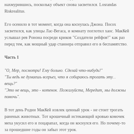
нахмурившись, поскольку объект снова засветился. Losrandas
Riskrealitus.
Его осенило в тот момент, когда она коснулась Джона. Посох
засветился, как улицы Лас-Вегаса, и комнату поглотил хаос. МакКей
услышал рев Ронона посреди криков "Создатели рейфов!" как раз
перед тем, как мощный удар станнера отправил его в беспамятство.
Часть 1
"О, Мер, посмотри! Ему больно. Сделай что-нибудь!"
"Ты ведь не думаешь всерьез, что я собираюсь трогать эту...
вещь?"
"Это не вещь, это - котенок. Пожалуйста, Мередит, мы должны
помочь".
В тот день Родни МакКей извлек ценный урок - не стоит трогать
раненых животных. Тот крошечный истекающий кровью комочек
меха укусил его и поцарапал, когда он коснулся его. Но почему-то
за прошедшие годы он забыл этот урок.