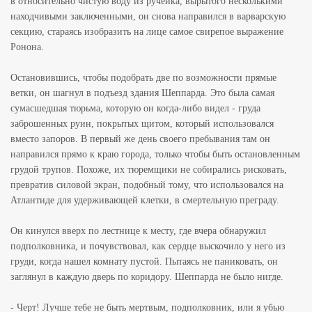
в относительно чистую воду из ручейка, вырытого несколькими
находчивыми заключенными, он снова направился в варварскую
секцию, стараясь изобразить на лице самое свирепое выражение
Ронона.
Остановившись, чтобы подобрать две по возможности прямые
ветки, он шагнул в подъезд здания Шеппарда. Это была самая
сумасшедшая тюрьма, которую он когда-либо видел - груда
заброшенных руин, покрытых щитом, который использовался
вместо запоров. В первый же день своего пребывания там он
направился прямо к краю города, только чтобы быть остановленным
грудой трупов. Похоже, их тюремщики не собирались рисковать,
превратив силовой экран, подобный тому, что использовался на
Атлантиде для удерживающей клетки, в смертельную преграду.
Он кинулся вверх по лестнице к месту, где вчера обнаружил
подполковника, и почувствовал, как сердце выскочило у него из
груди, когда нашел комнату пустой. Пытаясь не паниковать, он
заглянул в каждую дверь по коридору. Шеппарда не было нигде.
- Черт! Лучше тебе не быть мертвым, подполковник, или я убью