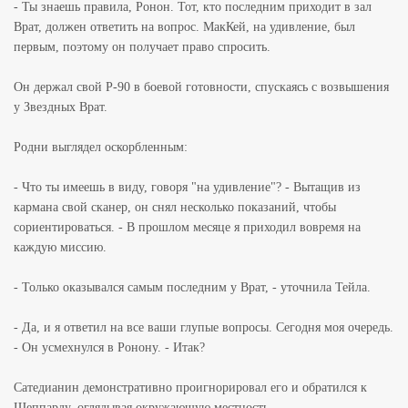
- Ты знаешь правила, Ронон. Тот, кто последним приходит в зал
Врат, должен ответить на вопрос. МакКей, на удивление, был
первым, поэтому он получает право спросить.
Он держал свой P-90 в боевой готовности, спускаясь с возвышения
у Звездных Врат.
Родни выглядел оскорбленным:
- Что ты имеешь в виду, говоря "на удивление"? - Вытащив из
кармана свой сканер, он снял несколько показаний, чтобы
сориентироваться. - В прошлом месяце я приходил вовремя на
каждую миссию.
- Только оказывался самым последним у Врат, - уточнила Тейла.
- Да, и я ответил на все ваши глупые вопросы. Сегодня моя очередь.
- Он усмехнулся в Ронону. - Итак?
Сатедианин демонстративно проигнорировал его и обратился к
Шеппарду, оглядывая окружающую местность.