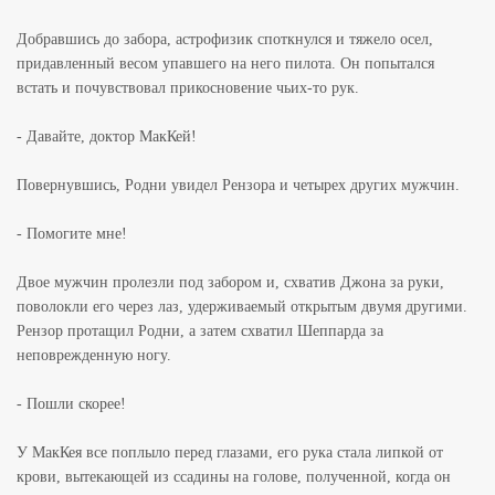
Добравшись до забора, астрофизик споткнулся и тяжело осел,
придавленный весом упавшего на него пилота. Он попытался
встать и почувствовал прикосновение чьих-то рук.
- Давайте, доктор МакКей!
Повернувшись, Родни увидел Рензора и четырех других мужчин.
- Помогите мне!
Двое мужчин пролезли под забором и, схватив Джона за руки,
поволокли его через лаз, удерживаемый открытым двумя другими.
Рензор протащил Родни, а затем схватил Шеппарда за
неповрежденную ногу.
- Пошли скорее!
У МакКея все поплыло перед глазами, его рука стала липкой от
крови, вытекающей из ссадины на голове, полученной, когда он