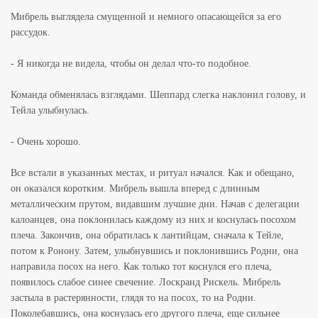
Мибрель выглядела смущенной и немного опасающейся за его
рассудок.
- Я никогда не видела, чтобы он делал что-то подобное.
Команда обменялась взглядами. Шеппард слегка наклонил голову, и
Тейла улыбнулась.
- Очень хорошо.
Все встали в указанных местах, и ритуал начался. Как и обещано,
он оказался коротким. Мибрель вышла вперед с длинным
металлическим прутом, видавшим лучшие дни. Начав с делегации
калоанцев, она поклонилась каждому из них и коснулась посохом
плеча. Закончив, она обратилась к лантийцам, сначала к Тейле,
потом к Ронону. Затем, улыбнувшись и поклонившись Родни, она
направила посох на него. Как только тот коснулся его плеча,
появилось слабое синее свечение. Лоскранд Рискель. Мибрель
застыла в растерянности, глядя то на посох, то на Родни.
Поколебавшись, она коснулась его другого плеча, еще сильнее