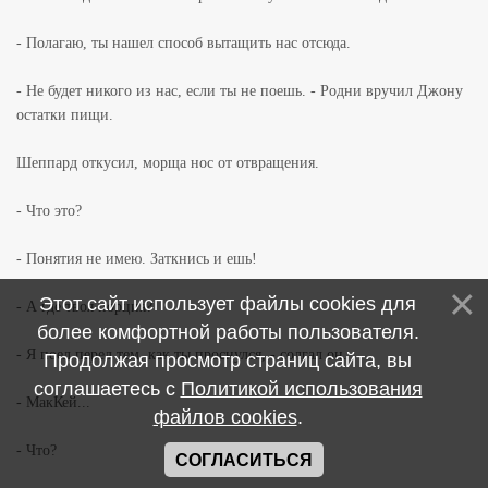
- Полагаю, ты нашел способ вытащить нас отсюда.
- Не будет никого из нас, если ты не поешь. - Родни вручил Джону
остатки пищи.
Шеппард откусил, морща нос от отвращения.
- Что это?
- Понятия не имею. Заткнись и ешь!
Этот сайт использует файлы cookies для
- А где твоя порция?
более комфортной работы пользователя.
- Я поел перед тем, как ты проснулся, - солгал он.
Продолжая просмотр страниц сайта, вы
соглашаетесь с
Политикой использования
- МакКей...
файлов cookies
.
- Что?
СОГЛАСИТЬСЯ