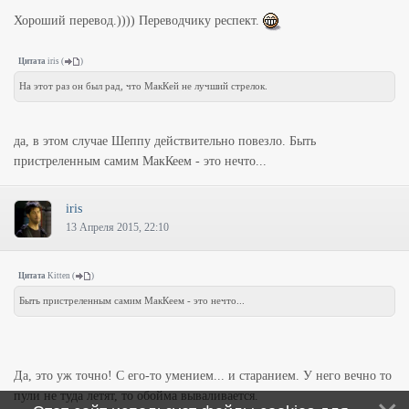
Хороший перевод.)))) Переводчику респект.
Цитата
iris
(
)
На этот раз он был рад, что МакКей не лучший стрелок.
да, в этом случае Шеппу действительно повезло. Быть
пристреленным самим МакКеем - это нечто...
iris
13 Апреля 2015, 22:10
Цитата
Kitten
(
)
Быть пристреленным самим МакКеем - это нечто...
Да, это уж точно! С его-то умением... и старанием. У него вечно то
пули не туда летят, то обойма вываливается.