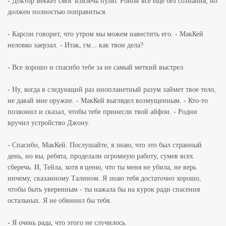
- Доктор Беккет смог извлечь пулю. Ронон все еще без сознания, но
должен полностью поправиться.
- Карсон говорит, что утром мы можем навестить его. - МакКей
неловко заерзал. - Итак, гм... как твои дела?
- Все хорошо и спасибо тебе за не самый меткий выстрел.
- Ну, когда в следующий раз инопланетный разум займет твое тело,
не давай мне оружие. - МакКей выглядел возмущенным. - Кто-то
позвонил и сказал, чтобы тебе принесли твой айфон. - Родни
вручил устройство Джону.
- Спасибо, МакКей. Послушайте, я знаю, что это был странный
день, но вы, ребята, проделали огромную работу, сумев всех
сберечь. И, Тейла, хотя я ценю, что ты меня не убила, не верь
ничему, сказанному Талином. Я знаю тебя достаточно хорошо,
чтобы быть уверенным - ты нажала бы на курок ради спасения
остальных. Я не обвинил бы тебя.
- Я очень рада, что этого не случилось.