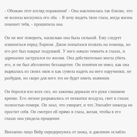
- Обожаю этот взгляд поражения! - Она наклонилась так близко, что
ее волосы коснулись его лба. - Я хочу видеть твои глаза, когда жизнь
покинет тебя, - прошипела она.
Он не мог поверить, насколько она была сильной. Ему следует
извиниться перед Лорном. Джон попытался позвать на помощь, но
его рот был накрыт подушкой. У него начало темнеть в глазах, и
адреналин заструился по жилам. Она действительно могла убить
его, и он был абсолютно беззащитен. Он понятия не имел, как она
вырвалась из своих оков и как сумела надеть на него наручники, не
разбудив, но скоро для него это не будет иметь значения.
Он боролся изо всех сил, но зажимы держали его руки слишком
крепко. Его легкие разрывались от нехватки воздуха, свет в глазах
полностью померк. Он знал, что умирает, и что Элизабет никогда не
простит себя. Он смотрел ей прямо в глаза, желая, чтобы в его
глазах она увидела прощение.
Внезапно лицо Вейр передернулось от шока, и давление ослабло.