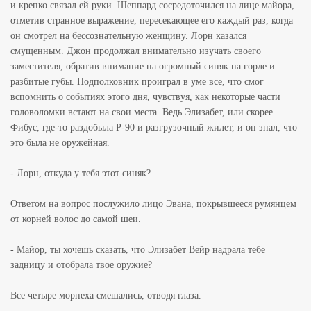
и крепко связал ей руки. Шеппард сосредоточился на лице майора,
отметив странное выражение, пересекающее его каждый раз, когда
он смотрел на бессознательную женщину. Лорн казался
смущенным. Джон продолжал внимательно изучать своего
заместителя, обратив внимание на огромный синяк на горле и
разбитые губы. Подполковник проиграл в уме все, что смог
вспомнить о событиях этого дня, чувствуя, как некоторые части
головоломки встают на свои места. Ведь Элизабет, или скорее
Фибус, где-то раздобыла P-90 и разгрузочный жилет, и он знал, что
это была не оружейная.
- Лорн, откуда у тебя этот синяк?
Ответом на вопрос послужило лицо Эвана, покрывшееся румянцем
от корней волос до самой шеи.
- Майор, ты хочешь сказать, что Элизабет Вейр надрала тебе
задницу и отобрала твое оружие?
Все четыре морпеха смешались, отводя глаза.