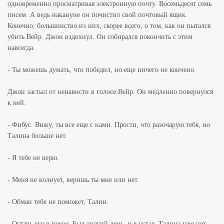
одновременно просматривая электронную почту. Восемьдесят семь
писем. А ведь накануне он почистил свой почтовый ящик.
Конечно, большинство из них, скорее всего, о том, как он пытался
убить Вейр. Джон вздохнул. Он собирался покончить с этим
навсегда.
- Ты можешь думать, что победил, но еще ничего не кончено.
Джон застыл от ненависти в голосе Вейр. Он медленно повернулся
к ней.
- Фибус. Вижу, ты все еще с нами. Прости, что разочарую тебя, но
Талина больше нет.
- Я тебе не верю.
- Меня не волнует, веришь ты мне или нет.
- Обман тебе не поможет, Талин.
- Оставь его в покое. Был долгий день, и я устал. Талина уже нет,