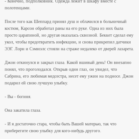
- Конечно, подполковник. Одежда лежит в шкафу вместе с
полотенцами.
После того как Шеппард принял душ и облачился в больничный
костюм, Карсон обработал раны на его руке. Одна из них была
просто царапиной, но другая оказалась сквозной. Беккет сделал ему
укол, чтобы предотвратить инфекцию, и снова прикрепил датчики
ЭЭГ. Лорн и Сэмюэлс стояли на страже недалеко от дверей лазарета.
Джон откинулся и закрыл глаза. Какой вшивый день! Он внезапно
понял, что проголодался. Открыв один глаз, он увидел, что
Сабрина, его любимая медсестра, несет ему ужин на подносе. Джон
подарил ей свою лучшую улыбку.
- Вы - богиня.
Она закатила глаза.
- И я достаточно стара, чтобы быть Вашей матерью, так что
приберегите свою улыбку для кого-нибудь другого.