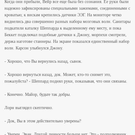
Когда они прибыли, Вейр все еще была без сознания. Ее руки были
надежно зафиксированы специальными зажимами, соединенными с
кроватью; к вискам крепились датчики ЭЭГ. На мониторе четко
виднелись два совершенно разных набора мозговых волн. Санитары
подкатили каталку Шеппарда к выделенному ему месту, и пока
Беккет подключал подобные датчики к Джону, морпехи смотрели,
держа наготове станнеры. На экране показался единственный набор
волн. Карсон улыбнулся Джону.
- Хорошо, что Вы вернулись назад, сынок.
- Хорошо вернуться назад, док. Может, кто-то снимет это,
пожалуйста? - Шеппард поднял руки, показывая, что они связаны.
- Конечно. Майор, будьте так добры.
Лорн выглядел скептично.
- Док, Вы в этом действительно уверены?
- Уверен, Эван. Другой личности больше нет. Это - подполковник