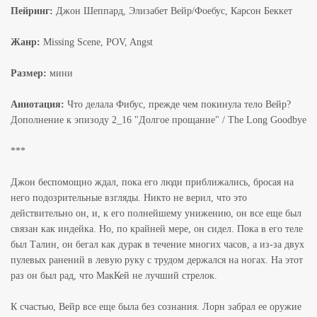
Пейринг:
Джон Шеппард, Элизабет Вейр/Фоебус, Карсон Беккет
Жанр:
Missing Scene, POV, Angst
Размер:
мини
Аннотация:
Что делала Фибус, прежде чем покинула тело Вейр?
Дополнение к эпизоду 2_16 "Долгое прощание" / The Long Goodbye
***
Джон беспомощно ждал, пока его люди приближались, бросая на
него подозрительные взгляды. Никто не верил, что это
действительно он, и, к его полнейшему унижению, он все еще был
связан как индейка. Но, по крайней мере, он сидел. Пока в его теле
был Талин, он бегал как дурак в течение многих часов, а из-за двух
пулевых ранений в левую руку с трудом держался на ногах. На этот
раз он был рад, что МакКей не лучший стрелок.
К счастью, Вейр все еще была без сознания. Лорн забрал ее оружие