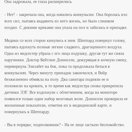
Она задрожала, ее глаза расширились.
- Нет! - закричала она, когда начались конвульсии. Она боролась изо
всех сил, пытаясь выдавить из него жизнь, но было слишком
поздно. С дикими криками она упала на пол и забилась в припадке.
Медики со всех сторон кинулись к ним. Шеппард повернул голову,
пытаясь вдохнуть полные легкие сладкого, драгоценного воздуха.
Одна из медсестер убрала с его лица подушку, другая тут же сняла
наручники. Доктор Кейтлин Доннелли, дежурящая в ночную смену,
перевернула Элизабет на бок, пока та продолжала биться в
конвульсиях. Через минуту припадок закончился, и Вейр
безжизненно обмякла на полу. Два санитара подняли ее и
положили на кровать, в то время как медсестра снова прикрепила
датчики ЭЭГ. Все вздохнули с облегчением, когда на мониторе
появился только один набор мозговых волн. Доннелли проверила ее
жизненные показатели, отметив их в медицинской карте, и
повернулась к Шеппарду.
- Вы в порядке, подполковник? - На ее лице застыло беспокойство.