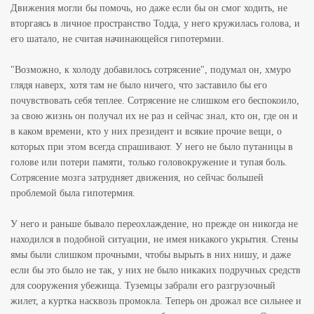
Движения могли бы помочь, но даже если бы он смог ходить, не
вторгаясь в личное пространство Тодда, у него кружилась голова, и
его шатало, не считая начинающейся гипотермии.
"Возможно, к холоду добавилось сотрясение", подумал он, хмуро
глядя наверх, хотя там не было ничего, что заставило бы его
почувствовать себя теплее. Сотрясение не слишком его беспокоило,
за свою жизнь он получал их не раз и сейчас знал, кто он, где он и
в каком времени, кто у них президент и всякие прочие вещи, о
которых при этом всегда спрашивают. У него не было путаницы в
голове или потери памяти, только головокружение и тупая боль.
Сотрясение мозга затрудняет движения, но сейчас большей
проблемой была гипотермия.
У него и раньше бывало переохлаждение, но прежде он никогда не
находился в подобной ситуации, не имея никакого укрытия. Стены
ямы были слишком прочными, чтобы вырыть в них нишу, и даже
если бы это было не так, у них не было никаких подручных средств
для сооружения убежища. Туземцы забрали его разгрузочный
жилет, а куртка насквозь промокла. Теперь он дрожал все сильнее и