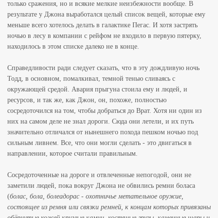
только сражения, но и всякие мелкие неизбежности вообще. В
результате у Джона выработался целый список вещей, которые ему
меньше всего хотелось делать в галактике Пегас. И хотя застрять
ночью в лесу в компании с рейфом не входило в первую пятерку,
находилось в этом списке далеко не в конце.
Справедливости ради следует сказать, что в эту дождливую ночь
Тодд, в основном, помалкивал, темной тенью сливаясь с
окружающей средой. Авария прыгуна стоила ему и людей, и
ресурсов, и так же, как Джон, он, похоже, полностью
сосредоточился на том, чтобы добраться до Врат. Хотя ни один из
них на самом деле не знал дороги. Сюда они летели, и их путь
значительно отличался от нынешнего похода пешком ночью под
сильным ливнем. Все, что они могли сделать - это двигаться в
направлении, которое считали правильным.
Сосредоточенные на дороге и отвлеченные непогодой, они не
заметили людей, пока вокруг Джона не обвились ремни боласа
(
болас, бола, болеадорас - охотничье метательное оружие,
состоящее из ремня или связки ремней, к концам которых привязаны
обёрнутые кожей круглые камни, костяные грузы, каменные шары и