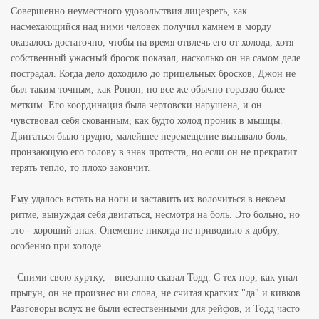
Совершенно неуместного удовольствия лицезреть, как
насмехающийся над ними человек получил камнем в морду
оказалось достаточно, чтобы на время отвлечь его от холода, хотя
собственный ужасный бросок показал, насколько он на самом деле
пострадал. Когда дело доходило до прицельных бросков, Джон не
был таким точным, как Ронон, но все же обычно гораздо более
метким. Его координация была чертовски нарушена, и он
чувствовал себя скованным, как будто холод проник в мышцы.
Двигаться было трудно, малейшее перемещение вызывало боль,
пронзающую его голову в знак протеста, но если он не прекратит
терять тепло, то плохо закончит.
Ему удалось встать на ноги и заставить их волочиться в некоем
ритме, вынуждая себя двигаться, несмотря на боль. Это больно, но
это - хороший знак. Онемение никогда не приводило к добру,
особенно при холоде.
- Сними свою куртку, - внезапно сказал Тодд. С тех пор, как упал
прыгун, он не произнес ни слова, не считая кратких "да" и кивков.
Разговоры вслух не были естественными для рейфов, и Тодд часто