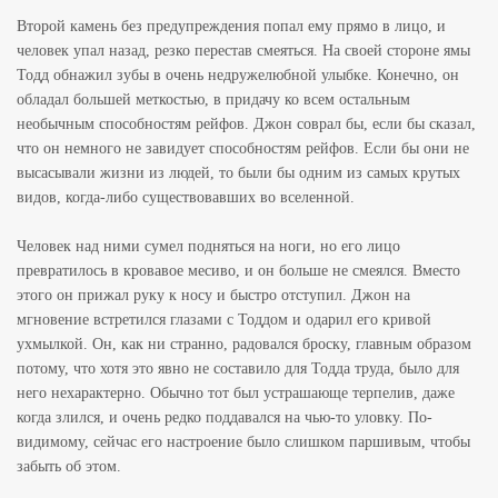
Второй камень без предупреждения попал ему прямо в лицо, и
человек упал назад, резко перестав смеяться. На своей стороне ямы
Тодд обнажил зубы в очень недружелюбной улыбке. Конечно, он
обладал большей меткостью, в придачу ко всем остальным
необычным способностям рейфов. Джон соврал бы, если бы сказал,
что он немного не завидует способностям рейфов. Если бы они не
высасывали жизни из людей, то были бы одним из самых крутых
видов, когда-либо существовавших во вселенной.
Человек над ними сумел подняться на ноги, но его лицо
превратилось в кровавое месиво, и он больше не смеялся. Вместо
этого он прижал руку к носу и быстро отступил. Джон на
мгновение встретился глазами с Тоддом и одарил его кривой
ухмылкой. Он, как ни странно, радовался броску, главным образом
потому, что хотя это явно не составило для Тодда труда, было для
него нехарактерно. Обычно тот был устрашающе терпелив, даже
когда злился, и очень редко поддавался на чью-то уловку. По-
видимому, сейчас его настроение было слишком паршивым, чтобы
забыть об этом.