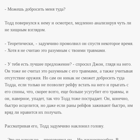
- Можешь добросить меня туда?
Тодд повернулся к нему и осмотрел, медленно анализируя чуть ли
не хищным взглядом.
- Теоретически, - задумчиво промолвил он спустя некоторое время.
- Хотя я не считаю это разумным с твоими травмами.
- У тебя есть лучшее предложение? - спросил Джон, глядя на него.
Он тоже не считал это разумным с его травмами, а также учитывая
отсутствие оружия. Но сам он никак не сможет добросить туда
Тодда, если только не позволит рейфу встать на него и прыгать с
его спины, что, скорее всего, еще больше усугубит его травмы, и
он, наверное, упадет, так что Тодд тоже пострадает. Он, конечно,
быстро исцелится, но даже если раны рейфов заживают быстро, им
вряд ли нравится их получать.
Рассматривая его, Тодд задумчиво наклонил голову.
- Это не идеально, - проговорил он. - Но жизнеспособно. В