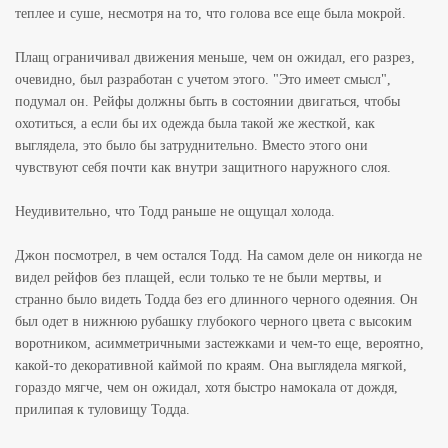
теплее и суше, несмотря на то, что голова все еще была мокрой.
Плащ ограничивал движения меньше, чем он ожидал, его разрез,
очевидно, был разработан с учетом этого. "Это имеет смысл",
подумал он. Рейфы должны быть в состоянии двигаться, чтобы
охотиться, а если бы их одежда была такой же жесткой, как
выглядела, это было бы затруднительно. Вместо этого они
чувствуют себя почти как внутри защитного наружного слоя.
Неудивительно, что Тодд раньше не ощущал холода.
Джон посмотрел, в чем остался Тодд. На самом деле он никогда не
видел рейфов без плащей, если только те не были мертвы, и
странно было видеть Тодда без его длинного черного одеяния. Он
был одет в нижнюю рубашку глубокого черного цвета с высоким
воротником, асимметричными застежками и чем-то еще, вероятно,
какой-то декоративной каймой по краям. Она выглядела мягкой,
гораздо мягче, чем он ожидал, хотя быстро намокала от дождя,
прилипая к туловищу Тодда.