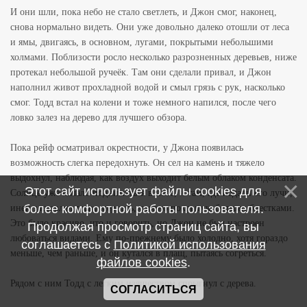
И они шли, пока небо не стало светлеть, и Джон смог, наконец,
снова нормально видеть. Они уже довольно далеко отошли от леса
и ямы, двигаясь, в основном, лугами, покрытыми небольшими
холмами. Поблизости росло несколько разрозненных деревьев, ниже
протекал небольшой ручеёк. Там они сделали привал, и Джон
наполнил живот прохладной водой и смыл грязь с рук, насколько
смог. Тодд встал на колени и тоже немного напился, после чего
ловко залез на дерево для лучшего обзора.
Пока рейф осматривал окрестности, у Джона появилась
возможность слегка передохнуть. Он сел на камень и тяжело
выдохнул, наблюдая, как воздух выходит белым облаком конденсата.
Этот сайт использует файлы cookies для
Солнце уже начало подниматься в небе, и там, где падали его лучи,
более комфортной работы пользователя.
иней заставлял траву мерцать, словно покрытую белыми блестками.
Это было красиво, что и говорить, но Джон не был настроен
Продолжая просмотр страниц сайта, вы
любоваться видами. Ему по-прежнему было холодно, хотя гораздо
соглашаетесь с
Политикой использования
меньше, чем раньше, и он кутался в плащ, пытаясь согреться.
файлов cookies
.
Рядом с ним Тодд с легким изяществом спрыгнул с дерева.
СОГЛАСИТЬСЯ