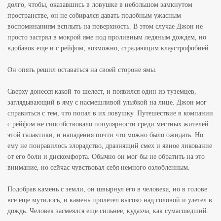
долго, чтобы, оказавшись в ловушке в небольшом замкнутом
пространстве, он не собирался давать подобным ужасным
воспоминаниям всплыть на поверхность. В этом случае Джон не
просто застрял в мокрой яме под проливным ледяным дождем, но
вдобавок еще и с рейфом, возможно, страдающим клаустрофобией.
Он опять решил оставаться на своей стороне ямы.
Сверху донесся какой-то шелест, и появился один из туземцев,
заглядывающий в яму с насмешливой улыбкой на лице. Джон мог
справиться с тем, что попал в их ловушку. Путешествие в компании
с рейфом не способствовало популярности среди местных жителей
этой галактики, и нападения почти что можно было ожидать. Но
ему не понравилось злорадство, дразнящий смех и явное ликование
от его боли и дискомфорта. Обычно он мог бы не обратить на это
внимание, но сейчас чувствовал себя немного озлобленным.
Подобрав камень с земли, он швырнул его в человека, но в голове
все еще мутилось, и камень пролетел высоко над головой и улетел в
дождь. Человек засмеялся еще сильнее, кудахча, как сумасшедший.