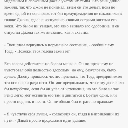
медленным и спокойным даже с учетом их темпа. Его раны давно
зажили, так что Джон не понимал, зачем он это делает, пока во
время одной из остановок тот без предупреждения не наклонился к
голове Джона, едва не коснувшись своими острыми когтями его
кожи. Что бы он ни увидел, это явно вызвало его одобрение, и он
отпустил Джона так же внезапно, как и схватил.
- Твои глаза вернулись в нормальное состояние, - сообщил ему
Тодд. - Похоже, твоя голова заживает.
Его голова действительно болела меньше. Он по-прежнему не
чувствовал себя полностью здоровым, но ему, безусловно, было
лучше. Джону пришлось честно признать, что Тодд предпринимает
эти остановки ради него. Он мог предположить, что тому доставило
бы неудобство, если бы он упал от истощения, но это было не так.
Рейф легко мог оставить его там и двигаться к Вратам один, или
просто поднять и нести. Он не обязан был играть по правилам.
- Я чувствую себя лучше, - согласился он, глядя в направлении их
пути. - Давай просто продолжим идти дальше.