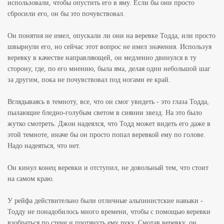
использовали, чтобы опустить его в яму. Если бы они просто
сбросили его, он бы это почувствовал.
Он понятия не имел, опускали ли они на веревке Тодда, или просто
швырнули его, но сейчас этот вопрос не имел значения. Используя
веревку в качестве направляющей, он медленно двинулся в ту
сторону, где, по его мнению, была яма, делая один небольшой шаг
за другим, пока не почувствовал под ногами ее край.
Вглядываясь в темноту, все, что он смог увидеть - это глаза Тодда,
пылающие бледно-голубым светом в сиянии звезд. На это было
жутко смотреть. Джон надеялся, что Тодд может видеть его даже в
этой темноте, иначе бы он просто попал веревкой ему по голове.
Надо надеяться, что нет.
Он кинул конец веревки и отступил, не довольный тем, что стоит
на самом краю.
У рейфа действительно были отличные альпинистские навыки -
Тодду не понадобилось много времени, чтобы с помощью веревки
взобраться по стене и протянуть ему руку. Смотав веревку, он