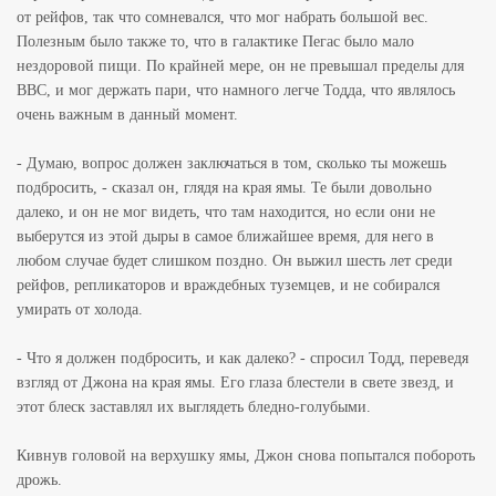
от рейфов, так что сомневался, что мог набрать большой вес.
Полезным было также то, что в галактике Пегас было мало
нездоровой пищи. По крайней мере, он не превышал пределы для
ВВС, и мог держать пари, что намного легче Тодда, что являлось
очень важным в данный момент.
- Думаю, вопрос должен заключаться в том, сколько ты можешь
подбросить, - сказал он, глядя на края ямы. Те были довольно
далеко, и он не мог видеть, что там находится, но если они не
выберутся из этой дыры в самое ближайшее время, для него в
любом случае будет слишком поздно. Он выжил шесть лет среди
рейфов, репликаторов и враждебных туземцев, и не собирался
умирать от холода.
- Что я должен подбросить, и как далеко? - спросил Тодд, переведя
взгляд от Джона на края ямы. Его глаза блестели в свете звезд, и
этот блеск заставлял их выглядеть бледно-голубыми.
Кивнув головой на верхушку ямы, Джон снова попытался побороть
дрожь.