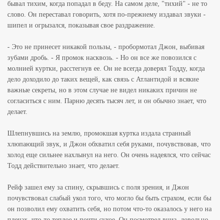
бывал тихим, когда попадал в беду. На самом деле, "тихий" - не то
слово. Он переставал говорить, хотя по-прежнему издавал звуки -
шипел и огрызался, показывая свое раздражение.
- Это не принесет никакой пользы, - пробормотал Джон, выбивая
зубами дробь. - Я промок насквозь. - Но он все же повозился с
молнией куртки, расстегнув ее. Он не всегда доверял Тодду, когда
дело доходило до таких вещей, как связь с Атлантидой и всякие
важные секреты, но в этом случае не видел никаких причин не
согласиться с ним. Парню десять тысяч лет, и он обычно знает, что
делает.
Шлепнувшись на землю, промокшая куртка издала странный
хлюпающий звук, и Джон обхватил себя руками, почувствовав, что
холод еще сильнее нахлынул на него. Он очень надеялся, что сейчас
Тодд действительно знает, что делает.
Рейф зашел ему за спину, скрывшись с поля зрения, и Джон
почувствовал слабый укол того, что могло бы быть страхом, если бы
он позволил ему охватить себя, но потом что-то оказалось у него на
плечах, что-то теплое и почти сухое. Он посмотрел вниз, довольно