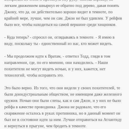
легким движением швырнул ее обратно под дерево, давая понять
Джону, что да, он действительно хорошо видит в темноте, по
крайней мере, лучше, чем он сам. Джон не был удивлен. У рейфов
было все, чтобы находиться на самой вершине среди хищников.
- Куда теперь? - спросил он, оглядываясь в темноте. - Я имею в
виду, поскольку ты - единственный из нас, кто может видеть.
- Мы продолжим идти к Вратам, - ответил Тодд, глядя в том
направлении, где, по его мнению, они находились. - Наши
похитители не могут видеть ночью, и у них, кажется, нет
технологий, чтобы исправить это.
Это было верно. Из того, что они видели у своих похитителей, те
были доиндустриальным обществом, не имеющим даже железного
оружия. Ночью они были слепы, как и сам Джон, и у них не было
рейфа в качестве проводника. Джона не радовало, что его
снаряжение осталось в руках противника, но в данный момент он
был не в состоянии идти за ним. Лучше отправиться на Атлантиду
и вернуться в прыгуне, чем бродить в темноте.