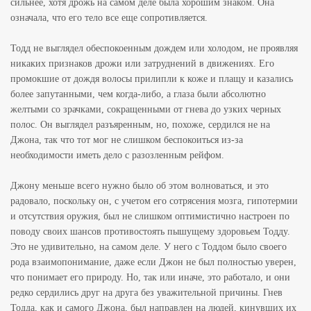
сильнее, хотя дрожь на самом деле была хорошим знаком. Она
означала, что его тело все еще сопротивляется.
Тодд не выглядел обеспокоенным дождем или холодом, не проявляя
никаких признаков дрожи или затруднений в движениях. Его
промокшие от дождя волосы прилипли к коже и плащу и казались
более запутанными, чем когда-либо, а глаза были абсолютно
желтыми со зрачками, сокращенными от гнева до узких черных
полос. Он выглядел разъяренным, но, похоже, сердился не на
Джона, так что тот мог не слишком беспокоиться из-за
необходимости иметь дело с разозленным рейфом.
Джону меньше всего нужно было об этом волноваться, и это
радовало, поскольку он, с учетом его сотрясения мозга, гипотермии
и отсутствия оружия, был не слишком оптимистично настроен по
поводу своих шансов противостоять пышущему здоровьем Тодду.
Это не удивительно, на самом деле. У него с Тоддом было своего
рода взаимопонимание, даже если Джон не был полностью уверен,
что понимает его природу. Но, так или иначе, это работало, и они
редко сердились друг на друга без уважительной причины. Гнев
Тодда, как и самого Джона, был направлен на людей, кинувших их