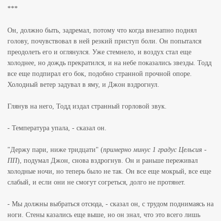
***
Он, должно быть, задремал, потому что когда внезапно поднял
голову, почувствовал в ней резкий приступ боли. Он попытался
преодолеть его и оглянулся. Уже стемнело, и воздух стал еще
холоднее, но дождь прекратился, и на небе показались звезды. Тодд
все еще подпирал его бок, подобно странной прочной опоре.
Холодный ветер задувал в яму, и Джон вздрогнул.
Глянув на него, Тодд издал странный горловой звук.
- Температура упала, - сказал он.
"Держу пари, ниже тридцати" (
примерно минус 1 градус Цельсия -
ПП
), подумал Джон, снова вздрогнув. Он и раньше переживал
холодные ночи, но теперь было не так. Он все еще мокрый, все еще
слабый, и если они не смогут согреться, долго не протянет.
- Мы должны выбраться отсюда, - сказал он, с трудом поднимаясь на
ноги. Стены казались еще выше, но он знал, что это всего лишь