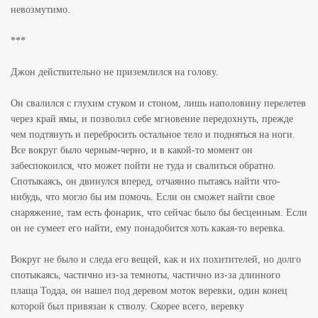
невозмутимо.
***
Джон действительно не приземлился на голову.
Он свалился с глухим стуком и стоном, лишь наполовину перелетев
через край ямы, и позволил себе мгновение передохнуть, прежде
чем подтянуть и перебросить остальное тело и подняться на ноги.
Все вокруг было черным-черно, и в какой-то момент он
забеспокоился, что может пойти не туда и свалиться обратно.
Спотыкаясь, он двинулся вперед, отчаянно пытаясь найти что-
нибудь, что могло бы им помочь. Если он сможет найти свое
снаряжение, там есть фонарик, что сейчас было бы бесценным. Если
он не сумеет его найти, ему понадобится хоть какая-то веревка.
Вокруг не было и следа его вещей, как и их похитителей, но долго
спотыкаясь, частично из-за темноты, частично из-за длинного
плаща Тодда, он нашел под деревом моток веревки, один конец
которой был привязан к стволу. Скорее всего, веревку