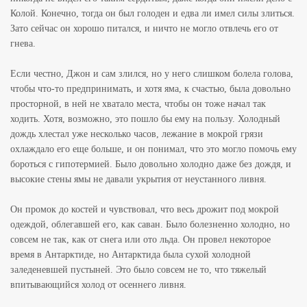
Колой. Конечно, тогда он был голоден и едва ли имел силы злиться.
Зато сейчас он хорошо питался, и ничто не могло отвлечь его от
гнева.
Если честно, Джон и сам злился, но у него слишком болела голова,
чтобы что-то предпринимать, и хотя яма, к счастью, была довольно
просторной, в ней не хватало места, чтобы он тоже начал так
ходить. Хотя, возможно, это пошло бы ему на пользу. Холодный
дождь хлестал уже несколько часов, лежание в мокрой грязи
охлаждало его еще больше, и он понимал, что это могло помочь ему
бороться с гипотермией. Было довольно холодно даже без дождя, и
высокие стены ямы не давали укрытия от неустанного ливня.
Он промок до костей и чувствовал, что весь дрожит под мокрой
одеждой, облегавшей его, как саван. Было болезненно холодно, но
совсем не так, как от снега или ото льда. Он провел некоторое
время в Антарктиде, но Антарктида была сухой холодной
заледеневшей пустыней. Это было совсем не то, что тяжелый
впитывающийся холод от осеннего ливня.