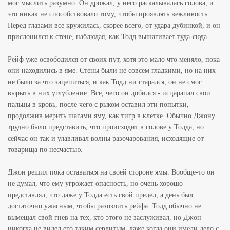
мог мыслить разумно. Он дрожал, у него раскалывалась голова, и
это никак не способствовало тому, чтобы проявлять вежливость.
Перед глазами все кружилась, скорее всего, от удара дубинкой, и он
прислонился к стене, наблюдая, как Тодд вышагивает туда-сюда.
Рейф уже освободился от своих пут, хотя это мало что меняло, пока
они находились в яме. Стены были не совсем гладкими, но на них
не было за что зацепиться, и как Тодд ни старался, он не смог
вырыть в них углубление. Все, чего он добился - исцарапал свои
пальцы в кровь, после чего с рыком оставил эти попытки,
продолжив мерить шагами яму, как тигр в клетке. Обычно Джону
трудно было представить, что происходит в голове у Тодда, но
сейчас он так и улавливал волны разочарования, исходящие от
товарища по несчастью.
Джон решил пока оставаться на своей стороне ямы. Вообще-то он
не думал, что ему угрожает опасность, но очень хорошо
представлял, что даже у Тодда есть свой предел, а день был
достаточно ужасным, чтобы разозлить рейфа. Тодд обычно не
вымещал свой гнев на тех, кто этого не заслуживал, но Джон
никогда не видел его таким сердитым, даже когда они имели дело с