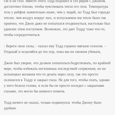
Он и не стал. Вместо этого Тодд подошел и сел рядом с Джоном,
достаточно близко, чтобы чувствовать тепло его тела. Температура
тела у рейфов значительно ниже, чем у людей, но Тодд был гораздо
теплее, чем воздух вокруг них, и испускаемое им тепло было так
приятно, что Джон даже не попытался отодвинуться, настолько был
удивлен этим поступком. Возможно, это дает Тодду тоже что-то,
чтобы сосредоточиться.
- Береги свои силы, - сказал ему Тодд странно мягким голосом. -
Отдыхай и исцеляйся до тех пор, пока мы не сможем убежать.
Джон был уверен, что должен попытаться бодрствовать, по крайней
мере, чтобы избежать негативных последствий сотрясения, но не
испытывал желания что-то делать через силу, так что просто
склонился к Тодду и закрыл глаза. Не для того, чтобы спать, однако
у него болела голова, и если бы он просто посидел с закрытыми
глазами, это могло бы немного помочь.
Тодд ничего не сказал, только подвинулся, чтобы Джону было
удобнее.