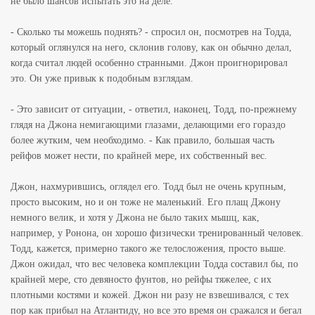
не было шансов испытать это на деле.
- Сколько ты можешь поднять? - спросил он, посмотрев на Тодда,
который оглянулся на него, склонив голову, как он обычно делал,
когда считал людей особенно странными. Джон проигнорировал
это. Он уже привык к подобным взглядам.
- Это зависит от ситуации, - ответил, наконец, Тодд, по-прежнему
глядя на Джона немигающими глазами, делающими его гораздо
более жутким, чем необходимо. - Как правило, большая часть
рейфов может нести, по крайней мере, их собственный вес.
Джон, нахмурившись, оглядел его. Тодд был не очень крупным,
просто высоким, но и он тоже не маленький. Его плащ Джону
немного велик, и хотя у Джона не было таких мышц, как,
например, у Ронона, он хорошо физически тренированный человек.
Тодд, кажется, примерно такого же телосложения, просто выше.
Джон ожидал, что вес человека комплекции Тодда составил бы, по
крайней мере, сто девяносто фунтов, но рейфы тяжелее, с их
плотными костями и кожей. Джон ни разу не взвешивался, с тех
пор как прибыл на Атлантиду, но все это время он сражался и бегал