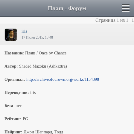
Плащ - Форум
Страница
1
из
1
1
iris
17 Июня 2015, 18:48
Название
: Плащ / Once by Chance
Автор:
Shaded Mazoku (Ashkaztra)
Оригинал:
http://archiveofourown.org/works/1134398
Переводчик:
iris
Бета
: нет
Рейтинг:
РG
Пейринг:
Джон Шеппард, Тодд