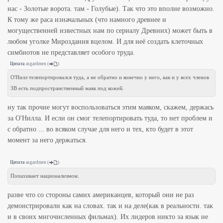
нас - Золотые ворота. там - Голубые). Так что это вполне возможно.
К тому же раса изначальных (что намного древнее и
могущественней известных нам по сериалу Древних) может быть в
любом уголке Мироздания вцелом. И для неё создать клеточных
симбиотов не представляет особого труда.
Цитата
asgardmen
(
)
О'Нилл телепортировался туда, а не обратно и конечно у него, как и у всех членов
ЗВ есть подпространственный маяк под кожей.
ну так прочие могут воспользоваться этим маяком, скажем, держась
за О'Нилла. И если он смог телепортировать туда, то нет проблем и
с обратно ... во всяком случае для него и тех, кто будет в этот
момент за него держаться.
Цитата
asgardmen
(
)
Попахивает национализмом.
разве что со стороны самих американцев, который они не раз
демонстрировали как на словах. так и на деле(как в реальности. так
и в своих мнгочисленных фильмах). Их лидеров никто за язык не