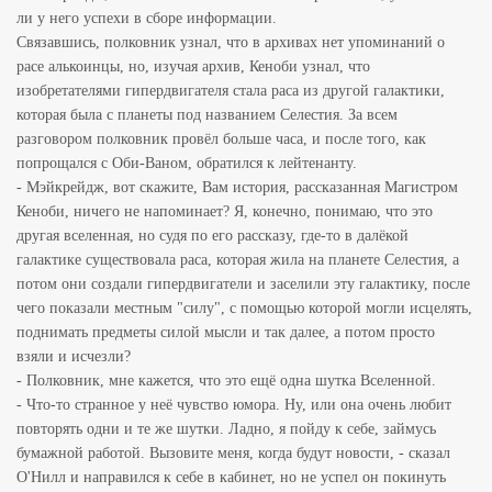
ли у него успехи в сборе информации.
Связавшись, полковник узнал, что в архивах нет упоминаний о
расе алькоинцы, но, изучая архив, Кеноби узнал, что
изобретателями гипердвигателя стала раса из другой галактики,
которая была с планеты под названием Селестия. За всем
разговором полковник провёл больше часа, и после того, как
попрощался с Оби-Ваном, обратился к лейтенанту.
- Мэйкрейдж, вот скажите, Вам история, рассказанная Магистром
Кеноби, ничего не напоминает? Я, конечно, понимаю, что это
другая вселенная, но судя по его рассказу, где-то в далёкой
галактике существовала раса, которая жила на планете Селестия, а
потом они создали гипердвигатели и заселили эту галактику, после
чего показали местным "силу", с помощью которой могли исцелять,
поднимать предметы силой мысли и так далее, а потом просто
взяли и исчезли?
- Полковник, мне кажется, что это ещё одна шутка Вселенной.
- Что-то странное у неё чувство юмора. Ну, или она очень любит
повторять одни и те же шутки. Ладно, я пойду к себе, займусь
бумажной работой. Вызовите меня, когда будут новости, - сказал
О'Нилл и направился к себе в кабинет, но не успел он покинуть