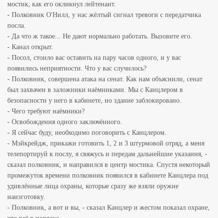
мостик, как его окликнул лейтенант.
- Полковник О'Нилл, у нас жёлтый сигнал тревоги с передатчика
посла.
- Да что ж такое... Не дают нормально работать. Вызовите его.
- Канал открыт.
- Посол, стоило вас оставить на пару часов одного, и у вас
появились неприятности. Что у вас случилось?
- Полковник, совершена атака на сенат. Как нам объяснили, сенат
был захвачен в заложники наёмниками. Мы с Канцлером в
безопасности у него в кабинете, но здание заблокировано.
- Чего требуют наёмники?
- Освобождения одного заключённого.
- Я сейчас буду, необходимо поговорить с Канцлером.
- Мэйкрейдж, прикажи готовить 1, 2 и 3 штурмовой отряд, а меня
телепортируй к послу, я свяжусь и передам дальнейшие указания, -
сказал полковник, и направился в центр мостика. Спустя некоторый
промежуток времени полковник появился в кабинете Канцлера под
удивлённые лица охраны, которые сразу же взяли оружие
наизготовку.
- Полковник, а вот и вы, - сказал Канцлер и жестом показал охране,