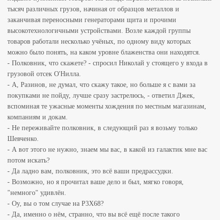
тысяч различных грузов, начиная от образцов металлов и
заканчивая переносными генераторами щита и прочими
высокотехнологичными устройствами. Возле каждой группы
товаров работали несколько учёных, по одному виду которых
можно было понять, на каком уровне блаженства они находятся.
- Полковник, что скажете? - спросил Николай у стоящего у входа в
грузовой отсек О'Нилла.
- А, Разинов, не думал, что скажу такое, но больше я с вами за
покупками не пойду, лучше сразу застрелюсь, - ответил Джек,
вспоминая те ужасные моменты хождения по местным магазинам,
компаниям и докам.
- Не переживайте полковник, в следующий раз я возьму только
Шевченко.
- А вот этого не нужно, знаем мы вас, в какой из галактик мне вас
потом искать?
- Да ладно вам, полковник, это всё ваши предрассудки.
- Возможно, но я прочитал ваше дело и был, мягко говоря,
"немного" удивлён.
- Оу, вы о том случае на P3X68?
- Да, именно о нём, странно, что вы всё ещё после такого