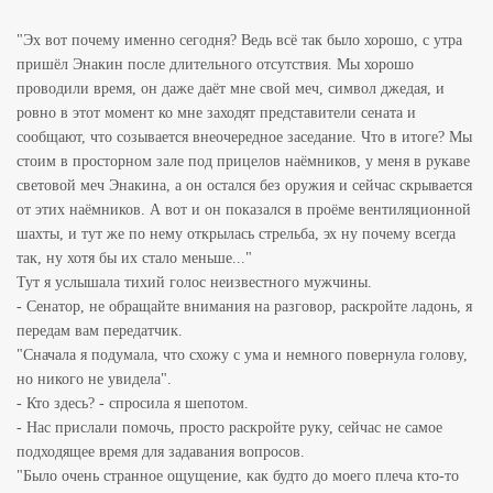
"Эх вот почему именно сегодня? Ведь всё так было хорошо, с утра
пришёл Энакин после длительного отсутствия. Мы хорошо
проводили время, он даже даёт мне свой меч, символ джедая, и
ровно в этот момент ко мне заходят представители сената и
сообщают, что созывается внеочередное заседание. Что в итоге? Мы
стоим в просторном зале под прицелов наёмников, у меня в рукаве
световой меч Энакина, а он остался без оружия и сейчас скрывается
от этих наёмников. А вот и он показался в проёме вентиляционной
шахты, и тут же по нему открылась стрельба, эх ну почему всегда
так, ну хотя бы их стало меньше..."
Тут я услышала тихий голос неизвестного мужчины.
- Сенатор, не обращайте внимания на разговор, раскройте ладонь, я
передам вам передатчик.
"Сначала я подумала, что схожу с ума и немного повернула голову,
но никого не увидела".
- Кто здесь? - спросила я шепотом.
- Нас прислали помочь, просто раскройте руку, сейчас не самое
подходящее время для задавания вопросов.
"Было очень странное ощущение, как будто до моего плеча кто-то