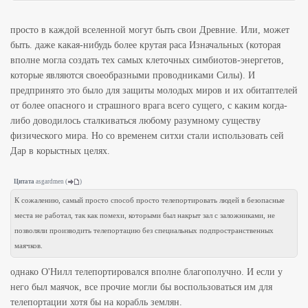
просто в каждой вселенной могут быть свои Древние. Или, может
быть. даже какая-нибудь более крутая раса Изначальных (которая
вполне могла создать тех самых клеточных симбиотов-энергетов,
которые являются своеобразными проводниками Силы). И
предпринято это было для защиты молодых миров и их обитаптелей
от более опасного и страшного врага всего сущего, с каким когда-
либо доводилось сталкиваться любому разумному существу
физического мира. Но со временем ситхи стали использовать сей
Дар в корыстных целях.
Цитата
asgardmen
(
)
К сожалению, самый просто способ просто телепортировать людей в безопасные
места не работал, так как помехи, которыми был накрыт зал с заложниками, не
позволяли производить телепортацию без специальных подпространственных
маячков.
однако О'Нилл телепортировался вполне благополучно. И если у
него был маячок, все прочие могли бы воспользоваться им для
телепортации хотя бы на корабль землян.