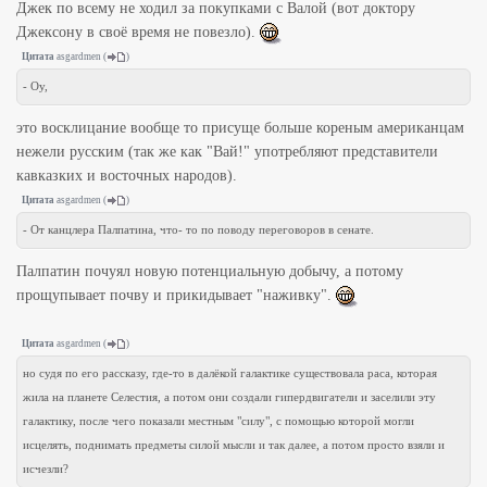
Джек по всему не ходил за покупками с Валой (вот доктору
Джексону в своё время не повезло).
Цитата
asgardmen
(
)
- Оу,
это восклицание вообще то присуще больше кореным американцам
нежели русским (так же как "Вай!" употребляют представители
кавказких и восточных народов).
Цитата
asgardmen
(
)
- От канцлера Палпатина, что- то по поводу переговоров в сенате.
Палпатин почуял новую потенциальную добычу, а потому
прощупывает почву и прикидывает "наживку".
Цитата
asgardmen
(
)
но судя по его рассказу, где-то в далёкой галактике существовала раса, которая
жила на планете Селестия, а потом они создали гипердвигатели и заселили эту
галактику, после чего показали местным "силу", с помощью которой могли
исцелять, поднимать предметы силой мысли и так далее, а потом просто взяли и
исчезли?