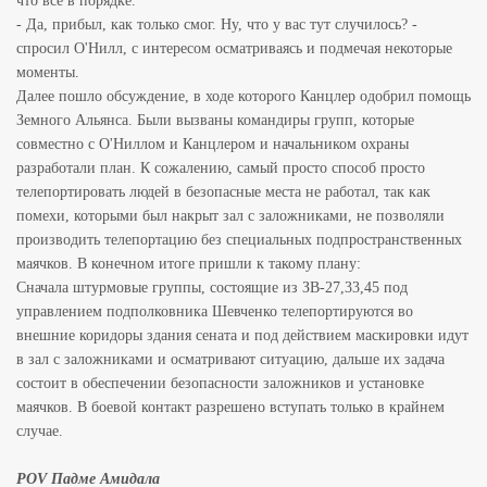
что всё в порядке.
- Да, прибыл, как только смог. Ну, что у вас тут случилось? -
спросил О'Нилл, с интересом осматриваясь и подмечая некоторые
моменты.
Далее пошло обсуждение, в ходе которого Канцлер одобрил помощь
Земного Альянса. Были вызваны командиры групп, которые
совместно с О'Ниллом и Канцлером и начальником охраны
разработали план. К сожалению, самый просто способ просто
телепортировать людей в безопасные места не работал, так как
помехи, которыми был накрыт зал с заложниками, не позволяли
производить телепортацию без специальных подпространственных
маячков. В конечном итоге пришли к такому плану:
Сначала штурмовые группы, состоящие из ЗВ-27,33,45 под
управлением подполковника Шевченко телепортируются во
внешние коридоры здания сената и под действием маскировки идут
в зал с заложниками и осматривают ситуацию, дальше их задача
состоит в обеспечении безопасности заложников и установке
маячков. В боевой контакт разрешено вступать только в крайнем
случае.
POV Падме Амидала