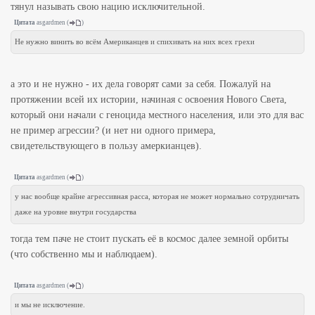
тянул называть свою нацию исключительной.
Цитата
asgardmen
(
)
Не нужно винить во всём Американцев и спихивать на них всех грехи
а это и не нужно - их дела говорят сами за себя. Пожалуй на
протяжении всей их истории, начиная с освоения Нового Света,
который они начали с геноцида местного населения, или это для вас
не пример агрессии? (и нет ни одного примера,
свидетельствующего в пользу амеркианцев).
Цитата
asgardmen
(
)
у нас вообще крайне агрессивная расса, которая не может нормально сотрудничать
даже на уровне внутри государства
тогда тем паче не стоит пускать её в космос далее земной орбиты
(что собственно мы и наблюдаем).
Цитата
asgardmen
(
)
и мы не исключение.