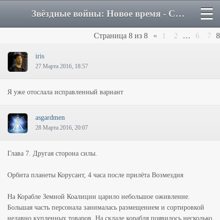
Звёздные войны: Новое время - Страница 8 - Форум
Страница
8
из
8
«
1
2
…
6
7
8
iris
27 Марта 2016, 18:57
Я уже отослала исправленный вариант
asgardmen
28 Марта 2016, 20:07
Глава 7. Другая сторона силы.
Орбита планеты Корусант, 4 часа после прилёта Возмездия
На Корабле Земной Коалиции царило небольшое оживление.
Большая часть персонала занималась размещением и сортировкой
недавно купленных товаров. На складе корабля появилось несколько