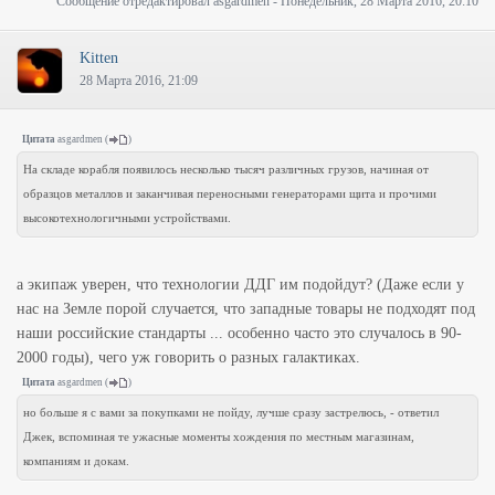
Сообщение отредактировал
asgardmen
-
Понедельник, 28 Марта 2016, 20:10
Kitten
28 Марта 2016, 21:09
Цитата
asgardmen
(
)
На складе корабля появилось несколько тысяч различных грузов, начиная от
образцов металлов и заканчивая переносными генераторами щита и прочими
высокотехнологичными устройствами.
а экипаж уверен, что технологии ДДГ им подойдут? (Даже если у
нас на Земле порой случается, что западные товары не подходят под
наши российские стандарты ... особенно часто это случалось в 90-
2000 годы), чего уж говорить о разных галактиках.
Цитата
asgardmen
(
)
но больше я с вами за покупками не пойду, лучше сразу застрелюсь, - ответил
Джек, вспоминая те ужасные моменты хождения по местным магазинам,
компаниям и докам.