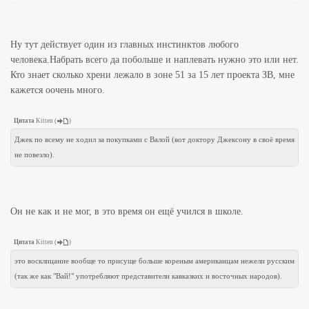
Ну тут действует один из главных инстинктов любого
человека.Набрать всего да побольше и наплевать нужно это или нет.
Кто знает сколько хрени лежало в зоне 51 за 15 лет проекта ЗВ, мне
кажется оочень много.
Цитата
Kitten
(
)
Джек по всему не ходил за покупками с Валой (вот доктору Джексону в своё время
не повезло).
Он не как и не мог, в это время он ещё учился в школе.
Цитата
Kitten
(
)
это восклицание вообще то присуще больше кореным американцам нежели русским
(так же как "Вай!" употребляют представители кавказких и восточных народов).