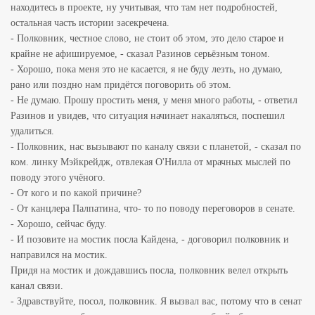
находитесь в проекте, ну учитывая, что там нет подробностей,
остальная часть истории засекречена.
- Полковник, честное слово, не стоит об этом, это дело старое и
крайне не афишируемое, - сказал Разинов серьёзным тоном.
- Хорошо, пока меня это не касается, я не буду лезть, но думаю,
рано или поздно нам придётся поговорить об этом.
- Не думаю. Прошу простить меня, у меня много работы, - ответил
Разинов и увидев, что ситуация начинает накаляться, поспешил
удалиться.
- Полковник, нас вызывают по каналу связи с планетой, - сказал по
ком. линку Мэйкрейдж, отвлекая О'Нилла от мрачных мыслей по
поводу этого учёного.
- От кого и по какой причине?
- От канцлера Палпатина, что- то по поводу переговоров в сенате.
- Хорошо, сейчас буду.
- И позовите на мостик посла Кайдена, - договорил полковник и
направился на мостик.
Придя на мостик и дождавшись посла, полковник велел открыть
канал связи.
- Здравствуйте, посол, полковник. Я вызвал вас, потому что в сенат