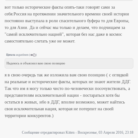
вот только исторические факты опять-таки говорят сами за
себя:Россия на протяжении значительного времени своей истории
постоянно выступала в роли спасительного буфера то для Европы,
то для Азии. Да и сейчас мы только и делаем, что подчищаем за
"самой исключительно нацией", которая без нас даже в космос
самостоятельно слетать уже не может.
Цитата
asgardmen
(
)
Надеюсь я объяснил вам свою позицию
я в свою очередь так же изложила вам свою позицию ( с оглядкой
на реальные и исторические факты, которых не знают жители ДДГ.
Так что им я могу только чисто по-человечески посочувствовать, а
представителям исключительной нации - постараться хотя бы
остаться в живых, ибо в ДДГ, вполне возможно, может найтись
своя исключительная нация, которая не потерпит на своей
территории конкурентов.)
Сообщение отредактировал
Kitten
-
Воскресенье, 03 Апреля 2016, 23:18