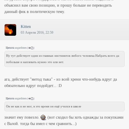
объяснил вам свою позицию, и прошу больше не переводить
данный фик в политическую тему.
Kitten
03 Апреля 2016, 22:59
Цитата
asgardmen
(
)
Ну тут действует один из главных инстинктов любого человека.Набрать всего да
побольше и наплевать нужно это или нет.
ага, действует "метод тыка" - из всей хрени что-нибудь вдруг да
обязательно вдруг подойдет... :D
Цитата
asgardmen
(
)
Он не как и не мог, в это время он ещё учился в школе
значит ему повезло.
(вот сходил бы хоть однажды за покупками
с Валой. тогда бы имел с чем сравнить...)