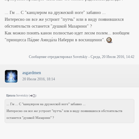
... Гм ... С "канцлером на дружеской ноге" забавно ...
Интересно он все же устроит "путчь" или в виду появившихся
обстоятельств останется "душкой Мазарини" ?
Как можно понять канон полностью идет лесом полем... вообщем
"принцесса Па́дме Амида́ла Наберри в восхищении".
Сообщение отредактировал
Sovetskiy
-
Среда, 20 Июля 2016, 14:42
asgardmen
20 Июля 2016, 18:14
Цитата
Sovetskiy
(
)
... Гм ... С "канцлером на дружеской ноге" забавно ...
Интересно он все же устроит "путчь" или в виду появившихся обстоятельств
останется "душкой Мазарини" ?