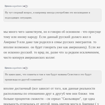
Цитата
asgardmen
(
)
Ну тут спорный вопрос, я например иногда употребляю это восклицание в
подходящих ситуациях.
мы много чего заимствуем, но я говорю об основном - что присуще
тому или иному народу. Если данный русский должго жил в
Америке 9 или даже там родился в семье русских эмигрантов. то
вполне возможно. он будет говорить уже как амеркианец). Если же
он исконно русский. то вряд ли, разве что за редким исключением,
чисто копируя амеркианских коллег.
Цитата
asgardmen
(
)
Но каков шанс, что планеты и там и там будут названы Селестия и это будут
пришельцы из другой галактики?
вполне достаочный (все зависит от того, как данные реальности
расположены по отношению друг к другу6 чем они ближе. тем
больше процентов схожести - см сериал "Скользящие", где одна
реальность отличалась от другой лишь цветом моста в Америке ( у