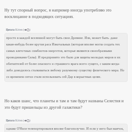
Ну тут спорный вопрос, я например иногда употребляю это
восклицание в подходящих ситуациях.
Цитата
Kitten
(
)
просто в каждой вселенной могут быть свои Древние. Или, может быть. даже
какая-нибудь более крутая раса Изначальных (которая вполне могла создать тех
самых клеточных симбиотов-энергетов, которые являются своеобразными
проводниками Силы). И предпринято это было для защиты молодых миров и их
обитаптелей от более опасного и страшного врага всего сущего, с каким когда-
либо доводилось сталкиваться любому разумному существу физического мира. Но
со временем ситхи стали использовать сей Дар в корыстных целях.
Но каков шанс, что планеты и там и там будут названы Селестия и
это будут пришельцы из другой галактики?
Цитата
Kitten
(
)
однако О'Нилл телепортировался вполне благополучно. И если у него был маячок,