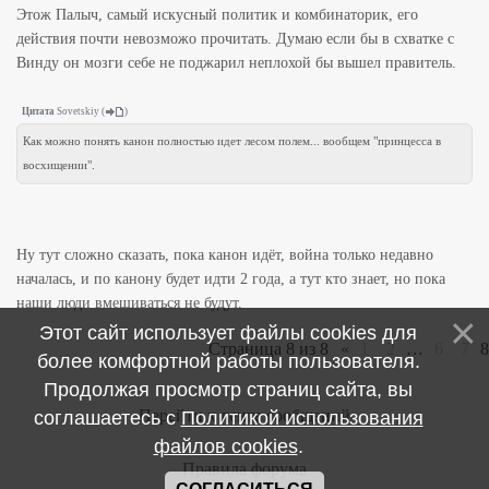
Этож Палыч, самый искусный политик и комбинаторик, его
действия почти невозможо прочитать. Думаю если бы в схватке с
Винду он мозги себе не поджарил неплохой бы вышел правитель.
Цитата
Sovetskiy
(
)
Как можно понять канон полностью идет лесом полем... вообщем "принцесса в
восхищении".
Ну тут сложно сказать, пока канон идёт, война только недавно
началась, и по канону будет идти 2 года, а тут кто знает, но пока
наши люди вмешиваться не будут.
Этот сайт использует файлы cookies для
Страница
8
из
8
«
1
2
…
6
7
8
более комфортной работы пользователя.
Продолжая просмотр страниц сайта, вы
Перейти к ленте сообщений
соглашаетесь с
Политикой использования
файлов cookies
.
Правила форума