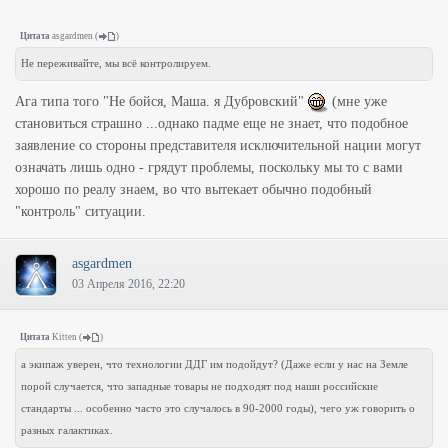
Цитата
asgardmen
(
)
Не переживайте, мы всё контролируем.
Ага типа того "Не бойся, Маша. я Дубровский"
(мне уже
становиться страшно ...однако падме еще не знает, что подобное
заявление со стороны представителя исключительной нации могут
означать лишь одно - грядут проблемы, поскольку мы то с вами
хорошо по реалу знаем, во что вытекает обычно подобный
"контроль" ситуации.
asgardmen
03 Апреля 2016, 22:20
Цитата
Kitten
(
)
а экипаж уверен, что технологии ДДГ им подойдут? (Даже если у нас на Земле
порой случается, что западные товары не подходят под наши российские
стандарты ... особенно часто это случалось в 90-2000 годы), чего уж говорить о
разных галактиках.