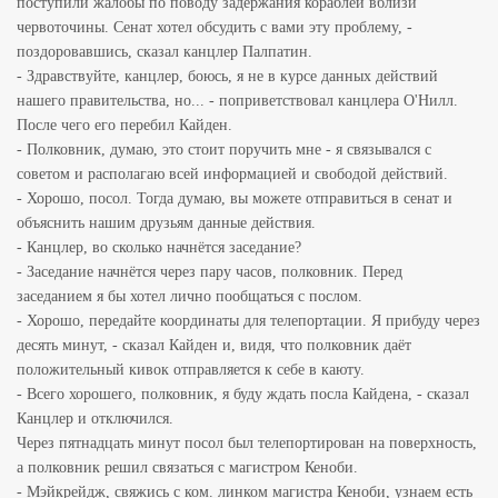
поступили жалобы по поводу задержания кораблей вблизи
червоточины. Сенат хотел обсудить с вами эту проблему, -
поздоровавшись, сказал канцлер Палпатин.
- Здравствуйте, канцлер, боюсь, я не в курсе данных действий
нашего правительства, но... - поприветствовал канцлера О'Нилл.
После чего его перебил Кайден.
- Полковник, думаю, это стоит поручить мне - я связывался с
советом и располагаю всей информацией и свободой действий.
- Хорошо, посол. Тогда думаю, вы можете отправиться в сенат и
объяснить нашим друзьям данные действия.
- Канцлер, во сколько начнётся заседание?
- Заседание начнётся через пару часов, полковник. Перед
заседанием я бы хотел лично пообщаться с послом.
- Хорошо, передайте координаты для телепортации. Я прибуду через
десять минут, - сказал Кайден и, видя, что полковник даёт
положительный кивок отправляется к себе в каюту.
- Всего хорошего, полковник, я буду ждать посла Кайдена, - сказал
Канцлер и отключился.
Через пятнадцать минут посол был телепортирован на поверхность,
а полковник решил связаться с магистром Кеноби.
- Мэйкрейдж, свяжись с ком. линком магистра Кеноби, узнаем есть