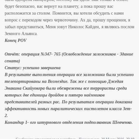
будет безопасно, вас вернут на планету, а пока прошу вас
расположится за столом. Помнится, вы хотели обсудить с нами
вопрос с переходом через червоточину. Ах да, прошу прощения, я
забыл представиться, Меня зовут Николос Кайден, я являюсь послом
Земного Альянса.
Конец POV
Отчёт: операция №347- 765 (Освобождение заложников - Здание
сената)
Статус: успешно завершена
В результате выполнения операции все заложники были успешно
телепортированы на Возмездие. Так же с помощью Джедая
Энакина Скайуокера были обезврежены все террористы среди
которых две единицы дройдов и пятеро наёмников
представителей разных рас. По результатам операции доказана
эффективность новых паралитических пистолетов класса Зет-
2.
Командир 1- ого штурмового отделения подполковник Шевченко.