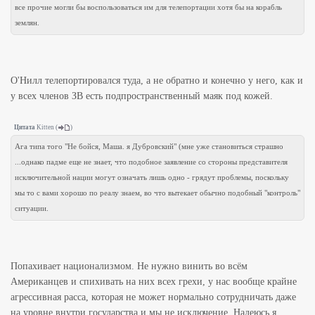
все прочие могли бы воспользоваться им для телепортации хотя бы на корабль
землян.
О'Нилл телепортировался туда, а не обратно и конечно у него, как и
у всех членов ЗВ есть подпространственный маяк под кожей.
Цитата
Kitten
(
)
Ага типа того "Не бойся, Маша. я Дубровский" (мне уже становиться страшно
...однако падме еще не знает, что подобное заявление со стороны представителя
исключительной нации могут означать лишь одно - грядут проблемы, поскольку
мы то с вами хорошо по реалу знаем, во что вытекает обычно подобный "контроль"
ситуации.
Попахивает национализмом. Не нужно винить во всём
Американцев и спихивать на них всех грехи, у нас вообще крайне
агрессивная расса, которая не может нормально сотрудничать даже
на уровне внутри государства и мы не исключение. Надеюсь я