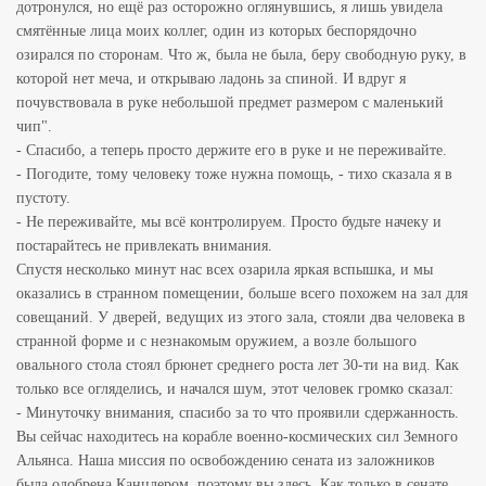
дотронулся, но ещё раз осторожно оглянувшись, я лишь увидела
смятённые лица моих коллег, один из которых беспорядочно
озирался по сторонам. Что ж, была не была, беру свободную руку, в
которой нет меча, и открываю ладонь за спиной. И вдруг я
почувствовала в руке небольшой предмет размером с маленький
чип".
- Спасибо, а теперь просто держите его в руке и не переживайте.
- Погодите, тому человеку тоже нужна помощь, - тихо сказала я в
пустоту.
- Не переживайте, мы всё контролируем. Просто будьте начеку и
постарайтесь не привлекать внимания.
Спустя несколько минут нас всех озарила яркая вспышка, и мы
оказались в странном помещении, больше всего похожем на зал для
совещаний. У дверей, ведущих из этого зала, стояли два человека в
странной форме и с незнакомым оружием, а возле большого
овального стола стоял брюнет среднего роста лет 30-ти на вид. Как
только все огляделись, и начался шум, этот человек громко сказал:
- Минуточку внимания, спасибо за то что проявили сдержанность.
Вы сейчас находитесь на корабле военно-космических сил Земного
Альянса. Наша миссия по освобождению сената из заложников
была одобрена Канцлером, поэтому вы здесь. Как только в сенате