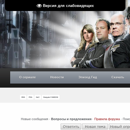
Версия для слабовидящих
О сериале
Новости
Эпизод Гид
Скачать
RSS
PDA
НиС
Stargate FANDOM
Новые сообщения
·
Вопросы и предложения
·
Правила форума
·
Поис