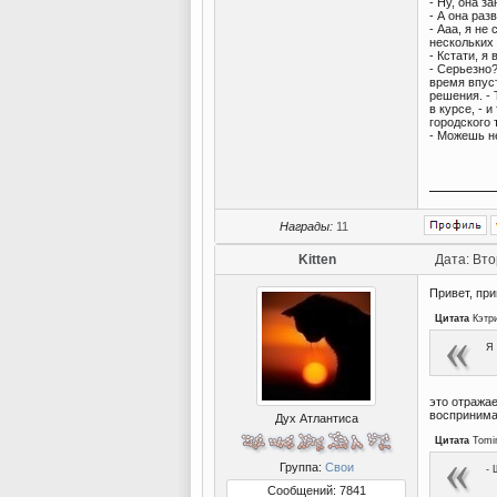
- Ну, она з
- А она раз
- Ааа, я не
нескольких
- Кстати, я
- Серьезно?
время впус
решения. - 
в курсе, - 
городского 
- Можешь не
Награды:
11
Kitten
Дата: Вто
Привет, при
Цитата
Кэтр
Я 
это отражае
воспринимае
Дух Атлантиса
Цитата
Tomi
Группа:
Свои
- 
Сообщений: 7841