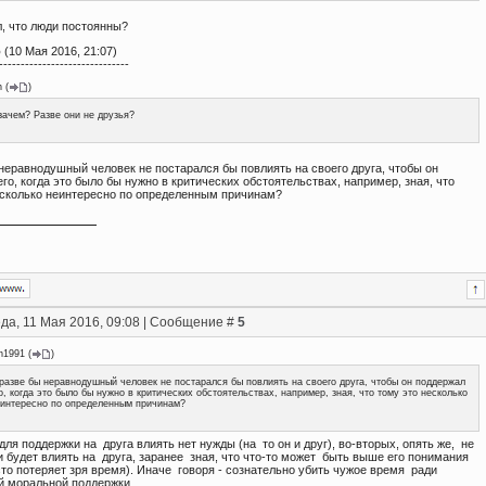
л, что люди постоянны?
о
(10 Мая 2016, 21:07)
------------------------------
n
(
)
зачем? Разве они не друзья?
неравнодушный человек не постарался бы повлиять на своего друга, чтобы он
го, когда это было бы нужно в критических обстоятельствах, например, зная, что
есколько неинтересно по определенным причинам?
да, 11 Мая 2016, 09:08 | Сообщение #
5
n1991
(
)
разве бы неравнодушный человек не постарался бы повлиять на своего друга, чтобы он поддержал
о, когда это было бы нужно в критических обстоятельствах, например, зная, что тому это несколько
интересно по определенным причинам?
для поддержки на друга влиять нет нужды (на то он и друг), во-вторых, опять же, не
 будет влиять на друга, заранее зная, что что-то может быть выше его понимания
сто потеряет зря время). Иначе говоря - сознательно убить чужое время ради
й моральной поддержки.