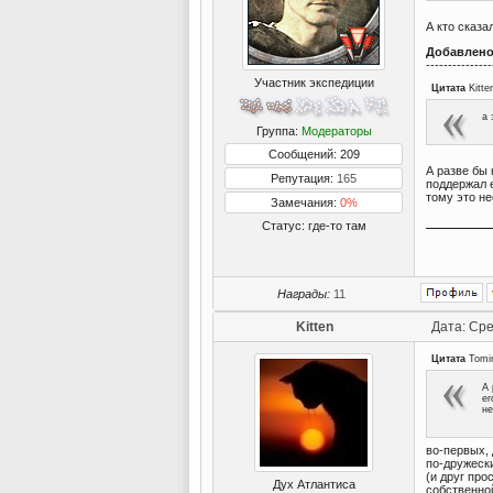
А кто сказа
Добавлен
---------------
Участник экспедиции
Цитата
Kitte
а 
Группа:
Модераторы
Сообщений: 209
А разве бы 
Репутация:
165
поддержал е
тому это н
Замечания:
0%
Статус:
где-то там
Награды:
11
Kitten
Дата: Сре
Цитата
Tomi
А 
ег
не
во-первых, 
по-дружески
(и друг про
Дух Атлантиса
собственно