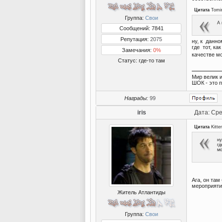
Цитата
Tomi
Группа:
Свои
А 
Сообщений: 7841
Репутация:
2075
ну, к данн
где тот, ка
Замечания:
0%
качестве м
Статус:
где-то там
Мир велик и
ШОК - это 
Награды:
99
iris
Дата: Сре
Цитата
Kitte
ну
гд
мо
Ага, он там
мероприяти
Житель Атлантиды
Группа:
Свои