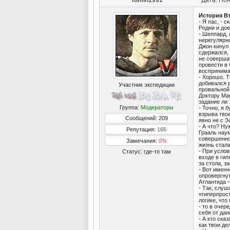
Tomin1991
Дата: Пон
История В
- Я пас, -
Родни и дое
- Шеппард,
нерегулярно
Джон кинул 
сдержался, 
не соверша
провести в
воспринима
- Хорошо. 
добивался 
Участник экспедиции
провальной,
Доктору Мак
задание ли 
Группа:
Модераторы
- Точно, я 
взрыва твое
Сообщений: 209
явно не с З
- А что? Ну
Репутация:
165
Грааль наук
совершенно
Замечания:
0%
жизнь стала
- При услов
Статус:
где-то там
входе в гип
за стола, з
- Вот именн
опровергну
Атлантида –
- Так, слуш
«гиперпрос
логике, что
- то в очер
себя от дан
- А кто ска
как твои д