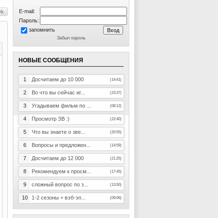
E-mail:
Пароль:
запомнить
Забыл пароль
НОВЫЕ СООБЩЕНИЯ
1
Досчитаем до 10 000
(14:41)
2
Во что вы сейчас иг...
(23:37)
3
Угадываем фильм по ...
(08:12)
4
Просмотр ЗВ :)
(22:40)
5
Что вы знаете о зве...
(20:55)
6
Вопросы и предложен...
(14:59)
7
Досчитаем до 12 000
(21:25)
8
Рекомендуем к просм...
(17:45)
9
сложный вопрос по з...
(13:50)
10
1-2 сезоны + вэб-эп...
(09:06)