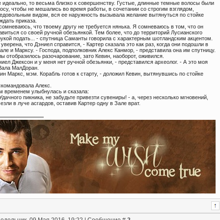
е идеально, то весьма близко к совершенству. Густые, длинные темные волосы были
осу, чтобы не мешались во время работы, в сочетании со строгим взглядом,
недовольным видом, вся ее наружность вызывала желание вытянуться по стойке
ждать приказа.
 сомневаюсь, что твоему другу не требуется нянька. Я сомневаюсь в том, что он
виться со своей ручной обезьянкой. Тем более, что до территорий Лусианского
рукой подать... - спутница Саманты говорила с характерным шотландским акцентом.
 уверена, что Дэниел справится, - Картер сказала это как раз, когда они подошли в
але и Марксу. - Господа, подполковник Алекс Канмор, - представила она им спутницу.
ы отобразилось разочарование, зато Кевин, наоборот, оживился.
ниел Джексон и у меня нет ручной обезьянки, - представился археолог. - А это моя
 Вала МалДоран.
ин Маркс, мэм. Корабль готов к старту, - доложил Кевин, вытянувшись по стойке
 скомандовала Алекс.
м временем улыбнулась и сказала:
. Удачного пикника, не забудьте привезти сувениры! - а, через несколько мгновений,
езли в луче асгардов, оставив Картер одну в Зале врат.