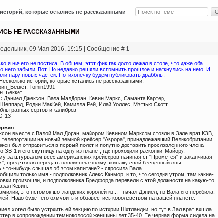
историй, которые остались не рассказанными
ЛИСЬ НЕ РАССКАЗАННЫМИ
едельник, 09 Мая 2016, 19:15 | Сообщение #
1
ко я ничего не постила. В общем, этот фик так долго лежал в столе, что даже оба
о него забыли. Вот. Но недавно решили вспомнить прошлое и наткнулись на него. И
али пару новых частей. Потихонечку будем публиковать драбблы.
Несколько историй, которые остались не рассказанными.
рин_Беккет, Tomin1991
н_Беккет
:
Дэниел Джексон, Вала МалДоран, Кевин Маркс, Саманта Картер,
Шеппард, Родни МакКей, Камилла Рей, Илай Уоллес, Мэттью Скотт.
блы разных сортов и калибров
G-13
ервая
ксон вместе с Валой Мал Доран, майором Кевином Марксом стояли в Зале врат КЗВ,
и телепортации на новый земной крейсер "Аврора", принадлежавший Великобритании.
лжен был отправиться в первый полет и попутно доставить прославленного члена
о ЗВ-1 и его спутницу на одну из планет, где проходили раскопки. Майору,
у за штурвалом всех американских крейсеров начиная от "Прометея" и заканчивая
", предстояло передать новоиспеченному экипажу свой бесценный опыт.
ь что-нибудь слышал об этом капитане? - спросила Вала.
ообщили только имя - подполковник Алекс Канмор, и то, что сегодня утром, там какие-
новки произошли, и подполковника Бредфорда перевели с этой должности на какую-то
казал Кевин.
амилии, это потомок шотландских королей из... - начал Дэниел, но Вала его перебила.
олей. Надо будет его охмурить и обзавестись королевством на вашей планете,
эниел хотел было устроить ей лекцию по истории Шотландии, но тут в Зал врат вошла
ртер в сопровождении темноволосой женщины лет 35-40. Ее черная форма сидела на