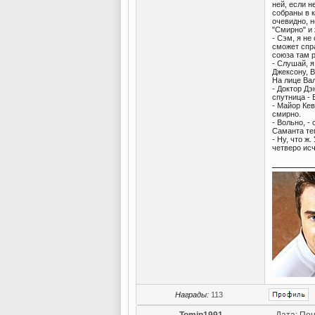
ней, если н
собраны в к
очевидно, 
"Смирно" и 
- Сэм, я не
сможет спра
союза там 
- Слушай, я
Джексону, В
На лице Вал
- Доктор Дэ
спутница -
- Майор Кев
смирно.
- Вольно, -
Саманта те
- Ну, что ж
четверо исч
Награды:
113