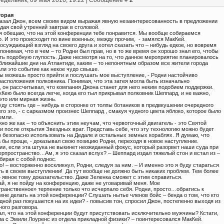
едельник, 09 Мая 2016, 19:22 | Сообщение #
2
торая
 сказал Джон, всем своим видом выражая явную незаинтересованность в предложении
дая свой утренний завтрак в столовой.
 я обещаю, что на этой конференции тебе понравится. Мы вообще собираемся
. И это происходит по вине военных, между прочим, - замялся МакКей.
осуждающий взгляд на своего друга и хотел сказать что – нибудь едкое, но вовремя
понимая, что в чем – то Родни был прав, но в то же время он хорошо знал его, чтобы
ть подобную глупость. Даже несмотря на то, что данное мероприятие планировалось
 ближайшие дни на Атлантиде, каким – то непонятным образом все жители города
ли это событие как некое чудо свыше.
Ты можешь просто прийти и послушать мое выступление, - Родни настойчиво
расположения полковника. Понимая, что эта затея могла быть изначально
 он рассчитывал, что компания Джона станет для него неким подобием поддержки.
Кею было всегда легче, когда его тыл прикрывал полковник Шеппард, и не важно,
это или мирная жизнь.
буду стоять где – нибудь в сторонке от толпы ботаников в предвкушении очередного
го эго, - с сарказмом произнес Шеппард , смакуя чудного цвета яблоко, которое было
емли.
жно же как – то объяснить этим неучам, что червоточный двигатель - это Святой
и после открытия Звездных врат. Представь себе, что эту технологию можно будет
 безопасно использовать на Дедале и остальных земных кораблях. Я думаю, что
 бы проще, - доказывал свою позицию Родни, переходя в новое наступление.
ии, если эта штука не выкинет неожиданный фокус, который разорвет наши суда при
ерпространство…Ам, я это сказал вслух? – Шеппард издал тяжелый стон и встал из –
абирая с собой поднос.
о! – восторженно воскликнул, Родни, следуя за ним. – И именно это я буду стараться
ть в своем выступлении! Да тут вообще не должно быть никаких проблем. Тем более
 явное тому доказательство. Даже Зеленка сможет с этим справиться.
ай, я не пойду на конференцию, даже не уговаривай меня. Мое
транственное» терпение только что исчерпало себя. Родни, просто…обратись к
 мне делать на этой конференции? Слушать нытье членов бойс – бенда о том, что кто
едной раз покушается на их идеи? - повысив тон, спросил Джон, постепенно выходя из
ного разговора.
зал, что на этой конференции будут присутствовать исключительно мужчины? Кстати,
ела с Эмили Лоуренс из отдела прикладной физики? – поинтересовался МакКей.