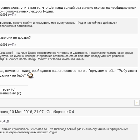
 сомневаюсь, учитывая то, что Шеппард всякий раз сильно скучал на неофициальных
дой) околонаучных лекциях Родни.
n1991
(
)
 можешь просто прийти и послушать мое выступление, - Родни настойчиво добивался
сположения полковника.
зве они не друзья?
n1991
(
)
Серьезно? – на лице Джона одновременно читалось и удивление, и нежелание тратить свое время
устую, но именно женское очарование остановило его от принятия необдуманного решения. -
гда, я, скорее всего, пойду. Может, составлю компанию Эмили.
ал, помнится. один герой одного нашего совместного с Горлумом стеба - "Рыбу ловят
ужика - на бабу".
 тесен (с)
по-нашему (с)
рник, 10 Мая 2016, 21:07 | Сообщение #
4
n
(
)
, сильно сомневаюсь, учитывая то, что Шеппард всякий раз сильно скучал на неофициальных
аще за едой) околонаучных лекциях Родни.