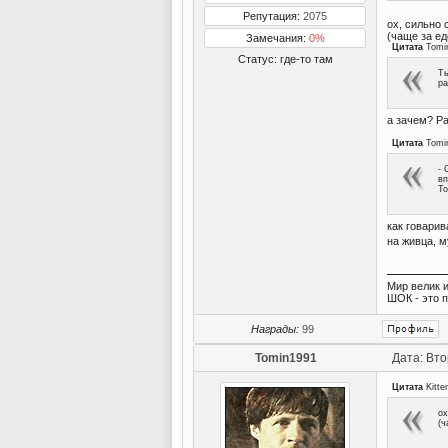
Репутация:
2075
ох, сильно
(чаще за е
Замечания:
0%
Цитата
Tomi
Статус:
где-то там
Ты
ра
а зачем? Ра
Цитата
Tomi
- 
вп
То
как говарив
на живца, м
Мир велик и
ШОК - это 
Награды:
99
Tomin1991
Дата: Вто
Цитата
Kitte
ох
(ч