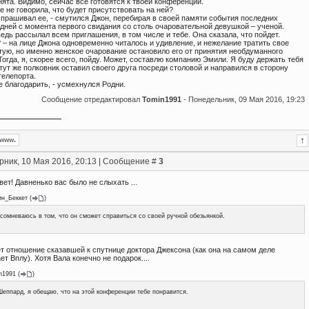
анята. Видимо, сейчас все готовятся к твоей конференции.
ве не говорила, что будет присутствовать на ней?
 спрашивал ее, - смутился Джон, перебирая в своей памяти события последних
 дней с момента первого свидания со столь очаровательной девушкой – ученой.
 ведь рассылал всем приглашения, в том числе и тебе. Она сказала, что пойдет.
 – на лице Джона одновременно читалось и удивление, и нежелание тратить свое
тую, но именно женское очарование остановило его от принятия необдуманного
Тогда, я, скорее всего, пойду. Может, составлю компанию Эмили. Я буду держать тебя
и тут же полковник оставил своего друга посреди столовой и направился в сторону
телепорта.
 благодарить, - усмехнулся Родни.
Сообщение отредактировал
Tomin1991
-
Понедельник, 09 Мая 2016, 19:23
рник, 10 Мая 2016, 20:13 | Сообщение #
3
вет! Давненько вас было не слыхать ...
ин_Беккет
(
)
сомневаюсь в том, что он сможет справиться со своей ручной обезьянкой.
т отношение сказавшей к спутнице доктора Джексона (как она на самом деле
т Вплу). Хотя Вала конечно не подарок....
n1991
(
)
Шеппард, я обещаю, что на этой конференции тебе понравится.