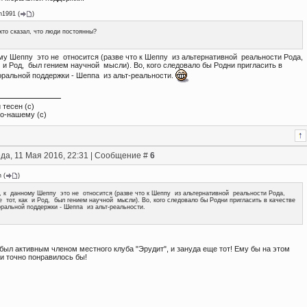
n1991
(
)
кто сказал, что люди постоянны?
ому Шеппу это не относится (разве что к Шеппу из альтернативной реальности Рода,
к и Род, был гением научной мысли). Во, кого следовало бы Родни пригласить в
оральной поддержки - Шеппа из альт-реальности.
 тесен (с)
по-нашему (с)
да, 11 Мая 2016, 22:31 | Сообщение #
6
n
(
)
, к данному Шеппу это не относится (разве что к Шеппу из альтернативной реальности Рода,
е тот, как и Род, был гением научной мысли). Во, кого следовало бы Родни пригласить в качестве
ральной поддержки - Шеппа из альт-реальности.
 был активным членом местного клуба "Эрудит", и зануда еще тот! Ему бы на этом
и точно понравилось бы!