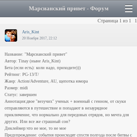
Марсианский привет - Форум
Страница
1
из
1
1
Aris_Kint
20 Ноября 2017, 22:12
Название: "Марсианский привет"
Автор: Tinay (ныне Aris_Kint)
Бета (если есть): коли надо, приходите)))
Рейтинг: PG-13/T/
Жанр: Action/Adventure, AU, щепотка юмора
Размер: midi
Статус: завершен
Аннотация:двое "везучих" ученых + военный с генном, от скуки
отправляются в путешествие и попадают в незаурядное
приключение, что нормально для передовых отрядов, но мечта для
других. Или все же страшный сон?
Диклеймер:что не мое, то не мое
Предупреждение: события происходят спустя полгода после битвы с