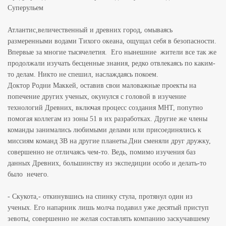
Суперульем
Атлантис,величественный и древних город, омываясь
размеренными водами Тихого океана, ощущал себя в безопасности.
Впервые за многие тысячелетия. Его нынешние жители все так же
продолжали изучать бесценные знания, редко отвлекаясь по каким-
то делам. Никто не спешил, наслаждаясь покоем.
Доктор Родни Маккей, оставив свои маловажные проекты на
попечение других ученых, окунулся с головой в изучение
технологий Древних, включая процесс создания МНТ, попутно
помогая коллегам из зоны 51 в их разработках. Другие же члены
команды занимались любимыми делами или присоединялись к
миссиям команд ЗВ на другие планеты.Дни сменяли друг дружку,
совершенно не отличаясь чем-то. Ведь, помимо изучения баз
данных Древних, большинству из экспедиции особо и делать-то
было нечего.
- Скукота,- откинувшись на спинку стула, протянул один из
ученых. Его напарник лишь молча подавил уже десятый приступ
зевоты, совершенно не желая составлять компанию заскучавшему