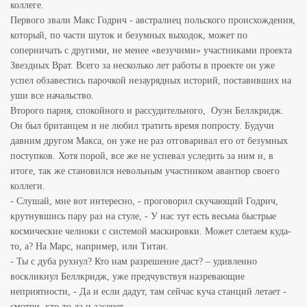
коллеге.
Первого звали Макс Годрич - австралиец польского происхождения,
который, по части шуток и безумных выходок, может по
соперничать с другими, не менее «везучими» участниками проекта
Звездных Врат. Всего за несколько лет работы в проекте он уже
успел обзавестись парочкой незаурядных историй, поставивших на
уши все начальство.
Второго парня, спокойного и рассудительного, Оуэн Беллкридж.
Он был британцем и не любил тратить время попросту. Будучи
давним другом Макса, он уже не раз отговаривал его от безумных
поступков. Хотя порой, все же не успевал уследить за ним и, в
итоге, так же становился невольным участником авантюр своего
коллеги.
- Слушай, мне вот интересно, - проговорил скучающий Годрич,
крутнувшись пару раз на стуле, - У нас тут есть весьма быстрые
космические челноки с системой маскировки. Может слетаем куда-
то, а? На Марс, например, или Титан.
- Ты с дуба рухнул? Кто нам разрешение даст? – удивленно
воскликнул Беллкридж, уже предчувствуя назревающие
неприятности, - Да и если дадут, там сейчас куча станций летает -
смотри, кто-то да и засечет.