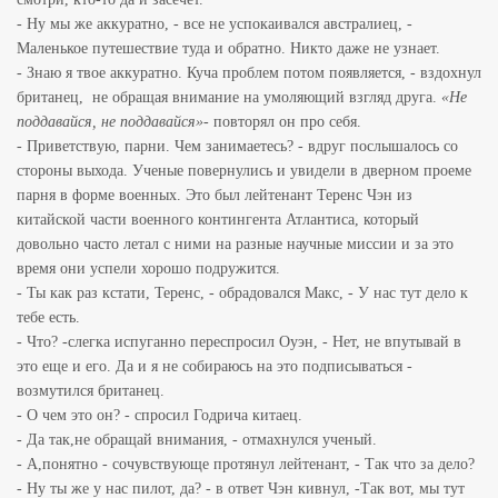
- Ну мы же аккуратно, - все не успокаивался австралиец, -
Маленькое путешествие туда и обратно. Никто даже не узнает.
- Знаю я твое аккуратно. Куча проблем потом появляется, - вздохнул
британец, не обращая внимание на умоляющий взгляд друга.
«Не
поддавайся, не поддавайся»
- повторял он про себя.
- Приветствую, парни. Чем занимаетесь? - вдруг послышалось со
стороны выхода. Ученые повернулись и увидели в дверном проеме
парня в форме военных. Это был лейтенант Теренс Чэн из
китайской части военного контингента Атлантиса, который
довольно часто летал с ними на разные научные миссии и за это
время они успели хорошо подружится.
- Ты как раз кстати, Теренс, - обрадовался Макс, - У нас тут дело к
тебе есть.
- Что? -слегка испуганно переспросил Оуэн, - Нет, не впутывай в
это еще и его. Да и я не собираюсь на это подписываться -
возмутился британец.
- О чем это он? - спросил Годрича китаец.
- Да так,не обращай внимания, - отмахнулся ученый.
- А,понятно - сочувствующе протянул лейтенант, - Так что за дело?
- Ну ты же у нас пилот, да? - в ответ Чэн кивнул, -Так вот, мы тут