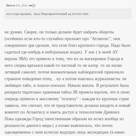
Цитата
Aris_Kint
(
)
пол года прошло, весь бюрократический ад почти стих
не думаю. Скорее, он только должен будет набрать обороты
(особенно если кто-то случайно прознает про "Атлантис"; они
совершенно зря сделали, что сели близ крупного города. Надо было
садиться где-нибудь в нейтральных водах). У нас ( в моей АУ
версии ЗВА) это привело к тому, что из-за маскировки Города в
него сперва врезался какой-то частный то ли катер. то ли низко
летящий самолет, потом внимательных наблюдателей привлекло
странное поведение птиц... ну а потом нашлись журналимсты. не
любящие тайн, и пошло-поехало. Начали копать. В результате была
раскрыта тщательно хранимая тайна ЗВ проекта вцелом, что в свою
очередь привело к массовому "психозу" - каждая из крупных стран
заявила, что считает, что её представители должны входить в новый
комитет по Атлантису и иметь доступ к технологиям Древних.
Пока однажды Город таинственным образом не исчез вообще из
реальности данного мира ( а позже выяснилось, что почти
одновременно с ним исчезли ведущие лица экспедиции (я имею