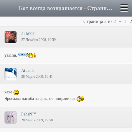
Кот всегда возвращается - Страница 2 - Форум
Страница
2
из
2
«
1
2
Jack007
27 Декабря 2008, 19:59
yarina
,
Atlantis
28 Марта 2009, 19:41
хехе
Ярослава пасиба за фик, оч понравился
PahaN™
28 Марта 2009, 19:58