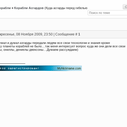
орабли
»
Корабли Асгардов
(Куда асгарды перед гибелью
кресенье, 08 Ноября 2009, 23:50 | Сообщение #
1
умал и думал азгарды передали людям все свои технологии и знания кроме
..у планеты кораблей не было....так меня интересует вопрос куда же они дели все свои
ы, ониллы, дениелы джексоны....Думаем рассуждаем)