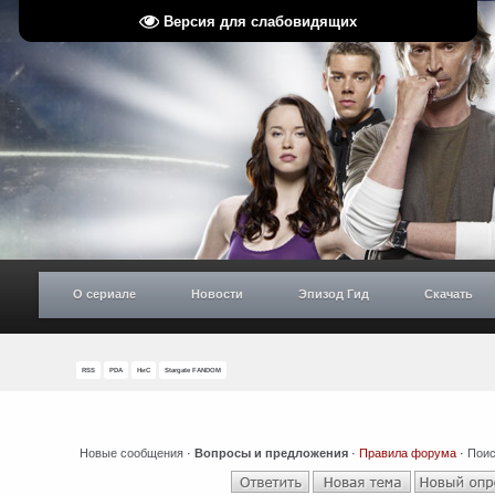
Версия для слабовидящих
О сериале
Новости
Эпизод Гид
Скачать
RSS
PDA
НиС
Stargate FANDOM
Новые сообщения
·
Вопросы и предложения
·
Правила форума
·
Поис