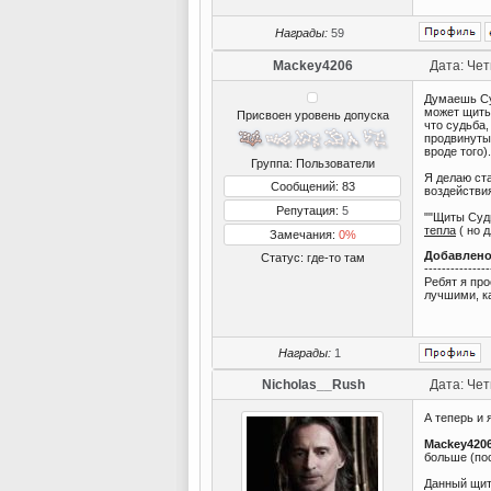
Награды:
59
Mackey4206
Дата: Чет
Думаешь Суд
может щиты
Присвоен уровень допуска
что судьба,
продвинуты
вроде того).
Группа: Пользователи
Я делаю ст
Сообщений: 83
воздействия
Репутация:
5
""Щиты Су
тепла
( но
д
Замечания:
0%
Добавлен
Статус:
где-то там
---------------
Ребят я про
лучшими, ка
Награды:
1
Nicholas__Rush
Дата: Чет
А теперь и 
Mackey420
больше (пос
Данный щит