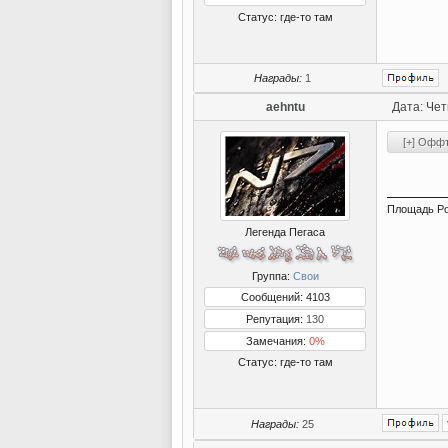
Статус:
где-то там
Награды:
1
aehntu
Дата: Чет
Площадь Ро
Легенда Пегаса
Группа:
Свои
Сообщений: 4103
Репутация:
130
Замечания:
0%
Статус:
где-то там
Награды:
25