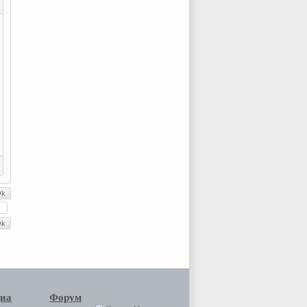
иа
Форум