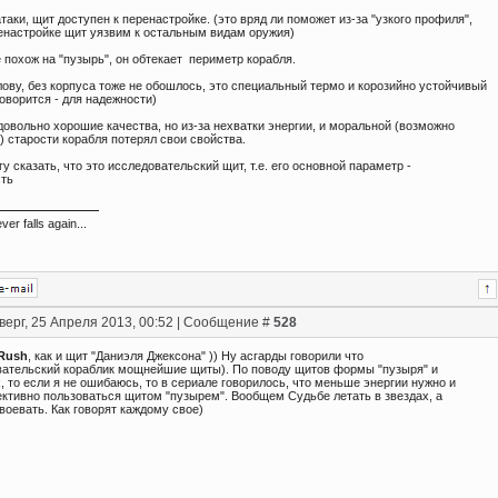
таки, щит доступен к перенастройке. (это вряд ли поможет из-за "узкого профиля",
ренастройке щит уязвим к остальным видам оружия)
 похож на "пузырь", он обтекает периметр корабля.
ову, без корпуса тоже не обошлось, это специальный термо и корозийно устойчивый
говорится - для надежности)
овольно хорошие качества, но из-за нехватки энергии, и моральной (возможно
 старости корабля потерял свои свойства.
гу сказать, что это исследовательский щит, т.е. его основной параметр -
ть
er falls again...
верг, 25 Апреля 2013, 00:52 | Сообщение #
528
_Rush
, как и щит "Даниэля Джексона" )) Ну асгарды говорили что
вательский кораблик мощнейшие щиты). По поводу щитов формы "пузыря" и
 то если я не ошибаюсь, то в сериале говорилось, что меньше энергии нужно и
ктивно пользоваться щитом "пузырем". Вообщем Судьбе летать в звездах, а
оевать. Как говорят каждому свое)