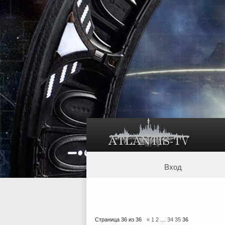
Вход
Страница
36
из
36
«
1
2
…
34
35
36