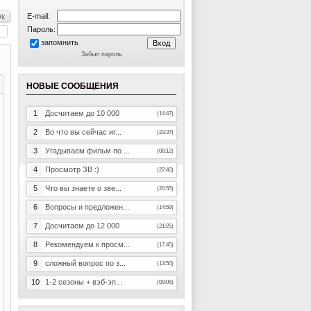
E-mail:
Пароль:
запомнить
Забыл пароль
НОВЫЕ СООБЩЕНИЯ
1
Досчитаем до 10 000
(14:47)
2
Во что вы сейчас иг...
(23:37)
3
Угадываем фильм по ...
(08:12)
4
Просмотр ЗВ :)
(22:40)
5
Что вы знаете о зве...
(20:55)
6
Вопросы и предложен...
(14:59)
7
Досчитаем до 12 000
(21:25)
8
Рекомендуем к просм...
(17:45)
9
сложный вопрос по з...
(13:50)
10
1-2 сезоны + вэб-эп...
(09:06)