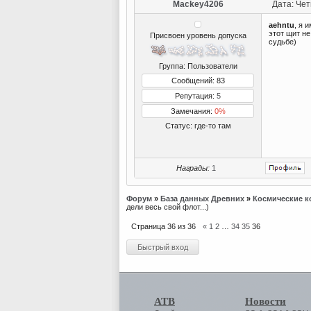
Mackey4206
Дата: Чет
aehntu
, я 
этот щит не
Присвоен уровень допуска
судьбе)
Группа: Пользователи
Сообщений: 83
Репутация:
5
Замечания:
0%
Статус:
где-то там
Награды:
1
Форум
»
База данных Древних
»
Космические к
дели весь свой флот...)
Страница
36
из
36
«
1
2
…
34
35
36
АТВ
Новости