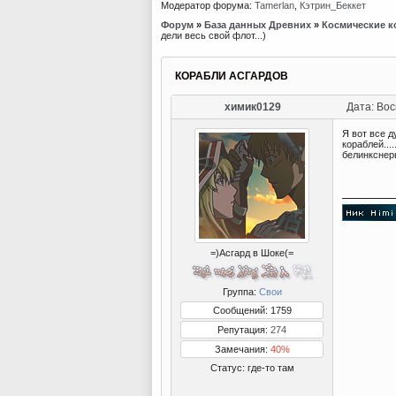
Модератор форума:
Tamerlan
,
Кэтрин_Беккет
Форум
»
База данных Древних
»
Космические к
дели весь свой флот...)
КОРАБЛИ АСГАРДОВ
химик0129
Дата: Вос
Я вот все д
кораблей...
белинкснер
=)Асгард в Шоке(=
Группа:
Свои
Сообщений: 1759
Репутация:
274
Замечания:
40%
Статус:
где-то там