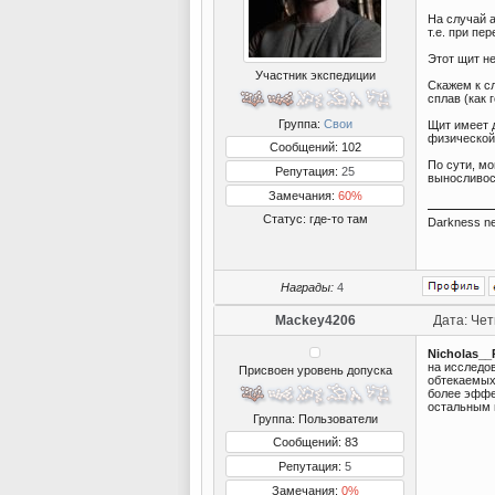
На случай а
т.е. при пе
Этот щит не
Участник экспедиции
Скажем к сл
сплав (как 
Группа:
Свои
Щит имеет д
физической)
Сообщений: 102
По сути, мо
Репутация:
25
выносливос
Замечания:
60%
Статус:
где-то там
Darkness nev
Награды:
4
Mackey4206
Дата: Чет
Nicholas_
на исследо
Присвоен уровень допуска
обтекаемых,
более эффе
остальным в
Группа: Пользователи
Сообщений: 83
Репутация:
5
Замечания:
0%