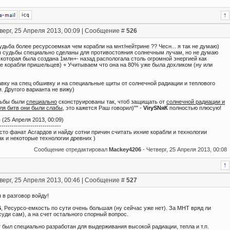
верг, 25 Апреля 2013, 00:09 | Сообщение #
526
ьба более ресурсоемкая чем корабли на мнт/нейтрине ?? Чесн... я так не думаю)
 судьбы специально сделаны для противостояния солнечным лучам, но не думаю
 которая была создана 1млн+- назад распологала столь огромной энергией как
е корабли пришельцев) + Учитываем что она на 80% уже была дохликом (ну или
авку на спец обшивку и на специальные щиты от солнечной радиации и теплового
. Другого варианта не вижу)
дьбы были
специально
сконструированы так, чтоб защищать от
солнечной радиации и
ля битв они были слабы
, это кажется Раш говорил)"" -
VirySNяК
полностью плюсую!
о
(25 Апреля 2013, 00:09)
------------------------------
сто фанат Асгардов и найду сотни причин считать ихние корабли и технологии
к и некоторые технологии древних )
Сообщение отредактировал
Mackey4206
-
Четверг, 25 Апреля 2013, 00:08
верг, 25 Апреля 2013, 00:46 | Сообщение #
527
я в разговор войду!
6
, Ресурсо-емкость по сути очень большая (ну сейчас уже нет). За МНТ вряд ли
уди сам), а на счет остального спорный вопрос.
 был специально разработан для выдерживания высокой радиации, тепла и т.п.