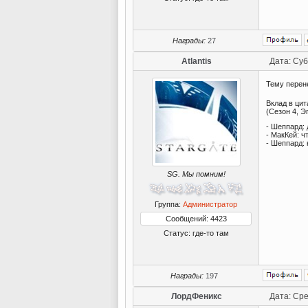
Награды:
27
Atlantis
Дата: Суб
Тему перен
Вклад в цит
(Сезон 4, Э
- Шеппард: 
- МакКей: ч
- Шеппард: 
SG. Мы помним!
Группа:
Администратор
Сообщений: 4423
Статус:
где-то там
Награды:
197
ЛордФеникс
Дата: Сре