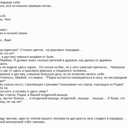
лядывая себя:
 ноги, всё остальное проверю потом...
5х15
ь, Чен!
зовут.
 Чен в ночной смене.
о...Вам!
од наркозом*: Столько цветов.. на красивых лошадках…
ем это он?
у, я дал ему немного морфия от боли.
 МакКею: Я должен знать сколько жителей в деревне, как далеко от деревни
рата.
ы не видели здесь парня... Он похож на Вас, но у него ужасная прическа… Наверное
го где-то здесь и красивую девушку и пещерного человека…
аверное я дал ему слишком большую дозу, но не позволял лечить себя.
 Очнитесь, МакКей, это важно…*Родни пытается поковыряться в носу, но кислородная
ает* …
 бы сказал нечто, стреляющее стрелами *показывает на стрелу, торчащую из Родни*
Ха-ха.
ростите, а почему я здесь лежу?
 Вас стрела, Родни, в Вашей ягодичной мышце.
Оу, звучит больно….. в ягодичной мышце, ягодичной.. мышце… мышце… О Боже, это
ица, не так ли?
ду прочим, один из членов вашего экипажа не дал доесть мне сэндвич в коридоре...
кой меееерзкий члЕн экипажа...