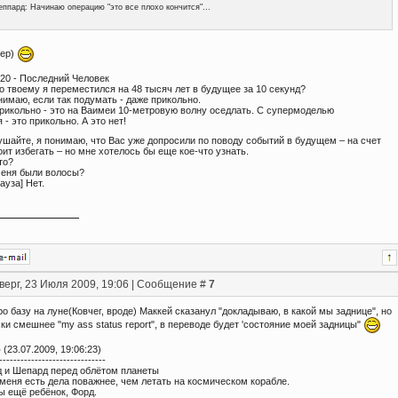
ппард: Начинаю операцию "это все плохо кончится"...
пер)
х20 - Последний Человек
о твоему я переместился на 48 тысяч лет в будущее за 10 секунд?
имаю, если так подумать - даже прикольно.
рикольно - это на Ваимеи 10-метровую волну оседлать. С супермоделью
 - это прикольно. А это нет!
ушайте, я понимаю, что Вас уже допросили по поводу событий в будущем – на счет
тоит избегать – но мне хотелось бы еще кое-что узнать.
то?
меня были волосы?
ауза] Нет.
верг, 23 Июля 2009, 19:06 | Сообщение #
7
ро базу на луне(Ковчег, вроде) Маккей сказанул "докладываю, в какой мы заднице", но
ски смешнее "my ass status report", в переводе будет 'состояние моей задницы"
о
(23.07.2009, 19:06:23)
------------------------------
д и Шепард перед облётом планеты
 меня есть дела поважнее, чем летать на космическом корабле.
ы ещё ребёнок, Форд.