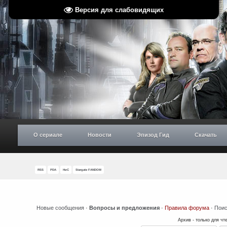
Версия для слабовидящих
О сериале
Новости
Эпизод Гид
Скачать
RSS
PDA
НиС
Stargate FANDOM
Новые сообщения
·
Вопросы и предложения
·
Правила форума
·
Поис
Архив - только для чт