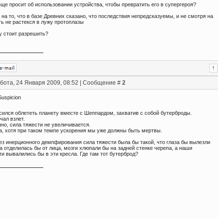
ще просит об использовании устройства, чтобы превратить его в супергероя?
 на то, что в базе Древних сказано, что последствия непредсказуемы, и не смотря на
уть не растекся в лужу протоплазы
у стоит разрешить?
бота, 24 Января 2009, 08:52 | Сообщение #
2
Suspicion
сился облететь планету вместе с Шеппардом, захватив с собой бутерброды.
чал взлет.
но, сила тяжести не увеличивается.
а, хотя при таком темпе ускорения мы уже должны быть мертвы.
ез инерционного демпфирования сила тяжести была бы такой, что глаза бы вылезли
а отделилась бы от лица, мозги хлюпали бы на задней стенке черепа, а наши
и вывалились бы в эти кресла. Где там тот бутерброд?