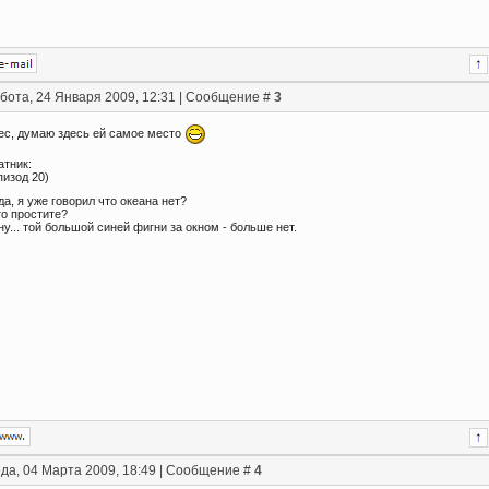
бота, 24 Января 2009, 12:31 | Сообщение #
3
ес, думаю здесь ей самое место
атник:
пизод 20)
да, я уже говорил что океана нет?
то простите?
ну... той большой синей фигни за окном - больше нет.
да, 04 Марта 2009, 18:49 | Сообщение #
4