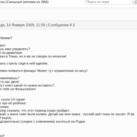
аты
(Смешные реплики из ЗВА)
да, 14 Января 2009, 11:56 | Сообщение #
1
ы бежим?
трел
ешь ими управлять?
ал на джампере.
вал в Токио, но я же не говорю по-японски!
ать стрелу сидя в ней вдвоём.
лжен появится фонарь! Может тут ограничение по весу!
о намекаешь?
что нас двое!
тут ключ какой-то нужно вставить?..
то тебе не Фольксваген!
 сезон 14 серия
 про её ребёнка:
колики.
ллер сказала, что этот период скоро пройдет..
вай, у меня тоже были колики. Делай как моя мама - пускай орёт пока не заснёт. Я же
 вырос.
дозрительно (скорее с сомнением) коситься на Родни
ел?