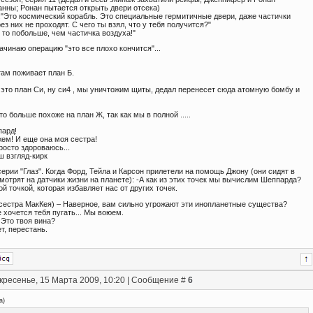
анны; Ронан пытается открыть двери отсека)
"Это космический корабль. Это специальные гермитичные двери, даже частички
ез них не проходят. С чего ты взял, что у тебя получится?"
 то побольше, чем частичка воздуха!"
чинаю операцию "это все плохо кончится"...
 там поживает план Б.
 это план Си, ну си4 , мы уничтожим щиты, дедал перенесет сюда атомную бомбу и
это больше похоже на план Ж, так как мы в полной .....
пард!
жем! И еще она моя сестра!
просто здороваюсь...
ш взгляд-кирк
ерии "Глаз". Когда Форд, Тейла и Карсон прилетели на помощь Джону (они сидят в
мотрят на датчики жизни на планете): -А как из этих точек мы вычислим Шеппарда?
ой точкой, которая избавляет нас от других точек.
 (сестра МакКея) – Наверное, вам сильно угрожают эти инопланетные существа?
 хочется тебя пугать... Мы воюем.
- Это твоя вина?
т, перестань.
кресенье, 15 Марта 2009, 10:20 | Сообщение #
6
a
)