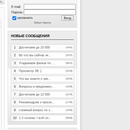
E-mail:
Пароль:
запомнить
Забыл пароль
НОВЫЕ СООБЩЕНИЯ
1
Досчитаем до 10 000
(14:41)
2
Во что вы сейчас иг...
(23:37)
3
Угадываем фильм по ...
(08:12)
4
Просмотр ЗВ :)
(22:40)
5
Что вы знаете о зве...
(20:55)
6
Вопросы и предложен...
(14:59)
7
Досчитаем до 12 000
(21:25)
8
Рекомендуем к просм...
(17:45)
9
сложный вопрос по з...
(13:50)
10
1-2 сезоны + вэб-эп...
(09:06)