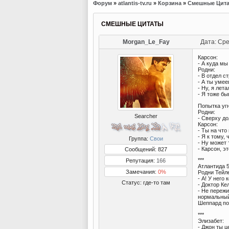
Форум
»
atlantis-tv.ru
»
Корзина
»
Смешные Цит
СМЕШНЫЕ ЦИТАТЫ
Morgan_Le_Fay
Дата: Сре
Карсон:
- А куда м
Родни:
- В отдел с
- А ты уме
- Ну, я лет
- Я тоже бы
Попытка угн
Родни:
Searcher
- Сверху до
Карсон:
- Ты на чт
- Я к тому, 
Группа:
Свои
- Ну может 
- Карсон, э
Сообщений: 827
***
Репутация:
166
Атлантида 5
Замечания:
0%
Родни Тейле
- А! У него 
Статус:
где-то там
- Доктор Ке
- Не пережи
нормальный
Шеппард по
***
Элизабет:
- Джон ты ц