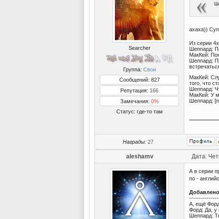
Ше
ахаха)) Су
Из серии 4
Searcher
Шеппард: П
МакКей: Пон
Шеппард: П
встречаться
Группа:
Свои
МакКей: Сл
Сообщений: 827
того, что с
Шеппард: Ч
Репутация:
166
МакКей: У 
Шеппард: [п
Замечания:
0%
Статус:
где-то там
Награды:
27
aleshamv
Дата: Чет
А в серии п
по - англий
Добавлен
---------------
А, ещё Фор
Форд: Да, у
Шеппард: Т