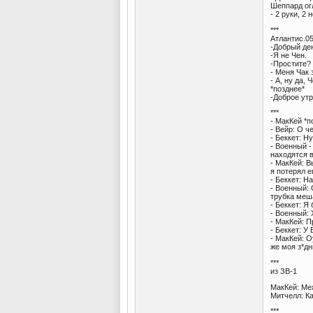
Шеппард ог
- 2 руки, 2
***
Атлантис.0
-Добрый ден
-Я не Чен.
-Простите?
- Меня Чак 
- А, ну да,
*позднее*
-Доброе утр
***
- МакКей *п
- Вейр: О ч
- Беккет: Н
- Военный -
находятся в
- МакКей: В
я потерял е
- Беккет: Н
- Военный:
трубка меш
- Беккет: Я
- Военный: 
- МакКей: П
- Беккет: У
- МакКей: 
же моя з*дн
***
из ЗВ-1
МакКей: Меж
Митчелл: Ка
***