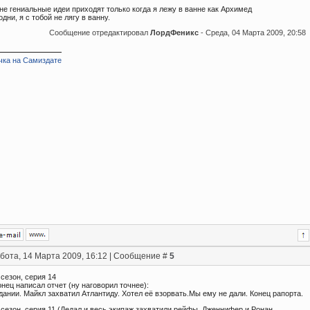
не гениальные идеи приходят только когда я лежу в ванне как Архимед
дни, я с тобой не лягу в ванну.
Сообщение отредактировал
ЛордФеникс
-
Среда, 04 Марта 2009, 20:58
чка на Самиздате
бота, 14 Марта 2009, 16:12 | Сообщение #
5
 сезон, серия 14
нец написал отчет (ну наговорил точнее):
дании. Майкл захватил Атлантиду. Хотел её взорвать.Мы ему не дали. Конец рапорта.
 сезон, серия 11 (Дедал и весь экипаж захватили рейфы, Дженнифер и Ронан