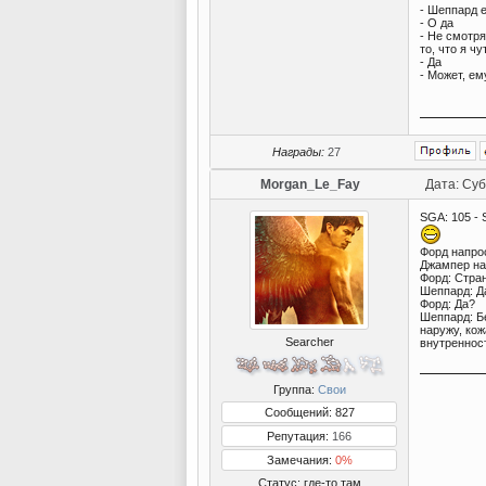
- Шеппард е
- О да
- Не смотря
то, что я ч
- Да
- Может, ем
Награды:
27
Morgan_Le_Fay
Дата: Суб
SGA: 105 - 
Форд напро
Джампер на
Форд: Стран
Шеппард: Д
Форд: Да?
Шеппард: Б
наружу, кож
Searcher
внутренност
Группа:
Свои
Сообщений: 827
Репутация:
166
Замечания:
0%
Статус:
где-то там