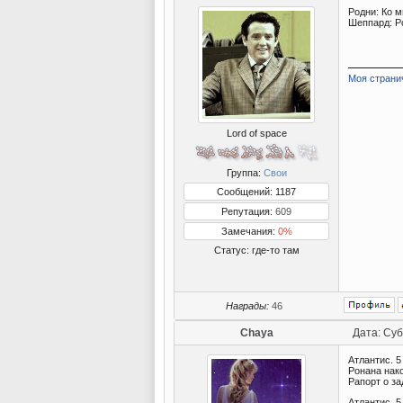
Родни: Ко м
Шеппард: Ро
Моя страни
Lord of space
Группа:
Свои
Сообщений: 1187
Репутация:
609
Замечания:
0%
Статус:
где-то там
Награды:
46
Chaya
Дата: Суб
Атлантис. 5
Ронана нако
Рапорт о за
Атлантис, 5