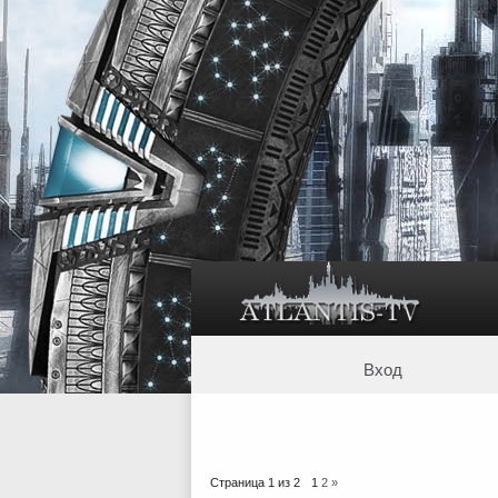
Вход
Страница
1
из
2
1
2
»