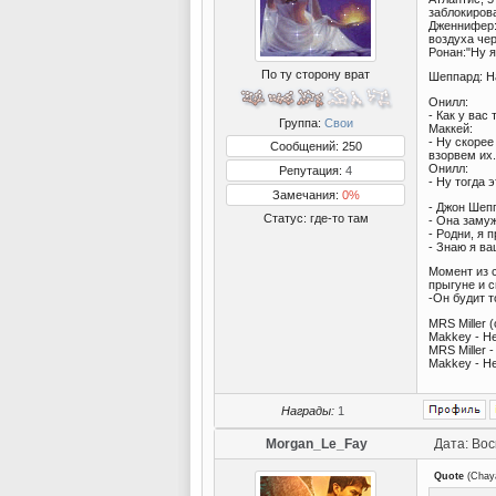
заблокиров
Дженнифер:
воздуха чер
Ронан:"Ну я
По ту сторону врат
Шеппард: На
Онилл:
- Как у вас
Группа:
Свои
Маккей:
- Ну скорее
Сообщений: 250
взорвем их.
Онилл:
Репутация:
4
- Ну тогда 
Замечания:
0%
- Джон Шеп
Статус:
где-то там
- Она заму
- Родни, я 
- Знаю я ва
Момент из с
прыгуне и с
-Он будит т
MRS Miller
Makkey - Не
MRS Miller 
Makkey - Не
Награды:
1
Morgan_Le_Fay
Дата: Вос
Quote
(
Chay