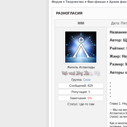
Форум
»
Творчество
»
Фан-фикшн
»
Архив фан
РАЗНОГЛАСИЯ
MIM
Дата: Пят
Название
Автор: Щ
Рейтинг:
Жанр: На
Размер: 
Житель Атлантиды
Авторы ор
Группа:
Свои
*
Сообщений: 829
*
*
Репутация:
5
*
*
Замечания:
0%
Глава 1. Н
Статус:
где-то там
-- Мы на ме
Атлантиса М
(трое) за м
Как и мног
полянке, п