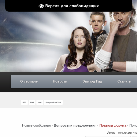
Версия для слабовидящих
О сериале
Новости
Эпизод Гид
Скачать
RSS
PDA
НиС
Stargate FANDOM
Новые сообщения
·
Вопросы и предложения
·
Правила форума
·
Поис
Архив - только для чт