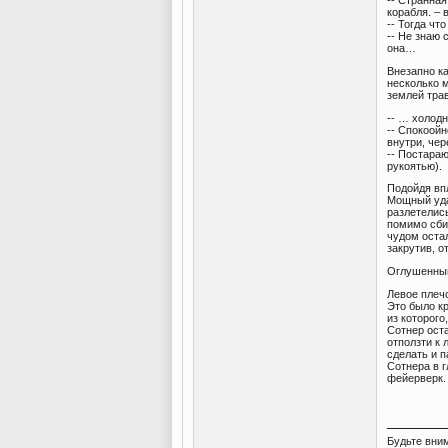
-- Странная
корабля. – 
-- Тогда чт
-- Не знаю 
она…
Внезапно к
несколько 
землей трав
-- … холодн
-- Спокоойн
внутри, чер
-- Постараю
рукоятью).
Подойдя вп
Мощный уда
разлетелис
помимо сби
чудом оста
закрутив, о
Оглушенный 
Левое плечо
Это было к
из которого
Сотнер оста
отползти к 
сделать и п
Сотнера в 
фейерверк.
Будьте вни