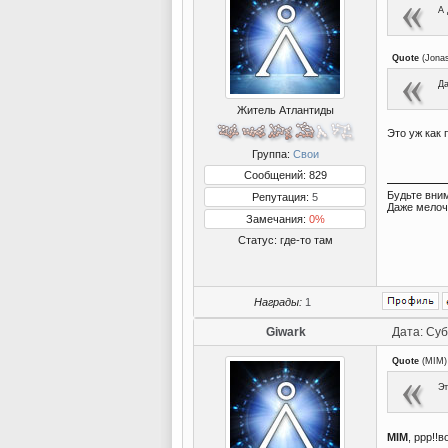
А
Quote
(
Jona
Да
Житель Атлантиды
Это уж как 
Группа:
Свои
Сообщений: 829
Будьте вни
Репутация:
5
Даже мелоч
Замечания:
0%
Статус:
где-то там
Награды:
1
Giwark
Дата: Суб
Quote
(
MIM
)
Эт
MIM
, ррр!!