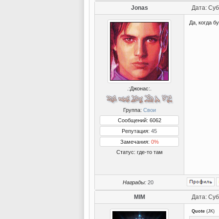
Jonas
Дата: Суб
Да, когда б
.:Джонас:.
Группа:
Свои
Сообщений: 6062
Репутация:
45
Замечания:
0%
Статус:
где-то там
Награды:
20
MIM
Дата: Суб
Quote
(
JK
)