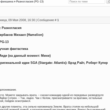
-фикшина
»
Разногласия
(PG-13)
ница, 09 Мая 2008, 16:30 | Сообщение #
1
: Разногласия
ербаков Михаил (Hamelion)
 PG-13
учная фантастика
Миди (на данный момент: Мини)
игинальной идеи SGA (Stargate: Atlantis): Брэд Райт, Роберт Купер
едопонимание.
сте. Можете закрывать врата. – сказал командир одной из передовых разведгрупп
айор Сотрен. – Так, ладно. Чак с Келом, присматриваете за вратами, остальные
ной, пойдем осмотримся.
ие другие планеты, эта сильно напоминала Землю. Врата стояли на небольшой
окрытой зеленой травой, и разукрашенной пестрыми цветами. Вокруг был реденький