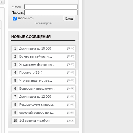
E-mail:
Пароль:
запомнить
Забыл пароль
НОВЫЕ СООБЩЕНИЯ
1
Досчитаем до 10 000
(18:44)
2
Во что вы сейчас иг...
(23:37)
3
Угадываем фильм по ...
(08:12)
4
Просмотр ЗВ :)
(22:40)
5
Что вы знаете о зве...
(20:55)
6
Вопросы и предложен...
(14:59)
7
Досчитаем до 12 000
(21:25)
8
Рекомендуем к просм...
(17:45)
9
сложный вопрос по з...
(13:50)
10
1-2 сезоны + вэб-эп...
(09:06)