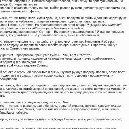
 стояли неподвижно. Немного ворочая головой, они к чему-то прислушивались, но
манды Сотнера, ничего не
дивленно наклонив голову на бок, майор развел руками, демонстрируя непонимание,
возымело никакого эффекта.
охоже, от них толку мало. Идем дальше, а эти полоумные пусть и дальше медитируют.
вал майор, и небрежно отодвинув замершего подростка пошел дальше.
ianes Litrou!!! Corremos! Es necesario poner en order de aquí!!! (
Охранники Литроу!!!
но убираться отсюда!!!
) – заорали Местные вразнобой.
 непонимающе переспросил Сотнер. – Вы говорите на английском? Я вас не понимаю.
dianes, los guardianes. – не успокаивались они, тыча в небо пальцем.
л голову и увидел, что там действительно что-то не так. Непонятный объект,
я по воздуху, оставляя за собой шлейф из оранжевого дыма. Нарастающий гул
казал Сотнеру что делать.
 укрытие! – проорал он, прыгнув в кусты. – Чак, Кел! Ответьте!
ы покинули позицию, находимся на окраине леса, сюда что-то приближается с
на одном дыхании выдал Чак.
вываться! – скомандовал Сотнер.
й объект, с огромной скоростью и диким шумом рухнул посреди поляны, возле врат.
поднялись в воздух, и земля содрогнулась так, что деревья пошатнулись, и
заскрипели.
ассеялся, Чак смог разглядеть, что посреди поляны, стоит воткнутая, под небольшим
лю, капсула, высотой метра 2 с половиной, и в диаметре около полуметра метров. На
иво виднелись три отсоединяющиеся части что-то вроде дверей, которые пока еще
сте.
 похоже на спасательную капсулу. – сказал Чак.
вижу. – детально разглядывая в бинокль, с другой окраины поляны, капсулу, сказал
ажется все тихо. Может, они все там погибли? – предположил майор, и вышел из
 Подойдем поближе.
орон, к капсуле начали стягиваться бойцы Сотнера, и вскоре окружили ее со всех