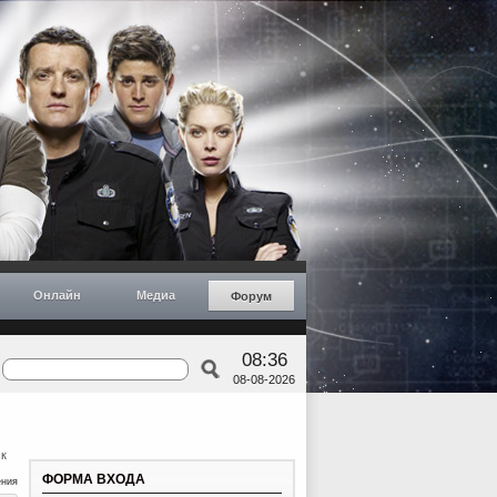
Онлайн
Медиа
Форум
08:36
08-08-2026
к
ФОРМА ВХОДА
ения