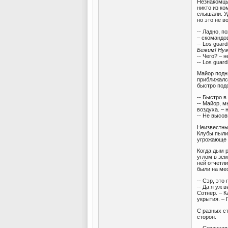
Незнакомцы
никто из ко
слышали. У
но это не 
-- Ладно, п
– скомандо
-- Los guard
Бежим! Нуж
-- Чего? –
-- Los guar
Майор подня
приближалс
быстро подс
-- Быстро в
-- Майор, м
воздуха. – 
-- Не высо
Неизвестны
Клубы пыли 
угрожающе 
Когда дым р
углом в зем
ней отчетл
были на ме
-- Сэр, это
-- Да я уж 
Сотнер. – К
укрытия. –
С разных ст
сторон.