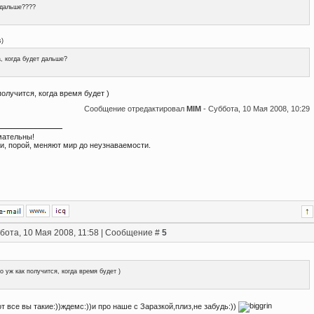
 дальше????
s
)
, когда будет дальше?
получится, когда время будет )
Сообщение отредактировал
MIM
-
Суббота, 10 Мая 2008, 10:29
мательны!
и, порой, меняют мир до неузнаваемости.
бота, 10 Мая 2008, 11:58 | Сообщение #
5
о уж как получится, когда время будет )
вот все вы такие:))ждемс:))и про наше с Заразкой,плиз,не забудь:))