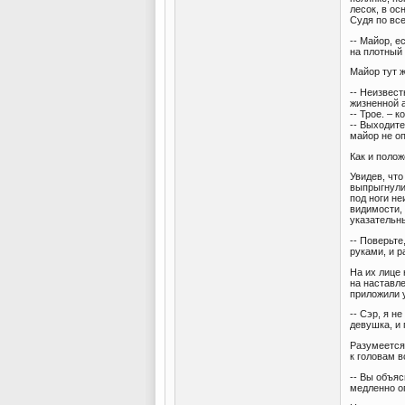
лесок, в о
Судя по все
-- Майор, е
на плотный 
Майор тут ж
-- Неизвест
жизненной 
-- Трое. – к
-- Выходите
майор не оп
Как и полож
Увидев, что
выпрыгнули 
под ноги не
видимости,
указательны
-- Поверьте
руками, и 
На их лице
на наставле
приложили 
-- Сэр, я н
девушка, и 
Разумеется,
к головам в
-- Вы объяс
медленно о