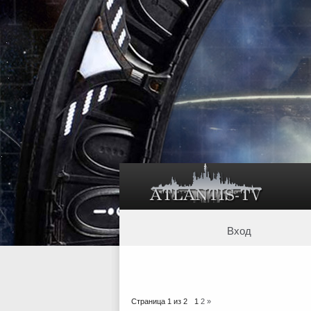
Вход
Страница
1
из
2
1
2
»