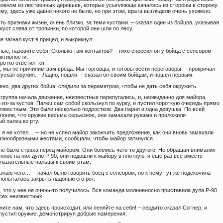
сновном из лиственных деревьев, которые усыпляюще качались из стороны в сторону.
му, здесь уже давно никого не было, но при этом, врата выглядели очень ухожено.
сть признаки жизни, очень близко, за теми кустами. – сказал один из бойцов, указывая
куст слева от тропинки, по которой они шли по лесу.
е загнал куст в прицел, и выкрикнул:
ные, назовите себя! Сколько там контактов? – тихо спросил он у бойца с сенсором
активности.
оротко ответил тот.
, мы не причиним вам вреда. Мы торговцы, и готовы вести переговоры. – прокричал
уская оружия. – Ладно, пошли. – сказал он своим бойцам, и пошел первым.
ено, два других бойца, следили за периметром, чтобы не дать себя окружить.
 группа начала движение, неизвестные перепугались, и, неожиданно для майора,
из-за кустов. Палец сам собой скользнул по курку, и пустил короткую очередь прямо
известным. Это были несколько подростков. Два парня и одна девушка. По всей
 поняв, что оружие весьма серьезное, они замахали руками и приложили
й палец ко рту.
, я не хотел… -- но не успел майор закончить предложение, как они вновь замахали
разнообразными жестами, сообщали, чтобы майор заткнулся.
 не было страха перед майором. Они боялись чего-то другого. Не обращая внимания
нное на них дуло P-90, они подошли к майору в плотную, и еще раз все вместе
указательные пальцы к своим ртам.
е знаю чего… -- начал было говорить боец с сенсором, но к нему тут же подскочила
попыталась закрыть ладонью его рот.
 это у нее не очень-то получилось. Вся команда молниеносно приставила дула Р-90
сех неизвестных.
ните нам, что здесь происходит, или пеняйте на себя! – сердито сказал Сотнер, и
пустил оружие, демонстрируя добрые намерения.