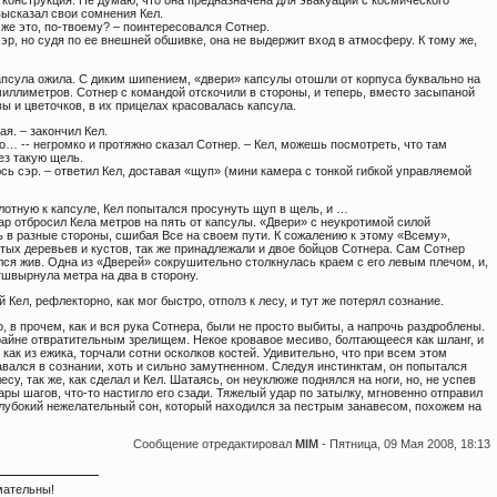
 конструкция. Не думаю, что она предназначена для эвакуации с космического
высказал свои сомнения Кел.
о же это, по-твоему? – поинтересовался Сотнер.
сэр, но судя по ее внешней обшивке, она не выдержит вход в атмосферу. К тому же,
апсула ожила. С диким шипением, «двери» капсулы отошли от корпуса буквально на
миллиметров. Сотнер с командой отскочили в стороны, и теперь, вместо засыпаной
ы и цветочков, в их прицелах красовалась капсула.
ая. – закончил Кел.
о… -- негромко и протяжно сказал Сотнер. – Кел, можешь посмотреть, что там
ез такую щель.
сь сэр. – ответил Кел, доставая «щуп» (мини камера с тонкой гибкой управляемой
лотную к капсуле, Кел попытался просунуть щуп в щель, и …
р отбросил Кела метров на пять от капсулы. «Двери» с неукротимой силой
ь в разные стороны, сшибая Все на своем пути. К сожалению к этому «Всему»,
тых деревьев и кустов, так же принадлежали и двое бойцов Сотнера. Сам Сотнер
лся жив. Одна из «Дверей» сокрушительно столкнулась краем с его левым плечом, и,
тшвырнула метра на два в сторону.
Кел, рефлекторно, как мог быстро, отполз к лесу, и тут же потерял сознание.
, в прочем, как и вся рука Сотнера, были не просто выбиты, а напрочь раздроблены.
райне отвратительным зрелищем. Некое кровавое месиво, болтающееся как шланг, и
, как из ежика, торчали сотни осколков костей. Удивительно, что при всем этом
вался в сознании, хоть и сильно замутненном. Следуя инстинктам, он попытался
лесу, так же, как сделал и Кел. Шатаясь, он неуклюже поднялся на ноги, но, не успев
ары шагов, что-то настигло его сзади. Тяжелый удар по затылку, мгновенно отправил
глубокий нежелательный сон, который находился за пестрым занавесом, похожем на
Сообщение отредактировал
MIM
-
Пятница, 09 Мая 2008, 18:13
мательны!