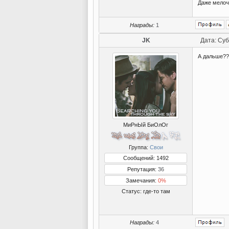
Даже мелоч
Награды:
1
JK
Дата: Суб
А дальше?
МиРнЫй БиОлОг
Группа:
Свои
Сообщений: 1492
Репутация:
36
Замечания:
0%
Статус:
где-то там
Награды:
4