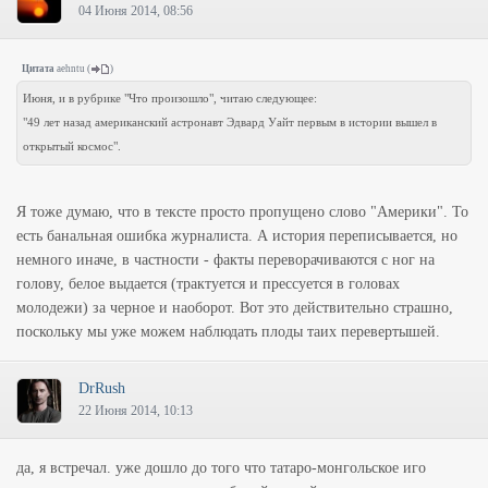
04 Июня 2014, 08:56
Цитата
aehntu
(
)
Июня, и в рубрике "Что произошло", читаю следующее:
"49 лет назад американский астронавт Эдвард Уайт первым в истории вышел в
открытый космос".
Я тоже думаю, что в тексте просто пропущено слово "Америки". То
есть банальная ошибка журналиста. А история переписывается, но
немного иначе, в частности - факты переворачиваются с ног на
голову, белое выдается (трактуется и прессуется в головах
молодежи) за черное и наоборот. Вот это действительно страшно,
поскольку мы уже можем наблюдать плоды таих перевертышей.
DrRush
22 Июня 2014, 10:13
да, я встречал. уже дошло до того что татаро-монгольское иго