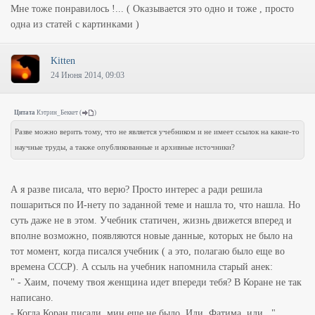
Мне тоже понравилось !... ( Оказывается это одно и тоже , просто
одна из статей с картинками )
Kitten
24 Июня 2014, 09:03
Цитата
Кэтрин_Беккет
(
)
Разве можно верить тому, что не является учебником и не имеет ссылок на какие-то
научные труды, а также опубликованные и архивные источники?
А я разве писала, что верю? Просто интерес а ради решила
пошариться по И-нету по заданной теме и нашла то, что нашла. Но
суть даже не в этом. Учебник статичен, жизнь движется вперед и
вполне возможно, появляются новые данные, которых не было на
тот момент, когда писался учебник ( а это, полагаю было еще во
времена СССР). А ссыль на учебник напомнила старый анек:
" - Хаим, почему твоя женщина идет впереди тебя? В Коране не так
написано.
- Когда Коран писали, мин еще не было. Иди, Фатима, иди..."