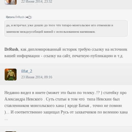
22 Июня 2014, 23:32
Цитата
DrRush
(
)
да, я встречал. уже дошло до того что татаро-монгольское иго отменили и
заменили междоусобицей князей с использованием наемников.
DrRush
, как дипломированный историк требую ссылку на источник
вашей информации - ссылку на сайт, печатную публикацию и т.д.
ilfat_2
23 Июня 2014, 09:16
Недавно видел в инете (может это было по телеку..!? ) статейку про
Александра Невского . Суть статьи в том что типа Невскии был
ставленником монгольского хана ( вроде Батыя , точно не помню
)... И соответственно защищал Русь от захватчиков по велению хана
...