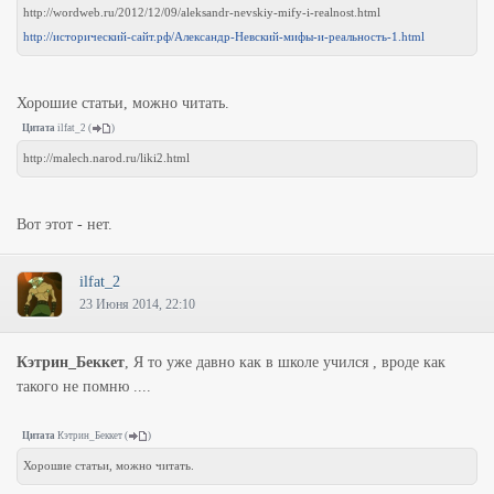
http://wordweb.ru/2012/12/09/aleksandr-nevskiy-mify-i-realnost.html
http://исторический-сайт.рф/Александр-Невский-мифы-и-реальность-1.html
Хорошие статьи, можно читать.
Цитата
ilfat_2
(
)
http://malech.narod.ru/liki2.html
Вот этот - нет.
ilfat_2
23 Июня 2014, 22:10
Кэтрин_Беккет
, Я то уже давно как в школе учился , вроде как
такого не помню ....
Цитата
Кэтрин_Беккет
(
)
Хорошие статьи, можно читать.