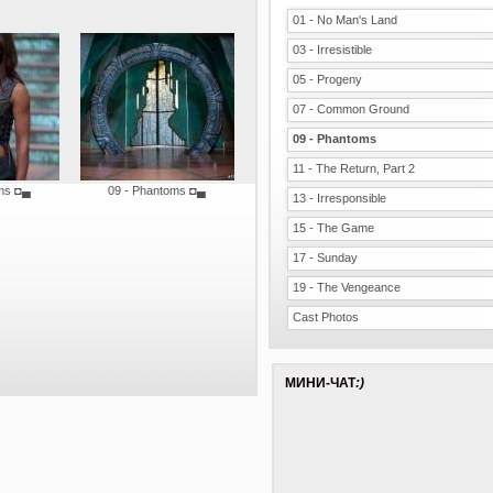
01 - No Man's Land
03 - Irresistible
05 - Progeny
07 - Common Ground
09 - Phantoms
11 - The Return, Part 2
ms
◘▄
09 - Phantoms
◘▄
13 - Irresponsible
15 - The Game
17 - Sunday
19 - The Vengeance
Cast Photos
МИНИ-ЧАТ
:)