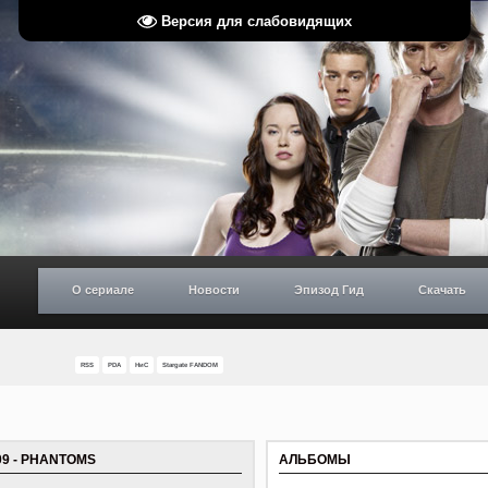
Версия для слабовидящих
О сериале
Новости
Эпизод Гид
Скачать
RSS
PDA
НиС
Stargate FANDOM
09 - PHANTOMS
АЛЬБОМЫ