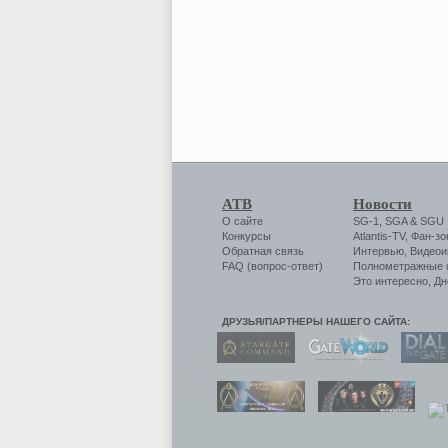
АТВ
Новости
О сайте
SG-1
,
SGA
&
SGU
Конкурсы
Atlantis-TV
,
Фан-зо
Обратная связь
Интервью
,
Видеои
FAQ (вопрос-ответ)
Полнометражные
Это интересно
,
Дн
ДРУЗЬЯ/ПАРТНЕРЫ НАШЕГО САЙТА: