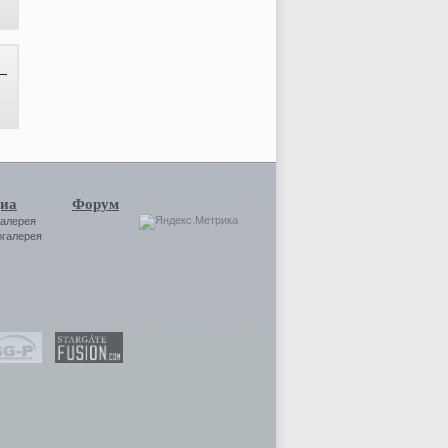
иа
Форум
галерея
огалерея