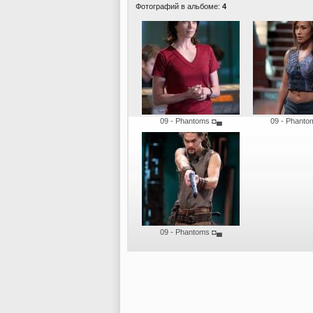
Фотографий в альбоме:
4
09 - Phantoms
◘▄
09 - Phanto
09 - Phantoms
◘▄