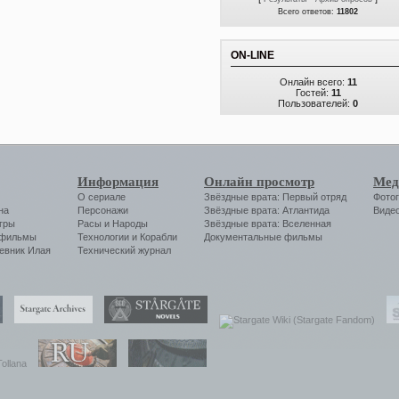
Всего ответов:
11802
ON-LINE
Онлайн всего:
11
Гостей:
11
Пользователей:
0
Информация
Онлайн просмотр
Мед
О сериале
Звёздные врата: Первый отряд
Фото
на
Персонажи
Звёздные врата: Атлантида
Виде
гры
Расы и Народы
Звёздные врата: Вселенная
 фильмы
Технологии
и
Корабли
Документальные фильмы
евник Илая
Технический журнал