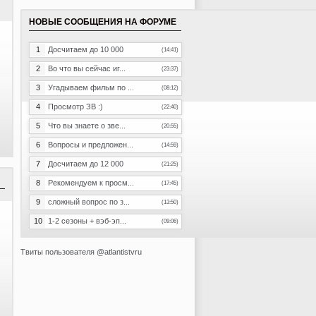
НОВЫЕ СООБЩЕНИЯ НА ФОРУМЕ
1
Досчитаем до 10 000
(14:41)
2
Во что вы сейчас иг...
(23:37)
3
Угадываем фильм по ...
(08:12)
4
Просмотр ЗВ :)
(22:40)
5
Что вы знаете о зве...
(20:55)
6
Вопросы и предложен...
(14:59)
7
Досчитаем до 12 000
(21:25)
8
Рекомендуем к просм...
(17:45)
9
сложный вопрос по з...
(13:50)
10
1-2 сезоны + вэб-эп...
(09:06)
Твиты пользователя @atlantistvru