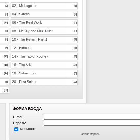
02 - Misbegotten
[0]
[5]
04 - Sateda
[3]
[7]
06 - The Real World
[13]
[5]
08 - McKay and Mrs. Miller
[6]
[8]
10 - The Return, Part 1
[4]
[9]
12 - Echoes
[4]
[6]
14 - The Tao of Rodney
[20]
[4]
16 - The Ark
[16]
[14]
18 - Submersion
[14]
[8]
20 - First Strike
[6]
[13]
[28]
ФОРМА ВХОДА
E-mail:
Пароль:
запомнить
Забыл пароль