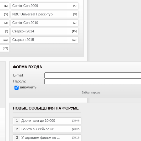
Comic-Con 2009
[13]
[47]
NBC Universal Пресс-тур
[54]
[18]
Comic-Con 2010
[96]
[37]
Старкон 2014
[1]
[104]
Старкон 2015
[121]
[207]
[159]
ФОРМА ВХОДА
E-mail:
Пароль:
запомнить
Забыл пароль
НОВЫЕ СООБЩЕНИЯ НА ФОРУМЕ
1
Досчитаем до 10 000
(18:44)
2
Во что вы сейчас иг...
(23:37)
3
Угадываем фильм по ...
(08:12)