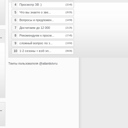
4
Просмотр ЗВ :)
(22:40)
5
Что вы знаете о зве...
(20:55)
6
Вопросы и предложен...
(14:59)
7
Досчитаем до 12 000
(21:25)
8
Рекомендуем к просм...
(17:45)
9
сложный вопрос по з...
(13:50)
10
1-2 сезоны + вэб-эп...
(09:06)
Твиты пользователя @atlantistvru