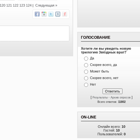
120
121
122
123
124
|
Следующая »
ГОЛОСОВАНИЕ
Хотите ли вы увидеть новую
трилогию Звёздных врат?
Да
Скорее всего, да
Может быть
Скорее всего, нет
Нет
[
·
]
Результаты
Архив опросов
Всего ответов:
11802
ON-LINE
Онлайн всего:
10
Гостей:
10
Пользователей:
0