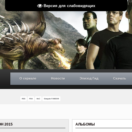
Версия для слабовидящих
О сериале
Новости
Эпизод Гид
Скачать
RSS
PDA
НиС
Stargate FANDOM
Н 2015
АЛЬБОМЫ