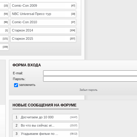
Comic-Con 2009
[13]
[47]
NBC Universal Пресс-тур
[54]
[18]
Comic-Con 2010
[96]
[37]
Старкон 2014
[1]
[104]
Старкон 2015
[121]
[207]
[159]
ФОРМА ВХОДА
E-mail:
Пароль:
запомнить
Забыл пароль
НОВЫЕ СООБЩЕНИЯ НА ФОРУМЕ
1
Досчитаем до 10 000
(14:47)
2
Во что вы сейчас иг...
(23:37)
3
Угадываем фильм по ...
(08:12)