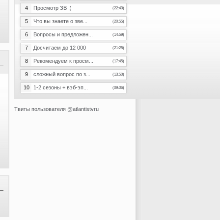
4
Просмотр ЗВ :)
(22:40)
5
Что вы знаете о зве...
(20:55)
6
Вопросы и предложен...
(14:59)
7
Досчитаем до 12 000
(21:25)
8
Рекомендуем к просм...
(17:45)
9
сложный вопрос по з...
(13:50)
10
1-2 сезоны + вэб-эп...
(09:06)
Твиты пользователя @atlantistvru