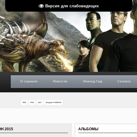
Версия для слабовидящих
О сериале
Новости
Эпизод Гид
Скачать
RSS
PDA
НиС
Stargate FANDOM
Н 2015
АЛЬБОМЫ