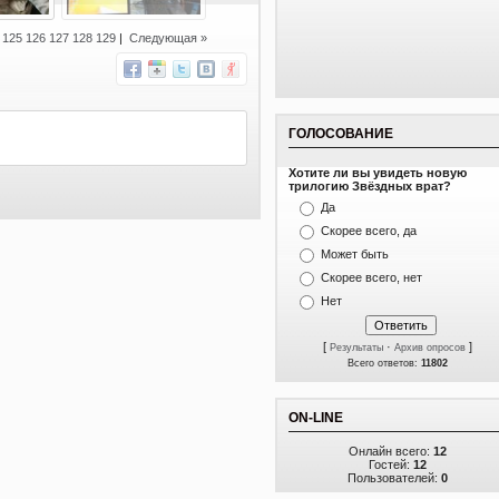
]
125
126
127
128
129
|
Следующая »
ГОЛОСОВАНИЕ
Хотите ли вы увидеть новую
трилогию Звёздных врат?
Да
Скорее всего, да
Может быть
Скорее всего, нет
Нет
[
·
]
Результаты
Архив опросов
Всего ответов:
11802
ON-LINE
Онлайн всего:
12
Гостей:
12
Пользователей:
0