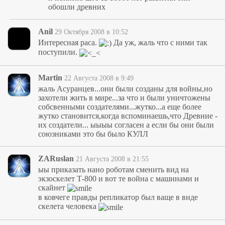
обошли древних
Anil
29 Октября 2008 в 10:52
Интересная раса.
Да уж, жаль что с ними так
поступили.
Martin
22 Августа 2008 в 9:49
жаль Асуранцев...они были созданы для войны,но
захотели жить в мире...за что и были уничтожены
собсвенными создателями...жутко...а еще более
жутко становится,когда вспоминаешь,что Древние -
их создатели... ыыыы согласен а если бы они были
союзниками это бы было КУЛЛ
ZARuslan
21 Августа 2008 в 21:55
ыы приказать нано роботам сменить вид на
экзоскелет Т-800 и вот те война с машинами и
скайнет
в ковчеге правды репликатор был ваще в виде
скелета человека