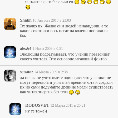
остольно я с тобо согласен
Shakh
10 Августа 2010 в 23:03
Эх жалко их. Жалко они людей ненавидили, а то
какие союзники весь пегас на колени поставили
бы.
alex64
1 Июля 2009 в 0:51
Эволюция подразумевает, что ученик превзойдет
своего учителя. Это основополагающий фактор.
senator
14 Марта 2009 в 2:38
да но вы не учитываете один факт что ученики не
могут перевзойти учителей древние хоть и создали
их но сами подумайте древние могли сушествовать
как читая энергия без тела
RODOSVET
12 Марта 2011 в 20:21
ну те тоже))