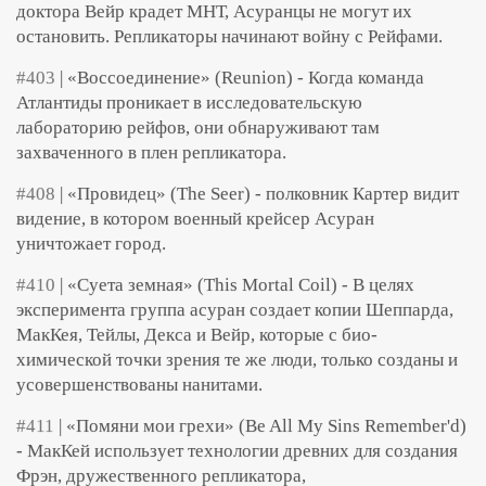
доктора Вейр крадет МНТ, Асуранцы не могут их
остановить. Репликаторы начинают войну с Рейфами.
#403
| «Воссоединение» (Reunion) - Когда команда
Атлантиды проникает в исследовательскую
лабораторию рейфов, они обнаруживают там
захваченного в плен репликатора.
#408
| «Провидец» (The Seer) - полковник Картер видит
видение, в котором военный крейсер Асуран
уничтожает город.
#410
| «Суета земная» (This Mortal Coil) - В целях
эксперимента группа асуран создает копии Шеппарда,
МакКея, Тейлы, Декса и Вейр, которые с био-
химической точки зрения те же люди, только созданы и
усовершенствованы нанитами.
#411
| «Помяни мои грехи» (Be All My Sins Remember'd)
- МакКей использует технологии древних для создания
Фрэн, дружественного репликатора,