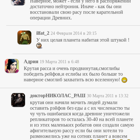
Наверное, может - если у него в распоряжении
достаточно нейтрония. Иначе - как бы они
восстановали свою расу после карательной
операции Древних.
ilfat_2
24 Февраля 2014 в 20:15
У них целая планета набитая этой штукой !
Адрия
19 Марта 2011 в 6:48
Крутая расса и очень продвинутая,смоглибы
победить рейфов,и еслибы их было больше то
наверное смоглиб захватить всю вселенную!
докторНИКОЛАС_РАШ
30 Марта 2011 в 13:32
крутая они начяли мочить людей думали
оставить рэйфов без еды а с их численастю ты
чу чуть ошибаешся когда древние уничтожели
репликаторов то осталась 30-40 на всей планете
и из этих маленьких робатов они создали самую
афигительную рассу если бы они хотели то
размножелись уже на сотнях планет а вовсем