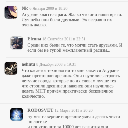
Nic
6 Января 2009 в 18:20
Асуране классная раса. Жалко что они наши враги.
Лучшебы они были друзьями. Эх всеравно их
очень жалко.
Elenna
18 Сентября 2011 в 22:51
Среди них были те, что могли стать друзьями. И
если бы не тупой межпланетный расизм...
aehntu
8 Декабря 2008 в 19:31
Что касается технологии то мне кажется Асуране
даже превзошли древних. Они научились строить
летучие города которые по их словам лучше тех
что строили древние,и наконец они научились
делать МНТ причём практически бесконечное
количество.
RODOSVET
12 Марта 2011 в 20:20
ну мнт наверное и древние умели делать чисто
по логике
и понятно што за 10000 лет развития они