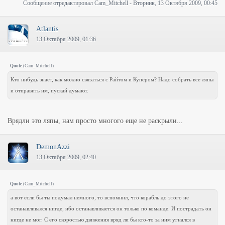
Сообщение отредактировал
Cam_Mitchell
-
Вторник, 13 Октября 2009, 00:45
Atlantis
13 Октября 2009, 01:36
Quote
(
Cam_Mitchell
)
Кто нибудь знает, как можно связаться с Райтом и Купером? Надо собрать все ляпы
и отправить им, пускай думают.
Врядли это ляпы, нам просто многого еще не раскрыли...
DemonAzzi
13 Октября 2009, 02:40
Quote
(
Cam_Mitchell
)
а вот если бы ты подумал немного, то вспомнил, что корабль до этого не
останавливался нигде, ибо останавливается он только по команде. И пострадать он
нигде не мог. С его скоростью движения вряд ли бы кто-то за ним угнался в