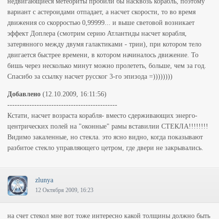
недвигающиеся метеориты пробили бы насквозь корабль, поэтому
вариант с астероидами отпадает, а насчет скорости, то во время
движения со скорростью 0,99999... и выше световой возникает
эффект Доплера (смотрим серию Атлантиды насчет корабля,
затерянного между двумя галактиками - трии), при котором тело
двигается быстрее времени, в котором начиналось движение. То
бишь через несколько минут можно пролететь, больше, чем за год.
Спасибо за ссылку насчет русског 3-го эпизода =))))))))
Добавлено
(12.10.2009, 16:11:56)
---------------------------------------------
Кстати, насчет возраста корабля- вместо сдерживающих энерго-
центрических полей на "оконные" рамы вставилии СТЕКЛА!!!!!!!!
Видимо закаленные, но стекла. это ясно видно, когда показывают
разбитое стекло управляющего цетром, где двери не закрывались.
zlunya
12 Октября 2009, 16:23
на счет стекол мне вот тоже интересно какой толщины должно быть