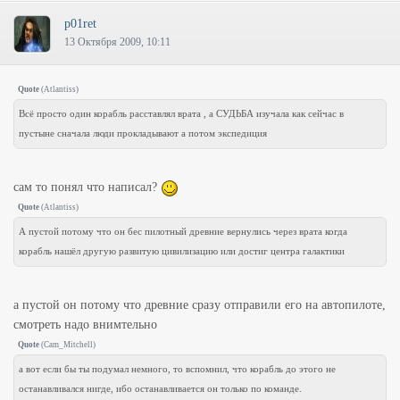
p01ret
13 Октября 2009, 10:11
Quote
(
Atlantiss
)
Всё просто один корабль расставлял врата , а СУДЬБА изучала как сейчас в
пустыне сначала люди прокладывают а потом экспедиция
сам то понял что написал?
Quote
(
Atlantiss
)
А пустой потому что он бес пилотный древние вернулись через врата когда
корабль нашёл другую развитую цивилизацию или достиг центра галактики
а пустой он потому что древние сразу отправили его на автопилоте,
смотреть надо внимтельно
Quote
(
Cam_Mitchell
)
а вот если бы ты подумал немного, то вспомнил, что корабль до этого не
останавливался нигде, ибо останавливается он только по команде.