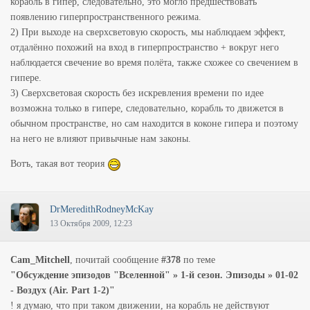
корабль в гипер, следовательно, это могло предшествовать
появлению гиперпространственного режима.
2) При выходе на сверхсветовую скорость, мы наблюдаем эффект,
отдалённо похожий на вход в гиперпространство + вокруг него
наблюдается свечение во время полёта, также схожее со свечением в
гипере.
3) Сверхсветовая скорость без искревления времени по идее
возможна только в гипере, следовательно, корабль то движется в
обычном пространстве, но сам находится в коконе гипера и поэтому
на него не влияют привычные нам законы.
Вотъ, такая вот теория
DrMeredithRodneyMcKay
13 Октября 2009, 12:23
Cam_Mitchell
, почитай сообщение
#378
по теме
"Обсуждение эпизодов "Вселенной" » 1-й сезон. Эпизоды » 01-02
- Воздух (Air. Part 1-2)"
! я думаю, что при таком движении, на корабль не действуют