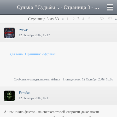
Судьба "Судьбы". - Страница 3 - Форум
Страница
3
из
53
«
1
2
3
4
5
…
52
53
»
svevas
12 Октября 2009, 15:17
Удалено. Причина:
оффтоп.
Сообщение отредактировал
Atlantis
-
Понедельник, 12 Октября 2009, 18:05
Feredan
12 Октября 2009, 16:11
А немножко фактов- на сверхсветовой скорости даже почти