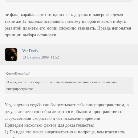
не факт, корабль летит от одних зв к другим и наверняка делал
такие же 12 часовые остановки, поэтому на орбите какой нибуть
развитой планеты его могли спокойно атакавать. Правда непонятен
принцип выбора остановки
VanDreik
13 Октября 2009, 11:52
Quote
(
DemonAzzi
)
И кста, насчёт их скорости... вполне возможно что они в каком то аналоге
гиперпрастрансва.
Угу, я думаю судьба как-бы окутывает себя гиперпространством, в
результате чего способна двигаться в обычном пространстве со
сверхсветовой скоростью и без искажения времени.
Приведём несколько фактов для доказательства:
1) По идее это менее энергозатратно и попроще, чем втаскивать