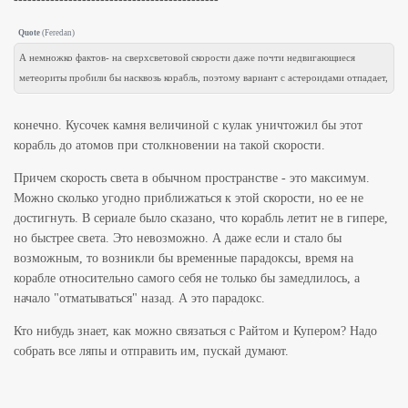
Quote
(
Feredan
)
А немножко фактов- на сверхсветовой скорости даже почти недвигающиеся
метеориты пробили бы насквозь корабль, поэтому вариант с астероидами отпадает,
конечно. Кусочек камня величиной с кулак уничтожил бы этот
корабль до атомов при столкновении на такой скорости.
Причем скорость света в обычном пространстве - это максимум.
Можно сколько угодно приближаться к этой скорости, но ее не
достигнуть. В сериале было сказано, что корабль летит не в гипере,
но быстрее света. Это невозможно. А даже если и стало бы
возможным, то возникли бы временные парадоксы, время на
корабле относительно самого себя не только бы замедлилось, а
начало "отматываться" назад. А это парадокс.
Кто нибудь знает, как можно связаться с Райтом и Купером? Надо
собрать все ляпы и отправить им, пускай думают.