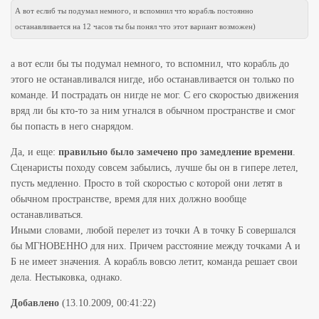
А вот еслиб ты подумал немного, и вспомнил что корабль постоянно
останавливается на 12 часов ты бы понял что этот вариант возможен)
а вот если бы ты подумал немного, то вспомнил, что корабль до
этого не останавливался нигде, ибо останавливается он только по
команде. И пострадать он нигде не мог. С его скоростью движения
вряд ли бы кто-то за ним угнался в обычном пространстве и смог
бы попасть в него снарядом.
Да, и еще:
правильно было замечено про замедление времени
.
Сценаристы походу совсем забылись, лучше бы он в гипере летел,
пусть медленно. Просто в той скоростью с которой они летят в
обычном пространстве, время для них должно вообще
останавливаться.
Иными словами, любой перелет из точки А в точку Б совершался
бы МГНОВЕННО для них. Причем расстояние между точками А и
Б не имеет значения. А корабль вовсю летит, команда решает свои
дела. Нестыковка, однако.
Добавлено
(13.10.2009, 00:41:22)
---------------------------------------------