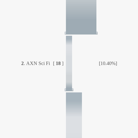
2
.
AXN Sci Fi
[
18
]
[10.40%]