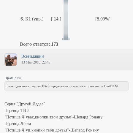
6
.
К1 (укр.)
[
14
]
[8.09%]
Всего ответов:
173
Всевидящий
13 Мая 2010, 22:45
Quote
(
Алeкс
)
Лично для меня озвучка ТВ-3 определенно лучше, на втором месте LostFILM
Серия "Другой Дедал"
Перевод ТВ-3
"Потише Ч’увак,кнопки твои друзья"-Шепард Ронану
Перевод Лоста
"Потише Ч’уи,кнопки твои друзья"-Шепард Ронану