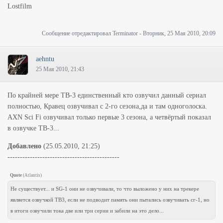
Lostfilm
Сообщение отредактировал
Terminator
-
Вторник, 25 Мая 2010, 20:09
aehntu
25 Мая 2010, 21:43
По крайней мере ТВ-3 единственный кто озвучил данный сериал
полностью, Кравец озвучивал с 2-го сезона,да и там одноголоска.
AXN Sci Fi озвучивал только первые 3 сезона, а четвёртый показал
в озвучке ТВ-3...
Добавлено
(25.05.2010, 21:25)
---------------------------------------------
Quote
(
Atlantis
)
Не существует... и SG-1 они не озвучивали, то что выложено у них на трекере
является озвучкой ТВ3, если не подводит память они пытались озвучивать сг-1, но
в итоги озвучили тока две или три серии и забили на это дело...