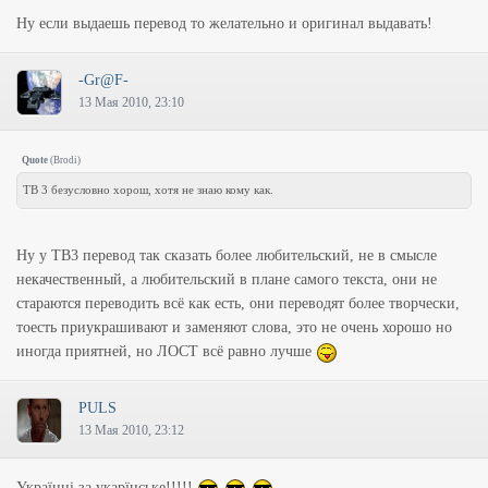
Перевод Лоста
Ну если выдаешь перевод то желательно и оригинал выдавать!
" ты берешь на себя рельсотроны"
Между пушкой Гауса и рельсотроном есть разница.
-Gr@F-
13 Мая 2010, 23:10
Quote
(
Brodi
)
ТВ 3 безусловно хорош, хотя не знаю кому как.
Ну у ТВ3 перевод так сказать более любительский, не в смысле
некачественный, а любительский в плане самого текста, они не
стараются переводить всё как есть, они переводят более творчески,
тоесть приукрашивают и заменяют слова, это не очень хорошо но
иногда приятней, но ЛОСТ всё равно лучше
PULS
13 Мая 2010, 23:12
Українці за укарїнське!!!!!