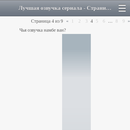
Лучшая озвучка сериала - Страница 4 - Форум
Страница
4
из
9
«
1
2
3
4
5
6
…
8
9
»
Чья озвучка намбе ван?