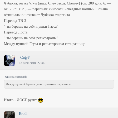
Чубакка, он же Ч’уи (англ. Chewbacca, Chewey) (ок. 200 до я. б. —
ок. 25 п. я. б.) — персонаж киносаги «Звёздные войны». Ронана
официально называют Чубакка старгейта.
Перевод ТВ-3
" ты берешь на себя пушки Гауса"
Перевод Лоста
" ты берешь на себя рельсотроны"
Между пушкой Гауса и рельсотроном есть разница.
-Gr@F-
13 Мая 2010, 22:54
Quote
(
Всевидящий
)
Между пушкой Гауса и рельсотроном есть разница.
Итого - ЛОСТ рулит
Brodi