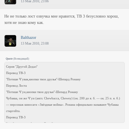
13 Мая 2010, 23:06
Не не только лост озвучка мне нравится, ТВ 3 безусловно хорош,
хотя не знаю кому как.
Balthazor
13 Мая 2010, 23:08
Quote
(
Всевидящий
)
Серия "Другой Дедал"
Перевод ТВ-3
"Потише Ч’увак,кнопки твои друзья"-Шепард Ронану
Перевод Лоста
"Потише Ч’уи,кнопки твои друзья"-Шепард Ронану
Чубакка, он же Ч’уи (англ. Chewbacca, Chewey) (ок. 200 до я. б. — ок. 25 п. я. б.)
— персонаж киносаги «Звёздные войны». Ронана официально называют Чубакка
старгейта.
Перевод ТВ-3
" ты берешь на себя пушки Гауса"