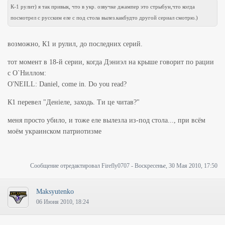
К-1 рулит) я так привык, что в укр. озвучке джампер это стрыбун,что когда
посмотрел с русским еле с под стола вылез.какбудто другой сериал смотрю.)
возможно, К1 и рулил, до последних серий.
тот момент в 18-й серии, когда Дэниэл на крыше говорит по рации
с О`Ниллом:
O'NEILL: Daniel, come in. Do you read?
К1 перевел "Деніеле, заходь. Ти це читав?"
меня просто убило, и тоже еле вылезла из-под стола..., при всём
моём украинском патриотизме
Сообщение отредактировал
Firefly0707
-
Воскресенье, 30 Мая 2010, 17:50
Maksyutenko
06 Июня 2010, 18:24