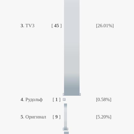
3
.
TV3
[
45
]
[26.01%]
4
.
Рудольф
[
1
]
[0.58%]
5
.
Оригинал
[
9
]
[5.20%]