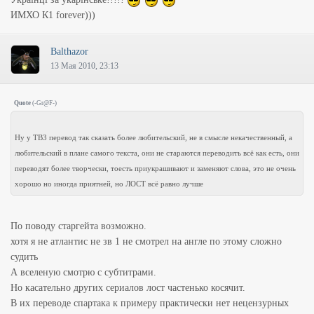
ИМХО К1 forever)))
Balthazor
13 Мая 2010, 23:13
Quote
(
-Gr@F-
)
Ну у ТВ3 перевод так сказать более любительский, не в смысле некачественный, а
любительский в плане самого текста, они не стараются переводить всё как есть, они
переводят более творчески, тоесть приукрашивают и заменяют слова, это не очень
хорошо но иногда приятней, но ЛОСТ всё равно лучше
По поводу старгейта возможно.
хотя я не атлантис не зв 1 не смотрел на англе по этому сложно
судить
А вселеную смотрю с субтитрами.
Но касательно других сериалов лост частенько косячит.
В их переводе спартака к примеру практически нет нецензурных