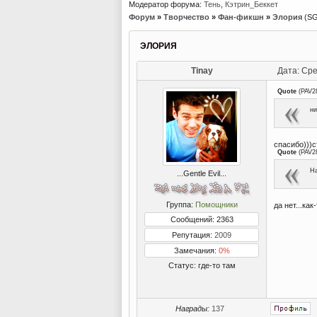
Модератор форума:
Тень
,
Кэтрин_Беккет
Форум
»
Творчество
»
Фан-фикшн
»
Элория
(SG
ЭЛОРИЯ
Tinay
Дата: Сре
Quote
(
PAV2
ни
спасибо)))с
Quote
(
PAV2
На
...Gentle Evil...
Группа:
Помощники
да нет...как
Сообщений: 2363
Репутация:
2009
Замечания:
0%
Статус:
где-то там
Награды:
137