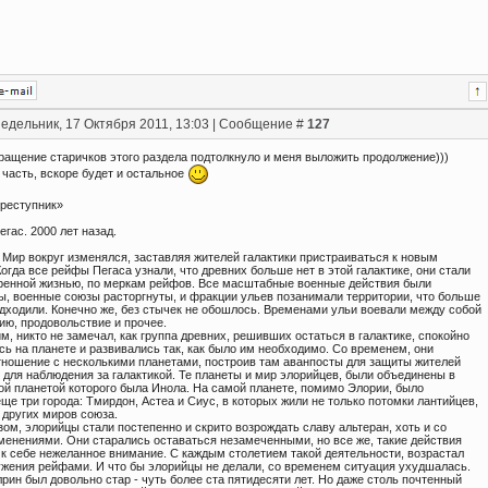
едельник, 17 Октября 2011, 13:03 | Сообщение #
127
вращение старичков этого раздела подтолкнуло и меня выложить продолжение)))
 часть, вскоре будет и остальное
Преступник»
егас. 2000 лет назад.
 Мир вокруг изменялся, заставляя жителей галактики пристраиваться к новым
огда все рейфы Пегаса узнали, что древних больше нет в этой галактике, они стали
ренной жизнью, по меркам рейфов. Все масштабные военные действия были
ы, военные союзы расторгнуты, и фракции ульев позанимали территории, что больше
одходили. Конечно же, без стычек не обошлось. Временами ульи воевали между собой
ию, продовольствие и прочее.
м, никто не замечал, как группа древних, решивших остаться в галактике, спокойно
ь на планете и развивались так, как было им необходимо. Со временем, они
тношение с несколькими планетами, построив там аванпосты для защиты жителей
 для наблюдения за галактикой. Те планеты и мир элорийцев, были объединены в
ной планетой которого была Инола. На самой планете, помимо Элории, было
ще три города: Тмирдон, Астеа и Сиус, в которых жили не только потомки лантийцев,
 других миров союза.
ом, элорийцы стали постепенно и скрито возрождать славу альтеран, хоть и со
менениями. Они старались оставаться незамеченными, но все же, такие действия
 к себе нежеланное внимание. С каждым столетием такой деятельности, возрастал
ужения рейфами. И что бы элорийцы не делали, со временем ситуация ухудшалась.
рин был довольно стар - чуть более ста пятидесяти лет. Но даже столь почтенный