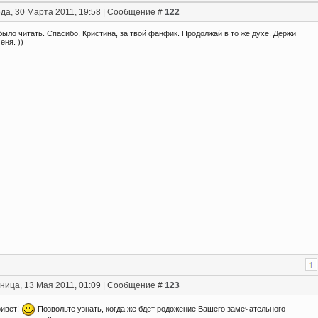
да, 30 Марта 2011, 19:58 | Сообщение #
122
ыло читать. Спасибо, Кристина, за твой фанфик. Продолжай в то же духе. Держи
еня. ))
ница, 13 Мая 2011, 01:09 | Сообщение #
123
ривет!
Позвольте узнать, когда же бдет родожение Вашего замечательного