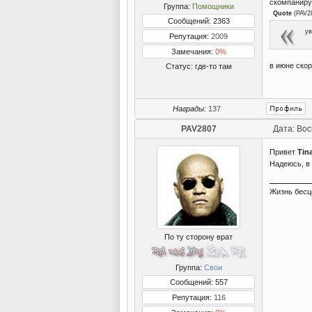
скомпаниру
Группа:
Помощники
Quote
(
PAV2
Сообщений: 2363
ув
Репутация:
2009
Замечания:
0%
в июне скор
Статус:
где-то там
Награды:
137
PAV2807
Дата: Вос
Привет
Tin
Надеюсь, в
Жизнь бесц
По ту сторону врат
Группа:
Свои
Сообщений: 557
Репутация:
116