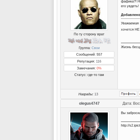
фафика?! Н
его увдеть!
Добавлен
---------------
Уважаемая 
хочется НЕ
По ту сторону врат
Жизнь бесц
Группа:
Свои
Сообщений: 557
Репутация:
116
Замечания:
0%
Статус:
где-то там
Награды:
13
olegus4747
Дата: Вос
Вы заброси
http://s2.ip