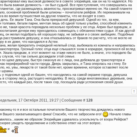
гарантировал ему высокой должности в совете элорийцев, как он на то надеялся. Но
его была важная должность – он был судьей. Все преступления, что совершались на
 планетах, где размещались аванпосты, просматривал именно он. На самой планете
ало, основной проблемой были шпионы – почитатели рейфов. Их переманивали на
га во время путешествия на другие планеты, что не входят в союз.
дочь. Ее звали Тана. Она была прекрасной девушкой. Одной из тех, за кем,
 толпами, бегали парни, мечтая лишь об одной только улыбке, способной изменить
о же, такая красота порождала несколько проблем у ее отца. Алрин был вдовцом, и
 воспитания дочери ему приходилось совмещать с обязанностями судьи. И как другой
ец, он желал подобрать ей хорошую пару, не забывая и о своих амбициях. Подобные
а расстраивали девушку, и она отказывалась от браков по расчету, что не могло не
ру в их доме, что находился в Астеи.
ана, желая прекратить очередной нелепый спор, выбежала из комнаты и направилась
ранспортера. Грозный голос отца еще слышался эхом в коридоре, произнося ей вслед
. Хвала предкам, в этот момент на этаже никого не было, а иначе, это породило бы
 слухов, что так сильно досаждали этой семье.
 по щеке девушки, быстро смахнув их с лица, она добежала до транспортера и
нак периферийной части города. Дверь закрылась, и Тана оперлась на стену. Ее
ло, но, увы, лекарств от такой боли нет, кроме времени, которое оставляет после
е шрамы.
 у подножья одной из башен, что находились на самой окраине города, девушка
 в сторону леса, растущего неподалёку. В лесу, среди многовековых деревьев, она
сто, что каждый раз, после таких сор, посещала ради успокоения своей души.
едельник, 17 Октября 2011, 19:27 | Сообщение #
128
 наконец-то я и все остальные почитатели Вашего творчества дождались нового
я Вашего захватывающего фика! Спасибо, что не забросили его!
Начало главы
авилось...каким же образом Элорийцам удавалось ускользнуть от взора Рейфов?
скорее увидеть продолжение и собственно ответ на этот вопрос.
и