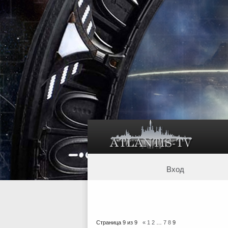
Вход
Страница
9
из
9
«
1
2
…
7
8
9