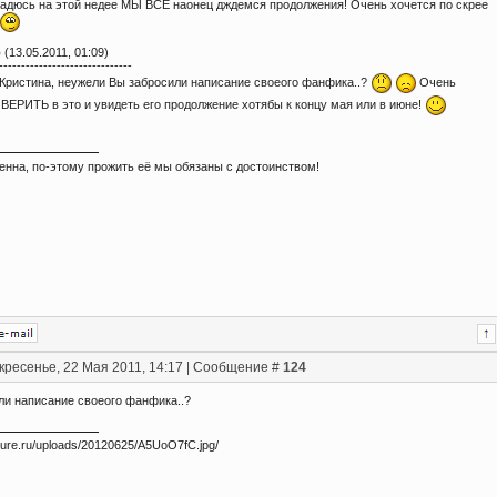
адюсь на этой недее МЫ ВСЕ наонец дждемся продолжения! Очень хочется по скрее
о
(13.05.2011, 01:09)
------------------------------
Кристина, неужели Вы забросили написание своеого фанфика..?
Очень
 ВЕРИТЬ в это и увидеть его продолжение хотябы к концу мая или в июне!
енна, по-этому прожить её мы обязаны с достоинством!
кресенье, 22 Мая 2011, 14:17 | Сообщение #
124
ли написание своеого фанфика..?
icture.ru/uploads/20120625/A5UoO7fC.jpg/