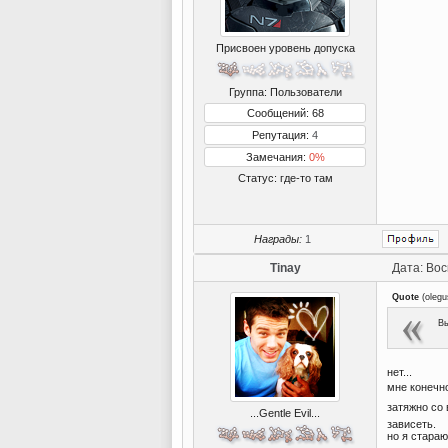
Присвоен уровень допуска
Группа: Пользователи
Сообщений: 68
Репутация:
4
Замечания:
0%
Статус:
где-то там
Награды:
1
Tinay
Дата: Вос
Quote
(
oleg
Вы
нет...
мне конечн
затяжно со
...Gentle Evil...
зависеть.
но я стараю