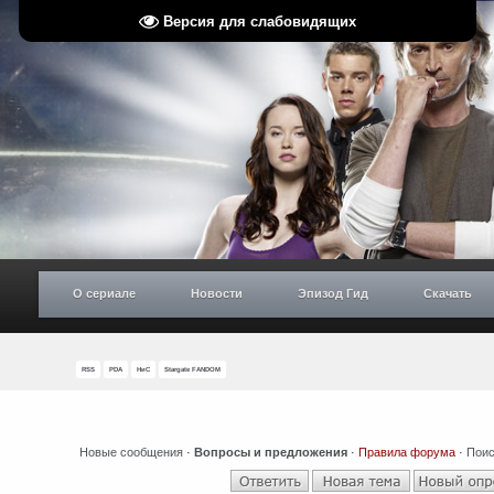
Версия для слабовидящих
О сериале
Новости
Эпизод Гид
Скачать
RSS
PDA
НиС
Stargate FANDOM
Новые сообщения
·
Вопросы и предложения
·
Правила форума
·
Поис