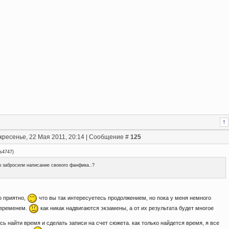
кресенье, 22 Мая 2011, 20:14 | Сообщение #
125
us4747
)
 забросили написание своеого фанфика..?
о приятно,
что вы так интересуетесь продолжением, но пока у меня немного
 временем.
как никак надвигаются экзамены, а от их результата будет многое
сь найти время и сделать записи на счет сюжета. как только найдется время, я все