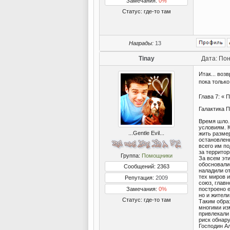
Замечания:
0%
Статус:
где-то там
Награды:
13
Tinay
Дата: Пон
Итак... воз
пока только
Глава 7: « 
Галактика П
Время шло.
условиям. К
...Gentle Evil...
жить разме
остановлен
всего им п
за территор
Группа:
Помощники
За всем эти
обосновалис
Сообщений: 2363
наладили о
тех миров и
Репутация:
2009
союз, глав
Замечания:
0%
построено е
но и жители
Статус:
где-то там
Таким образ
многими из
привлекали
риск обнар
Господин Ал