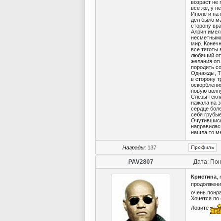
возраст не 
все же, у н
Иноле и на
дел было м
сторону вра
Алрин имел 
несметными
мир. Конечн
все тяготы
любящий от
желания отц
породить со
Однажды, Т
в сторону т
оскорбления
новую волну
Слезы текли
нажала на з
сердце боле
себя грубы
Очутившись
направилась
нашла то ме
Награды:
137
PAV2807
Дата: Пон
Кристина
,
продолжени
очень понр
Хочется по 
Ловите