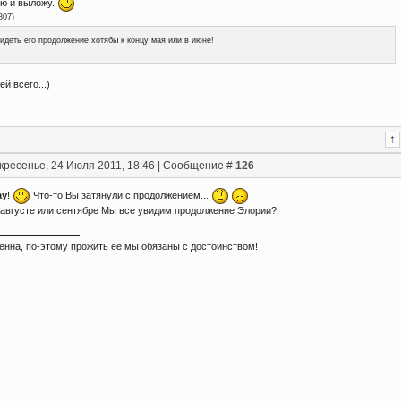
ю и выложу.
807
)
идеть его продолжение хотябы к концу мая или в июне!
ей всего...)
кресенье, 24 Июля 2011, 18:46 | Сообщение #
126
ay
!
Что-то Вы затянули с продолжением...
 августе или сентябре Мы все увидим продолжение Элории?
енна, по-этому прожить её мы обязаны с достоинством!