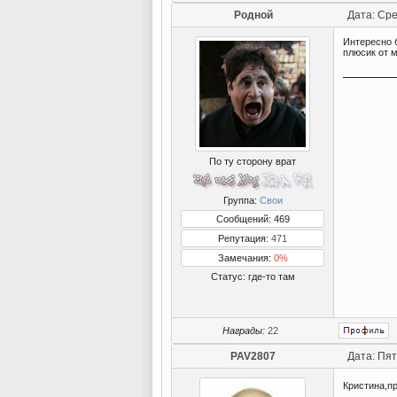
Родной
Дата: Сре
Интересно б
плюсик от м
По ту сторону врат
Группа:
Свои
Сообщений: 469
Репутация:
471
Замечания:
0%
Статус:
где-то там
Награды:
22
PAV2807
Дата: Пят
Кристина,п