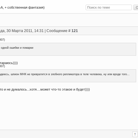
A, + собственная фантазия)
да, 30 Марта 2011, 14:31 | Сообщение #
121
807
)
 одной ошибки и помарки
тараюсь))))
807
)
деюсь, шпион МНК не превратится в злобного репликатора в теле человека, ну или вроде того...
-то и не думалось...хотя....может что-то этакое и будет))))