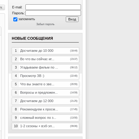
E-mail:
Пароль:
запомнить
Забыл пароль
НОВЫЕ СООБЩЕНИЯ
1
Досчитаем до 10 000
(18:44)
2
Во что вы сейчас иг...
(23:37)
3
Угадываем фильм по ...
(08:12)
4
Просмотр ЗВ :)
(22:40)
5
Что вы знаете о зве...
(20:55)
6
Вопросы и предложен...
(14:59)
7
Досчитаем до 12 000
(21:25)
8
Рекомендуем к просм...
(17:45)
9
сложный вопрос по з...
(13:50)
10
1-2 сезоны + вэб-эп...
(09:06)