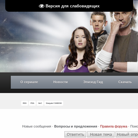
Версия для слабовидящих
О сериале
Новости
Эпизод Гид
Скачать
RSS
PDA
НиС
Stargate FANDOM
Новые сообщения
·
Вопросы и предложения
·
Правила форума
·
Поис