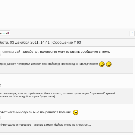
бота, 03 Декабря 2011, 14:41 | Сообщение #
63
м пополам
сайт заработал, наконец-то могу оставить сообщение в теме:
n
)
трин_Беккет, четвертая история про Майкла))) Превосходно! Молодчинка!!!
n
)
естно говоря, этих историй может быть столько, сколько существует "отражений" данной
альности. И в каждой история будет своя).
о этот частный случай мне понравился больше.
n
)
.И что самое интересное - мнение самого Майкла опять не спросили...