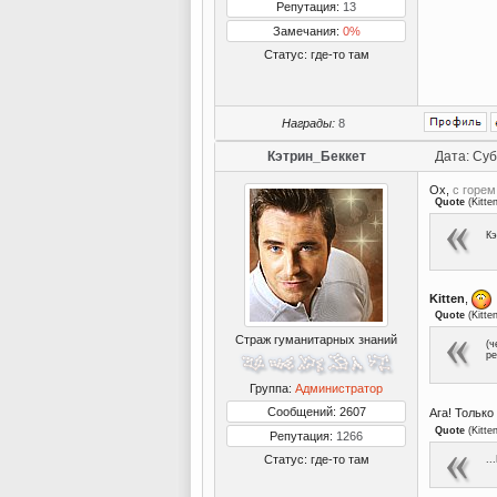
Репутация:
13
Замечания:
0%
Статус:
где-то там
Награды:
8
Кэтрин_Беккет
Дата: Суб
Ох,
с горе
Quote
(
Kitte
Кэ
Kitten
,
Quote
(
Kitte
Страж гуманитарных знаний
(ч
ре
Группа:
Администратор
Сообщений: 2607
Ага! Тольк
Quote
(
Kitte
Репутация:
1266
Статус:
где-то там
..