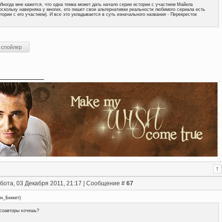
.Иногда мне кажется, что одна темка может дать начало серии истории с участием Майкла
оскольку наверняка у многих, кто пишет свои альтернативки реальности любимого сериала есть
тории с его участием). И все это укладывается в суть изначального названия - Перекресток
бота, 03 Декабря 2011, 21:17 | Сообщение #
67
ин_Беккет
)
соавторы хочешь?