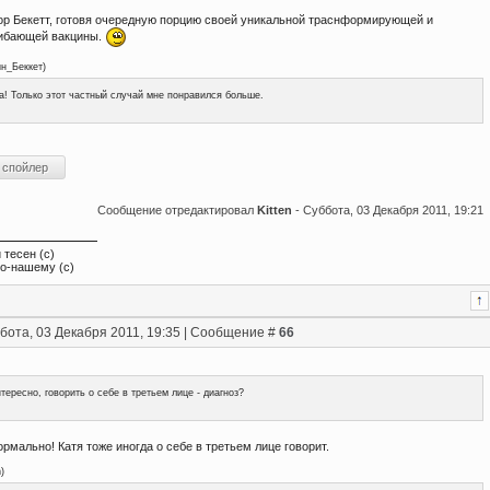
ор Бекетт, готовя очередную порцию своей уникальной траснформирующей и
ибающей вакцины.
ин_Беккет
)
а! Только этот частный случай мне понравился больше.
Сообщение отредактировал
Kitten
-
Суббота, 03 Декабря 2011, 19:21
 тесен (с)
по-нашему (с)
бота, 03 Декабря 2011, 19:35 | Сообщение #
66
тересно, говорить о себе в третьем лице - диагноз?
нормально! Катя тоже иногда о себе в третьем лице говорит.
n
)