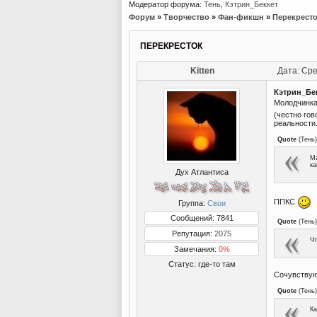
Модератор форума:
Тень
,
Кэтрин_Беккет
Форум
»
Творчество
»
Фан-фикшн
»
Перекрест
ПЕРЕКРЕСТОК
Kitten
Дата: Сре
Кэтрин_Бе
Молодчинка
(честно гов
реальности.
Quote
(
Тень
)
Ма
ка
Дух Атлантиса
ППКС
Группа:
Свои
Сообщений: 7841
Quote
(
Тень
)
Репутация:
2075
Чт
Замечания:
0%
Статус:
где-то там
Сочувствую
Quote
(
Тень
)
Ка