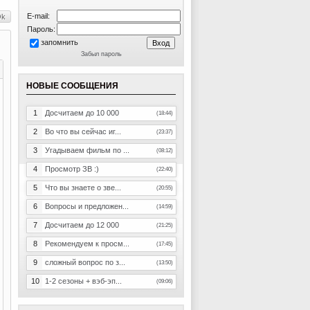
E-mail:
Пароль:
запомнить
Забыл пароль
НОВЫЕ СООБЩЕНИЯ
1
Досчитаем до 10 000
(18:44)
2
Во что вы сейчас иг...
(23:37)
3
Угадываем фильм по ...
(08:12)
4
Просмотр ЗВ :)
(22:40)
5
Что вы знаете о зве...
(20:55)
6
Вопросы и предложен...
(14:59)
7
Досчитаем до 12 000
(21:25)
8
Рекомендуем к просм...
(17:45)
9
сложный вопрос по з...
(13:50)
10
1-2 сезоны + вэб-эп...
(09:06)