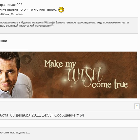
спрашивает???
н не против того, что я с ним творю.
a163rus_Oznobin
)
исоединяюсь к бурным овациям Kitten))) Замечательное произведение, жду продолжения, если
дет, развивай творческий потенциал)))))
иша!
бота, 03 Декабря 2011, 14:53 | Сообщение #
64
отрим мою подпись...