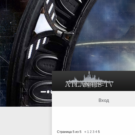
Вход
Страница
5
из
5
«
1
2
3
4
5