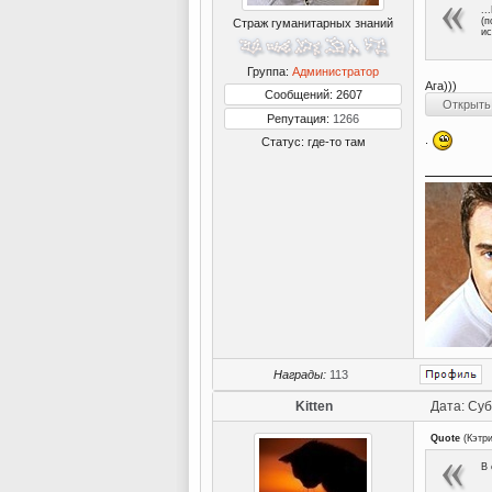
..
(п
Страж гуманитарных знаний
ис
Группа:
Администратор
Ага)))
Сообщений: 2607
Репутация:
1266
.
Статус:
где-то там
Награды:
113
Kitten
Дата: Суб
Quote
(
Кэтр
В 