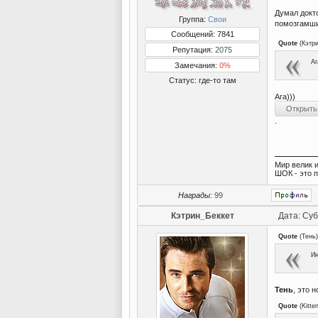
Думал докт
Группа:
Свои
помозгамш
Сообщений: 7841
Quote
(
Кэтр
Репутация:
2075
Аг
Замечания:
0%
Статус:
где-то там
Ага)))
.
Мир велик и
ШОК - это 
Награды:
99
Кэтрин_Беккет
Дата: Суб
Quote
(
Тень
)
Ин
Тень
, это 
Quote
(
Kitte