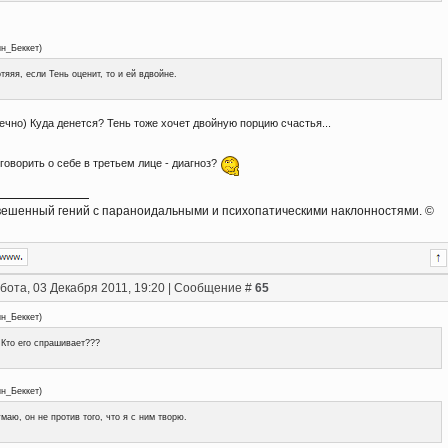
ин_Беккет
)
тяяя, если Тень оценит, то и ей вдвойне.
ечно) Куда денется? Тень тоже хочет двойную порцию счастья...
говорить о себе в третьем лице - диагноз?
ешенный гений с параноидальными и психопатическими наклонностями. ©
бота, 03 Декабря 2011, 19:20 | Сообщение #
65
ин_Беккет
)
 Кто его спрашивает???
ин_Беккет
)
маю, он не против того, что я с ним творю.