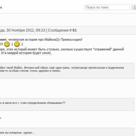
ок
да, 30 Ноября 2011, 09:23 | Сообщение #
61
ккет
, четвертая история про Майкла))) Превосходно!
!!!
:)
:)
оря, этих историй может быть столько, сколько существует "отражений" данной
 И в каждой история будет своя).
йкл такой Майкл. Интересный образ; ещё одна грань, потрясающе прописанная и выделенная
ким-то особым слогом, очень здорово и нежно.
о ж меня все с этим определением обламывают?!
.
кие вы коварные, однако...