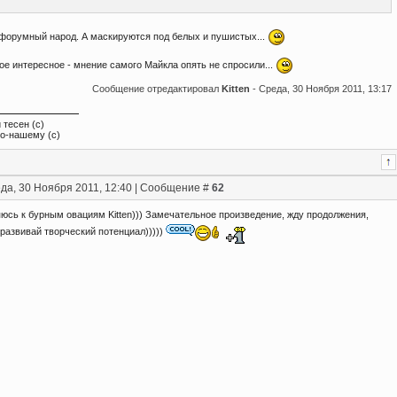
 форумный народ. А маскируются под белых и пушистых...
мое интересное - мнение самого Майкла опять не спросили...
Сообщение отредактировал
Kitten
-
Среда, 30 Ноября 2011, 13:17
 тесен (с)
по-нашему (с)
да, 30 Ноября 2011, 12:40 | Сообщение #
62
юсь к бурным овациям Kitten))) Замечательное произведение, жду продолжения,
 развивай творческий потенциал)))))