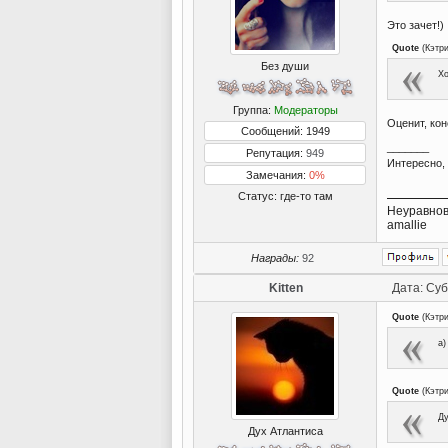
Это зачет!)
Quote
(
Кэтр
Без души
Хо
Группа:
Модераторы
Оценит, кон
Сообщений: 1949
_______
Репутация:
949
Интересно, 
Замечания:
0%
Статус:
где-то там
Неуравнов
amallie
Награды:
92
Kitten
Дата: Суб
Quote
(
Кэтр
а)
Quote
(
Кэтр
Ду
Дух Атлантиса