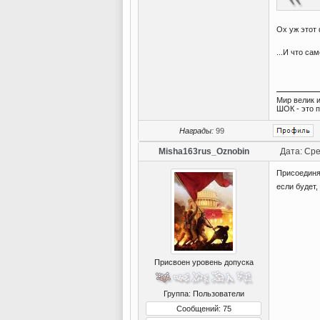
Ох уж этот
...И что са
Мир велик и
ШОК - это 
Награды:
99
Misha163rus_Oznobin
Дата: Сре
Присоединя
если будет,
Присвоен уровень допуска
Группа: Пользователи
Сообщений: 75