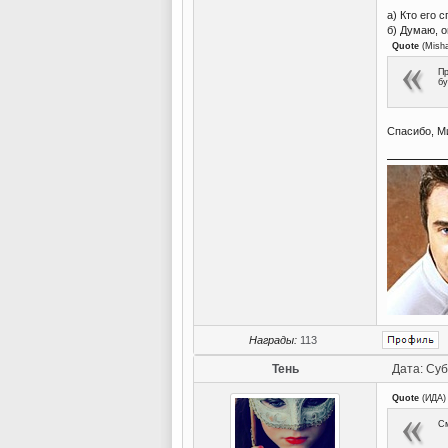
а) Кто его 
б) Думаю, о
Quote
(
Mish
Пр
бу
Спасибо, М
Награды:
113
Тень
Дата: Суб
Quote
(
ИДА
)
См