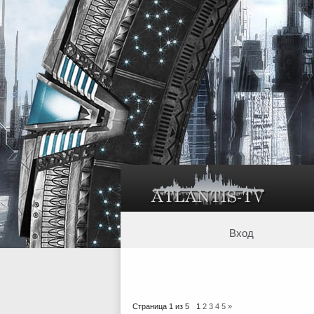
Вход
Страница
1
из
5
1
2
3
4
5
»