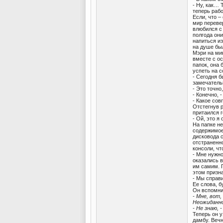
- Ну, как…
теперь рабо
Если, что –
мир переве
влюбился с 
полгода они
напиться из
на душе бы
Мэри на мин
вместе с ос
папок, она 
успеть на 
- Сегодня б
замечатель
- Это точно
- Конечно, 
- Какое сов
Отстегнув р
притаился г
- Ой, это я
На папке н
содержимое
дисковода с
отстраненно
консоли, чт
- Мне нужно
оказались в
им самим. Г
этом призна
- Мы справ
Ее слова, б
Он вспомнил
- Мне, вот
Неожиданно
- Не знаю, 
Теперь он у
дамбу. Вечн