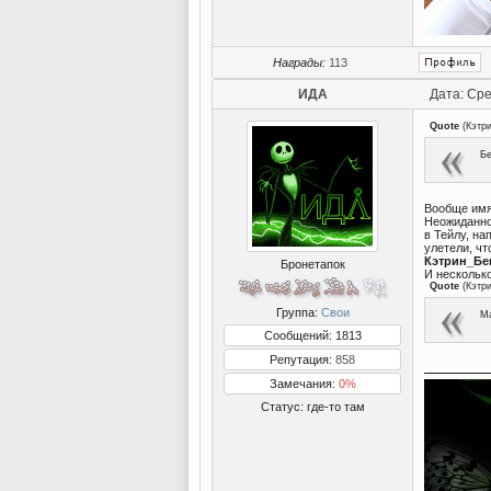
Награды:
113
ИДА
Дата: Сре
Quote
(
Кэтр
Бе
Вообще имя 
Неожиданно
в Тейлу, на
улетели, чт
Кэтрин_Бе
Бронетапок
И несколько
Quote
(
Кэтр
Группа:
Свои
Ма
Сообщений: 1813
Репутация:
858
Замечания:
0%
Статус:
где-то там