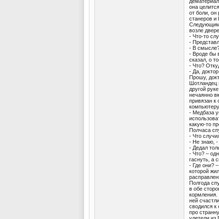
дематериали
она целится
от боли, он
станеров и 
Следующим 
возле двере
- Что-то сл
- Представ
- В смысле
- Вроде бы 
сказал, о т
- Что? Отку
- Да, докто
Прошу, док
Шотландец в
другой рук
нечаянно вк
привязан к 
компьютеру
- Медбаза у
использова
какую-то п
Полчаса спу
- Что случи
- Не знаю, 
- Дедал тол
- Что? – од
гаснуть, а 
- Где они? 
которой жил
расправлен
Полгода спу
в обе сторо
кормления.
ней счастл
сводился к
про странн
улетели из