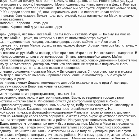
зует. Сейчас покажу. Выстрел! – крикнула она, целясь в пол. Ронон прикинул, куда
 и отошел в сторону. Неожиданно, Мэри подняла руку и выстрелила в Декса. Корчась
 рухнул на пол и потерял сознание. Несколько минут спустя, спрятав несколько зетов,
Р-90-х среди своих вещей, они направились дальше исполнять план побега.
пунктом был лазарет. Беккетт шел из столовой, когда наткнулся на Мэри, стоящую
й его кабинета.
училось? – спросил шотландец.
ляешь, Карсон, мой друг оказался вдруг…
?
врач, добрый, честный, веселый. Как ты мог? – сказала Мэри. – Почему ты мне не
ом, что Майкл – рейф, на котором вы испытывали твой ретро-вирус?
да… - удивился шотландец, открывая дверь своего кабинета. – А он знает?
р Беккетт, - ответил Майкл, услышав последнюю фразу. В руках Кенмора был станер. –
тор, проходите…
ыхватил из рук Майкла станер, сбив при этом Мэри с ног. Но, оказалось, напрасно. В
е Кенмор держал шприц с ретро-вирусом. В пылу завязавшейся драки, Майкл
олол препарат доктору - Карсон вскрикнул. Несколько ловких движений и Беккетт уже
стулу. Только теперь доктор заметил, что планшетник Мэри был подключен к его
. Мгновение спустя, на экране вышло оповещение.
спешно сохранена, - сказала Мэри. – Вы сидите здесь. Я посмотрю, как мы можем
ть Дедал. Как что-то выясню – пришлю сообщение на компьютер, - она открыла
рограмму и ушла…
стя весь экипаж Дедала, неожиданно для себя оказался в зале врат Атлантиды.
лось? – спросила Вейр, выскочив из кабинета.
- ответил Колдвелл.
ько что ушел в гиперпространство, - сказал Чак.
новременно воскликнули доктор и полковник. Вдруг, освещение в городе стало
системы – отключаться. Мгновение спустя до контрольной добрался Ронон.
– кричал сатедианец. Разобравшись в чем дело, Вейр приказала открыть квартиру, в
и Майкл и Мэри. Казалось, ее хозяева просто выбежали на минуту. На
ной кровати лежали фотографии «родителей» Майкла и та самая папка с дисками.
стя на Атлантиду через врата вернулся Беккетт. Ретро-вирус действовал безотказно
ны - за это время он стал похож на рейфа. На руке даже появилась присоска для
 Единственное, что нашли при нем – была видеозапись. Майкл и Мэри выглядели на
ивыми. Еще бы. Теперь они стали действительно свободны. Смысл их сообщения
 одному – не ищите нас. Больше атлантийцы их не видели. Доходили разные слухи
ую армию гибридов, которая уничтожала рейфов. Но, к тому времени, атлантийцы уже
 Пегаса на своем огромном корабле-городе… Медикам удалось вернуть Беккетту