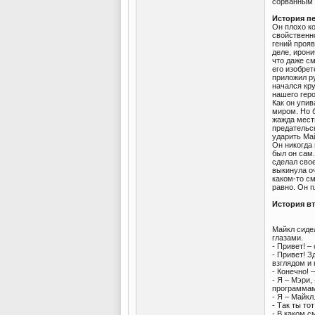
сорванным
История пе
Он плохо ко
свойственно
гений прояв
деле, ирони
что даже см
его изобрет
приложил ру
начался кру
нашего геро
Как он упив
миром. Но б
жажда мести
предательс
ударить Ма
Он никогда 
был он сам.
сделал свое
выкинула оч
каком-то см
равно. Он п
История вт
Майкл сиде
глазами.
- Привет! –
- Привет! 
взглядом и 
- Конечно! 
- Я – Мэри,
программам
- Я – Майкл
- Так ты то
- В каком 