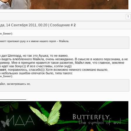
да, 14 Сентября 2011, 00:20 | Сообщение #
2
ин_Беккет
)
ккетт приложил руку и к имени нашего героя – Майкла.
дал Шеппард, но так это Аушка, то не важно.
 видеть влюбленного Майкла, очень неожиданно. В смысле в нового персонажа, а не
пример. Мне в принципе нравится такое развитие, Майкл жив, что главное, земляне
о идет как бонус)) И все счастливы, хэппи-энд))
ккет
, понравилось, спасибо))) Хотя возможно немного скомкано вышло.
 небольших ошибок-опечаток было, типа такого:
ин_Беккет
)
йкл, засмотревшись ее,