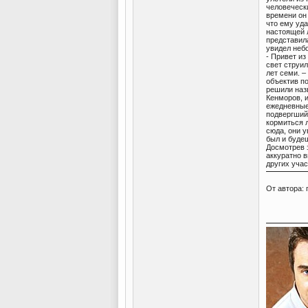
человечески
времени он 
что ему уда
настоящей л
представил
увидел небо
- Привет из
свет струил
лет семи. –
объектив п
решили назв
Кенморов, 
ежедневные
подвергший
кормиться 
сюда, они 
был и буде
Досмотрев з
аккуратно 
других уча
От автора: 