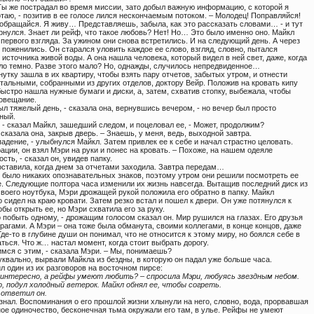
 Ты же пострадал во время миссии, зато добыл важную информацию, с которой я
таю, - позитив в ее голосе лился нескончаемым потоком. – Молодец! Поправляйся!
 обращайся. Я живу… Представляешь, забыла, как это рассказать словами… - и тут
рнулся. Знает ли рейф, что такое любовь? Нет! Но… Это было именно оно. Майкл
первого взгляда. За ужином они снова встретились. И на следующий день. А через
 поженились. Он старался уловить каждое ее слово, взгляд, словно, пытался
 источника живой воды. А она нашла человека, который видел в ней свет, даже, когда
ло темно. Разве этого мало? Но, однажды, случилось непредвиденное…
утку зашла в их квартиру, чтобы взять пару отчетов, забытых утром, и отнести
тальными, собранными из других отделов, доктору Вейр. Положив на кровать кипу
быстро нашла нужные бумаги и диски, а, затем, схватив стопку, выбежала, чтобы
совещание.
ыл тяжелый день, - сказала она, вернувшись вечером, - но вечер был просто
ный.
, - сказал Майкл, зашедший следом, и поцеловал ее, - Может, продолжим?
- сказала она, закрыв дверь. – Знаешь, у меня, ведь, выходной завтра.
падение, - улыбнулся Майкл. Затем привлек ее к себе и начал страстно целовать.
ации, он взял Мэри на руки и понес на кровать. – Похоже, на нашем одеяле
ость, - сказал он, увидев папку.
 оставила, когда днем за отчетами заходила. Завтра передам…
е было никаких опознавательных знаков, поэтому утром они решили посмотреть ее
. Следующие полтора часа изменили их жизнь навсегда. Вытащив последний диск из
воего ноутбука, Мэри дрожащей рукой положила его обратно в папку. Майкл
 сидел на краю кровати. Затем резко встал и пошел к двери. Он уже потянулся к
обы открыть ее, но Мэри схватила его за руку.
 побыть одному, - дрожащим голосом сказал он. Мир рушился на глазах. Его друзья
рагами. А Мэри – она тоже была обманута, своими коллегами, в конце концов, даже
де-то в глубине души он понимал, что не относится к этому миру, но боялся себе в
ться. Что ж… настал момент, когда стоит выбрать дорогу.
имся с этим, - сказала Мэри. – Мы, понимаешь?
уквально, вырвали Майкла из бездны, в которую он падал уже больше часа.
 один из их разговоров на восточном пирсе:
, интересно, а рейфы умеют любить? – спросила Мэри, любуясь звездным небом.
, подул холодный ветерок. Майкл обнял ее, чтобы согреть.
- ответил он.
знал. Воспоминания о его прошлой жизни хлынули на него, словно, вода, прорвавшая
ое одиночество, бесконечная тьма окружали его там, в улье. Рейфы не умеют