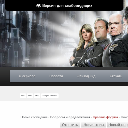
Версия для слабовидящих
О сериале
Новости
Эпизод Гид
Скачать
RSS
PDA
НиС
Stargate FANDOM
Новые сообщения
·
Вопросы и предложения
·
Правила форума
·
Поис