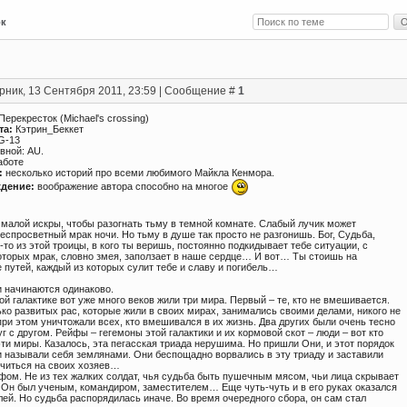
ок
рник, 13 Сентября 2011, 23:59 | Сообщение #
1
Перекресток (Michael's crossing)
та:
Кэтрин_Беккет
G-13
вной: AU.
аботе
:
несколько историй про всеми любимого Майкла Кенмора.
дение:
воображение автора способно на многое
 малой искры, чтобы разогнать тьму в темной комнате. Слабый лучик может
еспросветный мрак ночи. Но тьму в душе так просто не разгонишь. Бог, Судьба,
-то из этой троицы, в кого ты веришь, постоянно подкидывает тебе ситуации, с
торых мрак, словно змея, заползает в наше сердце… И вот… Ты стоишь на
 путей, каждый из которых сулит тебе и славу и погибель…
и начинаются одинаково.
ой галактике вот уже много веков жили три мира. Первый – те, кто не вмешивается.
ко развитых рас, которые жили в своих мирах, занимались своими делами, никого не
 при этом уничтожали всех, кто вмешивался в их жизнь. Два других были очень тесно
г с другом. Рейфы – гегемоны этой галактики и их кормовой скот – люди – вот кто
ти миры. Казалось, эта пегасская триада нерушима. Но пришли Они, и этот порядок
и называли себя землянами. Они беспощадно ворвались в эту триаду и заставили
лчиться на своих хозяев…
фом. Не из тех жалких солдат, чья судьба быть пушечным мясом, чьи лица скрывает
! Он был ученым, командиром, заместителем… Еще чуть-чуть и в его руках оказался
ей. Но судьба распорядилась иначе. Во время очередного сбора, он сам стал