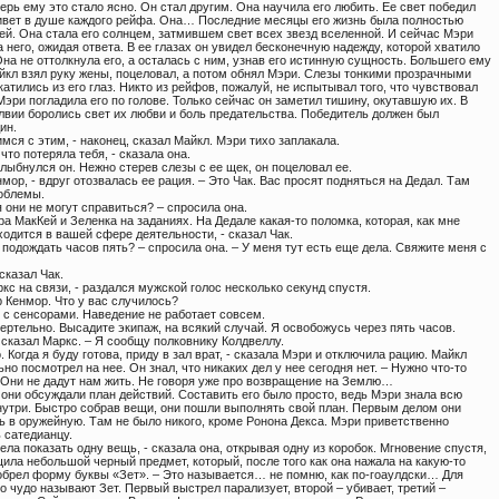
ерь ему это стало ясно. Он стал другим. Она научила его любить. Ее свет победил
живет в душе каждого рейфа. Она… Последние месяцы его жизнь была полностью
ей. Она стала его солнцем, затмившем свет всех звезд вселенной. И сейчас Мэри
 него, ожидая ответа. В ее глазах он увидел бесконечную надежду, которой хватило
на не оттолкнула его, а осталась с ним, узнав его истинную сущность. Большего ему
айкл взял руку жены, поцеловал, а потом обнял Мэри. Слезы тонкими прозрачными
атились из его глаз. Никто из рейфов, пожалуй, не испытывал того, что чувствовал
Мэри погладила его по голове. Только сейчас он заметил тишину, окутавшую их. В
лвии боролись свет их любви и боль предательства. Победитель должен был
ин.
мся с этим, - наконец, сказал Майкл. Мэри тихо заплакала.
 что потеряла тебя, - сказала она.
 улыбнулся он. Нежно стерев слезы с ее щек, он поцеловал ее.
нмор, - вдруг отозвалась ее рация. – Это Чак. Вас просят подняться на Дедал. Там
роблемы.
я они не могут справиться? – спросила она.
ора МакКей и Зеленка на заданиях. На Дедале какая-то поломка, которая, как мне
ходится в вашей сфере деятельности, - сказал Чак.
 подождать часов пять? – спросила она. – У меня тут есть еще дела. Свяжите меня с
 сказал Чак.
кс на связи, - раздался мужской голос несколько секунд спустя.
р Кенмор. Что у вас случилось?
 с сенсорами. Наведение не работает совсем.
мертельно. Высадите экипаж, на всякий случай. Я освобожусь через пять часов.
- сказал Маркс. – Я сообщу полковнику Колдвеллу.
. Когда я буду готова, приду в зал врат, - сказала Мэри и отключила рацию. Майкл
но посмотрел на нее. Он знал, что никаких дел у нее сегодня нет. – Нужно что-то
 Они не дадут нам жить. Не говоря уже про возвращение на Землю…
они обсуждали план действий. Составить его было просто, ведь Мэри знала всю
нутри. Быстро собрав вещи, они пошли выполнять свой план. Первым делом они
ь в оружейную. Там не было никого, кроме Ронона Декса. Мэри приветственно
 сатедианцу.
тела показать одну вещь, - сказала она, открывая одну из коробок. Мгновение спустя,
ила небольшой черный предмет, который, после того как она нажала на какую-то
иобрел форму буквы «Зет». – Это называется… не помню, как по-гоаулдски… Для
о чудо называют Зет. Первый выстрел парализует, второй – убивает, третий –