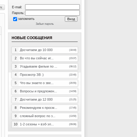
E-mail:
Пароль:
запомнить
Забыл пароль
НОВЫЕ СООБЩЕНИЯ
1
Досчитаем до 10 000
(18:44)
2
Во что вы сейчас иг...
(23:37)
3
Угадываем фильм по ...
(08:12)
4
Просмотр ЗВ :)
(22:40)
5
Что вы знаете о зве...
(20:55)
6
Вопросы и предложен...
(14:59)
7
Досчитаем до 12 000
(21:25)
8
Рекомендуем к просм...
(17:45)
9
сложный вопрос по з...
(13:50)
10
1-2 сезоны + вэб-эп...
(09:06)