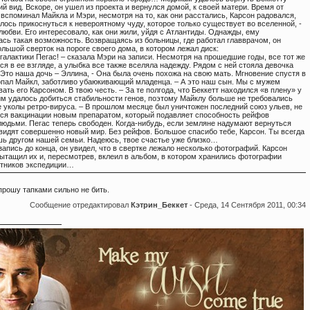
й вид. Вскоре, он ушел из проекта и вернулся домой, к своей матери. Время от
вспоминал Майкла и Мэри, несмотря на то, как они расстались, Карсон радовался,
лось прикоснуться к невероятному чуду, которое только существует во вселенной, -
юбви. Его интересовало, как они жили, уйдя с Атлантиды. Однажды, ему
ась такая возможность. Возвращаясь из больницы, где работал главврачом, он
льшой сверток на пороге своего дома, в котором лежал диск:
 галактики Пегас! – сказала Мэри на записи. Несмотря на прошедшие годы, все тот же
ся в ее взгляде, а улыбка все также вселяла надежду. Рядом с ней стояла девочка
 Это наша дочь – Эллина, - Она была очень похожа на свою мать. Мгновение спустя в
опал Майкл, заботливо убаюкивающий младенца. – А это наш сын. Мы с мужем
ать его Карсоном. В твою честь. – За те полгода, что Беккетт находился «в плену» у
им удалось добиться стабильности генов, поэтому Майклу больше не требовались
 уколы ретро-вируса. – В прошлом месяце был уничтожен последний союз ульев, не
ся вакцинации новым препаратом, который подавляет способность рейфов
людьми. Пегас теперь свободен. Когда-нибудь, если земляне надумают вернуться
увидят совершенно новый мир. Без рейфов. Большое спасибо тебе, Карсон. Ты всегда
шь другом нашей семьи. Надеюсь, твое счастье уже близко…
апись до конца, он увидел, что в свертке лежало несколько фотографий. Карсон
вытащил их и, пересмотрев, вклеил в альбом, в котором хранились фотографии
стников экспедиции…
прошу тапками сильно не бить.
Сообщение отредактировал
Кэтрин_Беккет
-
Среда, 14 Сентября 2011, 00:34