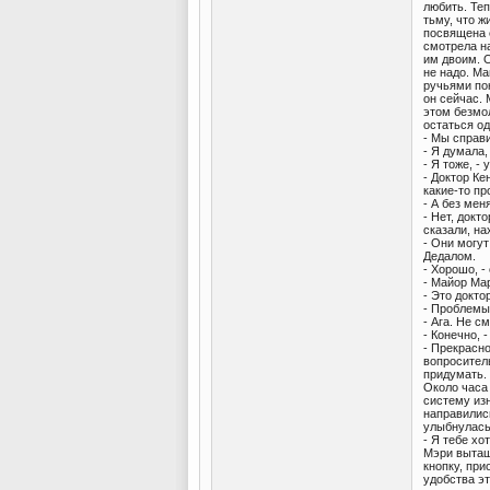
любить. Теп
тьму, что 
посвящена 
смотрела на
им двоим. О
не надо. М
ручьями пок
он сейчас. 
этом безмо
остаться од
- Мы справи
- Я думала,
- Я тоже, -
- Доктор Ке
какие-то п
- А без мен
- Нет, докт
сказали, на
- Они могут
Дедалом.
- Хорошо, -
- Майор Мар
- Это докто
- Проблемы
- Ага. Не с
- Конечно, 
- Прекрасно
вопроситель
придумать.
Около часа 
систему из
направилис
улыбнулась
- Я тебе хо
Мэри вытащ
кнопку, пр
удобства эт