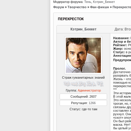
Модератор форума:
Тень
,
Кэтрин_Беккет
Форум
»
Творчество
»
Фан-фикшн
»
Перекрест
ПЕРЕКРЕСТОК
Кэтрин_Беккет
Дата: Вто
Название:
Автор и бе
Рейтинг:
P
Жанр:
осно
Статус:
в р
Аннотация
Предупреж
Пролог.
Достаточно
разорвать б
Страж гуманитарных знаний
Жизнь – кто
помощью ко
перекрестке
***
Группа:
Администратор
Эти истори
Сообщений: 2607
В этой жалк
Это несколь
Репутация:
1266
трогая, но,
связаны дру
Статус:
где-то там
составлял э
рухнул. Он
«скот» опо
Он был рей
маска. Нет
бы целый ул