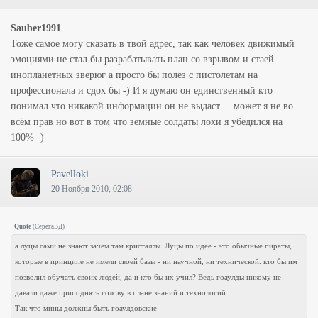
Sauber1991
Тоже самое могу сказать в твой адрес, так как человек движимый
эмоциями не стал бы разрабатывать план со взрывом и стаей
инопланетных зверюг а просто бы полез с пистолетам на
профессионала и сдох бы -) И я думаю он единственный кто
понимал что никакой информации он не выдаст.... может я не во
всём прав но вот в том что земные солдаты лохи я убедился на
100% -)
Pavelloki
20 Ноября 2010, 02:08
Quote
(
СерегаВД
)
а луцы сами не знают зачем там кристаллы. Луцы по идее - это обычные пираты,
которые в принципе не имели своей базы - ни научной, ни технической. кто бы им
позволил обучать своих людей, да и кто бы их учил? Ведь гоаулды никому не
давали даже приподнять голову в плане знаний и технологий.
Так что мины должны быть гоаулдовские