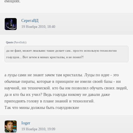
емоциях.
СерегаВД
19 Ноября 2010, 18:40
Quote
(
Pavelloki
)
да не факт, может люальянс такие делает сам.. просто использую технологии
гоаулдов... Вот зачем в минах кристаллы, я не понял?!
а луцы сами не знают зачем там кристаллы. Луцы по идее - это
обычные пираты, которые в принципе не имели своей базы - ни
научной, ни технической. кто бы им позволил обучать своих людей,
да и кто бы их учил? Ведь гоаулды никому не давали даже
приподнять голову в плане знаний и технологий.
Так что мины должны быть гоаулдовские
Ioger
19 Ноября 2010, 19:09