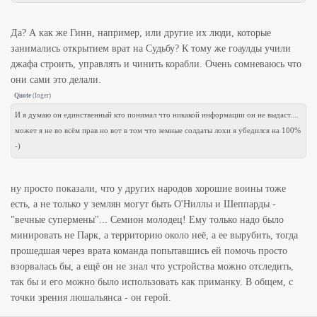
Да? А как же Гинн, например, или другие их люди, которые
занимались открытием врат на Судьбу? К тому же гоаулды учили
джафа строить, управлять и чинить корабли. Очень сомневаюсь что
они сами это делали.
Quote
(
Ioger
)
И я думаю он единственный кто понимал что никакой информации он не выдаст....
может я не во всём прав но вот в том что земные солдаты лохи я убедился на 100%
-)
ну просто показали, что у других народов хорошие воины тоже
есть, а не только у землян могут быть О'Ниллы и Шеппарды -
"вечные супермены"... Семион молодец! Ему только надо было
минировать не Парк, а территорию около неё, а ее вырубить, тогда
прошедшая через врата команда попытавшись ей помочь просто
взорвалась бы, а ещё он не знал что устройства можно отследить,
так бы и его можно было использовать как приманку. В общем, с
точки зрения люшальянса - он герой.