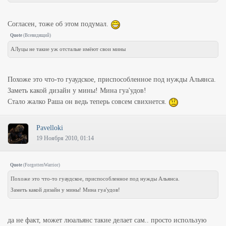
Согласен, тоже об этом подумал.
Quote
(
Всевидящий
)
АЛуцы не такие уж отсталые имёют свои мины
Похоже это что-то гуаудское, приспособленное под нужды Альянса.
Заметь какой дизайн у мины! Мина гуа'удов!
Стало жалко Раша он ведь теперь совсем свихнется.
Pavelloki
19 Ноября 2010, 01:14
Quote
(
ForgottenWarrior
)
Похоже это что-то гуаудское, приспособленное под нужды Альянса.
Заметь какой дизайн у мины! Мина гуа'удов!
да не факт, может люальянс такие делает сам.. просто использую