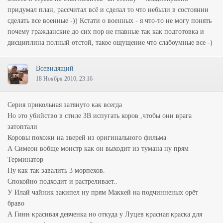
придумал план, рассчитал всё и сделал то что небыли в состоянии
сделать все военные -)) Кстати о военных - я что-то не могу понять
почему гражданские до сих пор не главные так как подготовка и
дисциплина полный отстой, такое ощущение что слабоумные все -)
Всевидящий
18 Ноября 2010, 23:16
Серия прикольная затянуто как всегда
Но это убийство в стиле ЗВ испугать коров ,чтобы они врага
затоптали
Коровы похожи на зверей из оригинального фильма
А Симеон вобще монстр как он выходит из тумана ну прям
Терминатор
Ну как так завалить 3 морпехов.
Спокойно подходит и растреливает..
У Илай чайник закипел ну прям Маккей на подчинненых орёт
браво
А Гинн красивая девченка но откуда у Луцев красная краска для