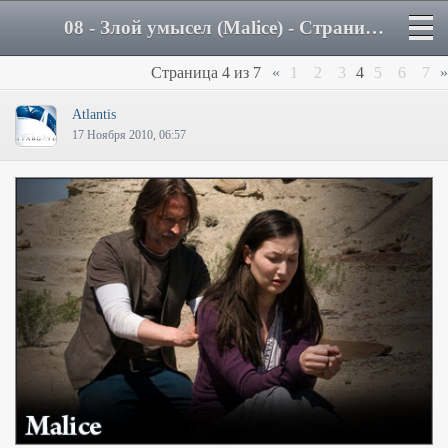
08 - Злой умысел (Malice) - Страница 4 - Форум
Страница
4
из
7
«
1
2
3
4
5
6
7
»
Atlantis
17 Ноября 2010, 06:57