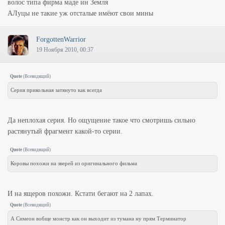
волос типа фирма маде ин Земля
АЛуцы не такие уж отсталые имёют свои мины
ForgottenWarrior
19 Ноября 2010, 00:37
Quote
(
Всевидящий
)
Серия прикольная затянуто как всегда
Да неплохая серия. Но ощущение такое что смотришь сильно
растянутый фрагмент какой-то серии.
Quote
(
Всевидящий
)
Коровы похожи на зверей из оригинального фильма
И на ящеров похожи. Кстати бегают на 2 лапах.
Quote
(
Всевидящий
)
А Симеон вобще монстр как он выходит из тумана ну прям Терминатор