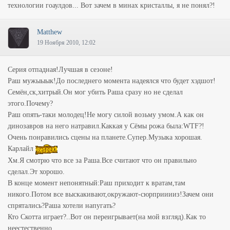
технологии гоаулдов... Вот зачем в минах кристаллы, я не понял?!
Matthew
19 Ноября 2010, 12:02
Серия отпадная!Лучшая в сезоне!
Раш мужыыык!До последнего момента надеялся что будет хэдшот!
Семён,ск,хитрый.Он мог убить Раша сразу но не сделал
этого.Почему?
Раш опять-таки молодец!Не могу силой возьму умом.А как он
динозавров на него натравил.Каккая у Сёмы рожа была:WTF?!
Очень понравились сцены на планете.Супер.Музыка хорошая.
Карлайл
Хм.Я смотрю что все за Раша.Все считают что он правильно
сделал.Эт хорошо.
В конце момент непонятный:Раш приходит к вратам,там
никого.Потом все выскакивают,окружают-сюрприиииз!Зачем они
спрятались?Раша хотели напугать?
Кто Скотта играет?..Вот он переигрывает(на мой взгляд).Как то
неестественно.