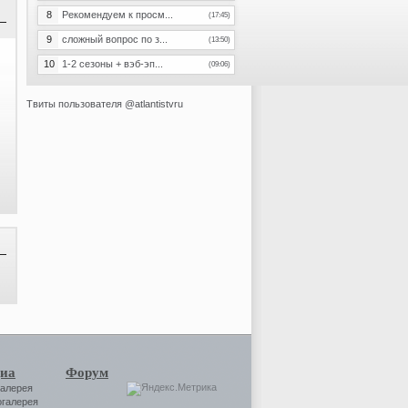
8
Рекомендуем к просм...
(17:45)
9
сложный вопрос по з...
(13:50)
10
1-2 сезоны + вэб-эп...
(09:06)
Твиты пользователя @atlantistvru
иа
Форум
галерея
огалерея