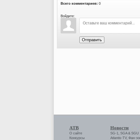
Всего комментариев:
0
Войдите:
Отправить
АТВ
Новости
О сайте
SG-1
,
SGA
&
SGU
Конкурсы
Atlantis-TV
,
Фан-зо