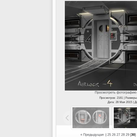
Просмотреть фотографию 
Просмотров: 2161 | Размеры
Дата: 28 Мая 2015 | 
« Предыдущая
|
25
26
27
28
29
[
30
]