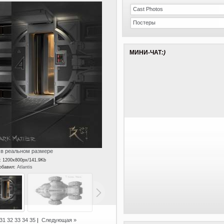
Cast Photos
Постеры
МИНИ-ЧАТ
:)
в реальном размере
: 1200x800px/141.9Kb
Добавил:
Atlantis
31
32
33
34
35
|
Следующая »