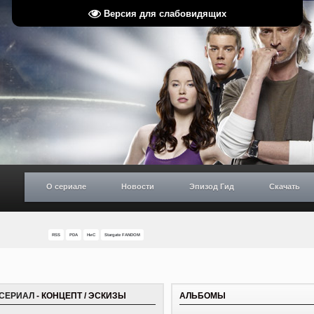
Версия для слабовидящих
О сериале
Новости
Эпизод Гид
Скачать
RSS
PDA
НиС
Stargate FANDOM
ЕСЕРИАЛ
- КОНЦЕПТ / ЭСКИЗЫ
АЛЬБОМЫ