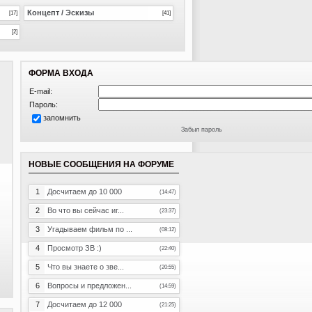
Концепт / Эскизы
[17]
[41]
[2]
ФОРМА ВХОДА
E-mail:
Пароль:
запомнить
Забыл пароль
НОВЫЕ СООБЩЕНИЯ НА ФОРУМЕ
1
Досчитаем до 10 000
(14:47)
2
Во что вы сейчас иг...
(23:37)
3
Угадываем фильм по ...
(08:12)
4
Просмотр ЗВ :)
(22:40)
5
Что вы знаете о зве...
(20:55)
6
Вопросы и предложен...
(14:59)
7
Досчитаем до 12 000
(21:25)