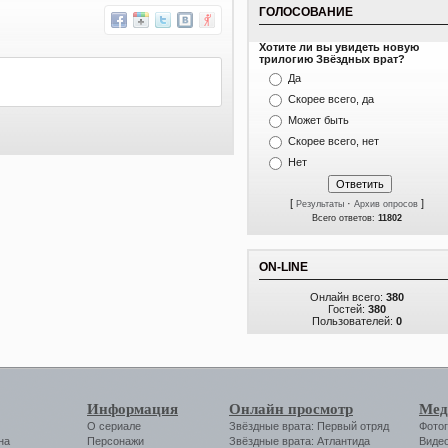
ГОЛОСОВАНИЕ
Хотите ли вы увидеть новую
трилогию Звёздных врат?
Да
Скорее всего, да
Может быть
Скорее всего, нет
Нет
[
·
]
Результаты
Архив опросов
Всего ответов:
11802
ON-LINE
Онлайн всего:
380
Гостей:
380
Пользователей:
0
Информация
Онлайн просмотр
Мед
О сериале
Звёздные врата: Первый отряд
Фото
на
Персонажи
Звёздные врата: Атлантида
Виде