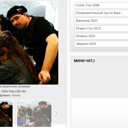
Comic-Con 2008
Ознакомительный тур по Ванкуверу
Ванкувер 2010
Dragon Con 2013
Юникон 2015
Эврикон 2015
МИНИ-ЧАТ
:)
в реальном размере
: 1100x733px/239.1Kb
| Добавил:
Atlantis