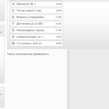
4
Просмотр ЗВ :)
(22:40)
5
Что вы знаете о зве...
(20:55)
6
Вопросы и предложен...
(14:59)
7
Досчитаем до 12 000
(21:25)
8
Рекомендуем к просм...
(17:45)
9
сложный вопрос по з...
(13:50)
10
1-2 сезоны + вэб-эп...
(09:06)
Твиты пользователя @atlantistvru