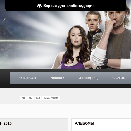
Версия для слабовидящих
О сериале
Новости
Эпизод Гид
Скачать
RSS
PDA
НиС
Stargate FANDOM
Н 2015
АЛЬБОМЫ