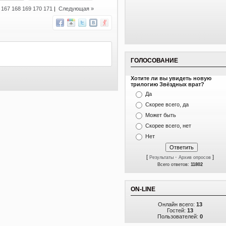
]
167
168
169
170
171
|
Следующая »
ГОЛОСОВАНИЕ
Хотите ли вы увидеть новую
трилогию Звёздных врат?
Да
Скорее всего, да
Может быть
Скорее всего, нет
Нет
[
·
]
Результаты
Архив опросов
Всего ответов:
11802
ON-LINE
Онлайн всего:
13
Гостей:
13
Пользователей:
0