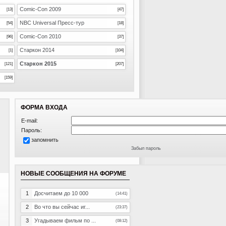
Comic-Con 2009
[13]
[47]
NBC Universal Пресс-тур
[54]
[18]
Comic-Con 2010
[96]
[37]
Старкон 2014
[1]
[104]
Старкон 2015
[121]
[207]
[159]
ФОРМА ВХОДА
E-mail:
Пароль:
запомнить
Забыл пароль
НОВЫЕ СООБЩЕНИЯ НА ФОРУМЕ
1
Досчитаем до 10 000
(14:41)
2
Во что вы сейчас иг...
(23:37)
3
Угадываем фильм по ...
(08:12)