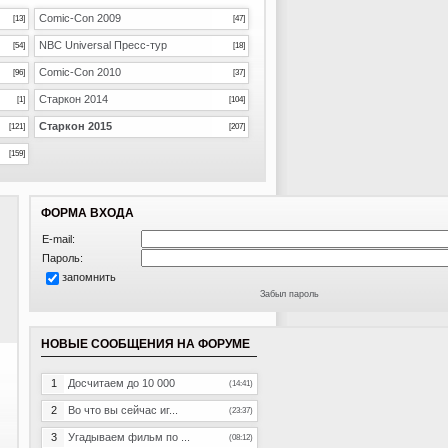
Comic-Con 2009
[13]
[47]
NBC Universal Пресс-тур
[54]
[18]
Comic-Con 2010
[96]
[37]
Старкон 2014
[1]
[104]
Старкон 2015
[121]
[207]
[159]
ФОРМА ВХОДА
E-mail:
Пароль:
запомнить
Забыл пароль
НОВЫЕ СООБЩЕНИЯ НА ФОРУМЕ
1
Досчитаем до 10 000
(14:41)
2
Во что вы сейчас иг...
(23:37)
3
Угадываем фильм по ...
(08:12)