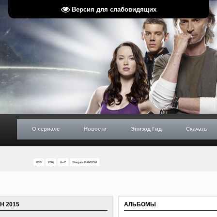
Версия для слабовидящих
О сериале
Новости
Эпизод Гид
Скачать
RSS
PDA
НиС
Stargate FANDOM
Н 2015
АЛЬБОМЫ