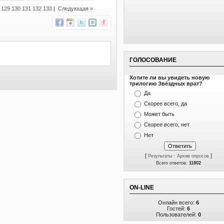
]
129
130
131
132
133
|
Следующая »
ГОЛОСОВАНИЕ
Хотите ли вы увидеть новую
трилогию Звёздных врат?
Да
Скорее всего, да
Может быть
Скорее всего, нет
Нет
[
·
]
Результаты
Архив опросов
Всего ответов:
11802
ON-LINE
Онлайн всего:
6
Гостей:
6
Пользователей:
0