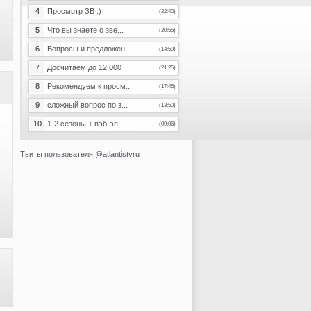
4
Просмотр ЗВ :)
(22:40)
5
Что вы знаете о зве...
(20:55)
6
Вопросы и предложен...
(14:59)
7
Досчитаем до 12 000
(21:25)
8
Рекомендуем к просм...
(17:45)
9
сложный вопрос по з...
(13:50)
10
1-2 сезоны + вэб-эп...
(09:06)
Твиты пользователя @atlantistvru