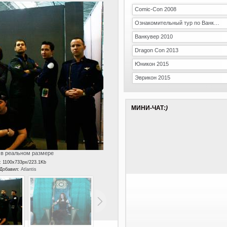
Comic-Con 2008
Ознакомительный тур по Ванкуверу
Ванкувер 2010
Dragon Con 2013
Юникон 2015
Эврикон 2015
МИНИ-ЧАТ
:)
в реальном размере
: 1100x733px/223.1Kb
| Добавил:
Atlantis