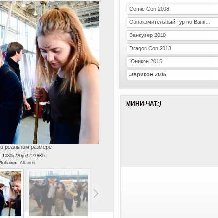
Comic-Con 2008
Ознакомительный тур по Ванкуверу
Ванкувер 2010
Dragon Con 2013
Юникон 2015
Эврикон 2015
МИНИ-ЧАТ
:)
в реальном размере
: 1080x720px/219.8Kb
 Добавил:
Atlantis