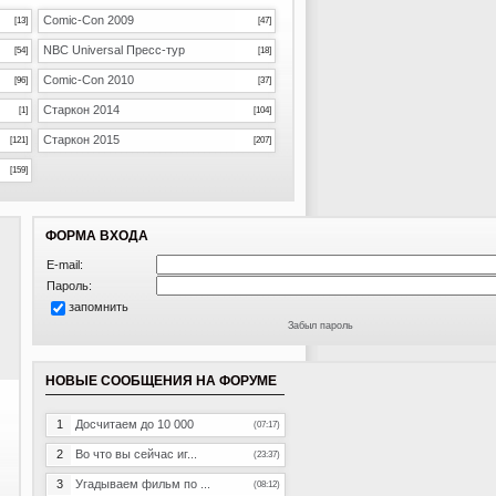
Comic-Con 2009
[13]
[47]
NBC Universal Пресс-тур
[54]
[18]
Comic-Con 2010
[96]
[37]
Старкон 2014
[1]
[104]
Старкон 2015
[121]
[207]
[159]
ФОРМА ВХОДА
E-mail:
Пароль:
запомнить
Забыл пароль
НОВЫЕ СООБЩЕНИЯ НА ФОРУМЕ
1
Досчитаем до 10 000
(07:17)
2
Во что вы сейчас иг...
(23:37)
3
Угадываем фильм по ...
(08:12)