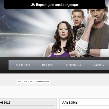
Версия для слабовидящих
О сериале
Новости
Эпизод Гид
Скачать
RSS
PDA
НиС
Stargate FANDOM
Н 2015
АЛЬБОМЫ