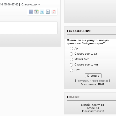
44
45
46
47
48
|
Следующая »
ГОЛОСОВАНИЕ
Хотите ли вы увидеть новую
трилогию Звёздных врат?
Да
Скорее всего, да
Может быть
Скорее всего, нет
Нет
[
·
]
Результаты
Архив опросов
Всего ответов:
11802
ON-LINE
Онлайн всего:
14
Гостей:
14
Пользователей:
0