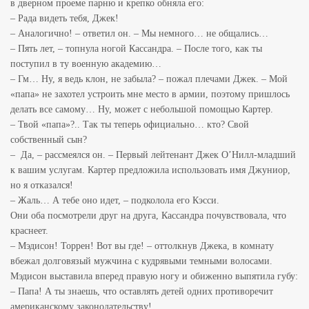
в дверном проеме парню и крепко обняла его:
– Рада видеть тебя, Джек!
– Аналогично! – ответил он. – Мы немного… не общались…
– Пять лет, – топнула ногой Кассандра. – После того, как ты
поступил в ту военную академию…
– Гм… Ну, я ведь клон, не забыла? – пожал плечами Джек. – Мой
«папа» не захотел устроить мне место в армии, поэтому пришлось
делать все самому… Ну, может с небольшой помощью Картер.
– Твой «папа»?.. Так ты теперь официально… кто? Свой
собственный сын?
– Да, – рассмеялся он. – Первый лейтенант Джек О’Нилл-младший
к вашим услугам. Картер предложила использовать имя Джуниор,
но я отказался!
– Жаль… А тебе оно идет, – подколола его Кэсси.
Они оба посмотрели друг на друга, Кассандра почувствовала, что
краснеет.
– Мэдисон! Торрен! Вот вы где! – оттолкнув Джека, в комнату
вбежал долговязый мужчина с кудрявыми темными волосами.
Мэдисон выставила вперед правую ногу и обиженно выпятила губу:
– Папа! А ты знаешь, что оставлять детей одних противоречит
американскому законодательству!