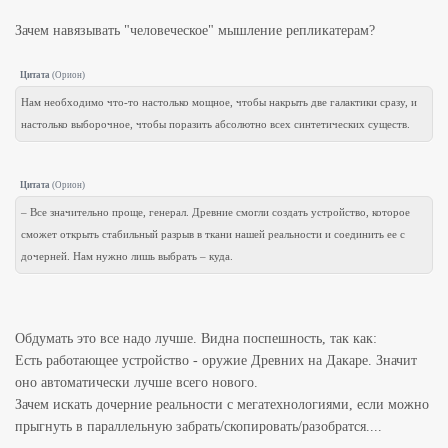
Зачем навязывать "человеческое" мышление репликатерам?
Цитата
(
Орион
)
Нам необходимо что-то настолько мощное, чтобы накрыть две галактики сразу, и
настолько выборочное, чтобы поразить абсолютно всех синтетических существ.
Цитата
(
Орион
)
– Все значительно проще, генерал. Древние смогли создать устройство, которое
сможет открыть стабильный разрыв в ткани нашей реальности и соединить ее с
дочерней. Нам нужно лишь выбрать – куда.
Обдумать это все надо лучше. Видна поспешность, так как:
Есть работающее устройство - оружие Древних на Дакаре. Значит
оно автоматически лучше всего нового.
Зачем искать дочерние реальности с мегатехнологиями, если можно
прыгнуть в параллельную забрать/скопировать/разобратся....