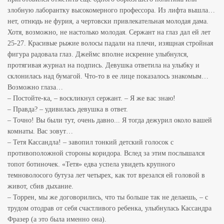
злобную лаборантку высокомерного профессора. Из лифта вышла…
нет, отнюдь не фурия, а чертовски привлекательная молодая дама.
Хотя, возможно, не настолько молодая. Сержант на глаз дал ей лет
25-27. Красивые рыжие волосы падали на плечи, изящная стройная
фигура радовала глаз. Джеймс вполне искренне улыбнулся,
протягивая журнал на подпись. Девушка ответила на улыбку и
склонилась над бумагой. Что-то в ее лице показалось знакомым…
Возможно глаза…
– Постойте-ка, – воскликнул сержант. – Я же вас знаю!
– Правда? – удивилась девушка в ответ.
– Точно! Вы были тут, очень давно... Я тогда дежурил около вашей
комнаты. Вас зовут…
– Тетя Кассандла! – завопил тонкий детский голосок с
противоположной стороны коридора. Вслед за этим послышался
топот ботиночек. «Тетя» едва успела увидеть крупного
темноволосого бутуза лет четырех, как тот врезался ей головой в
живот, сбив дыхание.
– Торрен, мы же договорились, что ты больше так не делаешь, – с
трудом отодрав от себя счастливого ребенка, улыбнулась Кассандра
Фразер (а это была именно она).