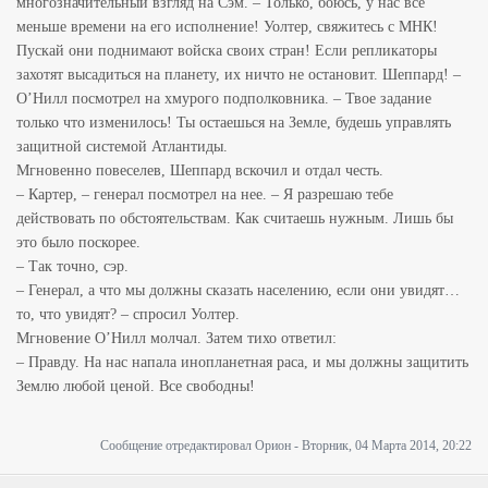
многозначительный взгляд на Сэм. – Только, боюсь, у нас все
меньше времени на его исполнение! Уолтер, свяжитесь с МНК!
Пускай они поднимают войска своих стран! Если репликаторы
захотят высадиться на планету, их ничто не остановит. Шеппард! –
О’Нилл посмотрел на хмурого подполковника. – Твое задание
только что изменилось! Ты остаешься на Земле, будешь управлять
защитной системой Атлантиды.
Мгновенно повеселев, Шеппард вскочил и отдал честь.
– Картер, – генерал посмотрел на нее. – Я разрешаю тебе
действовать по обстоятельствам. Как считаешь нужным. Лишь бы
это было поскорее.
– Так точно, сэр.
– Генерал, а что мы должны сказать населению, если они увидят…
то, что увидят? – спросил Уолтер.
Мгновение О’Нилл молчал. Затем тихо ответил:
– Правду. На нас напала инопланетная раса, и мы должны защитить
Землю любой ценой. Все свободны!
Сообщение отредактировал
Орион
-
Вторник, 04 Марта 2014, 20:22