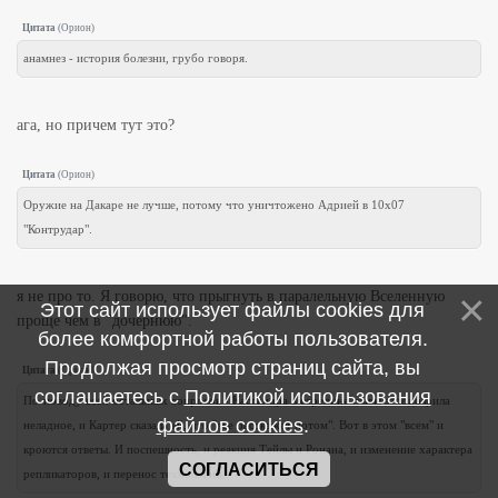
Цитата
(
Орион
)
анамнез - история болезни, грубо говоря.
ага, но причем тут это?
Цитата
(
Орион
)
Оружие на Дакаре не лучше, потому что уничтожено Адрией в 10х07
"Контрудар".
я не про то. Я говорю, что прыгнуть в паралельную Вселенную
Этот сайт использует файлы cookies для
проще чем в "дочернюю".
более комфортной работы пользователя.
Продолжая просмотр страниц сайта, вы
Цитата
(
Орион
)
соглашаетесь с
Политикой использования
По-поводу всех остальных вопросов - Кассандра в середине главы заподозрила
файлов cookies
.
неладное, и Картер сказала ей, что "все расскажет потом". Вот в этом "всем" и
кроются ответы. И поспешность, и реакция Тейлы и Ронана, и изменение характера
СОГЛАСИТЬСЯ
репликаторов, и перенос технологий.