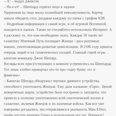
– А! – выдал Джексон.
– Не-е-ет! – Шеппард спрятал лицо в ладони.
Удерживая на лице маску полнейшей невозмутимости, Картер
начала обходить стол, раздавая каждому по папке с грифом КЗВ.
– Подробная информация о самой игре, и об игровой Вселенной
находится в папках. Также не стесняйтесь использовать Интернет. А
я расскажу то, что нам необходимо знать. Каждые 50 тысяч лет
галактику Млечный Путь посещают Жнецы – раса разумных
машин, уничтожающая развитые цивилизации. В 2186 году пришла
очередь людей и их галактических соседей. Главный герой игры…
капитан-командор Джон Шепард.
Взгляды всех присутствующих в комнате устремились на Шеппарда.
Тот лишь злобно проворчал что-то про «одну букву «п» в
фамилии».
– Капитан Шепард обнаружил чертежи древнего устройства,
способного уничтожить Жнецов. Ему дали название «Горн». Ценой
невероятных жертв, устройство было построено и запущено, что
привело к полному уничтожению всей синтетической жизни в
галактике, включая Жнецов и их наземные войска. Как все уже
наверняка догадались, мы отправляемся в реальность Mass Effect,
чтобы достать чертежи Горна и использовать его тут. Вопросы?