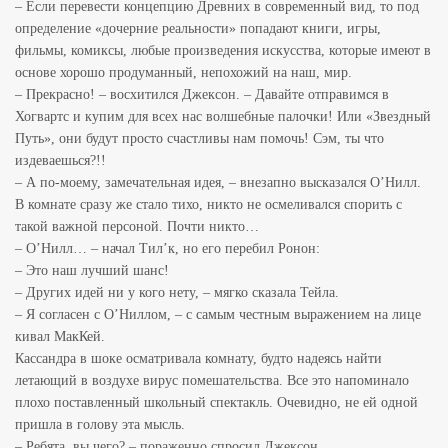
– Если перевести концепцию Древних в современный вид, то под
определение «дочерние реальности» попадают книги, игры,
фильмы, комиксы, любые произведения искусства, которые имеют в
основе хорошо продуманный, непохожий на наш, мир.
– Прекрасно! – восхитился Джексон. – Давайте отправимся в
Хогвартс и купим для всех нас волшебные палочки! Или «Звездный
Путь», они будут просто счастливы нам помочь! Сэм, ты что
издеваешься?!!
– А по-моему, замечательная идея, – внезапно высказался О’Нилл.
В комнате сразу же стало тихо, никто не осмеливался спорить с
такой важной персоной. Почти никто…
– О’Нилл… – начал Тил’к, но его перебил Ронон:
– Это наш лучший шанс!
– Других идей ни у кого нету, – мягко сказала Тейла.
– Я согласен с О’Ниллом, – с самым честным выражением на лице
кивал МакКей.
Кассандра в шоке осматривала комнату, будто надеясь найти
летающий в воздухе вирус помешательства. Все это напоминало
плохо поставленный школьный спектакль. Очевидно, не ей одной
пришла в голову эта мысль.
– Ребята, вы чего? – пораженно спросил Джексон.