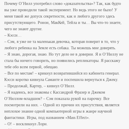
Почему О’Нилл употребил слово «доказательства»? Так, как будто
вы уже проводили такой эксперимент. Но ведь этого не было! У
меня такой же допуск секретности, как и любого другого здесь
присутствующего. Ронон, МакКей, Тейла и ты… Вы что-то знаете,
чего не знают другие.
– Кэсси…
– Сэм, я уже не та маленькая девочка, которая поверит в то, что у
любого ребенка на Земле есть собака. Ты можешь мне доверять.
– Я знаю, дорогая, знаю. Но тут дело не в доверии. Я и О‘Ниллу не
стала бы ничего говорить, но появились репликаторы. Я расскажу
тебе обо всем первой, обещаю.
– Все по местам! – крикнул возвратившийся из кабинета генерал.
Кэсси коротко кивнула Саманте и поспешила вернуться к Джеку.
– Продолжай, Картер, – кивнул О’Нилл.
– Я надеюсь, все знакомы с Кассандрой Фразер и Джеком
О’Ниллом-младшим? – Сэм показала рукой на парочку. Все
посмотрели на них. – Одной из причин их присутствия, является
неплохое знание одной компьютерной игры в жанре научной
фантастики. Игры, под названием «Mass Effect».
– О! – воскликнул Лорн.