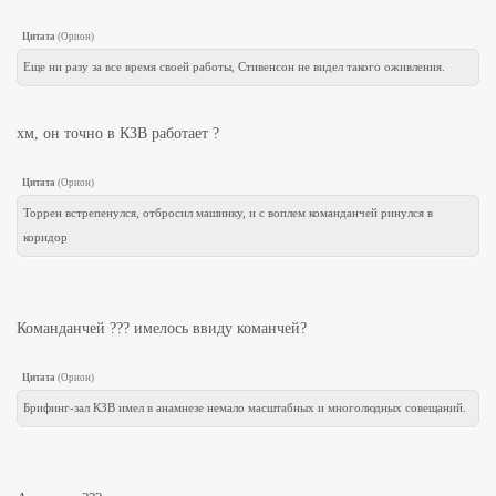
Цитата
(
Орион
)
Еще ни разу за все время своей работы, Стивенсон не видел такого оживления.
хм, он точно в КЗВ работает ?
Цитата
(
Орион
)
Торрен встрепенулся, отбросил машинку, и с воплем команданчей ринулся в
коридор
Команданчей ??? имелось ввиду команчей?
Цитата
(
Орион
)
Брифинг-зал КЗВ имел в анамнезе немало масштабных и многолюдных совещаний.