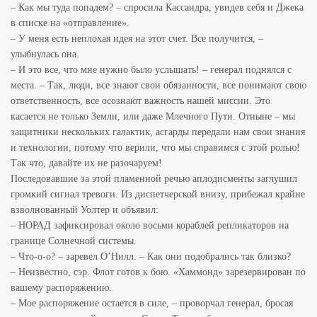
– Как мы туда попадем? – спросила Кассандра, увидев себя и Джека
в списке на «отправление».
– У меня есть неплохая идея на этот счет. Все получится, –
улыбнулась она.
– И это все, что мне нужно было услышать! – генерал поднялся с
места. – Так, люди, все знают свои обязанности, все понимают свою
ответственность, все осознают важность нашей миссии. Это
касается не только Земли, или даже Млечного Пути. Отныне – мы
защитники нескольких галактик, асгарды передали нам свои знания
и технологии, потому что верили, что мы справимся с этой ролью!
Так что, давайте их не разочаруем!
Последовавшие за этой пламенной речью аплодисменты заглушил
громкий сигнал тревоги. Из диспетчерской внизу, прибежал крайне
взволнованный Уолтер и объявил:
– НОРАД зафиксировал около восьми кораблей репликаторов на
границе Солнечной системы.
– Что-о-о? – заревел О’Нилл. – Как они подобрались так близко?
– Неизвестно, сэр. Флот готов к бою. «Хаммонд» зарезервирован по
вашему распоряжению.
– Мое распоряжение остается в силе, – проворчал генерал, бросая