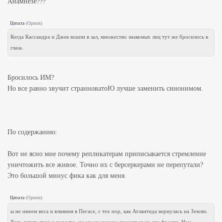
Анамнезе???
Цитата
(
Орион
)
Когда Кассандра и Джек вошли в зал, множество знакомых лиц тут же бросилось в
глаза.
Бросилось ИМ?
Но все равно звучит странноватоЮ лучше заменить синонимом.
По содержанию:
Вот не ясно мне почему репликатерам приписывается стремление
уничтожить все живое. Точно их с берсеркерами не перепутали?
Это большой минус фика как для меня.
Цитата
(
Орион
)
ы не имеем веса и влияния в Пегасе, с тех пор, как Атлантида вернулась на Землю.