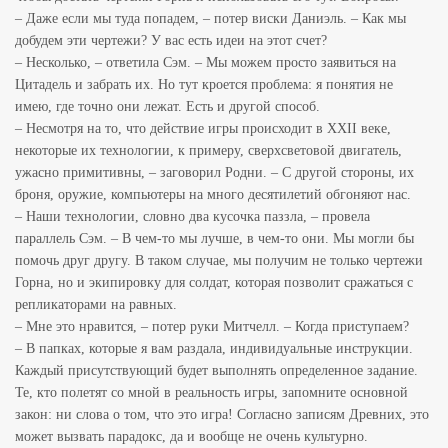
– Даже если мы туда попадем, – потер виски Даниэль. – Как мы
добудем эти чертежи? У вас есть идеи на этот счет?
– Несколько, – ответила Сэм. – Мы можем просто заявиться на
Цитадель и забрать их. Но тут кроется проблема: я понятия не
имею, где точно они лежат. Есть и другой способ.
– Несмотря на то, что действие игры происходит в ХХІІ веке,
некоторые их технологии, к примеру, сверхсветовой двигатель,
ужасно примитивны, – заговорил Родни. – С другой стороны, их
броня, оружие, компьютеры на много десятилетий обгоняют нас.
– Наши технологии, словно два кусочка паззла, – провела
параллель Сэм. – В чем-то мы лучше, в чем-то они. Мы могли бы
помочь друг другу. В таком случае, мы получим не только чертежи
Горна, но и экипировку для солдат, которая позволит сражаться с
репликаторами на равных.
– Мне это нравится, – потер руки Митчелл. – Когда приступаем?
– В папках, которые я вам раздала, индивидуальные инструкции.
Каждый присутствующий будет выполнять определенное задание.
Те, кто полетят со мной в реальность игры, запомните основной
закон: ни слова о том, что это игра! Согласно записям Древних, это
может вызвать парадокс, да и вообще не очень культурно.