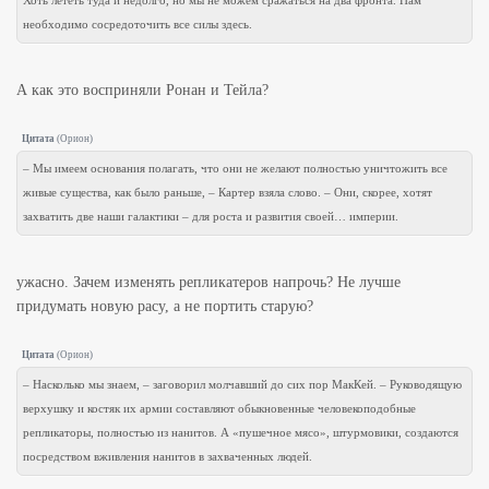
Хоть лететь туда и недолго, но мы не можем сражаться на два фронта. Нам
необходимо сосредоточить все силы здесь.
А как это восприняли Ронан и Тейла?
Цитата
(
Орион
)
– Мы имеем основания полагать, что они не желают полностью уничтожить все
живые существа, как было раньше, – Картер взяла слово. – Они, скорее, хотят
захватить две наши галактики – для роста и развития своей… империи.
ужасно. Зачем изменять репликатеров напрочь? Не лучше
придумать новую расу, а не портить старую?
Цитата
(
Орион
)
– Насколько мы знаем, – заговорил молчавший до сих пор МакКей. – Руководящую
верхушку и костяк их армии составляют обыкновенные человекоподобные
репликаторы, полностью из нанитов. А «пушечное мясо», штурмовики, создаются
посредством вживления нанитов в захваченных людей.