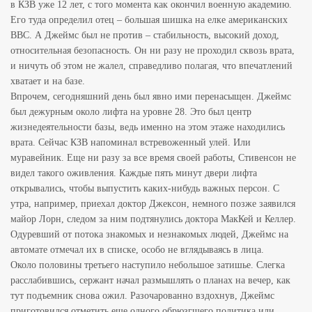
в КЗВ уже 12 лет, с того момента как окончил военную академию.
Его туда определил отец – большая шишка на елке американских
ВВС. А Джеймс был не против – стабильность, высокий доход,
относительная безопасность. Он ни разу не проходил сквозь врата,
и ничуть об этом не жалел, справедливо полагая, что впечатлений
хватает и на базе.
Впрочем, сегодняшний день был явно ими перенасыщен. Джеймс
был дежурным около лифта на уровне 28. Это был центр
жизнедеятельности базы, ведь именно на этом этаже находились
врата. Сейчас КЗВ напоминал встревоженный улей. Или
муравейник. Еще ни разу за все время своей работы, Стивенсон не
видел такого оживления. Каждые пять минут двери лифта
открывались, чтобы выпустить каких-нибудь важных персон. С
утра, например, приехал доктор Джексон, немного позже заявился
майор Лорн, следом за ним подтянулись доктора МакКей и Келлер.
Одуревший от потока знакомых и незнакомых людей, Джеймс на
автомате отмечал их в списке, особо не вглядываясь в лица.
Около половины третьего наступило небольшое затишье. Слегка
расслабившись, сержант начал размышлять о планах на вечер, как
тут подъемник снова ожил. Разочарованно вздохнув, Джеймс
приготовился отметить еще одного обрюзгшего политика или