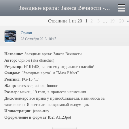
Звездные врата: Завеса Вечности - Форум
Страница
1
из
20
1
2
3
…
19
20
»
Орион
28 Сентября 2013, 16:47
Название:
Звездные врата: Завеса Вечности
Автор:
Орион (aka dkaether)
Редактор:
Н1К1т0S, за что ему отдельное спасибо!
Фандом:
"Звездные врата" и "Mass Effect"
Рейтинг:
PG-13 /T/
Жанр:
crossover, action, humor
Размер:
макси, 19 глав, в процессе написания
Дисклеймер:
все права у правообладателя, извиняюсь за
тавтологию. Я всего-лишь скромный выдумщик...
Иллюстрации:
jenna-trey
Оформление в формат fb2:
Al123pot