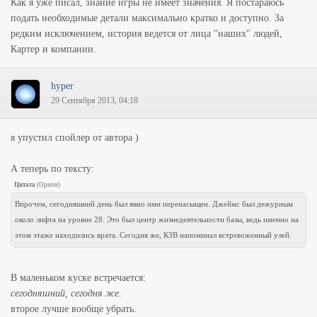
Как я уже писал, знание игры не имеет значения. Я постараюсь
подать необходимые детали максимально кратко и доступно. За
редким исключением, история ведется от лица "наших" людей,
Картер и компании.
hyper
29 Сентября 2013, 04:18
я упустил спойлер от автора )
А теперь по тексту:
Цитата
(
Орион
)
Впрочем, сегодняшний день был явно ими перенасыщен. Джеймс был дежурным
около лифта на уровне 28. Это был центр жизнедеятельности базы, ведь именно на
этом этаже находились врата. Сегодня же, КЗВ напоминал встревоженный улей.
В маленьком куске встречается:
сегодняшний, cегодня же.
второе лучше вообще убрать.