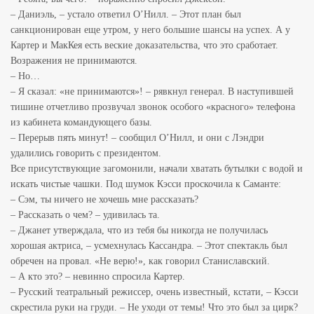
– Даниэль, – устало ответил О’Нилл. – Этот план был
санкционирован еще утром, у него большие шансы на успех. А у
Картер и МакКея есть веские доказательства, что это сработает.
Возражения не принимаются.
– Но…
– Я сказал: «не принимаются»! – рявкнул генерал. В наступившей
тишине отчетливо прозвучал звонок особого «красного» телефона
из кабинета командующего базы.
– Перерыв пять минут! – сообщил О’Нилл, и они с Лэндри
удалились говорить с президентом.
Все присутствующие загомонили, начали хватать бутылки с водой и
искать чистые чашки. Под шумок Кэсси проскочила к Саманте:
– Сэм, ты ничего не хочешь мне рассказать?
– Рассказать о чем? – удивилась та.
– Джанет утверждала, что из тебя бы никогда не получилась
хорошая актриса, – усмехнулась Кассандра. – Этот спектакль был
обречен на провал. «Не верю!», как говорил Станиславский.
– А кто это? – невинно спросила Картер.
– Русский театральный режиссер, очень известный, кстати, – Кэсси
скрестила руки на груди. – Не уходи от темы! Что это был за цирк?