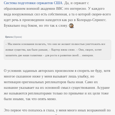
Система подготовки сержантов США.
Да, и сержант с
образованием военной академии ВВС это интересно. У каждого
вида вооруженных сил есть собственная, а та о которой скорее-всего
идет речь в произведении находится как раз в Колорадо-Спрингс.
Буквально под боком, но это так к слову.
Цитата
(
Орион
)
– Мы имеем основания полагать, что они не желают полностью уничтожить все
живые существа, как было раньше, – Картер взяла слово. – Они, скорее, хотят
захватить две наши галактики – для роста и развития своей… империи.
О условиях заданных авторских произволом я спорить не буду, хотя
многое сказанное ниже у меня вызывает лишь улыбку, но
мотивация оригинальных репликаторов была иная. Само их
название указывает на их основной смысл существования. Асуране
же называются репликаторами только по привычке и их цели тоже
были иными, так что опять мимо.
Это первое что попалось в глаза, у меня много иных возражений по