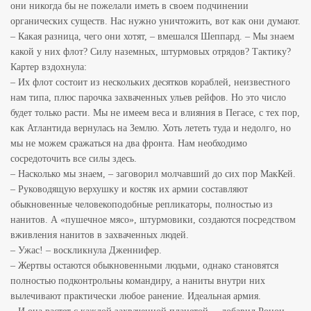
они никогда бы не пожелали иметь в своем подчинении
органических существ. Нас нужно уничтожить, вот как они думают.
– Какая разница, чего они хотят, – вмешался Шеппард. – Мы знаем
какой у них флот? Силу наземных, штурмовых отрядов? Тактику?
Картер вздохнула:
– Их флот состоит из нескольких десятков кораблей, неизвестного
нам типа, плюс парочка захваченных ульев рейфов. Но это число
будет только расти. Мы не имеем веса и влияния в Пегасе, с тех пор,
как Атлантида вернулась на Землю. Хоть лететь туда и недолго, но
мы не можем сражаться на два фронта. Нам необходимо
сосредоточить все силы здесь.
– Насколько мы знаем, – заговорил молчавший до сих пор МакКей.
– Руководящую верхушку и костяк их армии составляют
обыкновенные человекоподобные репликаторы, полностью из
нанитов. А «пушечное мясо», штурмовики, создаются посредством
вживления нанитов в захваченных людей.
– Ужас! – воскликнула Дженнифер.
– Жертвы остаются обыкновенными людьми, однако становятся
полностью подконтрольны командиру, а наниты внутри них
вылечивают практически любое ранение. Идеальная армия.