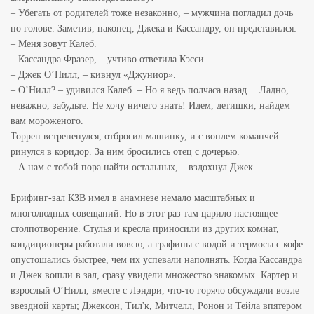
– Убегать от родителей тоже незаконно, – мужчина погладил дочь
по голове. Заметив, наконец, Джека и Кассандру, он представился:
– Меня зовут Калеб.
– Кассандра Фразер, – учтиво ответила Кэсси.
– Джек О’Нилл, – кивнул «Джуниор».
– О’Нилл? – удивился Калеб. – Но я ведь полчаса назад… Ладно,
неважно, забудьте. Не хочу ничего знать! Идем, детишки, найдем
вам мороженого.
Торрен встрепенулся, отбросил машинку, и с воплем команчей
ринулся в коридор. За ним бросились отец с дочерью.
– А нам с тобой пора найти остальных, – вздохнул Джек.
Брифинг-зал КЗВ имел в анамнезе немало масштабных и
многолюдных совещаний. Но в этот раз там царило настоящее
столпотворение. Стулья и кресла приносили из других комнат,
кондиционеры работали вовсю, а графины с водой и термосы с кофе
опустошались быстрее, чем их успевали наполнять. Когда Кассандра
и Джек вошли в зал, сразу увидели множество знакомых. Картер и
взрослый О’Нилл, вместе с Лэндри, что-то горячо обсуждали возле
звездной карты; Джексон, Тил'к, Митчелл, Ронон и Тейла впятером