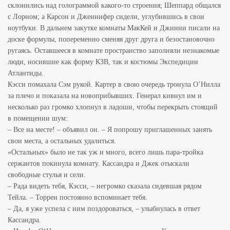
склонились над голограммой какого-то строения; Шеппард общался
с Лорном; а Карсон и Дженнифер сидели, углубившись в свои
ноутбуки. В дальнем закутке комнаты МакКей и Джинни писали на
доске формулы, попеременно сменяя друг друга и безостановочно
ругаясь. Оставшееся в комнате пространство заполняли незнакомые
люди, носившие как форму КЗВ, так и костюмы Экспедиции
Атлантиды.
Кэсси помахала Сэм рукой. Картер в свою очередь тронула О’Нилла
за плечо и показала на новоприбывших. Генерал кивнул им и
несколько раз громко хлопнул в ладоши, чтобы перекрыть стоящий
в помещении шум:
– Все на месте! – объявил он. – Я попрошу приглашенных занять
свои места, а остальных удалиться.
«Остальных» было не так уж и много, всего лишь пара-тройка
сержантов покинула комнату. Кассандра и Джек отыскали
свободные стулья и сели.
– Рада видеть тебя, Кэсси, – негромко сказала сидевшая рядом
Тейла. – Торрен постоянно вспоминает тебя.
– Да, я уже успела с ним поздороваться, – улыбнулась в ответ
Кассандра.