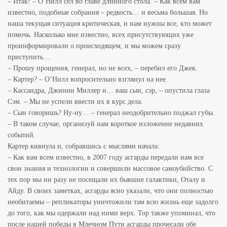
– Итак! – О‘Нилл сел во главе длинного стола. – Как всем вам
известно, подобные собрания – редкость… и весьма большая. Но
наша текущая ситуация критическая, и нам нужны все, кто может
помочь. Насколько мне известно, всех присутствующих уже
проинформировали о происходящем, и мы можем сразу
приступить…
– Прошу прощения, генерал, но не всех, – перебил его Джек.
– Картер? – О’Нилл вопросительно взглянул на нее.
– Кассандра, Джинни Миллер и… ваш сын, сэр, – опустила глаза
Сэм. – Мы не успели ввести их в курс дела.
– Сын говоришь? Ну-ну… – генерал неодобрительно поджал губы.
– В таком случае, организуй нам короткое изложение недавних
событий.
Картер кивнула и, собравшись с мыслями начала:
– Как вам всем известно, в 2007 году асгарды передали нам все
свои знания и технологии и совершили массовое самоубийство. С
тех пор мы ни разу не посещали их бывшие галактики, Оталу и
Айду. В своих заметках, асгарды ясно указали, что они полностью
необитаемы – репликаторы уничтожили там всю жизнь еще задолго
до того, как мы одержали над ними верх. Тор также упоминал, что
после нашей победы в Млечном Пути асгарды прочесали обе