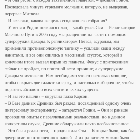
– И она растет с каждой захваченной планетой, – добавил Ронон.
Последовала минута угрюмого молчания, которую, не выдержав,
перервал Митчелл:
– И все-таки, какова же цель сегодняшнего собрания?
– У меня и Родни появился план, – улыбнулась Сэм. – Репликаторов
Млечного Пути в 2005 году мы расщепили на части с помощью
супероружия Дакары. К репликаторам Пегаса, асуранам, мы
применили противоположную тактику – усилили связи между
нанитами, и все они слились в массивный сгусток, который в
конечном итоге вызвал взрыв их планеты. Фокус с притяжением
сейчас не пройдет, по понятной всем причине; а супероружие
Дакары уничтожено. Нам необходимо что-то настолько мощное,
чтобы накрыть две галактики сразу, и настолько выборочное, чтобы
поразить абсолютно всех синтетических существ.
– И вы это нашли? – округлил глаза Карсон.
– В Базе данных Древних был раздел, посвященный одному очень
интересному эксперименту, – затарахтел Родни. – Они и раньше
проводили опыты с параллельными реальностями, но в данном
конкретном случае, Древние обнаружили нечто необыкновенное.
– Это были реальности, – продолжила Сэм. – Которые были, как бы
дочерними по отношению к нашей. И их развитием можно было