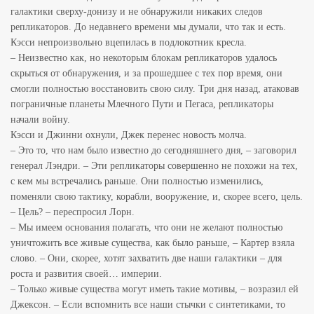
галактики сверху-донизу и не обнаружили никаких следов
репликаторов. До недавнего времени мы думали, что так и есть.
Кэсси непроизвольно вцепилась в подлокотник кресла.
– Неизвестно как, но некоторым блокам репликаторов удалось
скрыться от обнаружения, и за прошедшее с тех пор время, они
смогли полностью восстановить свою силу. Три дня назад, атаковав
пограничные планеты Млечного Пути и Пегаса, репликаторы
начали войну.
Кэсси и Джинни охнули, Джек перенес новость молча.
– Это то, что нам было известно до сегодняшнего дня, – заговорил
генерал Лэндри. – Эти репликаторы совершенно не похожи на тех,
с кем мы встречались раньше. Они полностью изменились,
поменяли свою тактику, корабли, вооружение, и, скорее всего, цель.
– Цель? – переспросил Лорн.
– Мы имеем основания полагать, что они не желают полностью
уничтожить все живые существа, как было раньше, – Картер взяла
слово. – Они, скорее, хотят захватить две наши галактики – для
роста и развития своей… империи.
– Только живые существа могут иметь такие мотивы, – возразил ей
Джексон. – Если вспомнить все наши стычки с синтетиками, то