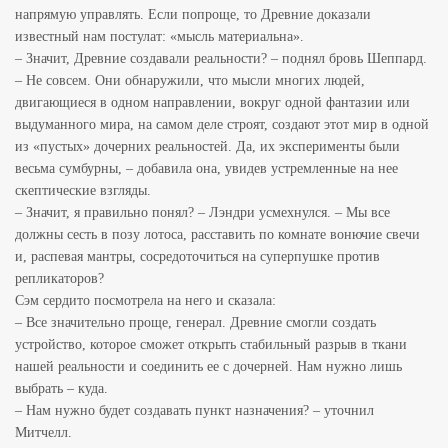
напрямую управлять. Если попроще, то Древние доказали
известный нам постулат: «мысль материальна».
– Значит, Древние создавали реальности? – поднял бровь Шеппард.
– Не совсем. Они обнаружили, что мысли многих людей,
двигающиеся в одном направлении, вокруг одной фантазии или
выдуманного мира, на самом деле строят, создают этот мир в одной
из «пустых» дочерних реальностей. Да, их эксперименты были
весьма сумбурны, – добавила она, увидев устремленные на нее
скептические взгляды.
– Значит, я правильно понял? – Лэндри усмехнулся. – Мы все
должны сесть в позу лотоса, расставить по комнате вонючие свечи
и, распевая мантры, сосредоточиться на суперпушке против
репликаторов?
Сэм сердито посмотрела на него и сказала:
– Все значительно проще, генерал. Древние смогли создать
устройство, которое сможет открыть стабильный разрыв в ткани
нашей реальности и соединить ее с дочерней. Нам нужно лишь
выбрать – куда.
– Нам нужно будет создавать пункт назначения? – уточнил
Митчелл.