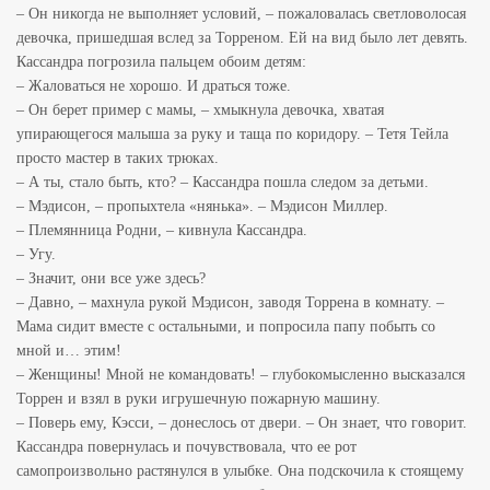
– Он никогда не выполняет условий, – пожаловалась светловолосая
девочка, пришедшая вслед за Торреном. Ей на вид было лет девять.
Кассандра погрозила пальцем обоим детям:
– Жаловаться не хорошо. И драться тоже.
– Он берет пример с мамы, – хмыкнула девочка, хватая
упирающегося малыша за руку и таща по коридору. – Тетя Тейла
просто мастер в таких трюках.
– А ты, стало быть, кто? – Кассандра пошла следом за детьми.
– Мэдисон, – пропыхтела «нянька». – Мэдисон Миллер.
– Племянница Родни, – кивнула Кассандра.
– Угу.
– Значит, они все уже здесь?
– Давно, – махнула рукой Мэдисон, заводя Торрена в комнату. –
Мама сидит вместе с остальными, и попросила папу побыть со
мной и… этим!
– Женщины! Мной не командовать! – глубокомысленно высказался
Торрен и взял в руки игрушечную пожарную машину.
– Поверь ему, Кэсси, – донеслось от двери. – Он знает, что говорит.
Кассандра повернулась и почувствовала, что ее рот
самопроизвольно растянулся в улыбке. Она подскочила к стоящему